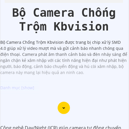
Bộ Camera Chống
Trộm Kbvision
Bộ Camera Chống Trộm Kbvision được trang bị chip xử lý SMD
4.0 giúp xử lý video mượt mà và gửi cảnh báo nhanh chóng qua
điện thoại. Camera phát âm thanh cảnh báo và đèn nháy sáng để
ngăn chặn kẻ xâm nhập với các tính năng hiện đại như phát hiện
người, báo động, cảnh báo chuyển động và hú còi xâm nhập, bộ
camera này mang lại hiệu quả an ninh cao.
Chào bạn, dưới đây là một số câu giới thiệu cho việc mua
Camera Kbvision với chiết khấu cao và giải pháp phù hợp
trong ngữ cảnh của một đại lý công nghệ:
🛃
1:
"Chào anh/chị! Bạn đang tìm kiếm Camera Kbvision
Công nghệ Day/Night (ICR) giúp camera tự động chuyển