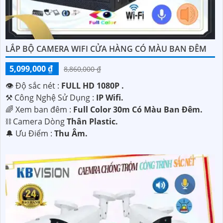
LẮP BỘ CAMERA WIFI CỬA HÀNG CÓ MÀU BAN ĐÊM
5,099,000 ₫
8,860,000 ₫
👁 Độ sắc nét :
FULL HD 1080P .
⚒ Công Nghệ Sử Dụng :
IP Wifi.
🌈 Xem ban đêm :
Full Color 30m Có Màu Ban Ðêm.
⛓ Camera Dòng
Thân Plastic.
️🔔 Ưu Điểm :
Thu Âm.