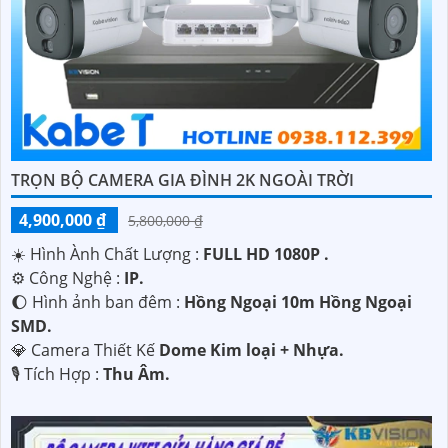
TRỌN BỘ CAMERA GIA ĐÌNH 2K NGOÀI TRỜI
4,900,000 ₫
5,800,000 ₫
☀️ Hình Ành Chất Lượng :
FULL HD 1080P .
⚙ Công Nghệ :
IP.
🌔 Hình ảnh ban đêm :
Hồng Ngoại 10m Hồng Ngoại
SMD.
💎 Camera Thiết Kế
Dome Kim loại + Nhựa.
️🎙 Tích Hợp :
Thu Âm.