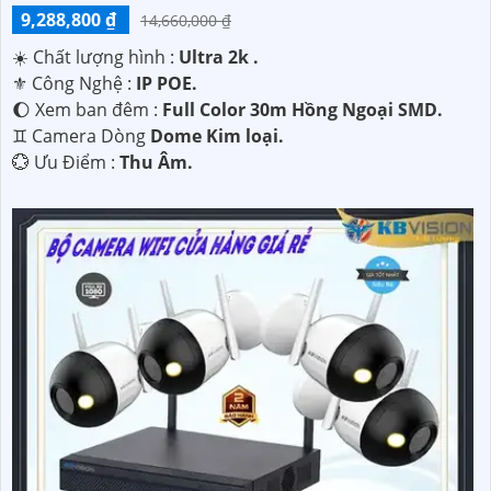
9,288,800 ₫
14,660,000 ₫
☀️ Chất lượng hình :
Ultra 2k .
⚜️ Công Nghệ :
IP POE.
🌔 Xem ban đêm :
Full Color 30m Hồng Ngoại SMD.
♊ Camera Dòng
Dome Kim loại.
️💮 Ưu Điểm :
Thu Âm.