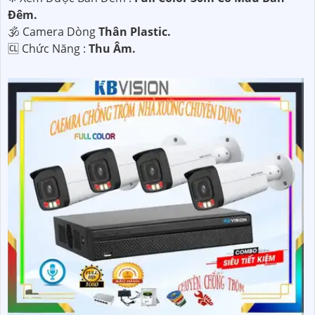
Ðêm.
🕉️ Camera Dòng
Thân Plastic.
️🆑 Chức Năng :
Thu Âm.