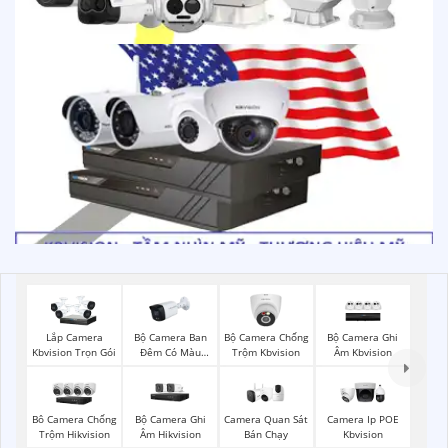
Bộ Camera Ban
Bộ Camera Chống
Bộ Camera Ghi
Lắp Camera
Đêm Có Màu
Trộm Kbvision
Âm Kbvision
Kbvision Trọn Gói
Kbvision
Bộ Camera Ghi
Camera Quan Sát
Bô Camera Chống
Camera Ip POE
Âm Hikvision
Bán Chạy
Trộm Hikvision
Kbvision