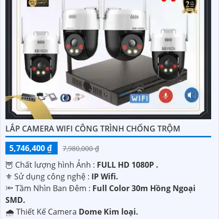
'
LẮP CAMERA WIFI CÔNG TRÌNH CHỐNG TRỘM
5,746,400 ₫
7,980,000 ₫
🦉 Chất lượng hình Ảnh :
FULL HD 1080P .
⚜️ Sử dụng công nghệ :
IP Wifi.
🔦 Tầm Nhìn Ban Đêm :
Full Color 30m Hồng Ngoại
SMD.
🌧️ Thiết Kế Camera
Dome Kim loại.