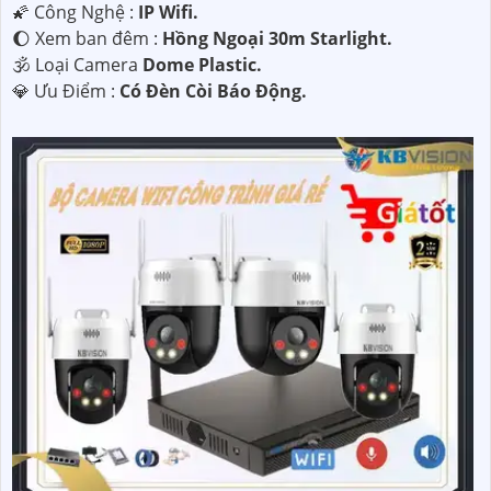
🌠 Công Nghệ :
IP Wifi.
🌔 Xem ban đêm :
Hồng Ngoại 30m Starlight.
🕉️ Loại Camera
Dome Plastic.
️💎 Ưu Điểm :
Có Ðèn Còi Báo Động.