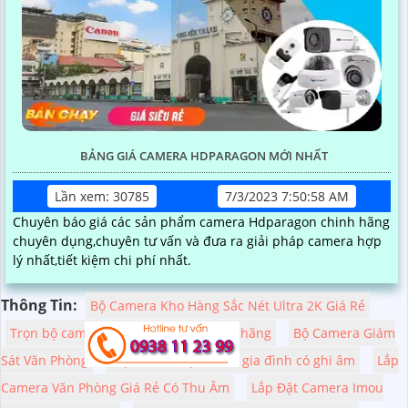
BẢNG GIÁ CAMERA HDPARAGON MỚI NHẤT
Lần xem: 30785
7/3/2023 7:50:58 AM
Chuyên báo giá các sản phẩm camera Hdparagon chinh hãng
chuyên dụng,chuyên tư vấn và đưa ra giải pháp camera hợp
lý nhất,tiết kiệm chi phí nhất.
Thông Tin:
Bộ Camera Kho Hàng Sắc Nét Ultra 2K Giá Rẻ
Trọn bộ camera gia đình giá rẻ chính hãng
Bộ Camera Giám
Sát Văn Phòng
Lắp camera quan sát gia đình có ghi âm
Lắp
Camera Văn Phòng Giá Rẻ Có Thu Âm
Lắp Đặt Camera Imou