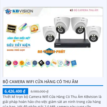
BỘ CAMERA WIFI CỬA HÀNG CÓ THU ÂM
6,426,400 ₫
8,980,000 ₫
Thiết kế trọn bộ Camera Wifi Cửa Hàng Có Thu Âm KBvision là
giải pháp hoàn hảo cho việc giám sát an ninh trong cửa hàng
của bạn. Với độ phân giải 2.0 MP, camera này cung cấp...