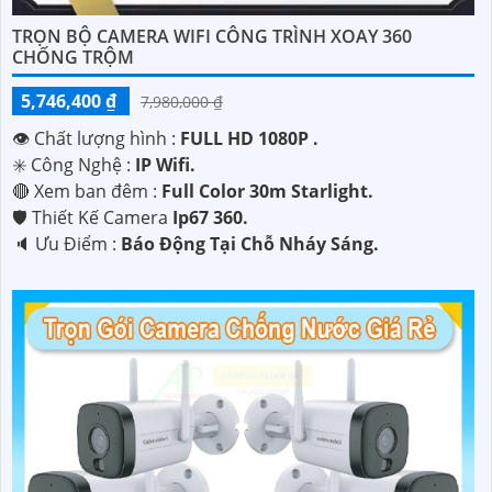
TRỌN BỘ CAMERA WIFI CÔNG TRÌNH XOAY 360
CHỐNG TRỘM
5,746,400 ₫
7,980,000 ₫
👁 Chất lượng hình :
FULL HD 1080P .
✳️ Công Nghệ :
IP Wifi.
🔴 Xem ban đêm :
Full Color 30m Starlight.
🛡 Thiết Kế Camera
Ip67 360.
️🔈 Ưu Điểm :
Báo Động Tại Chỗ Nháy Sáng.