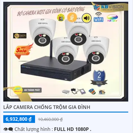
LẮP CAMERA CHỐNG TRỘM GIA ĐÌNH
6,932,800 ₫
10,460,000 ₫
👁️‍🗨 Chất lượng hình :
FULL HD 1080P .