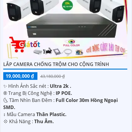
LẮP CAMERA CHỐNG TRỘM CHO CỘNG TRÌNH
19,000,000 ₫
43,180,000 ₫
✨ Hình Ảnh Sắc nét :
Ultra 2k .
®️ Trang Bị Công Nghệ :
IP POE.
🌜 Tầm Nhìn Ban Đêm :
Full Color 30m Hồng Ngoại
SMD.
↕️ Mẫu Camera
Thân Plastic.
️💠 Khả Năng :
Thu Âm.