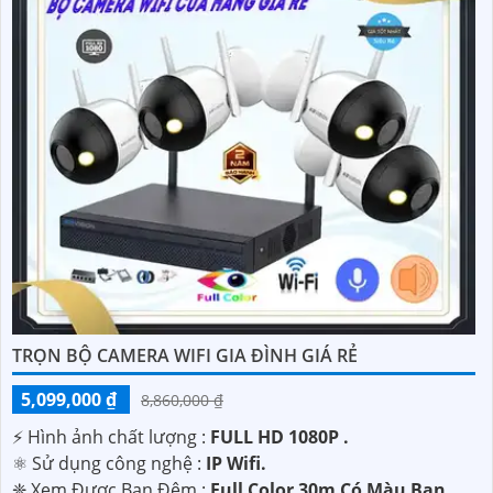
TRỌN BỘ CAMERA WIFI GIA ĐÌNH GIÁ RẺ
5,099,000 ₫
8,860,000 ₫
️⚡ Hình ảnh chất lượng :
FULL HD 1080P .
⚛️ Sử dụng công nghệ :
IP Wifi.
❈ Xem Được Ban Đêm :
Full Color 30m Có Màu Ban