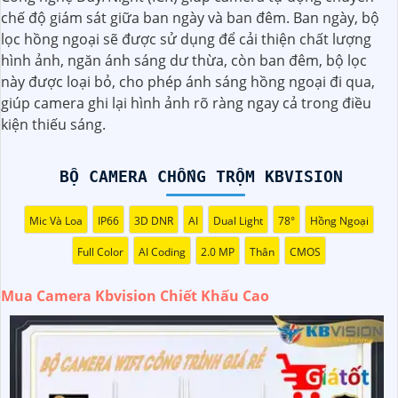
với chiết khấu hấp dẫn? Hãy đến với chúng tôi để nhận ưu
chế độ giám sát giữa ban ngày và ban đêm. Ban ngày, bộ
đãi đặc biệt và được tư vấn về giải pháp chính xác nhất
lọc hồng ngoại sẽ được sử dụng để cải thiện chất lượng
cho nhu cầu an ninh của bạn!"
hình ảnh, ngăn ánh sáng dư thừa, còn ban đêm, bộ lọc
️🏅️
2:
"Bạn muốn mua Camera Kbvision với giá ưu đãi và
này được loại bỏ, cho phép ánh sáng hồng ngoại đi qua,
giải pháp phù hợp? Liên hệ ngay với chúng tôi để được hỗ
giúp camera ghi lại hình ảnh rõ ràng ngay cả trong điều
trợ tốt nhất từ đội ngũ chuyên gia có kinh nghiệm!"
kiện thiếu sáng.
️🥈
3:
"Chúng tôi cam kết cung cấp Camera Kbvision chính
hãng với chiết khấu cao nhất trên thị trường. Hãy đến với
chúng tôi để trải nghiệm dịch vụ tốt nhất và nhận được sự
BỘ CAMERA CHỐNG TRỘM KBVISION
tư vấn chuyên nghiệp về giải pháp an ninh cần thiết!"
Hy vọng những câu giới thiệu trên sẽ giúp bạn thành công
Mic Và Loa
IP66
3D DNR
AI
Dual Light
78°
Hồng Ngoại
trong việc tiếp cận khách hàng và tăng cơ hội bán hàng
Full Color
AI Coding
2.0 MP
Thân
CMOS
của bạn. Nếu có bất kỳ yêu cầu hay câu hỏi nào khác, bạn
có thể chia sẻ để tôi hỗ trợ bạn tốt hơn!
Mua Camera Kbvision Chiết Khấu Cao