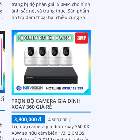
ó
trang bị độ phân giải 5.0MP, cho hình
ng
ảnh sắc nét và trung thực. Sản phẩm
hỗ trợ đàm thoại hai chiều cùng khả
ong
năng phát hiện chuyển động thông...
og
át
HỐ
TRỌN BỘ CAMERA GIA ĐÌNH
XOAY 360 GIÁ RẺ
3,800,000 ₫
4,500,000 ₫
nh
Trọn bộ camera gia đình xoay 360 KX-
a
A3W sở hữu cảm biến 1/3. 2 CMOS,
độ phân giải 3.0MP cho hình ảnh sắc