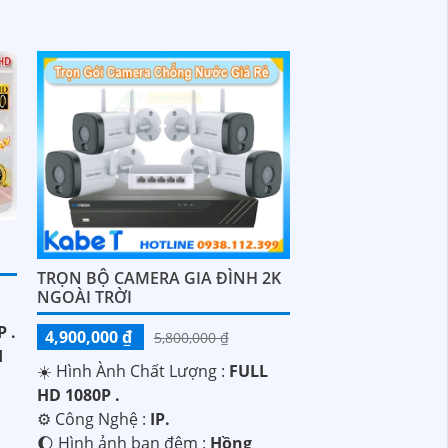
TRỌN BỘ CAMERA GIA ĐÌNH 2K
NGOÀI TRỜI
 .
4,900,000 ₫
5,800,000 ₫
I
☀️ Hình Ành Chất Lượng :
FULL
HD 1080P .
⚙ Công Nghệ :
IP.
🌔 Hình ảnh ban đêm :
Hồng