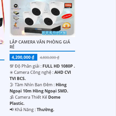
LẮP CAMERA VĂN PHÒNG GIÁ
RẺ
4,200,000 ₫
4,800,000 ₫
💯 Độ Phân giải :
FULL HD 1080P .
✳️ Camera Công nghệ :
AHD CVI
TVI BCS.
🌛 Tầm Nhìn Ban Đêm :
Hồng
Ngoại 10m Hồng Ngoại SMD.
🕉️ Camera Thiết Kế
Dome
Plastic.
️📢 Khả Năng :
Thường.