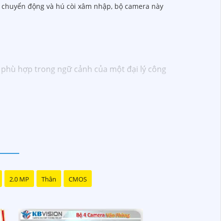
o chuyển động và hú còi xâm nhập, bộ camera này
p phù hợp trong ngữ cảnh của một đại lý công
hận ưu đãi đặc biệt và được tư vấn về giải
ược hỗ trợ tốt nhất từ đội ngũ chuyên gia có
 đến với chúng tôi để trải nghiệm dịch vụ tốt
bán hàng của bạn. Nếu có bất kỳ yêu cầu hay
2.0 MP
Thân
CMOS