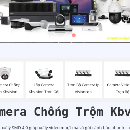
mera Chống
Trọn Bộ Camera Ip
Camera Visi
Lắp Camera
m Kbvision
Visioncop
Trọn Bộ
Kbvision Trọn Gói
mera Chống Trộm Kb
 xử lý SMD 4.0 giúp xử lý video mượt mà và gửi cảnh báo nhanh c