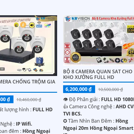
BỘ 8 CAMERA QUAN SAT CHO
KHO XƯỞNG FULL HD
MERA CHỐNG TRỘM GIA
6,200,000 ₫
10,500,000 ₫
👁 Độ Phân giải :
FULL HD 1080P
800 ₫
10,460,000 ₫
👍 Camera Công nghệ :
AHD CV
hất lượng hình :
FULL HD
TVI BCS.
✪ Tầm Nhìn Ban Đêm :
Hồng
 Nghệ :
IP Wifi.
Ngoại 20m Hồng Ngoại Smart
ban đêm :
Hồng Ngoại