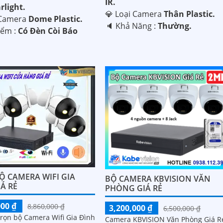
IR.
rlight.
💎 Loại Camera
Thân Plastic.
i Camera
Dome Plastic.
️🔈 Khả Năng :
Thường.
iểm :
Có Ðèn Còi Báo
Ộ CAMERA WIFI GIA
BỘ CAMERA KBVISION VĂN
Á RẺ
PHÒNG GIÁ RẺ
000 ₫
8,860,000 ₫
3,200,000 ₫
6,500,000 ₫
trọn bộ Camera Wifi Gia Đình
Camera KBVISION Văn Phòng Giá R