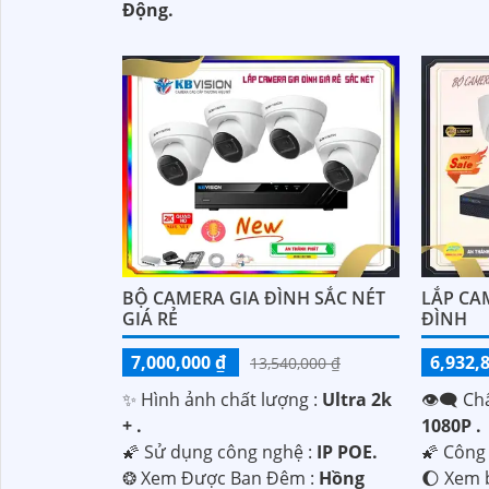
Động.
'
BỘ CAMERA GIA ĐÌNH SẮC NÉT
LẮP CA
GIÁ RẺ
ĐÌNH
7,000,000 ₫
6,932,
13,540,000 ₫
✨ Hình ảnh chất lượng :
Ultra 2k
👁️‍🗨 C
+ .
1080P .
🌠 Sử dụng công nghệ :
IP POE.
🌠 Công
❂ Xem Được Ban Đêm :
Hồng
🌔 Xem 