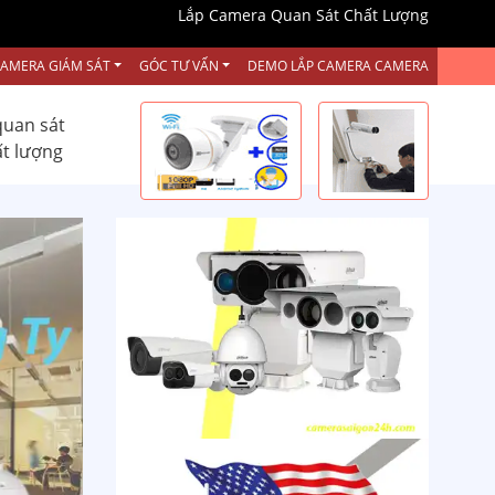
Lắp Camera Quan Sát Chất Lượng
CAMERA GIÁM SÁT
GÓC TƯ VẤN
DEMO LẮP CAMERA CAMERA
quan sát
ất lượng