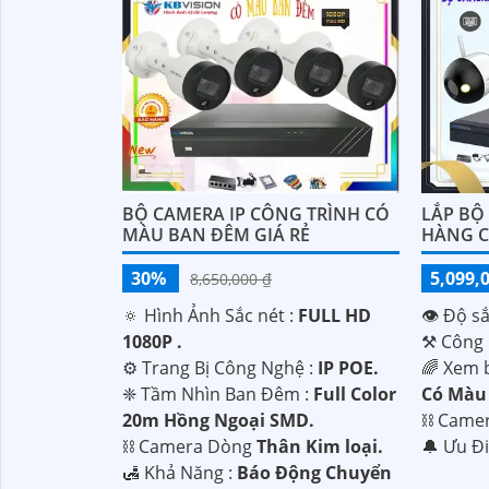
BỘ CAMERA IP CÔNG TRÌNH CÓ
LẮP BỘ
MÀU BAN ĐÊM GIÁ RẺ
HÀNG C
30%
5,099,
8,650,000 ₫
🔅 Hình Ảnh Sắc nét :
FULL HD
👁 Độ sắ
1080P .
⚒ Công 
⚙ Trang Bị Công Nghệ :
IP POE.
🌈 Xem 
❈ Tầm Nhìn Ban Đêm :
Full Color
Có Màu
20m Hồng Ngoại SMD.
⛓ Came
⛓ Camera Dòng
Thân Kim loại.
️🔔 Ưu Đ
️🛃 Khả Năng :
Báo Động Chuyển