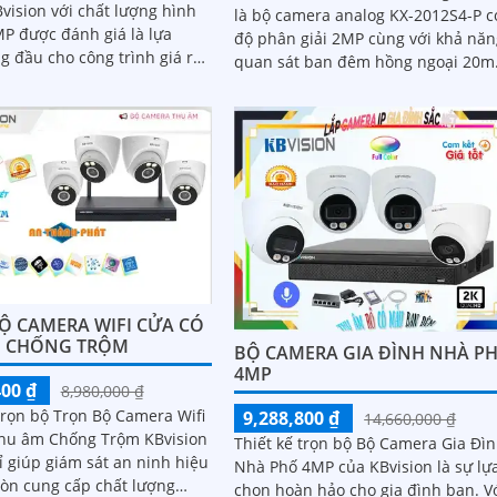
vision với chất lượng hình
là bộ camera analog KX-2012S4-P c
MP được đánh giá là lựa
độ phân giải 2MP cùng với khả nă
g đầu cho công trình giá rẻ
quan sát ban đêm hồng ngoại 20m
ng
giúp ghi hình cả ngay lẫn đêm. Tr
bộ camera này còn kèm theo 1 ổ
cứng 500GB và 1 đầu ghi hình anal
KX-7104T giúp lưu trữ video giám s
trong 7 ngày cho 4 mắt camera
Ộ CAMERA WIFI CỬA CÓ
M CHỐNG TRỘM
BỘ CAMERA GIA ĐÌNH NHÀ P
4MP
400 ₫
8,980,000 ₫
trọn bộ Trọn Bộ Camera Wifi
9,288,800 ₫
14,660,000 ₫
hu âm Chống Trộm KBvision
Thiết kế trọn bộ Bộ Camera Gia Đì
ỉ giúp giám sát an ninh hiệu
Nhà Phố 4MP của KBvision là sự lự
òn cung cấp chất lượng
chọn hoàn hảo cho gia đình bạn. Với