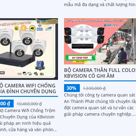
sắc nét với độ phân giải 2.0
mẫu mã đa dạng và chất lượng hìn
ảnh sáng đẹp, bạn sẽ có thêm sự y
tâm khi giám sát ngôi nhà của mìn
BỘ CAMERA THÂN FULL COLO
KBVISION CÓ GHI ÂM
Ộ CAMERA WIFI CHỐNG
30%
1,590,000 ₫
IA ĐÌNH CHUYÊN DỤNG
Chúng tôi công ty camera quan sát
An Thành Phát chúng tôi chuyên l
800 ₫
10,460,000 ₫
đặt camera quan sát và tư vấn các
Bộ Camera Wifi Chống Trộm
giải pháp camera chuyên nghiệp.
 Chuyên Dụng của KBvision
Đưa ra những giải pháp camera q
iải pháp an ninh hiệu quả
sát phù hợp tiết kiệm chi phí nhất
đình, cửa hàng và văn phòng.
g hiệu Việt, chất lượng