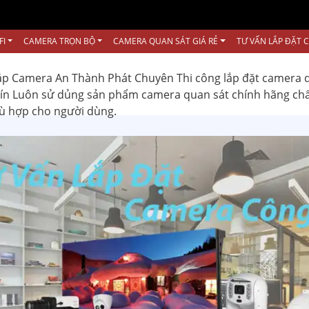
FI
CAMERA TRỌN BỘ
CAMERA QUAN SÁT GIÁ RẺ
TƯ VẤN LẮP ĐẶT 
ắp Camera An Thành Phát Chuyên Thi công lắp đặt camera 
 tín Luôn sử dủng sản phẩm camera quan sát chính hãng ch
hù hợp cho người dùng.