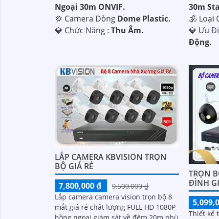
Ngoại 30m ONVIF.
30m Sta
💢 Camera Dòng
Dome Plastic.
🕉️ Loạ
️💎 Chức Năng :
Thu Âm.
️💎 Ưu Đ
Động.
LẮP CAMERA KBVISION TRỌN
BỘ GIÁ RẺ
TRỌN B
ĐÌNH GI
7,800,000 ₫
9,500,000 ₫
Lắp camera camera vision trọn bộ 8
5,099,
mắt giá rẻ chất lượng FULL HD 1080P
Thiết kế 
hồng ngoại giám sát về đêm 20m phù