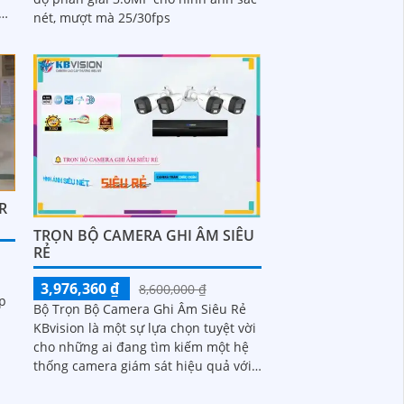
h
nét, mượt mà 25/30fps
ên
h
R
TRỌN BỘ CAMERA GHI ÂM SIÊU
RẺ
3,976,360 ₫
8,600,000 ₫
ắp
Bộ Trọn Bộ Camera Ghi Âm Siêu Rẻ
KBvision là một sự lựa chọn tuyệt vời
cho những ai đang tìm kiếm một hệ
uan
thống camera giám sát hiệu quả với
chi phí hợp lý. Bộ trọn bộ gồm nhiều
camera, đầu ghi hình và các phụ kiện