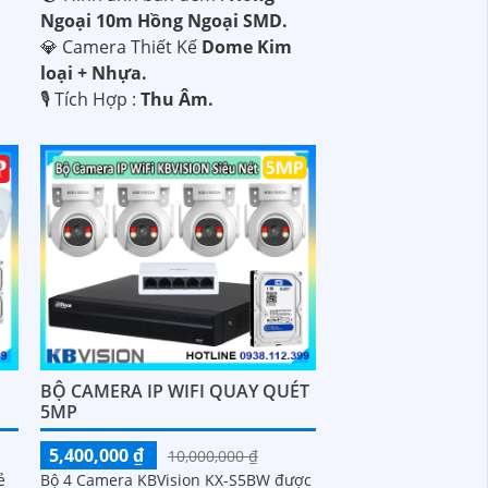
Ngoại 10m Hồng Ngoại SMD.
💎 Camera Thiết Kế
Dome Kim
loại + Nhựa.
️🎙 Tích Hợp :
Thu Âm.
BỘ CAMERA IP WIFI QUAY QUÉT
5MP
5,400,000 ₫
10,000,000 ₫
ẻ
Bộ 4 Camera KBVision KX-S5BW được