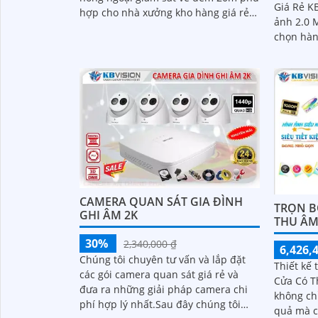
Giá Rẻ KB
hợp cho nhà xưởng kho hàng giá rẻ
ảnh 2.0 
tiết kiệm chi phí, thương hiệu
chọn hàn
camera...
chất lượ
CAMERA QUAN SÁT GIA ĐÌNH
TRỌN B
GHI ÂM 2K
THU Â
30%
2,340,000 ₫
6,426,
Chúng tôi chuyên tư vấn và lắp đặt
Thiết kế 
các gói camera quan sát giá rẻ và
Cửa Có T
đưa ra những giải pháp camera chi
không ch
phí hợp lý nhất.Sau đây chúng tôi
quả mà c