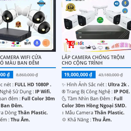
 CAMERA WIFI CỬA
LẮP CAMERA CHỐNG TRỘM
Ó MÀU BAN ĐÊM
CHO CỘNG TRÌNH
000 ₫
19,000,000 ₫
8,860,000 ₫
43,180,000 ₫
c nét :
FULL HD 1080P .
✨ Hình Ảnh Sắc nét :
Ultra 2k .
Nghệ Sử Dụng :
IP Wifi.
®️ Trang Bị Công Nghệ :
IP POE.
ban đêm :
Full Color 30m
🌜 Tầm Nhìn Ban Đêm :
Full
 Ban Ðêm.
Color 30m Hồng Ngoại SMD.
ra Dòng
Thân Plastic.
↕️ Mẫu Camera
Thân Plastic.
iểm :
Thu Âm.
️💠 Khả Năng :
Thu Âm.