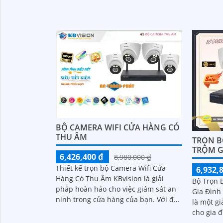
giới thiệu dòng camera quan sát gia
hình ảnh 
đình ghi âm 2k.
MP
BỘ CAMERA WIFI CỬA HÀNG CÓ
THU ÂM
TRỌN B
TRỘM G
6,426,400 ₫
8,980,000 ₫
Thiết kế trọn bộ Camera Wifi Cửa
6,932,
Hàng Có Thu Âm KBvision là giải
Bộ Trọn 
pháp hoàn hảo cho việc giám sát an
Gia Đình
ninh trong cửa hàng của bạn. Với độ
là một g
phân giải 2.0 MP, camera này cung
cho gia 
cấp...
Với thươn