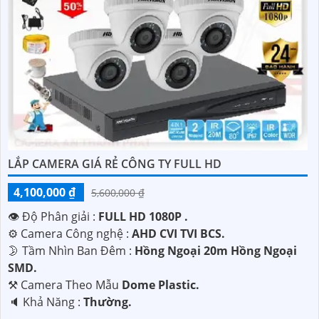
'
LẮP CAMERA GIÁ RẺ CÔNG TY FULL HD
4,100,000 ₫
5,600,000 ₫
👁 Độ Phân giải :
FULL HD 1080P .
⚙ Camera Công nghệ :
AHD CVI TVI BCS.
🌛 Tầm Nhìn Ban Đêm :
Hồng Ngoại 20m Hồng Ngoại
SMD.
⚒ Camera Theo Mẫu
Dome Plastic.
️🔈 Khả Năng :
Thường.