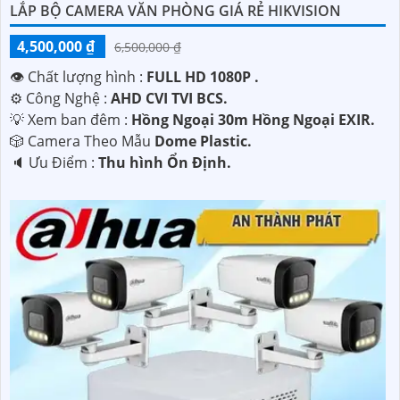
LẮP BỘ CAMERA VĂN PHÒNG GIÁ RẺ HIKVISION
4,500,000 ₫
6,500,000 ₫
👁 Chất lượng hình :
FULL HD 1080P .
⚙ Công Nghệ :
AHD CVI TVI BCS.
💡 Xem ban đêm :
Hồng Ngoại 30m Hồng Ngoại EXIR.
🎲 Camera Theo Mẫu
Dome Plastic.
️🔈 Ưu Điểm :
Thu hình Ổn Định.