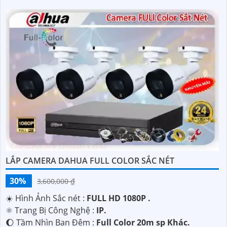
LẮP CAMERA DAHUA FULL COLOR SẮC NÉT
30%
3,600,000 ₫
☀️ Hình Ảnh Sắc nét :
FULL HD 1080P .
⚛️ Trang Bị Công Nghệ :
IP.
🌔 Tầm Nhìn Ban Đêm :
Full Color 20m sp Khác.