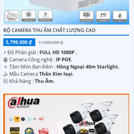
BỘ CAMERA THU ÂM CHẤT LƯỢNG CAO
5,799,000 ₫
11,000,000 ₫
️⚡ Độ Phân giải :
FULL HD 1080P .
🤖️ Camera Công nghệ :
IP POE.
🔅 Tầm Nhìn Ban Đêm :
Hồng Ngoại 40m Starlight.
🤹 Mẫu Camera
Thân Kim loại.
️🆑 Khả Năng :
Thu Âm.