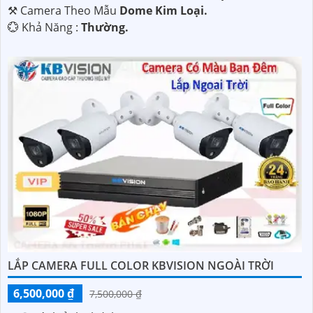
⚒ Camera Theo Mẫu
Dome Kim Loại.
️💮 Khả Năng :
Thường.
LẮP CAMERA FULL COLOR KBVISION NGOÀI TRỜI
6,500,000 ₫
7,500,000 ₫