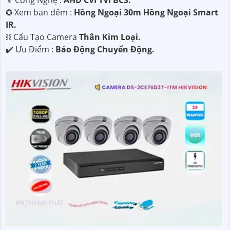
⚜️ Công Nghệ :
AHD CVI TVI BCS.
✪ Xem ban đêm :
Hồng Ngoại 30m Hồng Ngoại Smart
IR.
⛓ Cấu Tạo Camera
Thân Kim Loại.
️✔️ Ưu Điểm :
Báo Động Chuyển Động.