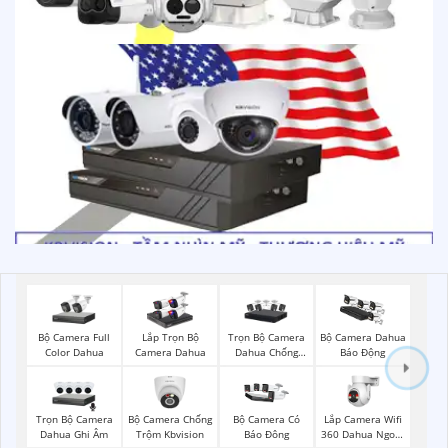
Bộ Camera Full
Trọn Bộ Camera
Lắp Trọn Bộ
Bộ Camera Dahua
Color Dahua
Dahua Chống
Camera Dahua
Báo Động
Trộm
Trọn Bộ Camera
Bộ Camera Chống
Lắp Camera Wifi
Bộ Camera Có
Dahua Ghi Âm
Trộm Kbvision
360 Dahua Ngoài
Báo Đông