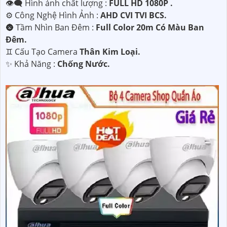
👁️‍🗨 Hình ảnh chất lượng :
FULL HD 1080P .
⚙ Công Nghệ Hình Ảnh :
AHD CVI TVI BCS.
🌚 Tầm Nhìn Ban Đêm :
Full Color 20m Có Màu Ban
Đêm.
♊ Cấu Tạo Camera
Thân Kim Loại.
️✨ Khả Năng :
Chống Nước.