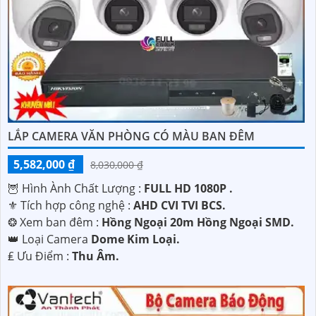
LẮP CAMERA VĂN PHÒNG CÓ MÀU BAN ĐÊM
5,582,000 ₫
8,030,000 ₫
🦉 Hình Ành Chất Lượng :
FULL HD 1080P .
⚜️ Tích hợp công nghệ :
AHD CVI TVI BCS.
❂ Xem ban đêm :
Hồng Ngoại 20m Hồng Ngoại SMD.
👑 Loại Camera
Dome Kim Loại.
️₤ Ưu Điểm :
Thu Âm.