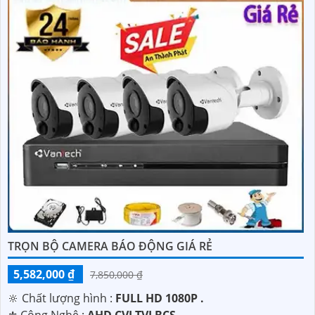
TRỌN BỘ CAMERA BÁO ĐỘNG GIÁ RẺ
5,582,000 ₫
7,850,000 ₫
🔆 Chất lượng hình :
FULL HD 1080P .