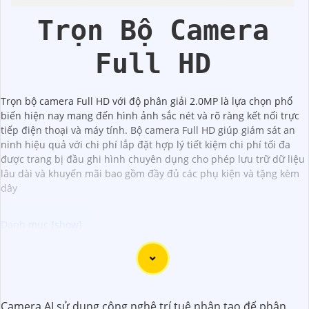
Trời
Trọn Bộ Camera
Full HD
Trọn bộ camera Full HD với độ phân giải 2.0MP là lựa chọn phổ
biến hiện nay mang đến hình ảnh sắc nét và rõ ràng kết nối trực
tiếp điện thoại và máy tính. Bộ camera Full HD giúp giám sát an
ninh hiệu quả với chi phí lắp đặt hợp lý tiết kiệm chi phí tối đa
được trang bị đầu ghi hình chuyên dụng cho phép lưu trữ dữ liệu
lâu dài và khuyến mãi bao gồm đầy đủ các phụ kiện và tặng kèm
dây
Đây là một mẫu camera 2.0MP FULL HD rất tốt mà bạn có
thể sử dụng để giám sát và bảo vệ nhà cửa hoặc cơ sở
kinh doanh của mình. Camera này cung cấp hình ảnh sắc
Camera AI sử dụng công nghệ trí tuệ nhân tạo để phân