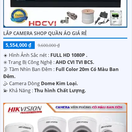
LẮP CAMERA SHOP QUẦN ÁO GIÁ RẺ
5,554,000 ₫
9,600,000 ₫
☀️ Hình Ảnh Sắc nét :
FULL HD 1080P .
✳️ Trang Bị Công Nghệ :
AHD CVI TVI BCS.
🌛 Tầm Nhìn Ban Đêm :
Full Color 20m Có Màu Ban
Đêm.
🤹 Camera Dòng
Dome Kim Loại.
️💫 Khả Năng :
Thu hình Chất Lượng.