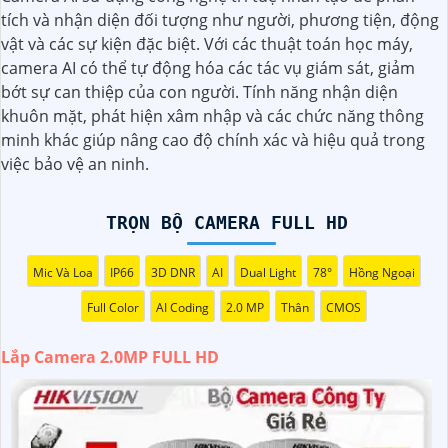
nét, chất lượng cao và có khả năng quan sát trong đêm
tích và nhận diện đối tượng như người, phương tiện, động
thông qua công nghệ hồng ngoại.
vật và các sự kiện đặc biệt. Với các thuật toán học máy,
Dưới đây là một mô tả cơ bản về chiếc camera này:
camera AI có thể tự động hóa các tác vụ giám sát, giảm
- Độ phân giải: 2.0MP FULL HD- Chất lượng hình ảnh: Sắc
bớt sự can thiệp của con người. Tính năng nhận diện
nét, chất lượng cao- Công nghệ hồng ngoại: Có khả năng
khuôn mặt, phát hiện xâm nhập và các chức năng thông
quan sát trong đêm- Kết nối: Dây cáp, hoặc không dây tùy
minh khác giúp nâng cao độ chính xác và hiệu quả trong
chọn- Ứng dụng điều khiển: Có thể kết nối với smartphone
việc bảo vệ an ninh.
để xem qua mạng internet từ xa- Chức năng cảnh báo: Có
thể cài đặt cảnh báo khi phát hiện chuyển động
Với những tính năng trên, camera 2.0MP FULL HD sẽ là sự
TRỌN BỘ CAMERA FULL HD
lựa chọn tốt để nâng cao an toàn an ninh cho gia đình và
công việc của bạn. Bạn có thể tìm mua sản phẩm này tại
Mic Và Loa
IP66
3D DNR
AI
Dual Light
78°
Hồng Ngoại
các cửa hàng điện tử hoặc trên các trang mạng chuyên về
Full Color
AI Coding
2.0 MP
Thân
CMOS
thiết bị an ninh.
Lắp Camera 2.0MP FULL HD