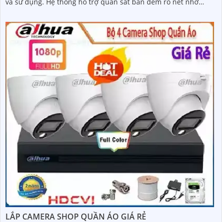
và sử dụng. Hệ thống hỗ trợ quan sát ban đêm rõ nét nhờ
công nghệ hồng ngoại kết hợp đèn LED ánh sáng trắng, cùng
khả năng phát hiện chuyển động thông minh, giúp đảm bảo
an toàn tuyệt đối cho khu vực kho hàng
LẮP CAMERA SHOP QUẦN ÁO GIÁ RẺ