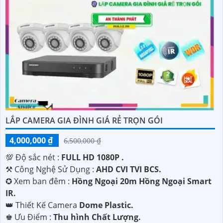
LẮP CAMERA GIA ĐÌNH GIÁ RẺ TRỌN GÓI
4,000,000 ₫
6,500,000 ₫
💯 Độ sắc nét :
FULL HD 1080P .
⚒ Công Nghệ Sử Dụng :
AHD CVI TVI BCS.
✪ Xem ban đêm :
Hồng Ngoại 20m Hồng Ngoại Smart
IR.
👑 Thiết Kế Camera
Dome Plastic.
️♚ Ưu Điểm :
Thu hình Chất Lượng.