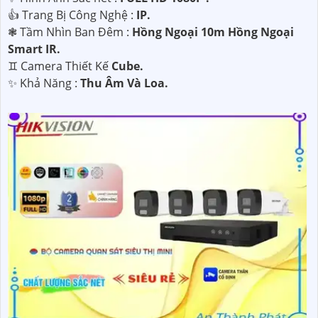
👍 Trang Bị Công Nghệ :
IP.
❃ Tầm Nhìn Ban Đêm :
Hồng Ngoại 10m Hồng Ngoại
Smart IR.
♊ Camera Thiết Kế
Cube.
️✨ Khả Năng :
Thu Âm Và Loa.