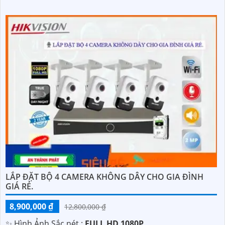
LẮP ĐẶT BỘ 4 CAMERA KHÔNG DÂY CHO GIA ĐÌNH
GIÁ RẺ.
8,900,000 ₫
12,800,000 ₫
✨ Hình Ảnh Sắc nét :
FULL HD 1080P .