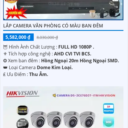
LẮP CAMERA VĂN PHÒNG CÓ MÀU BAN ĐÊM
5,582,000 ₫
8,030,000 ₫
🦉 Hình Ành Chất Lượng :
FULL HD 1080P .
⚜️ Tích hợp công nghệ :
AHD CVI TVI BCS.
❂ Xem ban đêm :
Hồng Ngoại 20m Hồng Ngoại SMD.
👑 Loại Camera
Dome Kim Loại.
️₤ Ưu Điểm :
Thu Âm.