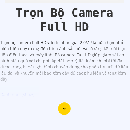
Trọn Bộ Camera
Full HD
Trọn bộ camera Full HD với độ phân giải 2.0MP là lựa chọn phổ
biến hiện nay mang đến hình ảnh sắc nét và rõ ràng kết nối trực
tiếp điện thoại và máy tính. Bộ camera Full HD giúp giám sát an
ninh hiệu quả với chi phí lắp đặt hợp lý tiết kiệm chi phí tối đa
được trang bị đầu ghi hình chuyên dụng cho phép lưu trữ dữ liệu
lâu dài và khuyến mãi bao gồm đầy đủ các phụ kiện và tặng kèm
dây
Đây là một mẫu camera 2.0MP FULL HD rất tốt mà bạn có
thể sử dụng để giám sát và bảo vệ nhà cửa hoặc cơ sở
kinh doanh của mình. Camera này cung cấp hình ảnh sắc