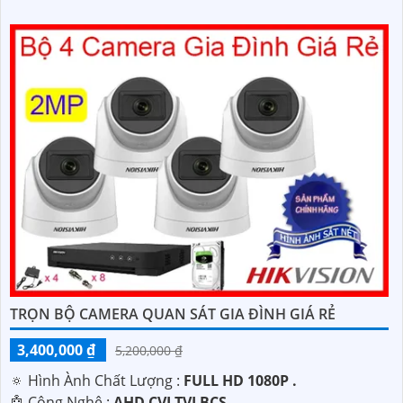
TRỌN BỘ CAMERA QUAN SÁT GIA ĐÌNH GIÁ RẺ
3,400,000 ₫
5,200,000 ₫
🔅 Hình Ành Chất Lượng :
FULL HD 1080P .
🤖️ Công Nghệ :
AHD CVI TVI BCS.