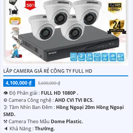
LẮP CAMERA GIÁ RẺ CÔNG TY FULL HD
4,100,000 ₫
5,600,000 ₫
👁 Độ Phân giải :
FULL HD 1080P .
⚙ Camera Công nghệ :
AHD CVI TVI BCS.
🌛 Tầm Nhìn Ban Đêm :
Hồng Ngoại 20m Hồng Ngoại
SMD.
⚒ Camera Theo Mẫu
Dome Plastic.
️🔈 Khả Năng :
Thường.