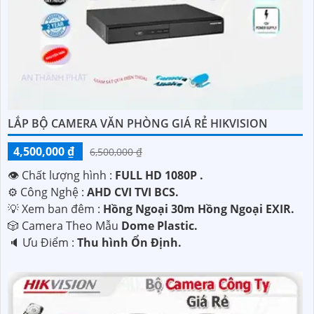
LẮP BỘ CAMERA VĂN PHÒNG GIÁ RẺ HIKVISION
4,500,000 ₫
6,500,000 ₫
👁 Chất lượng hình :
FULL HD 1080P .
⚙ Công Nghệ :
AHD CVI TVI BCS.
💡 Xem ban đêm :
Hồng Ngoại 30m Hồng Ngoại EXIR.
🎲 Camera Theo Mẫu
Dome Plastic.
️🔈 Ưu Điểm :
Thu hình Ổn Định.