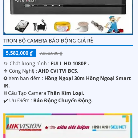
TRỌN BỘ CAMERA BÁO ĐỘNG GIÁ RẺ
'
5,582,000 ₫
7,850,000 ₫
🔆 Chất lượng hình :
FULL HD 1080P .
⚜️ Công Nghệ :
AHD CVI TVI BCS.
✪ Xem ban đêm :
Hồng Ngoại 30m Hồng Ngoại Smart
IR.
⛓ Cấu Tạo Camera
Thân Kim Loại.
️✔️ Ưu Điểm :
Báo Động Chuyển Động.