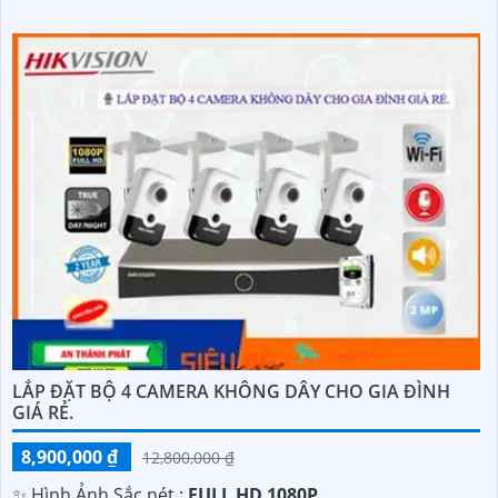
LẮP ĐẶT BỘ 4 CAMERA KHÔNG DÂY CHO GIA ĐÌNH
GIÁ RẺ.
8,900,000 ₫
12,800,000 ₫
✨ Hình Ảnh Sắc nét :
FULL HD 1080P .