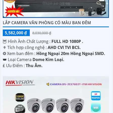
LẮP CAMERA VĂN PHÒNG CÓ MÀU BAN ĐÊM
5,582,000 ₫
8,030,000 ₫
🦉 Hình Ành Chất Lượng :
FULL HD 1080P .
⚜️ Tích hợp công nghệ :
AHD CVI TVI BCS.
❂ Xem ban đêm :
Hồng Ngoại 20m Hồng Ngoại SMD.
👑 Loại Camera
Dome Kim Loại.
️₤ Ưu Điểm :
Thu Âm.