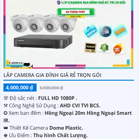
LẮP CAMERA GIA ĐÌNH GIÁ RẺ TRỌN GÓI
4,000,000 ₫
6,500,000 ₫
💯 Độ sắc nét :
FULL HD 1080P .
⚒ Công Nghệ Sử Dụng :
AHD CVI TVI BCS.
✪ Xem ban đêm :
Hồng Ngoại 20m Hồng Ngoại Smart
IR.
👑 Thiết Kế Camera
Dome Plastic.
️♚ Ưu Điểm :
Thu hình Chất Lượng.