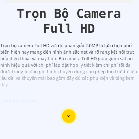
Trọn Bộ Camera
Full HD
Trọn bộ camera Full HD với độ phân giải 2.0MP là lựa chọn phổ
biến hiện nay mang đến hình ảnh sắc nét và rõ ràng kết nối trực
tiếp điện thoại và máy tính. Bộ camera Full HD giúp giám sát an
ninh hiệu quả với chi phí lắp đặt hợp lý tiết kiệm chi phí tối đa
được trang bị đầu ghi hình chuyên dụng cho phép lưu trữ dữ liệu
lâu dài và khuyến mãi bao gồm đầy đủ các phụ kiện và tặng kèm
dây
Đây là một mẫu camera 2.0MP FULL HD rất tốt mà bạn có
thể sử dụng để giám sát và bảo vệ nhà cửa hoặc cơ sở
kinh doanh của mình. Camera này cung cấp hình ảnh sắc