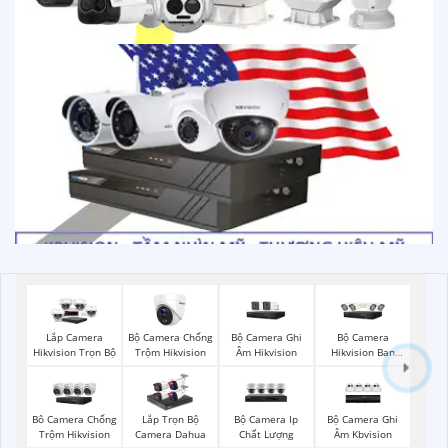
Bộ Camera Chống
Bộ Camera Ghi
Bộ Camera
Lắp Camera
Trộm Hikvision
Âm Hikvision
Hikvision Ban
Hikvision Trọn Bộ
Đêm Có Màu
Bộ Camera Ip
Bộ Camera Ghi
Bô Camera Chống
Lắp Trọn Bộ
Chất Lượng
Âm Kbvision
Trộm Hikvision
Camera Dahua