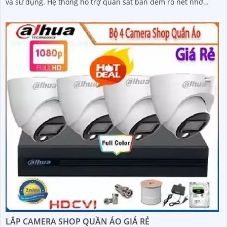
và sử dụng. Hệ thống hỗ trợ quan sát ban đêm rõ nét nhờ
công nghệ hồng ngoại kết hợp đèn LED ánh sáng trắng, cùng
khả năng phát hiện chuyển động thông minh, giúp đảm bảo
an toàn tuyệt đối cho khu vực kho hàng
LẮP CAMERA SHOP QUẦN ÁO GIÁ RẺ