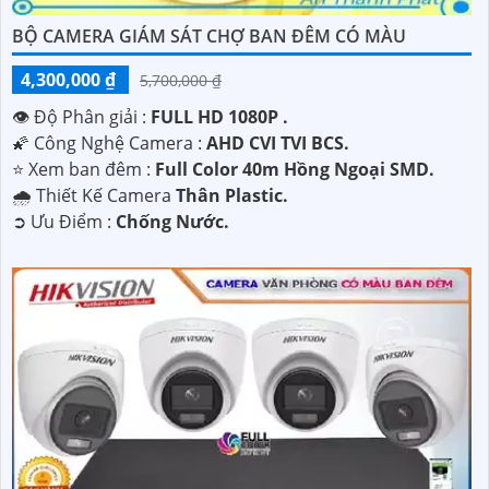
BỘ CAMERA GIÁM SÁT CHỢ BAN ĐÊM CÓ MÀU
4,300,000 ₫
5,700,000 ₫
👁 Độ Phân giải :
FULL HD 1080P .
🌠 Công Nghệ Camera :
AHD CVI TVI BCS.
⭐ Xem ban đêm :
Full Color 40m Hồng Ngoại SMD.
🌧️ Thiết Kế Camera
Thân Plastic.
️➲ Ưu Điểm :
Chống Nước.