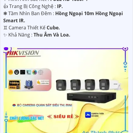
👍 Trang Bị Công Nghệ :
IP.
❃ Tầm Nhìn Ban Đêm :
Hồng Ngoại 10m Hồng Ngoại
Smart IR.
♊ Camera Thiết Kế
Cube.
️✨ Khả Năng :
Thu Âm Và Loa.