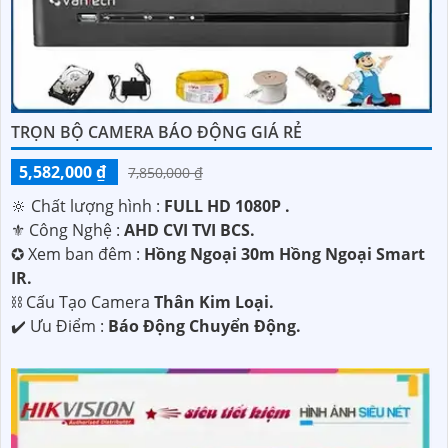
TRỌN BỘ CAMERA BÁO ĐỘNG GIÁ RẺ
'
5,582,000 ₫
7,850,000 ₫
🔆 Chất lượng hình :
FULL HD 1080P .
⚜️ Công Nghệ :
AHD CVI TVI BCS.
✪ Xem ban đêm :
Hồng Ngoại 30m Hồng Ngoại Smart
IR.
⛓ Cấu Tạo Camera
Thân Kim Loại.
️✔️ Ưu Điểm :
Báo Động Chuyển Động.