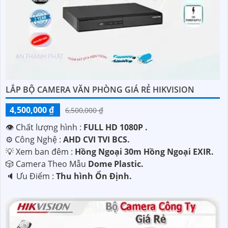
LẮP BỘ CAMERA VĂN PHÒNG GIÁ RẺ HIKVISION
4,500,000 ₫
6,500,000 ₫
👁 Chất lượng hình :
FULL HD 1080P .
⚙ Công Nghệ :
AHD CVI TVI BCS.
💡 Xem ban đêm :
Hồng Ngoại 30m Hồng Ngoại EXIR.
🎲 Camera Theo Mẫu
Dome Plastic.
️🔈 Ưu Điểm :
Thu hình Ổn Định.