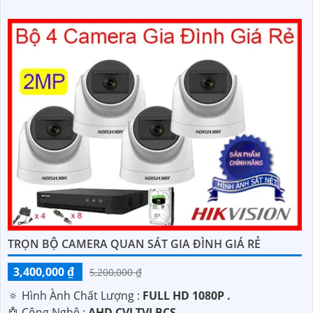
TRỌN BỘ CAMERA QUAN SÁT GIA ĐÌNH GIÁ RẺ
3,400,000 ₫
5,200,000 ₫
🔅 Hình Ành Chất Lượng :
FULL HD 1080P .
🤖️ Công Nghệ :
AHD CVI TVI BCS.