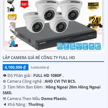
LẮP CAMERA GIÁ RẺ CÔNG TY FULL HD
4,100,000 ₫
5,600,000 ₫
👁 Độ Phân giải :
FULL HD 1080P .
⚙ Camera Công nghệ :
AHD CVI TVI BCS.
🌛 Tầm Nhìn Ban Đêm :
Hồng Ngoại 20m Hồng Ngoại
SMD.
⚒ Camera Theo Mẫu
Dome Plastic.
️🔈 Khả Năng :
Thường.