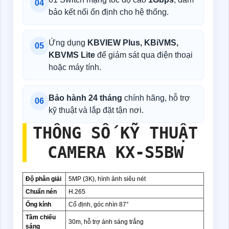
04
bảo kết nối ổn định cho hệ thống.
Ứng dụng
KBVIEW Plus, KBiVMS,
05
KBVMS Lite
để giám sát qua điện thoại
hoặc máy tính.
Bảo hành 24 tháng
chính hãng, hỗ trợ
06
kỹ thuật và lắp đặt tận nơi.
THÔNG SỐ KỸ THUẬT
CAMERA KX-S5BW
Độ phân giải
5MP (3K), hình ảnh siêu nét
Chuẩn nén
H.265
Ống kính
Cố định, góc nhìn 87°
Tầm chiếu
30m, hỗ trợ ánh sáng trắng
sáng