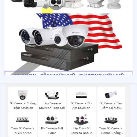
Bộ Camera Chống
Bộ Camera Ghi
Bộ Camera Ban
Lắp Camera
Trộm Kbvision
Âm Kbvision
Đêm Có Màu
Kbvision Trọn Gói
Kbvision
Trọn Bộ Camera
Bộ Camera Full
Trọn Bộ Camera
Lắp Trọn Bộ
Ip Visioncop
Color
Dahua Chống
Camera Dahua