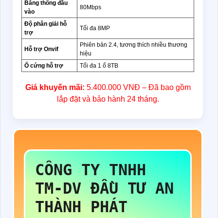
Băng thông đầu
80Mbps
vào
Độ phân giải hỗ
Tối đa 8MP
trợ
Phiên bản 2.4, tương thích nhiều thương
Hỗ trợ Onvif
hiệu
Ổ cứng hỗ trợ
Tối đa 1 ổ 8TB
Giá khuyến mãi:
5.400.000 VNĐ – Đã bao gồm
lắp đặt và bảo hành 24 tháng.
CÔNG TY TNHH
TM-DV ĐẦU TƯ AN
THÀNH PHÁT