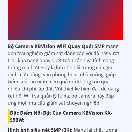
KBVISION WIFI QUAY
QUÉT 5MP – GIẢI PHÁP
AN NINH TOÀN DIỆN
CHO MỌI KHÔNG GIAN
Bộ Camera KBVision WiFi Quay Quét 5MP
mang
đến trải nghiệm giám sát đẳng cấp với độ nét vượt
trội, khả năng quay quét toàn cảnh và tính năng
thông minh AI. Đây là lựa chọn lý tưởng cho gia
đình, cửa hàng, văn phòng hoặc nhà xưởng, giúp
kiểm soát an ninh hiệu quả mà không tốn quá
nhiều chi phí lắp đặt. Với thiết kế hiện đại, dễ dàng
kết nối WiFi và quản lý từ xa, bộ camera này đáp
ứng mọi nhu cầu giám sát chuyên nghiệp.
Đặc Điểm Nổi Bật Của Camer​a KBVision KX-
S5BW:
Hình ảnh siêu nét 5MP (3K):
Mang lại chất lượng