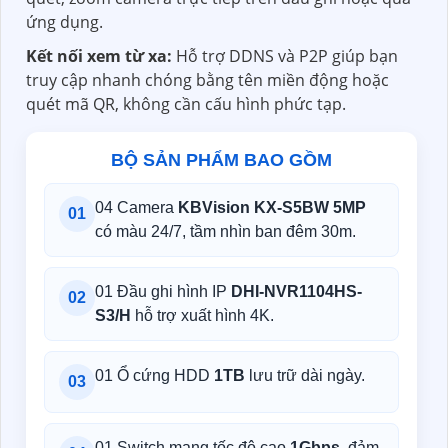
ứng dụng.
Kết nối xem từ xa:
Hỗ trợ DDNS và P2P giúp bạn
truy cập nhanh chóng bằng tên miền động hoặc
quét mã QR, không cần cấu hình phức tạp.
BỘ SẢN PHẨM BAO GỒM
04 Camera
KBVision KX-S5BW 5MP
01
có màu 24/7, tầm nhìn ban đêm 30m.
01 Đầu ghi hình IP
DHI-NVR1104HS-
02
S3/H
hỗ trợ xuất hình 4K.
01 Ổ cứng HDD
1TB
lưu trữ dài ngày.
03
01 Switch mạng tốc độ cao
1Gbps
, đảm