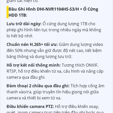
giám sát hiện có.
Đầu Ghi Hình DHI-NVR1104HS-S3/H + Ổ Cứng
HDD 1TB:
Lưu trữ dài ngày:
Ổ cứng dung lượng 1TB cho
phép ghi hình liên tục trong nhiều ngày mà không
lo hết bộ nhớ.
Chuẩn nén H.265+ tối ưu:
Giảm dung lượng video
đến 50% nhưng vẫn giữ được độ nét cao, tiết kiệm
băng thông và dung lượng lưu trữ.
Hỗ trợ kết nối thông minh:
Tương thích ONVIF,
RTSP, hỗ trợ điều khiển từ xa, cấu hình và nâng cấp
camera qua đầu ghi.
Đàm thoại 2 chiều qua đầu ghi:
Tích hợp cổng âm
thanh vào/ra, giúp truyền tín hiệu giọng nói giữa
camera và thiết bị xem từ xa.
Điều khiển camera PTZ:
Hỗ trợ điều khiển xoay,
quét, zoom camera trực tiếp trên đầu ghi hoặc qua