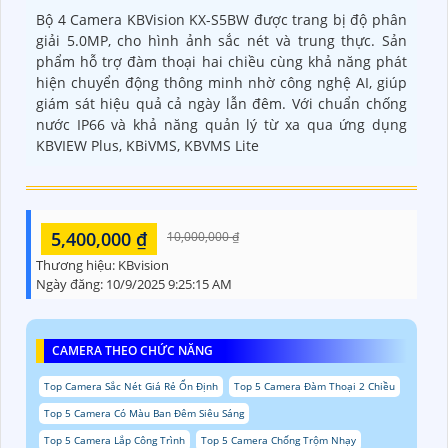
Bộ 4 Camera KBVision KX-S5BW được trang bị độ phân
giải 5.0MP, cho hình ảnh sắc nét và trung thực. Sản
phẩm hỗ trợ đàm thoại hai chiều cùng khả năng phát
hiện chuyển động thông minh nhờ công nghệ AI, giúp
giám sát hiệu quả cả ngày lẫn đêm. Với chuẩn chống
nước IP66 và khả năng quản lý từ xa qua ứng dụng
KBVIEW Plus, KBiVMS, KBVMS Lite
5,400,000 ₫
10,000,000 ₫
Thương hiệu:
KBvision
Ngày đăng:
10/9/2025 9:25:15 AM
CAMERA THEO CHỨC NĂNG
Top Camera Sắc Nét Giá Rẻ Ổn Định
Top 5 Camera Đàm Thoại 2 Chiều
Top 5 Camera Có Màu Ban Đêm Siêu Sáng
Top 5 Camera Lắp Công Trình
Top 5 Camera Chống Trộm Nhạy