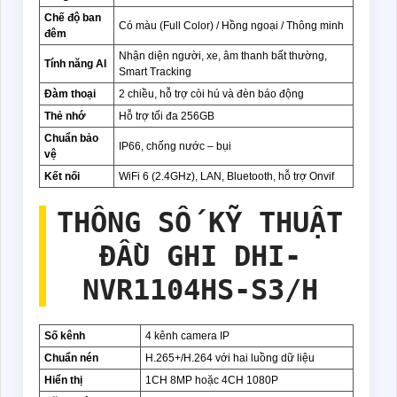
Chế độ ban
Có màu (Full Color) / Hồng ngoại / Thông minh
đêm
Nhận diện người, xe, âm thanh bất thường,
Tính năng AI
Smart Tracking
Đàm thoại
2 chiều, hỗ trợ còi hú và đèn báo động
Thẻ nhớ
Hỗ trợ tối đa 256GB
Chuẩn bảo
IP66, chống nước – bụi
vệ
Kết nối
WiFi 6 (2.4GHz), LAN, Bluetooth, hỗ trợ Onvif
THÔNG SỐ KỸ THUẬT
ĐẦU GHI DHI-
NVR1104HS-S3/H
Số kênh
4 kênh camera IP
Chuẩn nén
H.265+/H.264 với hai luồng dữ liệu
Hiển thị
1CH 8MP hoặc 4CH 1080P