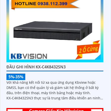
ĐẦU GHI HÌNH KX-C4K8432SN3
5%-35%
Với khả năng kết nối từ xa qua ứng dụng Kbview hoặc
DMSS, bạn có thể quản lý và giám sát hệ thống ở bất kỳ
đâu, trên điện thoại, máy tính bảng hoặc máy tính.
KX‑C4K8432SN3 thực sự là trung tâm điều khiển an ninh
mạnh mẽ, thông minh, mang lại sự an tâm tuyệt đối cho
các công trình lớn và chuyên nghiệp