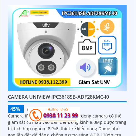
CAMERA UNIVIEW IPC3618SB-ADF28KMC-I0
45%
00 ₫
Camera IPC3618SB-ADF28KMC-I0 là dòng camera có thể
giám sát có màu vào ban đêm, ống kính 8.0Mp được trang
bị, tích hợp nguồn IP PoE, thiết kế kiểu dang Dome nhỏ
gọn lắp đặt dễ dàng, chống ngược sáng WDR 120db, trang