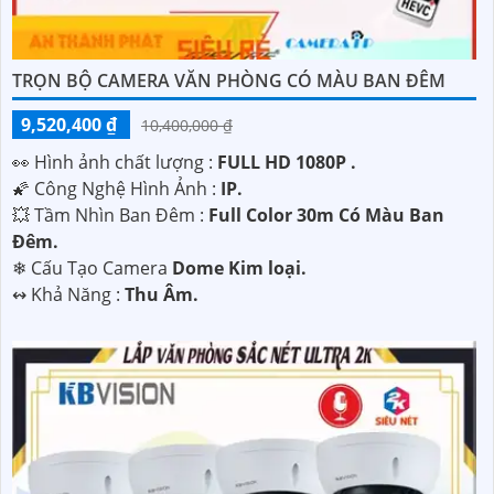
TRỌN BỘ CAMERA VĂN PHÒNG CÓ MÀU BAN ĐÊM
9,520,400 ₫
10,400,000 ₫
️👀 Hình ảnh chất lượng :
FULL HD 1080P .
🌠 Công Nghệ Hình Ảnh :
IP.
💥 Tầm Nhìn Ban Đêm :
Full Color 30m Có Màu Ban
Ðêm.
❄ Cấu Tạo Camera
Dome Kim loại.
️↭ Khả Năng :
Thu Âm.