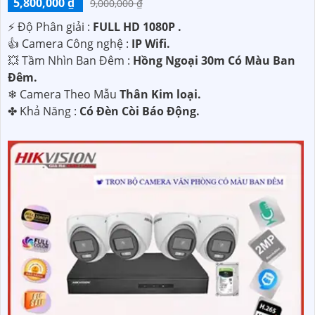
5,800,000 ₫
9,000,000 ₫
️⚡ Độ Phân giải :
FULL HD 1080P .
👍 Camera Công nghệ :
IP Wifi.
💥 Tầm Nhìn Ban Đêm :
Hồng Ngoại 30m Có Màu Ban
Ðêm.
❄ Camera Theo Mẫu
Thân Kim loại.
️✤ Khả Năng :
Có Ðèn Còi Báo Động.