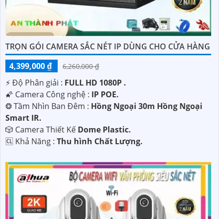
lắp đặt chuyên nghiệp, và hỗ trợ kỹ thuật nhanh chóng
sau khi lắp đặt.
Hãy liên hệ với chúng tôi ngay hôm nay để được tư vấn và
lắp đặt Camera IP hình sắt và nét theo nhu cầu của Quý
TRỌN GÓI CAMERA SẮC NÉT IP DÙNG CHO CỬA HÀNG
Khách Hàng.
Trân trọng cảm ơn và mong muốn được phục vụ Quý
4,399,000 ₫
6,260,000 ₫
Khách Hàng.
️⚡ Độ Phân giải :
FULL HD 1080P .
🌠 Camera Công nghệ :
IP POE.
Hy vọng mẫu văn bản trên sẽ giúp bạn trong việc giới
❂ Tầm Nhìn Ban Đêm :
Hồng Ngoại 30m Hồng Ngoại
thiệu dịch vụ lắp Camera IP cho khách hàng. Nếu cần
Smart IR.
thêm sự điều chỉnh hoặc hỗ trợ, vui lòng cho biết để
🎲 Camera Thiết Kế
Dome Plastic.
chúng tôi cung cấp sự hỗ trợ phù hợp.
️🆑 Khả Năng :
Thu hình Chất Lượng.