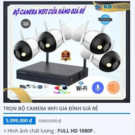
TRỌN BỘ CAMERA WIFI GIA ĐÌNH GIÁ RẺ
5,099,000 ₫
8,860,000 ₫
️⚡ Hình ảnh chất lượng :
FULL HD 1080P .