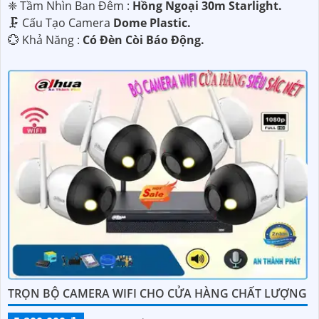
❈ Tầm Nhìn Ban Đêm :
Hồng Ngoại 30m Starlight.
🗜️ Cấu Tạo Camera
Dome Plastic.
️💮 Khả Năng :
Có Ðèn Còi Báo Động.
TRỌN BỘ CAMERA WIFI CHO CỬA HÀNG CHẤT LƯỢNG