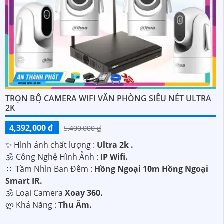
'
TRỌN BỘ CAMERA WIFI VĂN PHÒNG SIÊU NÉT ULTRA
2K
4,392,000 ₫
5,400,000 ₫
✨ Hình ảnh chất lượng :
Ultra 2k .
🕉️ Công Nghệ Hình Ảnh :
IP Wifi.
🔅 Tầm Nhìn Ban Đêm :
Hồng Ngoại 10m Hồng Ngoại
Smart IR.
🕉️ Loại Camera
Xoay 360.
️ლ Khả Năng :
Thu Âm.