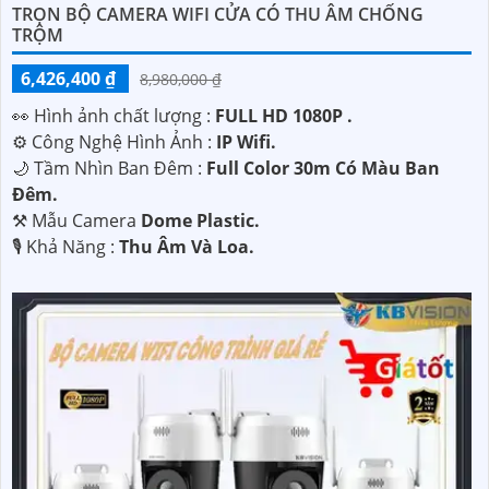
TRỌN BỘ CAMERA WIFI CỬA CÓ THU ÂM CHỐNG
TRỘM
6,426,400 ₫
8,980,000 ₫
️👀 Hình ảnh chất lượng :
FULL HD 1080P .
⚙ Công Nghệ Hình Ảnh :
IP Wifi.
🌙 Tầm Nhìn Ban Đêm :
Full Color 30m Có Màu Ban
Ðêm.
⚒ Mẫu Camera
Dome Plastic.
️🎙 Khả Năng :
Thu Âm Và Loa.