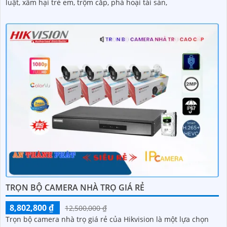
luật, xâm hại trẻ em, trộm cắp, phá hoại tài sản,
TRỌN BỘ CAMERA NHÀ TRỌ GIÁ RẺ
8,802,800 ₫
12,500,000 ₫
Trọn bộ camera nhà trọ giá rẻ của Hikvision là một lựa chọn