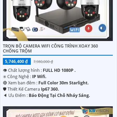
TRỌN BỘ CAMERA WIFI CÔNG TRÌNH XOAY 360
CHỐNG TRỘM
5,746,400 ₫
7,980,000 ₫
👁 Chất lượng hình :
FULL HD 1080P .
✳️ Công Nghệ :
IP Wifi.
🔴 Xem ban đêm :
Full Color 30m Starlight.
🛡 Thiết Kế Camera
Ip67 360.
️🔈 Ưu Điểm :
Báo Động Tại Chỗ Nháy Sáng.