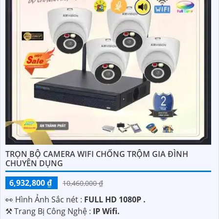
TRỌN BỘ CAMERA WIFI CHỐNG TRỘM GIA ĐÌNH
CHUYÊN DỤNG
6,932,800 ₫
10,460,000 ₫
️👀 Hình Ảnh Sắc nét :
FULL HD 1080P .
⚒ Trang Bị Công Nghệ :
IP Wifi.