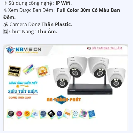
⚛️ Sử dụng công nghệ :
IP Wifi.
❈ Xem Được Ban Đêm :
Full Color 30m Có Màu Ban
Ðêm.
🕉️ Camera Dòng
Thân Plastic.
️🆑 Chức Năng :
Thu Âm.