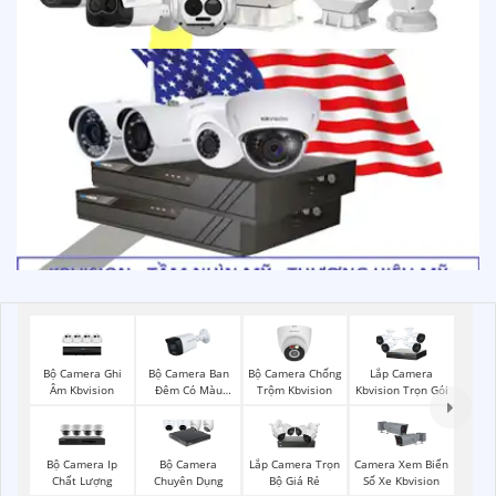
Bộ Camera Ghi
Bộ Camera Ban
Bộ Camera Chống
Lắp Camera
Âm Kbvision
Đêm Có Màu
Trộm Kbvision
Kbvision Trọn Gói
Kbvision
Bộ Camera Ip
Bộ Camera
Lắp Camera Trọn
Camera Xem Biển
Chất Lượng
Chuyên Dụng
Bộ Giá Rẻ
Số Xe Kbvision