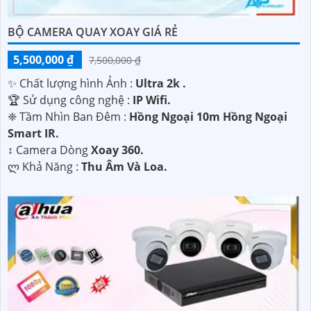
BỘ CAMERA QUAY XOAY GIÁ RẺ
5,500,000 ₫
7,500,000 ₫
✨ Chất lượng hình Ảnh :
Ultra 2k .
🏆 Sử dụng công nghệ :
IP Wifi.
❈ Tầm Nhìn Ban Đêm :
Hồng Ngoại 10m Hồng Ngoại
Smart IR.
↕️ Camera Dòng
Xoay 360.
️ლ Khả Năng :
Thu Âm Và Loa.