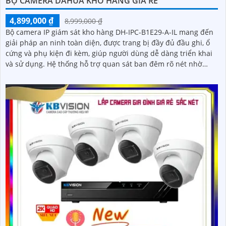
BỘ CAMERA DAHUA KHO HÀNG GIÁ RẺ
4,899,000 ₫
8,999,000 ₫
Bộ camera IP giám sát kho hàng DH-IPC-B1E29-A-IL mang đến
giải pháp an ninh toàn diện, được trang bị đầy đủ đầu ghi, ổ
cứng và phụ kiện đi kèm, giúp người dùng dễ dàng triển khai
và sử dụng. Hệ thống hỗ trợ quan sát ban đêm rõ nét nhờ
công nghệ hồng ngoại kết hợp đèn LED ánh sáng trắng, cùng
khả năng phát hiện chuyển động thông minh, giúp đảm bảo
an toàn tuyệt đối cho khu vực kho hàng