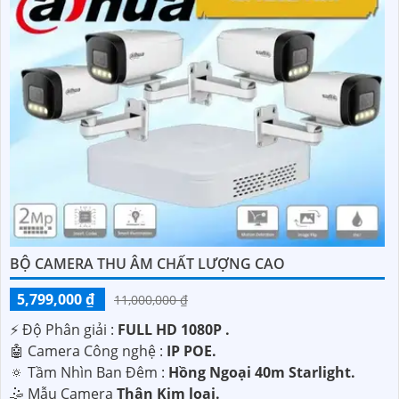
BỘ CAMERA THU ÂM CHẤT LƯỢNG CAO
5,799,000 ₫
11,000,000 ₫
️⚡ Độ Phân giải :
FULL HD 1080P .
🤖️ Camera Công nghệ :
IP POE.
🔅 Tầm Nhìn Ban Đêm :
Hồng Ngoại 40m Starlight.
🤹 Mẫu Camera
Thân Kim loại.