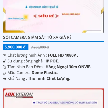
GÓI CAMERA GIÁM SÁT TỪ XA GIÁ RẺ
5,900,000 ₫
7,200,000 ₫
🦉 Chất lượng hình Ảnh :
FULL HD 1080P .
🌠 Sử dụng công nghệ :
IP POE.
🌜 Tầm Nhìn Ban Đêm :
Hồng Ngoại 30m ONVIF.
🤹 Mẫu Camera
Dome Plastic.
️👮 Khả Năng :
Thu hình Chất Lượng.