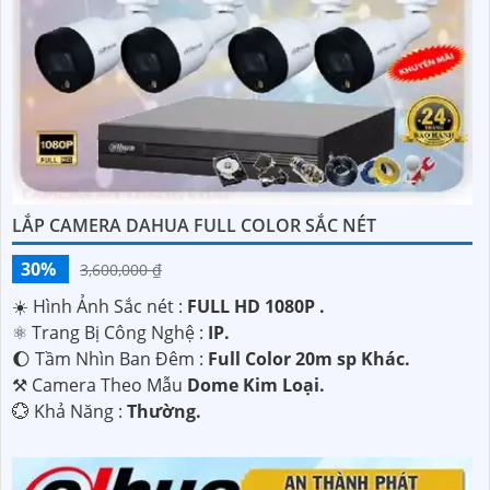
tra và bảo dưỡng camera định kỳ để
Hoàn toàn tin cậy
hoạt động ổn định và duy trì chất lượng hình ảnh sắc nét.
Hy vọng những thông tin trên sẽ giúp bạn hiểu rõ hơn về
việc lắp đặt Camera IP Hình Sát Nét. Nếu cần thêm thông
tin hay có bất kỳ câu hỏi nào khác, bạn hãy thoải mái hỏi
để được tư vấn chi tiết hơn nhé!
LẮP CAMERA DAHUA FULL COLOR SẮC NÉT
30%
3,600,000 ₫
☀️ Hình Ảnh Sắc nét :
FULL HD 1080P .
⚛️ Trang Bị Công Nghệ :
IP.
🌔 Tầm Nhìn Ban Đêm :
Full Color 20m sp Khác.
⚒ Camera Theo Mẫu
Dome Kim Loại.
️💮 Khả Năng :
Thường.
'