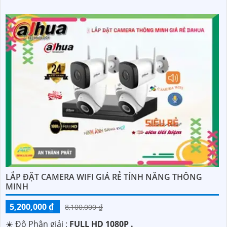
LẮP ĐẶT CAMERA WIFI GIÁ RẺ TÍNH NĂNG THÔNG
MINH
5,200,000 ₫
8,100,000 ₫
☀️ Độ Phân giải :
FULL HD 1080P .