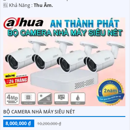
️🆑 Khả Năng :
Thu Âm.
BỘ CAMERA NHÀ MÁY SIÊU NÉT
8,000,000 ₫
10,200,000 ₫