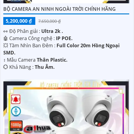
BỘ CAMERA AN NINH NGOÀI TRỜI CHÍNH HÃNG
5,200,000 ₫
7,650,000 ₫
️👀 Độ Phân giải :
Ultra 2k .
🤖️ Camera Công nghệ :
IP POE.
💥 Tầm Nhìn Ban Đêm :
Full Color 20m Hồng Ngoại
SMD.
↕️ Mẫu Camera
Thân Plastic.
️💮 Khả Năng :
Thu Âm.