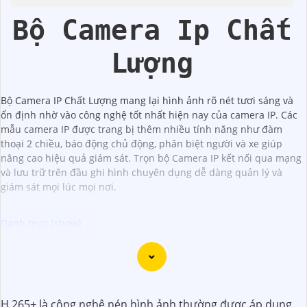
Đêm Có Màu
360 Độ
Bộ Camera Ip Chất
Lượng
Bộ Camera IP Chất Lượng mang lại hình ảnh rõ nét tươi sáng và
ổn định nhờ vào công nghệ tốt nhất hiện nay của camera IP. Các
mẫu camera IP được trang bị thêm nhiều tính năng như đàm
thoại 2 chiều, báo động chủ động, phân biệt người và xe giúp
nâng cao hiệu quả giám sát. Trọn bộ Camera IP kết nối qua mạng
và lưu trữ trên đầu ghi hình chuyên dụng dễ dàng quản lý và
giám sát mọi lúc mọi nơi.
Chắc chắn! Dưới đây là tư vấn cho việc lắp đặt Camera IP
Hình Sát Nét để
Hoàn toàn tin cậy
hình ảnh sắt nét:
↳
1:
**Chọn địa điểm lắp đặt phù hợp**: Xác định vị trí
H.265+ là công nghệ nén hình ảnh thường được áp dụng