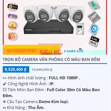
TRỌN BỘ CAMERA VĂN PHÒNG CÓ MÀU BAN ĐÊM
9,520,400 ₫
10,400,000 ₫
️👀 Hình ảnh chất lượng :
FULL HD 1080P .
🌠 Công Nghệ Hình Ảnh :
IP.
💥 Tầm Nhìn Ban Đêm :
Full Color 30m Có Màu Ban
Ðêm.
❄ Cấu Tạo Camera
Dome Kim loại.
️↭ Khả Năng :
Thu Âm.