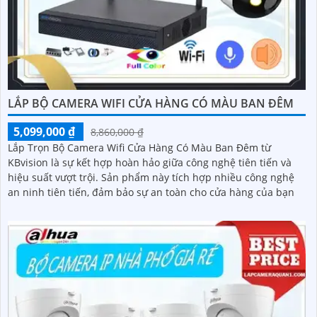
LẮP BỘ CAMERA WIFI CỬA HÀNG CÓ MÀU BAN ĐÊM
5,099,000 ₫
8,860,000 ₫
Lắp Trọn Bộ Camera Wifi Cửa Hàng Có Màu Ban Đêm từ
KBvision là sự kết hợp hoàn hảo giữa công nghệ tiên tiến và
hiệu suất vượt trội. Sản phẩm này tích hợp nhiều công nghệ
an ninh tiên tiến, đảm bảo sự an toàn cho cửa hàng của bạn