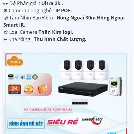
️👀 Độ Phân giải :
Ultra 2k .
⚙ Camera Công nghệ :
IP POE.
🌙 Tầm Nhìn Ban Đêm :
Hồng Ngoại 30m Hồng Ngoại
Smart IR.
🎨 Loại Camera
Thân Kim loại.
️↭ Khả Năng :
Thu hình Chất Lượng.