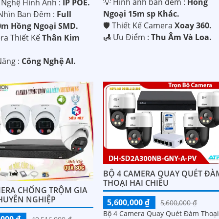
💡 Hình ảnh ban đêm :
Hồng
g Nghệ Hình Ảnh :
IP POE.
Ngoại 15m sp Khác.
Nhìn Ban Đêm :
Full
🛡 Thiết Kế Camera
Xoay 360.
0m Hồng Ngoại SMD.
️🛃 Ưu Điểm :
Thu Âm Và Loa.
ra Thiết Kế
Thân Kim
Năng :
Công Nghệ AI.
BỘ 4 CAMERA QUAY QUÉT ĐÀ
THOẠI HAI CHIỀU
ERA CHỐNG TRỘM GIA
HUYÊN NGHIỆP
5,600,000 ₫
5,600,000 ₫
Bộ 4 Camera Quay Quét Đàm Thoạ
,000 ₫