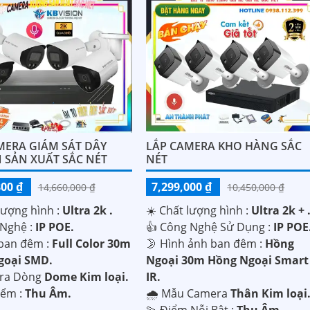
MERA GIÁM SÁT DÂY
LẮP CAMERA KHO HÀNG SẮC
 SẢN XUẤT SẮC NÉT
NÉT
800 ₫
7,299,000 ₫
14,660,000 ₫
10,450,000 ₫
lượng hình :
Ultra 2k .
☀️ Chất lượng hình :
Ultra 2k + 
 Nghệ :
IP POE.
👍 Công Nghệ Sử Dụng :
IP POE
ban đêm :
Full Color 30m
🌛 Hình ảnh ban đêm :
Hồng
goại SMD.
Ngoại 30m Hồng Ngoại Smart
ra Dòng
Dome Kim loại.
IR.
iểm :
Thu Âm.
🌧️ Mẫu Camera
Thân Kim loại