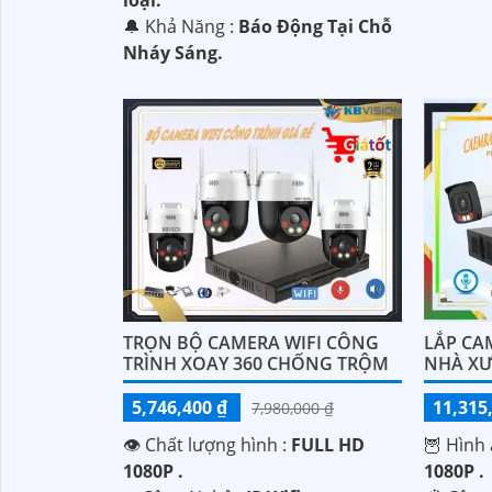
loại.
️🔔 Khả Năng :
Báo Động Tại Chỗ
Nháy Sáng.
TRỌN BỘ CAMERA WIFI CÔNG
LẮP CA
TRÌNH XOAY 360 CHỐNG TRỘM
NHÀ X
5,746,400 ₫
11,315
7,980,000 ₫
👁 Chất lượng hình :
FULL HD
🦉 Hình 
1080P .
1080P .