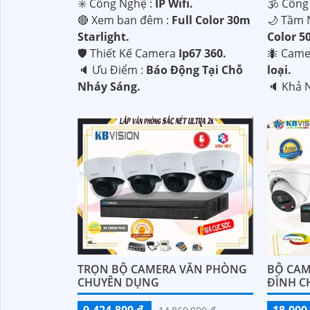
✳️ Công Nghệ :
IP Wifi.
🕉️ Côn
🔴 Xem ban đêm :
Full Color 30m
🌙 Tầm 
Starlight.
Color 5
🛡 Thiết Kế Camera
Ip67 360.
🐜 Came
️🔈 Ưu Điểm :
Báo Động Tại Chỗ
loại.
Nháy Sáng.
️🔈 Khả 
TRỌN BỘ CAMERA VĂN PHÒNG
BỘ CAM
CHUYÊN DỤNG
ĐÌNH C
9,424,800 ₫
18,000