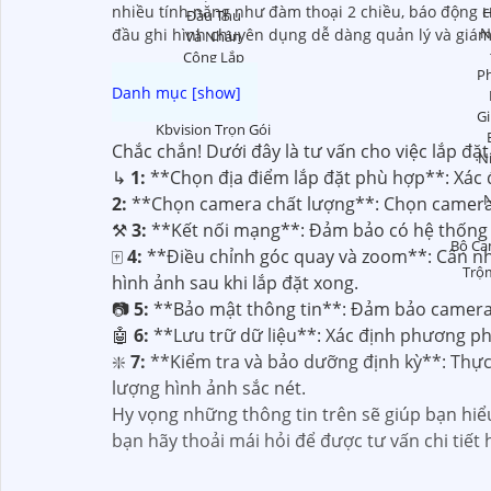
nhiều tính năng như đàm thoại 2 chiều, báo động c
đầu ghi hình chuyên dụng dễ dàng quản lý và giám 
Lắp Camera
Kbvision Trọn Gói
Chắc chắn! Dưới đây là tư vấn cho việc lắp đặ
↳
1:
**Chọn địa điểm lắp đặt phù hợp**: Xác đị
2:
**Chọn camera chất lượng**: Chọn camera IP
⚒
3:
**Kết nối mạng**: Đảm bảo có hệ thống m
Bộ Ca
🀄
4:
**Điều chỉnh góc quay và zoom**: Cân nh
Trộ
hình ảnh sau khi lắp đặt xong.
📷
5:
**Bảo mật thông tin**: Đảm bảo camera 
🤖️
6:
**Lưu trữ dữ liệu**: Xác định phương phá
❇️
7:
**Kiểm tra và bảo dưỡng định kỳ**: Thực
lượng hình ảnh sắc nét.
Hy vọng những thông tin trên sẽ giúp bạn hiểu
bạn hãy thoải mái hỏi để được tư vấn chi tiết