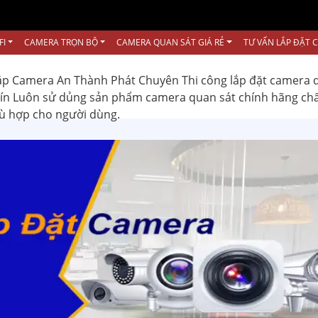
FI
CAMERA TRỌN BỘ
CAMERA QUAN SÁT GIÁ RẺ
TƯ VẤN LẮP ĐẶT 
ắp Camera An Thành Phát Chuyên Thi công lắp đặt camera 
 tín Luôn sử dủng sản phẩm camera quan sát chính hãng ch
hù hợp cho người dùng.