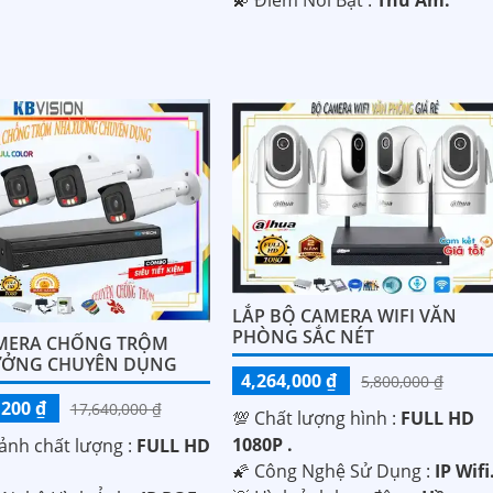
️💫 Điểm Nỗi Bật :
Thu Âm.
LẮP BỘ CAMERA WIFI VĂN
PHÒNG SẮC NÉT
MERA CHỐNG TRỘM
ƯỞNG CHUYÊN DỤNG
4,264,000 ₫
5,800,000 ₫
,200 ₫
17,640,000 ₫
💯 Chất lượng hình :
FULL HD
1080P .
ảnh chất lượng :
FULL HD
🌠 Công Nghệ Sử Dụng :
IP Wifi