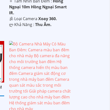
🔅 Tầm Nhìn Ban Đêm :
Hồng
Ngoại 10m Hồng Ngoại Smart
IR.
🕉️ Loại Camera
Xoay 360.
️ლ Khả Năng :
Thu Âm.
M
i