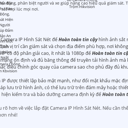
hủ động, phân biệt người và xe giúp nâng cao hiệu quả giám sát. T
Trộm Hikvision
sát mọi lúc mọi nơi.
t Camera IP Hình Sát Nét để
Hoàn toàn tin cậy
hình ảnh sắt 
nh vị trí cần giám sát và chọn địa điểm phù hợp, nơi không
 có độ phân giải cao, ít nhất là 1080p để
Hoàn toàn tin c
ạng ổn định và đủ băng thông để truyền tải hình ảnh mà k
mera Chống
ắc điều chỉnh góc quay của camera sao cho phủ đầy đủ khu
m Kbvision
IP được thiết lập bảo mật mạnh, như đổi mật khẩu mặc đị
p lưu trữ hình ảnh, có thể lưu trữ trên đám mây hoặc thiết 
 hiện kiểm tra và bảo dưỡng camera định kỳ để
Hoàn toàn t
 rõ hơn về việc lắp đặt Camera IP Hình Sát Nét. Nếu cần thê
 hơn nhé!