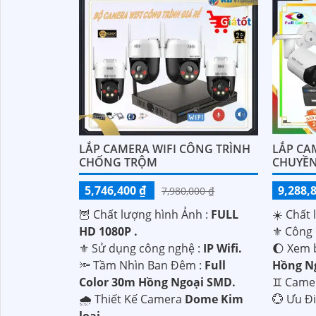
LẮP CAMERA WIFI CÔNG TRÌNH
LẮP CA
CHỐNG TRỘM
CHUYỀN
5,746,400 ₫
9,288,
7,980,000 ₫
🦉 Chất lượng hình Ảnh :
FULL
☀️ Chất 
HD 1080P .
⚜️ Công
⚜️ Sử dụng công nghệ :
IP Wifi.
🌔 Xem 
🔦 Tầm Nhìn Ban Đêm :
Full
Hồng N
Color 30m Hồng Ngoại SMD.
♊ Came
🌧️ Thiết Kế Camera
Dome Kim
️💮 Ưu Đ