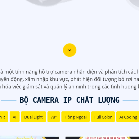
) là một tính năng hỗ trợ camera nhận diện và phân tích các
uyển động, xâm nhập khu vực, phát hiện đối tượng bỏ rơi ha
u hóa việc giám sát và quản lý an ninh trong các tình huống
BỘ CAMERA IP CHẤT LƯỢNG
DNR
AI
Dual Light
78°
Hồng Ngoại
Full Color
AI Coding