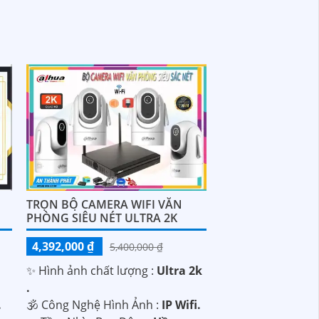
TRỌN BỘ CAMERA WIFI VĂN
PHÒNG SIÊU NÉT ULTRA 2K
4,392,000 ₫
5,400,000 ₫
✨ Hình ảnh chất lượng :
Ultra 2k
.
.
🕉️ Công Nghệ Hình Ảnh :
IP Wifi.