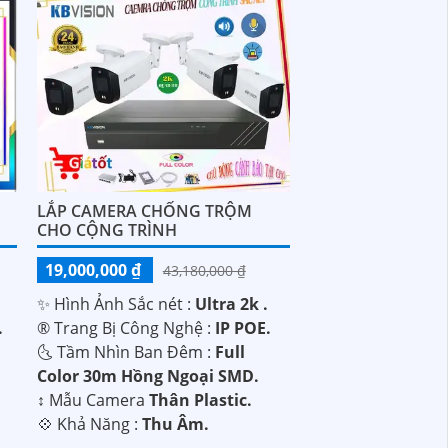
LẮP CAMERA CHỐNG TRỘM
CHO CỘNG TRÌNH
19,000,000 ₫
43,180,000 ₫
.
✨ Hình Ảnh Sắc nét :
Ultra 2k .
.
®️ Trang Bị Công Nghệ :
IP POE.
🌜 Tầm Nhìn Ban Đêm :
Full
Color 30m Hồng Ngoại SMD.
↕️ Mẫu Camera
Thân Plastic.
.
️💠 Khả Năng :
Thu Âm.