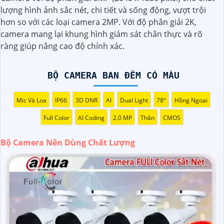
cao, ít nhất là 1080p hoặc cao hơn.
lượng hình ảnh sắc nét, chi tiết và sống động, vượt trội
◗
2:
Chọn camera có tính năng ghi hình ban đêm: Camera
hơn so với các loại camera 2MP. Với độ phân giải 2K,
nên có khả năng quan sát ban đêm thông qua hồng ngoại
camera mang lại khung hình giám sát chân thực và rõ
hoặc các công nghệ khác để màu sắc và chi tiết không bị
ràng giúp nâng cao độ chính xác.
mất dưới ánh sáng yếu.
️👩‍👩
3:
Chọn camera có khẩu độ lớn: Camera có khẩu độ
lớn giúp nâng cao khả năng quan sát trong môi trường
BỘ CAMERA BAN ĐÊM CÓ MÀU
ánh sáng yếu.
4:
Chọn camera có hệ thống chống rung: Hệ thống chống
Mic Và Loa
IP66
3D DNR
AI
Dual Light
78°
Hồng Ngoại
rung sẽ giúp giảm rung lắc và giữ cho hình ảnh được stabil
Full Color
AI Coding
2.0 MP
Thân
CMOS
trong quá trình quay.
🦉
5:
Chọn camera của các thương hiệu uy tín: Để
khẳng
Bộ Camera Nên Dùng Chất Lượng
định
chất lượng sản phẩm, bạn nên chọn camera của các
thương hiệu nổi tiếng và có uy tín trên thị trường.
còn nhiều yếu tố khác cũng ảnh hưởng đến chất lượng
hình ảnh như cảm biến hình ảnh, góc quan sát, khả năng
zoom, và các tính năng bổ sung khác. Trước khi mua bộ
camera, bạn nên tìm hiểu kỹ càng và tham khảo ý kiến từ
người đã sử dụng để chọn được sản phẩm phù hợp nhất