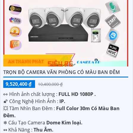
TRỌN BỘ CAMERA VĂN PHÒNG CÓ MÀU BAN ĐÊM
9,520,400 ₫
10,400,000 ₫
️👀 Hình ảnh chất lượng :
FULL HD 1080P .
🌠 Công Nghệ Hình Ảnh :
IP.
💥 Tầm Nhìn Ban Đêm :
Full Color 30m Có Màu Ban
Ðêm.
❄ Cấu Tạo Camera
Dome Kim loại.
️↭ Khả Năng :
Thu Âm.