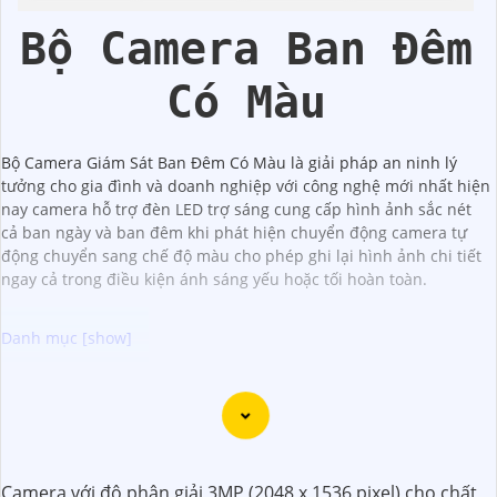
Bộ Camera Ban Đêm
Có Màu
Bộ Camera Giám Sát Ban Đêm Có Màu là giải pháp an ninh lý
tưởng cho gia đình và doanh nghiệp với công nghệ mới nhất hiện
nay camera hỗ trợ đèn LED trợ sáng cung cấp hình ảnh sắc nét
cả ban ngày và ban đêm khi phát hiện chuyển động camera tự
động chuyển sang chế độ màu cho phép ghi lại hình ảnh chi tiết
ngay cả trong điều kiện ánh sáng yếu hoặc tối hoàn toàn.
Dưới đây là một số lời khuyên để chọn bộ camera chất
lượng với hình ảnh sắc nét:
📱
1:
Chọn camera có độ phân giải cao: Để
khẳng định
hình ảnh rõ nét, bạn nên chọn camera có độ phân giải
Camera với độ phân giải 3MP (2048 x 1536 pixel) cho chất