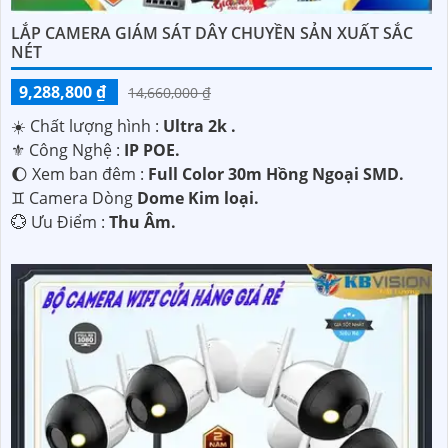
LẮP CAMERA GIÁM SÁT DÂY CHUYỀN SẢN XUẤT SẮC
NÉT
9,288,800 ₫
14,660,000 ₫
☀️ Chất lượng hình :
Ultra 2k .
⚜️ Công Nghệ :
IP POE.
🌔 Xem ban đêm :
Full Color 30m Hồng Ngoại SMD.
♊ Camera Dòng
Dome Kim loại.
️💮 Ưu Điểm :
Thu Âm.