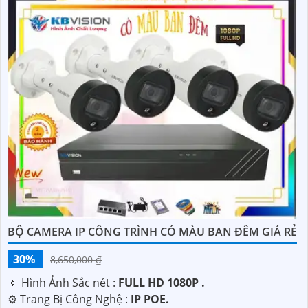
BỘ CAMERA IP CÔNG TRÌNH CÓ MÀU BAN ĐÊM GIÁ RẺ
30%
8,650,000 ₫
🔅 Hình Ảnh Sắc nét :
FULL HD 1080P .
⚙ Trang Bị Công Nghệ :
IP POE.