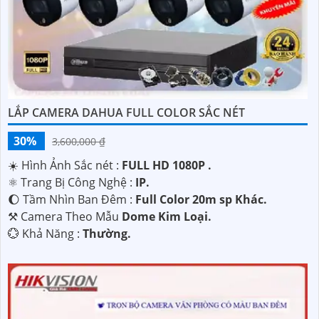
với nhu cầu của mình.
LẮP CAMERA DAHUA FULL COLOR SẮC NÉT
30%
3,600,000 ₫
☀️ Hình Ảnh Sắc nét :
FULL HD 1080P .
'
⚛️ Trang Bị Công Nghệ :
IP.
🌔 Tầm Nhìn Ban Đêm :
Full Color 20m sp Khác.
⚒ Camera Theo Mẫu
Dome Kim Loại.
️💮 Khả Năng :
Thường.