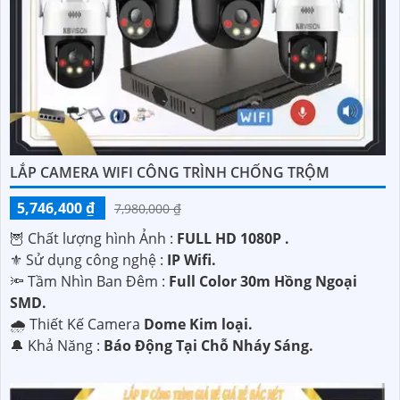
LẮP CAMERA WIFI CÔNG TRÌNH CHỐNG TRỘM
5,746,400 ₫
7,980,000 ₫
🦉 Chất lượng hình Ảnh :
FULL HD 1080P .
⚜️ Sử dụng công nghệ :
IP Wifi.
🔦 Tầm Nhìn Ban Đêm :
Full Color 30m Hồng Ngoại
SMD.
🌧️ Thiết Kế Camera
Dome Kim loại.
️🔔 Khả Năng :
Báo Động Tại Chỗ Nháy Sáng.