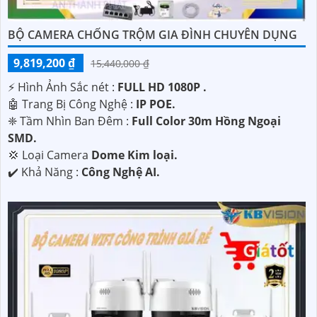
BỘ CAMERA CHỐNG TRỘM GIA ĐÌNH CHUYÊN DỤNG
9,819,200 ₫
15,440,000 ₫
️⚡ Hình Ảnh Sắc nét :
FULL HD 1080P .
🤖️ Trang Bị Công Nghệ :
IP POE.
❈ Tầm Nhìn Ban Đêm :
Full Color 30m Hồng Ngoại
SMD.
💢 Loại Camera
Dome Kim loại.
️✔️ Khả Năng :
Công Nghệ AI.