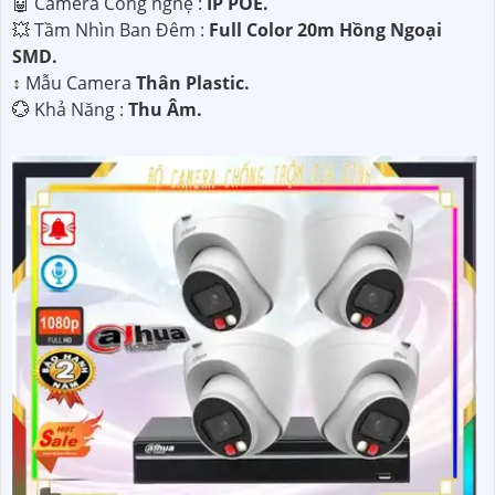
🤖️ Camera Công nghệ :
IP POE.
💥 Tầm Nhìn Ban Đêm :
Full Color 20m Hồng Ngoại
SMD.
↕️ Mẫu Camera
Thân Plastic.
️💮 Khả Năng :
Thu Âm.