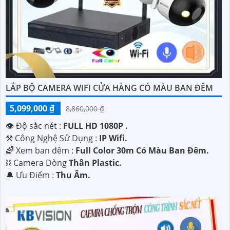
LẮP BỘ CAMERA WIFI CỬA HÀNG CÓ MÀU BAN ĐÊM
5,099,000 ₫
8,860,000 ₫
👁 Độ sắc nét :
FULL HD 1080P .
⚒ Công Nghệ Sử Dụng :
IP Wifi.
🌈 Xem ban đêm :
Full Color 30m Có Màu Ban Ðêm.
⛓ Camera Dòng
Thân Plastic.
️🔔 Ưu Điểm :
Thu Âm.