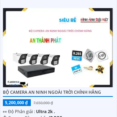
BỘ CAMERA AN NINH NGOÀI TRỜI CHÍNH HÃNG
5,200,000 ₫
7,650,000 ₫
️👀 Độ Phân giải :
Ultra 2k .