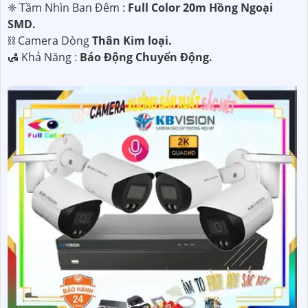
❈ Tầm Nhìn Ban Đêm :
Full Color 20m Hồng Ngoại
SMD.
⛓ Camera Dòng
Thân Kim loại.
️🛃 Khả Năng :
Báo Động Chuyển Động.