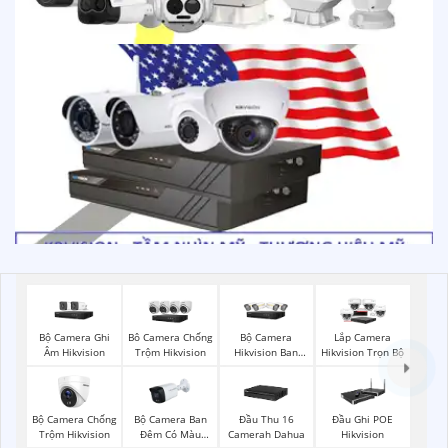
Bộ Camera Ghi
Bộ Camera
Bô Camera Chống
Lắp Camera
Âm Hikvision
Hikvision Ban
Trộm Hikvision
Hikvision Trọn Bộ
Đêm Có Màu
Bộ Camera Chống
Bộ Camera Ban
Đầu Thu 16
Đầu Ghi POE
Trộm Hikvision
Đêm Có Màu
Camerah Dahua
Hikvision