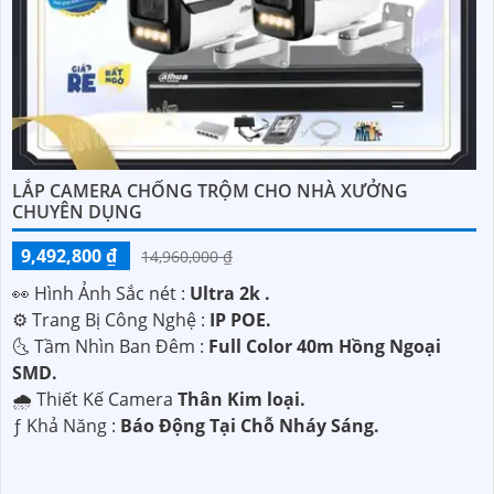
LẮP CAMERA CHỐNG TRỘM CHO NHÀ XƯỞNG
CHUYÊN DỤNG
9,492,800 ₫
14,960,000 ₫
️👀 Hình Ảnh Sắc nét :
Ultra 2k .
⚙ Trang Bị Công Nghệ :
IP POE.
🌜 Tầm Nhìn Ban Đêm :
Full Color 40m Hồng Ngoại
SMD.
🌧️ Thiết Kế Camera
Thân Kim loại.
️ƒ Khả Năng :
Báo Động Tại Chỗ Nháy Sáng.