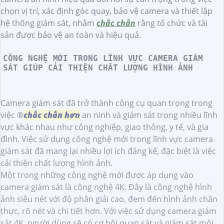
chọn vị trí, xác định góc quay, bảo vệ camera và thiết lập
hệ thống giám sát, nhằm
chắc chắn
rằng tổ chức và tài
sản được bảo vệ an toàn và hiệu quả.
CÔNG NGHỆ MỚI TRONG LĨNH VỰC CAMERA GIÁM
SÁT GIÚP CẢI THIỆN CHẤT LƯỢNG HÌNH ẢNH
Camera giám sát đã trở thành công cụ quan trọng trong
việc ®️
chắc chắn hơn
an ninh và giám sát trong nhiều lĩnh
vực khác nhau như công nghiệp, giao thông, y tế, và gia
đình. Việc sử dụng công nghệ mới trong lĩnh vực camera
giám sát đã mang lại nhiều lợi ích đáng kể, đặc biệt là việc
cải thiện chất lượng hình ảnh.
Một trong những công nghệ mới được áp dụng vào
camera giám sát là công nghệ 4K. Đây là công nghệ hình
ảnh siêu nét với độ phân giải cao, đem đến hình ảnh chân
thực, rõ nét và chi tiết hơn. Với việc sử dụng camera giám
sát 4K, người dùng sẽ có cơ hội quan sát và giám sát môi