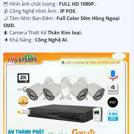
🦉 Hình ảnh chất lượng :
FULL HD 1080P .
🕉️ Công Nghệ Hình Ảnh :
IP POE.
🌙 Tầm Nhìn Ban Đêm :
Full Color 50m Hồng Ngoại
SMD.
🐜 Camera Thiết Kế
Thân Kim loại.
️🔈 Khả Năng :
Công Nghệ AI.