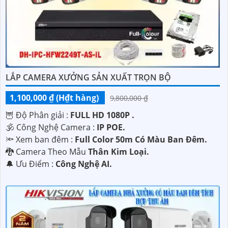
với nhu cầu của mình.
LẮP CAMERA XƯỞNG SẢN XUẤT TRỌN BỘ
1,100,000 ₫ (H₫t hàng)
9,800,000 ₫
🦉 Độ Phân giải :
FULL HD 1080P .
🕉️ Công Nghệ Camera :
IP POE.
'
🔦 Xem ban đêm :
Full Color 50m Có Màu Ban Đêm.
🐉️ Camera Theo Mẫu
Thân Kim Loại.
️🔔 Ưu Điểm :
Công Nghệ AI.