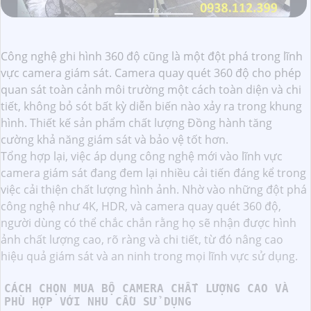
Công nghệ ghi hình 360 độ cũng là một đột phá trong lĩnh
vực camera giám sát. Camera quay quét 360 độ cho phép
quan sát toàn cảnh môi trường một cách toàn diện và chi
tiết, không bỏ sót bất kỳ diễn biến nào xảy ra trong khung
hình. Thiết kế sản phẩm chất lượng Đồng hành tăng
cường khả năng giám sát và bảo vệ tốt hơn.
Tổng hợp lại, việc áp dụng công nghệ mới vào lĩnh vực
camera giám sát đang đem lại nhiều cải tiến đáng kể trong
việc cải thiện chất lượng hình ảnh. Nhờ vào những đột phá
công nghệ như 4K, HDR, và camera quay quét 360 độ,
người dùng có thể chắc chắn rằng họ sẽ nhận được hình
ảnh chất lượng cao, rõ ràng và chi tiết, từ đó nâng cao
hiệu quả giám sát và an ninh trong mọi lĩnh vực sử dụng.
CÁCH CHỌN MUA BỘ CAMERA CHẤT LƯỢNG CAO VÀ
PHÙ HỢP VỚI NHU CẦU SỬ DỤNG