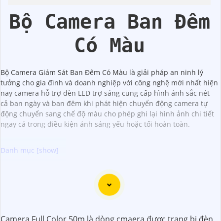
Kbvision
Bộ Camera Ban Đêm
Có Màu
Bộ Camera Giám Sát Ban Đêm Có Màu là giải pháp an ninh lý
tưởng cho gia đình và doanh nghiệp với công nghệ mới nhất hiện
nay camera hỗ trợ đèn LED trợ sáng cung cấp hình ảnh sắc nét
cả ban ngày và ban đêm khi phát hiện chuyển động camera tự
động chuyển sang chế độ màu cho phép ghi lại hình ảnh chi tiết
ngay cả trong điều kiện ánh sáng yếu hoặc tối hoàn toàn.
Dưới đây là một số lời khuyên để chọn bộ camera chất
lượng với hình ảnh sắc nét:
📱
1:
Chọn camera có độ phân giải cao: Để
khẳng định
hình ảnh rõ nét, bạn nên chọn camera có độ phân giải
Camera Full Color 50m là dòng cmaera được trang bị đèn