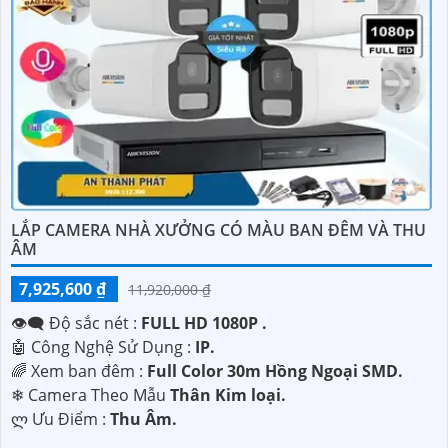
LẮP CAMERA NHÀ XƯỞNG CÓ MÀU BAN ĐÊM VÀ THU
ÂM
7,925,600 ₫
11,920,000 ₫
👁️‍🗨 Độ sắc nét :
FULL HD 1080P .
🤖️ Công Nghệ Sử Dụng :
IP.
🌈 Xem ban đêm :
Full Color 30m Hồng Ngoại SMD.
❄ Camera Theo Mẫu
Thân Kim loại.
️ლ Ưu Điểm :
Thu Âm.