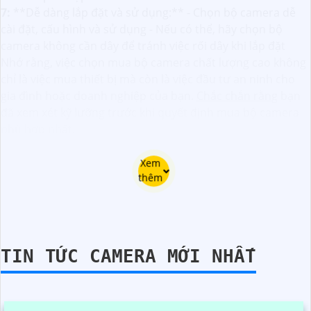
7:
**Dễ dàng lắp đặt và sử dụng:** - Chọn bộ camera dễ
cài đặt, cấu hình và sử dụng - Nếu có thể, hãy chọn bộ
camera không cần dây để tránh việc rối dây khi lắp đặt
Nhớ rằng, việc chọn mua bộ camera chất lượng cao không
chỉ là việc mua thiết bị mà còn là việc đầu tư an ninh cho
gia đình hoặc doanh nghiệp của bạn.
Chắc chắn rằng
bạn
đã xem xét kỹ lưỡng trước khi quyết định mua bộ camera
phù hợp nhất.
Xem
thêm
TIN TỨC CAMERA MỚI NHẤT