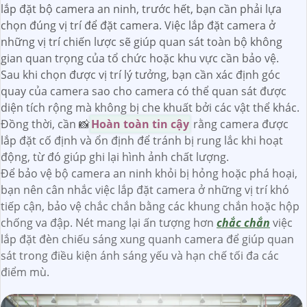
lắp đặt bộ camera an ninh, trước hết, bạn cần phải lựa
chọn đúng vị trí để đặt camera. Việc lắp đặt camera ở
những vị trí chiến lược sẽ giúp quan sát toàn bộ không
gian quan trọng của tổ chức hoặc khu vực cần bảo vệ.
Sau khi chọn được vị trí lý tưởng, bạn cần xác định góc
quay của camera sao cho camera có thể quan sát được
diện tích rộng mà không bị che khuất bởi các vật thể khác.
Đồng thời, cần 📸
Hoàn toàn tin cậy
rằng camera được
lắp đặt cố định và ổn định để tránh bị rung lắc khi hoạt
động, từ đó giúp ghi lại hình ảnh chất lượng.
Để bảo vệ bộ camera an ninh khỏi bị hỏng hoặc phá hoại,
bạn nên cân nhắc việc lắp đặt camera ở những vị trí khó
tiếp cận, bảo vệ chắc chắn bằng các khung chắn hoặc hộp
chống va đập. Nét mang lại ấn tượng hơn
chắc chắn
việc
lắp đặt đèn chiếu sáng xung quanh camera để giúp quan
sát trong điều kiện ánh sáng yếu và hạn chế tối đa các
điểm mù.