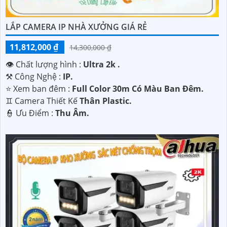
LẮP CAMERA IP NHÀ XƯỞNG GIÁ RẺ
11,812,000 ₫
14,300,000 ₫
👁 Chất lượng hình :
Ultra 2k .
⚒ Công Nghệ :
IP.
⭐ Xem ban đêm :
Full Color 30m Có Màu Ban Ðêm.
♊ Camera Thiết Kế
Thân Plastic.
️👮 Ưu Điểm :
Thu Âm.