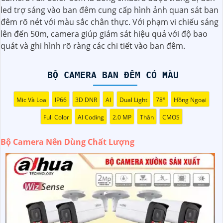
cao, ít nhất là 1080p hoặc cao hơn.
led trợ sáng vào ban đêm cung cấp hình ảnh quan sát ban
◗
2:
Chọn camera có tính năng ghi hình ban đêm: Camera
đêm rõ nét với màu sắc chân thực. Với phạm vi chiếu sáng
nên có khả năng quan sát ban đêm thông qua hồng ngoại
lên đến 50m, camera giúp giám sát hiệu quả với độ bao
hoặc các công nghệ khác để màu sắc và chi tiết không bị
quát và ghi hình rõ ràng các chi tiết vào ban đêm.
mất dưới ánh sáng yếu.
️👩‍👩
3:
Chọn camera có khẩu độ lớn: Camera có khẩu độ
lớn giúp nâng cao khả năng quan sát trong môi trường
BỘ CAMERA BAN ĐÊM CÓ MÀU
ánh sáng yếu.
4:
Chọn camera có hệ thống chống rung: Hệ thống chống
Mic Và Loa
IP66
3D DNR
AI
Dual Light
78°
Hồng Ngoại
rung sẽ giúp giảm rung lắc và giữ cho hình ảnh được stabil
Full Color
AI Coding
2.0 MP
Thân
CMOS
trong quá trình quay.
🦉
5:
Chọn camera của các thương hiệu uy tín: Để
khẳng
Bộ Camera Nên Dùng Chất Lượng
định
chất lượng sản phẩm, bạn nên chọn camera của các
thương hiệu nổi tiếng và có uy tín trên thị trường.
còn nhiều yếu tố khác cũng ảnh hưởng đến chất lượng
hình ảnh như cảm biến hình ảnh, góc quan sát, khả năng
zoom, và các tính năng bổ sung khác. Trước khi mua bộ
camera, bạn nên tìm hiểu kỹ càng và tham khảo ý kiến từ
người đã sử dụng để chọn được sản phẩm phù hợp nhất