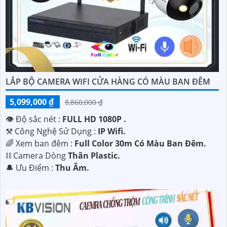
LẮP BỘ CAMERA WIFI CỬA HÀNG CÓ MÀU BAN ĐÊM
5,099,000 ₫
8,860,000 ₫
👁 Độ sắc nét :
FULL HD 1080P .
⚒ Công Nghệ Sử Dụng :
IP Wifi.
🌈 Xem ban đêm :
Full Color 30m Có Màu Ban Ðêm.
⛓ Camera Dòng
Thân Plastic.
️🔔 Ưu Điểm :
Thu Âm.