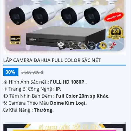
với nhu cầu của mình.
LẮP CAMERA DAHUA FULL COLOR SẮC NÉT
30%
3,600,000 ₫
'
☀️ Hình Ảnh Sắc nét :
FULL HD 1080P .
⚛️ Trang Bị Công Nghệ :
IP.
🌔 Tầm Nhìn Ban Đêm :
Full Color 20m sp Khác.
⚒ Camera Theo Mẫu
Dome Kim Loại.
️💮 Khả Năng :
Thường.