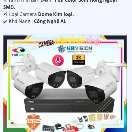
❈ Tầm Nhìn Ban Đêm :
Full Color 30m Hồng Ngoại
SMD.
💢 Loại Camera
Dome Kim loại.
️✔️ Khả Năng :
Công Nghệ AI.