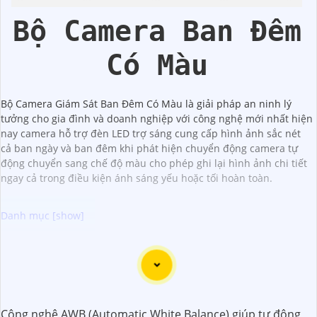
Bộ Camera Ban Đêm
Có Màu
Bộ Camera Giám Sát Ban Đêm Có Màu là giải pháp an ninh lý
tưởng cho gia đình và doanh nghiệp với công nghệ mới nhất hiện
nay camera hỗ trợ đèn LED trợ sáng cung cấp hình ảnh sắc nét
cả ban ngày và ban đêm khi phát hiện chuyển động camera tự
động chuyển sang chế độ màu cho phép ghi lại hình ảnh chi tiết
ngay cả trong điều kiện ánh sáng yếu hoặc tối hoàn toàn.
Dưới đây là một số lời khuyên để chọn bộ camera chất
lượng với hình ảnh sắc nét:
📱
1:
Chọn camera có độ phân giải cao: Để
khẳng định
hình ảnh rõ nét, bạn nên chọn camera có độ phân giải
Công nghệ AWB (Automatic White Balance) giúp tự động