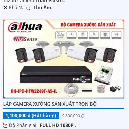
↕️ Mẫu Camera
Thân Plastic.
️💠 Khả Năng :
Thu Âm.
LẮP CAMERA XƯỞNG SẢN XUẤT TRỌN BỘ
1,100,000 ₫ (H₫t hàng)
9,800,000 ₫
🦉 Độ Phân giải :
FULL HD 1080P .