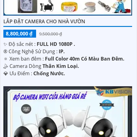
LẮP ĐẶT CAMERA CHO NHÀ VƯỜN
8,800,000 ₫
9,500,000 ₫
✨ Độ sắc nét :
FULL HD 1080P .
®️ Công Nghệ Sử Dụng :
IP.
🔅 Xem ban đêm :
Full Color 40m Có Màu Ban Đêm.
🤹 Camera Dòng
Thân Kim Loại.
️💎 Ưu Điểm :
Chống Nước.