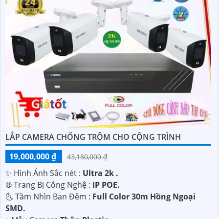
LẮP CAMERA CHỐNG TRỘM CHO CỘNG TRÌNH
19,000,000 ₫
43,180,000 ₫
✨ Hình Ảnh Sắc nét :
Ultra 2k .
®️ Trang Bị Công Nghệ :
IP POE.
🌜 Tầm Nhìn Ban Đêm :
Full Color 30m Hồng Ngoại
SMD.