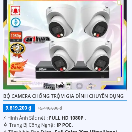
BỘ CAMERA CHỐNG TRỘM GIA ĐÌNH CHUYÊN DỤNG
9,819,200 ₫
15,440,000 ₫
️⚡ Hình Ảnh Sắc nét :
FULL HD 1080P .
🤖️ Trang Bị Công Nghệ :
IP POE.