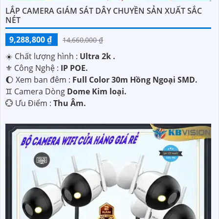
LẮP CAMERA GIÁM SÁT DÂY CHUYỀN SẢN XUẤT SẮC
NÉT
9,288,800 ₫
14,660,000 ₫
☀️ Chất lượng hình :
Ultra 2k .
⚜️ Công Nghệ :
IP POE.
🌔 Xem ban đêm :
Full Color 30m Hồng Ngoại SMD.
♊ Camera Dòng
Dome Kim loại.
️💮 Ưu Điểm :
Thu Âm.