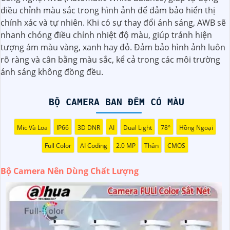
cao, ít nhất là 1080p hoặc cao hơn.
điều chỉnh màu sắc trong hình ảnh để đảm bảo hiển thị
◗
2:
Chọn camera có tính năng ghi hình ban đêm: Camera
chính xác và tự nhiên. Khi có sự thay đổi ánh sáng, AWB sẽ
nên có khả năng quan sát ban đêm thông qua hồng ngoại
nhanh chóng điều chỉnh nhiệt độ màu, giúp tránh hiện
hoặc các công nghệ khác để màu sắc và chi tiết không bị
tượng ám màu vàng, xanh hay đỏ. Đảm bảo hình ảnh luôn
mất dưới ánh sáng yếu.
rõ ràng và cân bằng màu sắc, kể cả trong các môi trường
️👩‍👩
3:
Chọn camera có khẩu độ lớn: Camera có khẩu độ
ánh sáng không đồng đều.
lớn giúp nâng cao khả năng quan sát trong môi trường
ánh sáng yếu.
4:
Chọn camera có hệ thống chống rung: Hệ thống chống
BỘ CAMERA BAN ĐÊM CÓ MÀU
rung sẽ giúp giảm rung lắc và giữ cho hình ảnh được stabil
trong quá trình quay.
Mic Và Loa
IP66
3D DNR
AI
Dual Light
78°
Hồng Ngoại
🦉
5:
Chọn camera của các thương hiệu uy tín: Để
khẳng
Full Color
AI Coding
2.0 MP
Thân
CMOS
định
chất lượng sản phẩm, bạn nên chọn camera của các
thương hiệu nổi tiếng và có uy tín trên thị trường.
Bộ Camera Nên Dùng Chất Lượng
còn nhiều yếu tố khác cũng ảnh hưởng đến chất lượng
hình ảnh như cảm biến hình ảnh, góc quan sát, khả năng
zoom, và các tính năng bổ sung khác. Trước khi mua bộ
camera, bạn nên tìm hiểu kỹ càng và tham khảo ý kiến từ
người đã sử dụng để chọn được sản phẩm phù hợp nhất