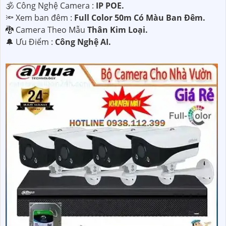
🕉️ Công Nghệ Camera :
IP POE.
🔦 Xem ban đêm :
Full Color 50m Có Màu Ban Đêm.
🐉️ Camera Theo Mẫu
Thân Kim Loại.
️🔔 Ưu Điểm :
Công Nghệ AI.