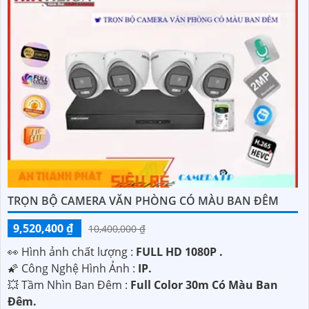
TRỌN BỘ CAMERA VĂN PHÒNG CÓ MÀU BAN ĐÊM
9,520,400 ₫
10,400,000 ₫
️👀 Hình ảnh chất lượng :
FULL HD 1080P .
🌠 Công Nghệ Hình Ảnh :
IP.
💥 Tầm Nhìn Ban Đêm :
Full Color 30m Có Màu Ban
Ðêm.