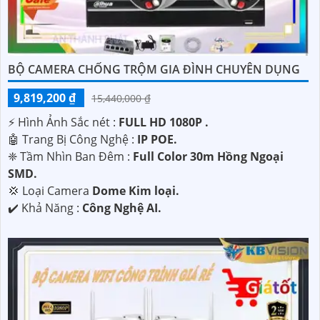
BỘ CAMERA CHỐNG TRỘM GIA ĐÌNH CHUYÊN DỤNG
9,819,200 ₫
15,440,000 ₫
️⚡ Hình Ảnh Sắc nét :
FULL HD 1080P .
🤖️ Trang Bị Công Nghệ :
IP POE.
❈ Tầm Nhìn Ban Đêm :
Full Color 30m Hồng Ngoại
SMD.
💢 Loại Camera
Dome Kim loại.
️✔️ Khả Năng :
Công Nghệ AI.