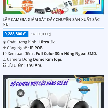
LẮP CAMERA GIÁM SÁT DÂY CHUYỀN SẢN XUẤT SẮC
NÉT
9,288,800 ₫
14,660,000 ₫
☀️ Chất lượng hình :
Ultra 2k .
⚜️ Công Nghệ :
IP POE.
🌔 Xem ban đêm :
Full Color 30m Hồng Ngoại SMD.
♊ Camera Dòng
Dome Kim loại.
️💮 Ưu Điểm :
Thu Âm.