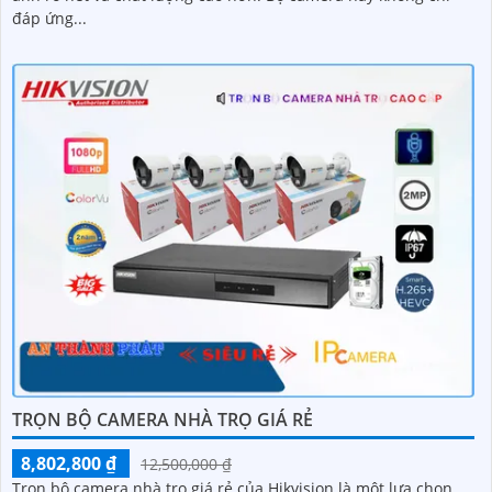
đáp ứng...
TRỌN BỘ CAMERA NHÀ TRỌ GIÁ RẺ
8,802,800 ₫
12,500,000 ₫
Trọn bộ camera nhà trọ giá rẻ của Hikvision là một lựa chọn