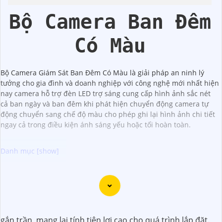
Bộ Camera Ban Đêm
Có Màu
Bộ Camera Giám Sát Ban Đêm Có Màu là giải pháp an ninh lý
tưởng cho gia đình và doanh nghiệp với công nghệ mới nhất hiện
nay camera hỗ trợ đèn LED trợ sáng cung cấp hình ảnh sắc nét
cả ban ngày và ban đêm khi phát hiện chuyển động camera tự
động chuyển sang chế độ màu cho phép ghi lại hình ảnh chi tiết
ngay cả trong điều kiện ánh sáng yếu hoặc tối hoàn toàn.
Dưới đây là một số lời khuyên để chọn bộ camera chất
lượng với hình ảnh sắc nét:
📱
1:
Chọn camera có độ phân giải cao: Để
khẳng định
hình ảnh rõ nét, bạn nên chọn camera có độ phân giải
gắn trần, mang lại tính tiện lợi cao cho quá trình lắp đặt.