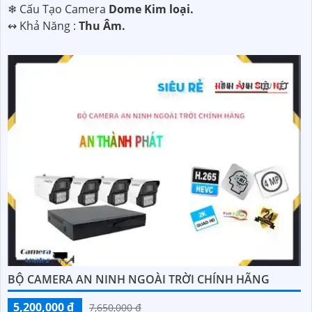
❄ Cấu Tạo Camera
Dome Kim loại.
️↭ Khả Năng :
Thu Âm.
BỘ CAMERA AN NINH NGOÀI TRỜI CHÍNH HÃNG
5,200,000 ₫
7,650,000 ₫