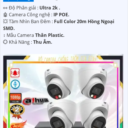
️👀 Độ Phân giải :
Ultra 2k .
🤖️ Camera Công nghệ :
IP POE.
💥 Tầm Nhìn Ban Đêm :
Full Color 20m Hồng Ngoại
SMD.
↕️ Mẫu Camera
Thân Plastic.
️💮 Khả Năng :
Thu Âm.