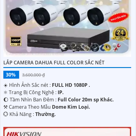
với nhu cầu của mình.
LẮP CAMERA DAHUA FULL COLOR SẮC NÉT
30%
3,600,000 ₫
'
☀️ Hình Ảnh Sắc nét :
FULL HD 1080P .
⚛️ Trang Bị Công Nghệ :
IP.
🌔 Tầm Nhìn Ban Đêm :
Full Color 20m sp Khác.
⚒ Camera Theo Mẫu
Dome Kim Loại.
️💮 Khả Năng :
Thường.