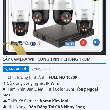
LẮP CAMERA WIFI CÔNG TRÌNH CHỐNG TRỘM
5,746,400 ₫
7,980,000 ₫
🦉 Chất lượng hình Ảnh :
FULL HD 1080P .
⚜️ Sử dụng công nghệ :
IP Wifi.
🔦 Tầm Nhìn Ban Đêm :
Full Color 30m Hồng Ngoại
SMD.
🌧️ Thiết Kế Camera
Dome Kim loại.
️🔔 Khả Năng :
Báo Động Tại Chỗ Nháy Sáng.