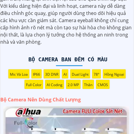
cao, ít nhất là 1080p hoặc cao hơn.
Với kiểu dáng hiện đại và linh hoạt, camera này dễ dàng
◗
2:
Chọn camera có tính năng ghi hình ban đêm: Camera
điều chỉnh góc quay, giúp người dùng theo dõi hiệu quả
nên có khả năng quan sát ban đêm thông qua hồng ngoại
các khu vực cần giám sát. Camera eyeball không chỉ cung
hoặc các công nghệ khác để màu sắc và chi tiết không bị
cấp hình ảnh rõ nét mà còn tạo sự hài hòa cho không gian
mất dưới ánh sáng yếu.
nội thất, là lựa chọn lý tưởng cho hệ thống an ninh trong
️👩‍👩
3:
Chọn camera có khẩu độ lớn: Camera có khẩu độ
nhà và văn phòng.
lớn giúp nâng cao khả năng quan sát trong môi trường
ánh sáng yếu.
4:
Chọn camera có hệ thống chống rung: Hệ thống chống
BỘ CAMERA BAN ĐÊM CÓ MÀU
rung sẽ giúp giảm rung lắc và giữ cho hình ảnh được stabil
trong quá trình quay.
Mic Và Loa
IP66
3D DNR
AI
Dual Light
78°
Hồng Ngoại
🦉
5:
Chọn camera của các thương hiệu uy tín: Để
khẳng
Full Color
AI Coding
2.0 MP
Thân
CMOS
định
chất lượng sản phẩm, bạn nên chọn camera của các
thương hiệu nổi tiếng và có uy tín trên thị trường.
Bộ Camera Nên Dùng Chất Lượng
còn nhiều yếu tố khác cũng ảnh hưởng đến chất lượng
hình ảnh như cảm biến hình ảnh, góc quan sát, khả năng
zoom, và các tính năng bổ sung khác. Trước khi mua bộ
camera, bạn nên tìm hiểu kỹ càng và tham khảo ý kiến từ
người đã sử dụng để chọn được sản phẩm phù hợp nhất