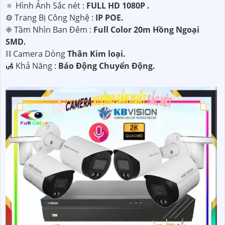
🔅 Hình Ảnh Sắc nét :
FULL HD 1080P .
⚙ Trang Bị Công Nghệ :
IP POE.
❈ Tầm Nhìn Ban Đêm :
Full Color 20m Hồng Ngoại
SMD.
⛓ Camera Dòng
Thân Kim loại.
️🛃 Khả Năng :
Báo Động Chuyển Động.