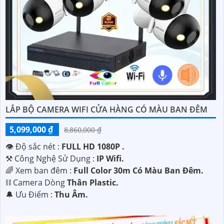
LẮP BỘ CAMERA WIFI CỬA HÀNG CÓ MÀU BAN ĐÊM
5,099,000 ₫
8,860,000 ₫
👁 Độ sắc nét :
FULL HD 1080P .
⚒ Công Nghệ Sử Dụng :
IP Wifi.
🌈 Xem ban đêm :
Full Color 30m Có Màu Ban Ðêm.
⛓ Camera Dòng
Thân Plastic.
️🔔 Ưu Điểm :
Thu Âm.