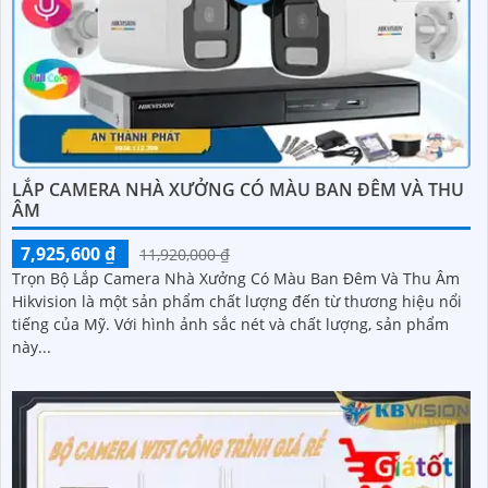
LẮP CAMERA NHÀ XƯỞNG CÓ MÀU BAN ĐÊM VÀ THU
ÂM
7,925,600 ₫
11,920,000 ₫
Trọn Bộ Lắp Camera Nhà Xưởng Có Màu Ban Đêm Và Thu Âm
Hikvision là một sản phẩm chất lượng đến từ thương hiệu nổi
tiếng của Mỹ. Với hình ảnh sắc nét và chất lượng, sản phẩm
này...