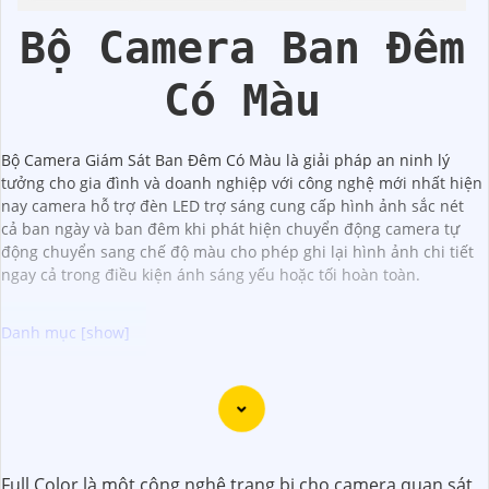
Bộ Camera Ban Đêm
Có Màu
Bộ Camera Giám Sát Ban Đêm Có Màu là giải pháp an ninh lý
tưởng cho gia đình và doanh nghiệp với công nghệ mới nhất hiện
nay camera hỗ trợ đèn LED trợ sáng cung cấp hình ảnh sắc nét
cả ban ngày và ban đêm khi phát hiện chuyển động camera tự
động chuyển sang chế độ màu cho phép ghi lại hình ảnh chi tiết
ngay cả trong điều kiện ánh sáng yếu hoặc tối hoàn toàn.
Dưới đây là một số lời khuyên để chọn bộ camera chất
lượng với hình ảnh sắc nét:
📱
1:
Chọn camera có độ phân giải cao: Để
khẳng định
hình ảnh rõ nét, bạn nên chọn camera có độ phân giải
Full Color là một công nghệ trang bị cho camera quan sát