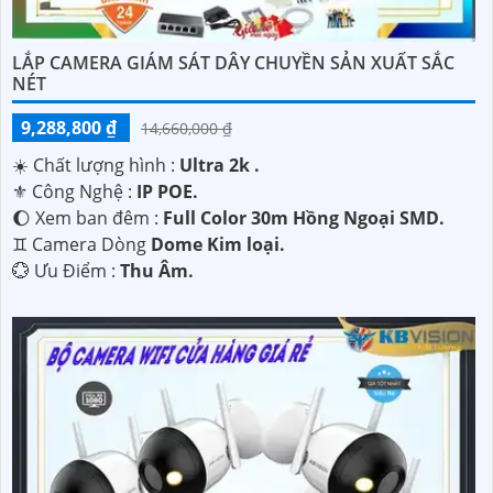
LẮP CAMERA GIÁM SÁT DÂY CHUYỀN SẢN XUẤT SẮC
NÉT
9,288,800 ₫
14,660,000 ₫
☀️ Chất lượng hình :
Ultra 2k .
⚜️ Công Nghệ :
IP POE.
🌔 Xem ban đêm :
Full Color 30m Hồng Ngoại SMD.
♊ Camera Dòng
Dome Kim loại.
️💮 Ưu Điểm :
Thu Âm.