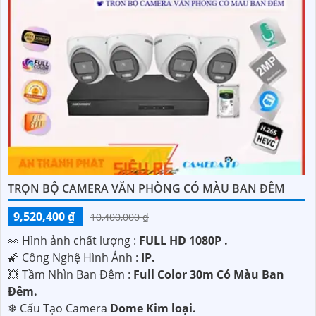
TRỌN BỘ CAMERA VĂN PHÒNG CÓ MÀU BAN ĐÊM
9,520,400 ₫
10,400,000 ₫
️👀 Hình ảnh chất lượng :
FULL HD 1080P .
🌠 Công Nghệ Hình Ảnh :
IP.
💥 Tầm Nhìn Ban Đêm :
Full Color 30m Có Màu Ban
Ðêm.
❄ Cấu Tạo Camera
Dome Kim loại.