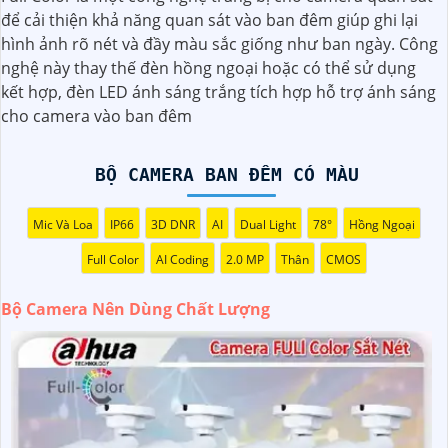
cao, ít nhất là 1080p hoặc cao hơn.
để cải thiện khả năng quan sát vào ban đêm giúp ghi lại
◗
2:
Chọn camera có tính năng ghi hình ban đêm: Camera
hình ảnh rõ nét và đầy màu sắc giống như ban ngày. Công
nên có khả năng quan sát ban đêm thông qua hồng ngoại
nghệ này thay thế đèn hồng ngoại hoặc có thể sử dụng
hoặc các công nghệ khác để màu sắc và chi tiết không bị
kết hợp, đèn LED ánh sáng trắng tích hợp hỗ trợ ánh sáng
mất dưới ánh sáng yếu.
cho camera vào ban đêm
️👩‍👩
3:
Chọn camera có khẩu độ lớn: Camera có khẩu độ
lớn giúp nâng cao khả năng quan sát trong môi trường
ánh sáng yếu.
BỘ CAMERA BAN ĐÊM CÓ MÀU
4:
Chọn camera có hệ thống chống rung: Hệ thống chống
rung sẽ giúp giảm rung lắc và giữ cho hình ảnh được stabil
Mic Và Loa
IP66
3D DNR
AI
Dual Light
78°
Hồng Ngoại
trong quá trình quay.
Full Color
AI Coding
2.0 MP
Thân
CMOS
🦉
5:
Chọn camera của các thương hiệu uy tín: Để
khẳng
định
chất lượng sản phẩm, bạn nên chọn camera của các
Bộ Camera Nên Dùng Chất Lượng
thương hiệu nổi tiếng và có uy tín trên thị trường.
còn nhiều yếu tố khác cũng ảnh hưởng đến chất lượng
hình ảnh như cảm biến hình ảnh, góc quan sát, khả năng
zoom, và các tính năng bổ sung khác. Trước khi mua bộ
camera, bạn nên tìm hiểu kỹ càng và tham khảo ý kiến từ
người đã sử dụng để chọn được sản phẩm phù hợp nhất