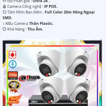
️👀 Độ Phân giải :
Ultra 2k .
🤖️ Camera Công nghệ :
IP POE.
💥 Tầm Nhìn Ban Đêm :
Full Color 20m Hồng Ngoại
SMD.
↕️ Mẫu Camera
Thân Plastic.
️💮 Khả Năng :
Thu Âm.