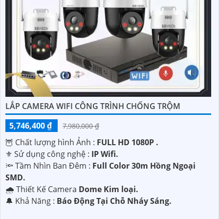
LẮP CAMERA WIFI CÔNG TRÌNH CHỐNG TRỘM
5,746,400 ₫
7,980,000 ₫
🦉 Chất lượng hình Ảnh :
FULL HD 1080P .
⚜️ Sử dụng công nghệ :
IP Wifi.
🔦 Tầm Nhìn Ban Đêm :
Full Color 30m Hồng Ngoại
SMD.
🌧️ Thiết Kế Camera
Dome Kim loại.
️🔔 Khả Năng :
Báo Động Tại Chỗ Nháy Sáng.