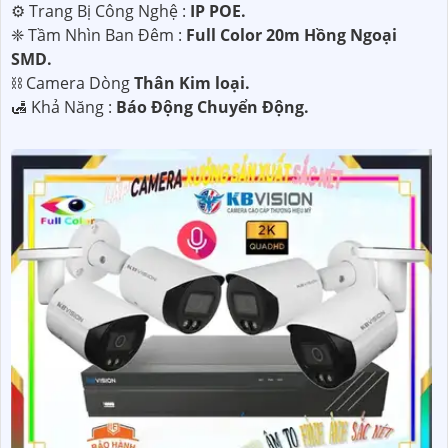
⚙ Trang Bị Công Nghệ :
IP POE.
❈ Tầm Nhìn Ban Đêm :
Full Color 20m Hồng Ngoại
SMD.
⛓ Camera Dòng
Thân Kim loại.
️🛃 Khả Năng :
Báo Động Chuyển Động.