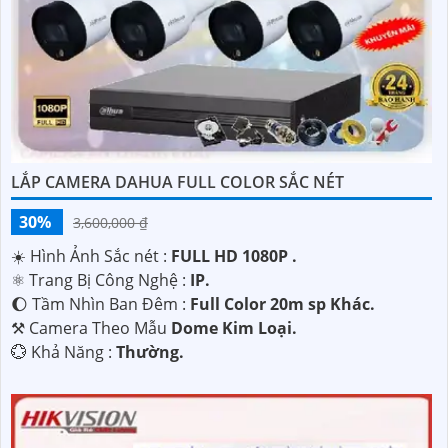
với nhu cầu của mình.
LẮP CAMERA DAHUA FULL COLOR SẮC NÉT
30%
3,600,000 ₫
'
☀️ Hình Ảnh Sắc nét :
FULL HD 1080P .
⚛️ Trang Bị Công Nghệ :
IP.
🌔 Tầm Nhìn Ban Đêm :
Full Color 20m sp Khác.
⚒ Camera Theo Mẫu
Dome Kim Loại.
️💮 Khả Năng :
Thường.