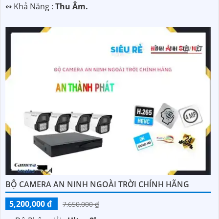
️↭ Khả Năng :
Thu Âm.
BỘ CAMERA AN NINH NGOÀI TRỜI CHÍNH HÃNG
5,200,000 ₫
7,650,000 ₫