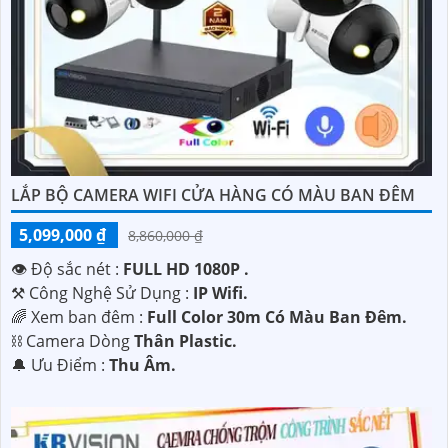
LẮP BỘ CAMERA WIFI CỬA HÀNG CÓ MÀU BAN ĐÊM
5,099,000 ₫
8,860,000 ₫
👁 Độ sắc nét :
FULL HD 1080P .
⚒ Công Nghệ Sử Dụng :
IP Wifi.
🌈 Xem ban đêm :
Full Color 30m Có Màu Ban Ðêm.
⛓ Camera Dòng
Thân Plastic.
️🔔 Ưu Điểm :
Thu Âm.