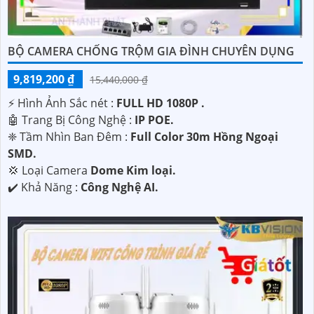
BỘ CAMERA CHỐNG TRỘM GIA ĐÌNH CHUYÊN DỤNG
9,819,200 ₫
15,440,000 ₫
️⚡ Hình Ảnh Sắc nét :
FULL HD 1080P .
🤖️ Trang Bị Công Nghệ :
IP POE.
❈ Tầm Nhìn Ban Đêm :
Full Color 30m Hồng Ngoại
SMD.
💢 Loại Camera
Dome Kim loại.
️✔️ Khả Năng :
Công Nghệ AI.