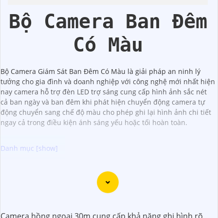
Trộm
Bộ Camera Ban Đêm
Có Màu
Bộ Camera Giám Sát Ban Đêm Có Màu là giải pháp an ninh lý
tưởng cho gia đình và doanh nghiệp với công nghệ mới nhất hiện
nay camera hỗ trợ đèn LED trợ sáng cung cấp hình ảnh sắc nét
cả ban ngày và ban đêm khi phát hiện chuyển động camera tự
động chuyển sang chế độ màu cho phép ghi lại hình ảnh chi tiết
ngay cả trong điều kiện ánh sáng yếu hoặc tối hoàn toàn.
Dưới đây là một số lời khuyên để chọn bộ camera chất
lượng với hình ảnh sắc nét:
📱
1:
Chọn camera có độ phân giải cao: Để
khẳng định
hình ảnh rõ nét, bạn nên chọn camera có độ phân giải
Camera hồng ngoại 30m cung cấp khả năng ghi hình rõ