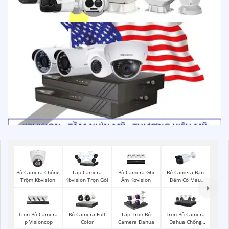
Bộ Camera Chống
Bộ Camera Ghi
Bộ Camera Ban
Lắp Camera
Trộm Kbvision
Âm Kbvision
Đêm Có Màu
Kbvision Trọn Gói
Kbvision
Trọn Bộ Camera
Bộ Camera Full
Trọn Bộ Camera
Lắp Trọn Bộ
Ip Visioncop
Color
Dahua Chống
Camera Dahua