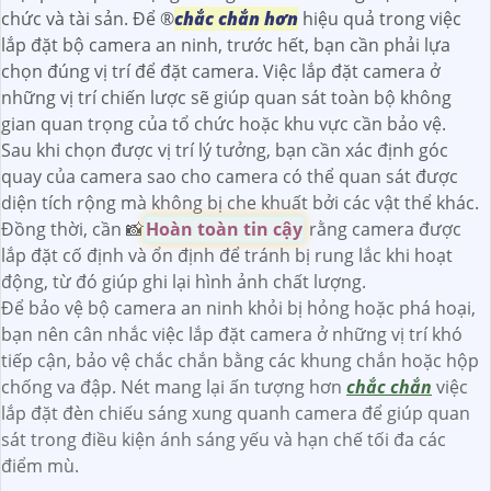
chức và tài sản. Để ®️
chắc chắn hơn
hiệu quả trong việc
lắp đặt bộ camera an ninh, trước hết, bạn cần phải lựa
chọn đúng vị trí để đặt camera. Việc lắp đặt camera ở
những vị trí chiến lược sẽ giúp quan sát toàn bộ không
gian quan trọng của tổ chức hoặc khu vực cần bảo vệ.
Sau khi chọn được vị trí lý tưởng, bạn cần xác định góc
quay của camera sao cho camera có thể quan sát được
diện tích rộng mà không bị che khuất bởi các vật thể khác.
Đồng thời, cần 📸
Hoàn toàn tin cậy
rằng camera được
lắp đặt cố định và ổn định để tránh bị rung lắc khi hoạt
động, từ đó giúp ghi lại hình ảnh chất lượng.
Để bảo vệ bộ camera an ninh khỏi bị hỏng hoặc phá hoại,
bạn nên cân nhắc việc lắp đặt camera ở những vị trí khó
tiếp cận, bảo vệ chắc chắn bằng các khung chắn hoặc hộp
chống va đập. Nét mang lại ấn tượng hơn
chắc chắn
việc
lắp đặt đèn chiếu sáng xung quanh camera để giúp quan
sát trong điều kiện ánh sáng yếu và hạn chế tối đa các
điểm mù.