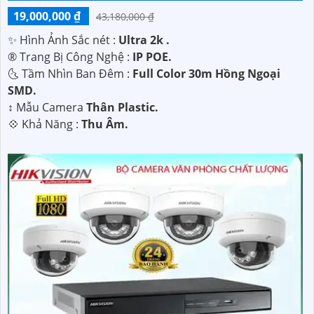
19,000,000 ₫
43,180,000 ₫
✨ Hình Ảnh Sắc nét :
Ultra 2k .
®️ Trang Bị Công Nghệ :
IP POE.
🌜 Tầm Nhìn Ban Đêm :
Full Color 30m Hồng Ngoại
SMD.
↕️ Mẫu Camera
Thân Plastic.
️💠 Khả Năng :
Thu Âm.