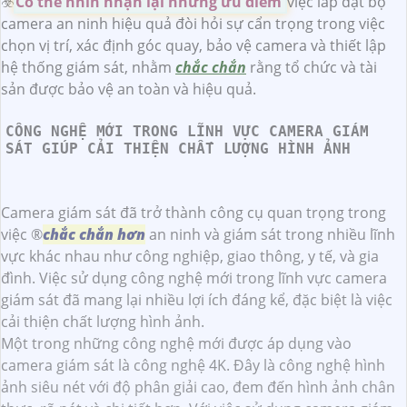
☣️
Có thể nhìn nhận lại những ưu điểm
việc lắp đặt bộ
camera an ninh hiệu quả đòi hỏi sự cẩn trọng trong việc
chọn vị trí, xác định góc quay, bảo vệ camera và thiết lập
hệ thống giám sát, nhằm
chắc chắn
rằng tổ chức và tài
sản được bảo vệ an toàn và hiệu quả.
CÔNG NGHỆ MỚI TRONG LĨNH VỰC CAMERA GIÁM
SÁT GIÚP CẢI THIỆN CHẤT LƯỢNG HÌNH ẢNH
Camera giám sát đã trở thành công cụ quan trọng trong
việc ®️
chắc chắn hơn
an ninh và giám sát trong nhiều lĩnh
vực khác nhau như công nghiệp, giao thông, y tế, và gia
đình. Việc sử dụng công nghệ mới trong lĩnh vực camera
giám sát đã mang lại nhiều lợi ích đáng kể, đặc biệt là việc
cải thiện chất lượng hình ảnh.
Một trong những công nghệ mới được áp dụng vào
camera giám sát là công nghệ 4K. Đây là công nghệ hình
ảnh siêu nét với độ phân giải cao, đem đến hình ảnh chân