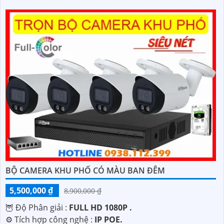
BỘ CAMERA KHU PHỐ CÓ MÀU BAN ĐÊM
5,500,000 ₫
8,900,000 ₫
🦉 Độ Phân giải :
FULL HD 1080P .
⚙ Tích hợp công nghệ :
IP POE.