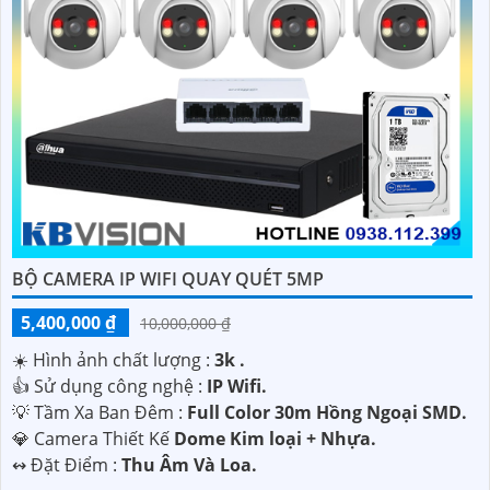
BỘ CAMERA IP WIFI QUAY QUÉT 5MP
5,400,000 ₫
10,000,000 ₫
☀️ Hình ảnh chất lượng :
3k .
👍 Sử dụng công nghệ :
IP Wifi.
💡 Tầm Xa Ban Đêm :
Full Color 30m Hồng Ngoại SMD.
💎 Camera Thiết Kế
Dome Kim loại + Nhựa.
️↭ Đặt Điểm :
Thu Âm Và Loa.