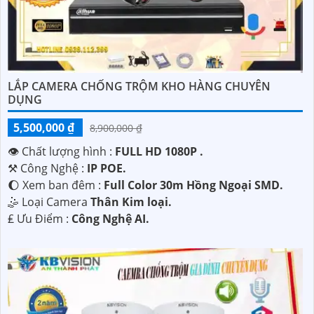
LẮP CAMERA CHỐNG TRỘM KHO HÀNG CHUYÊN
DỤNG
5,500,000 ₫
8,900,000 ₫
👁 Chất lượng hình :
FULL HD 1080P .
⚒ Công Nghệ :
IP POE.
🌔 Xem ban đêm :
Full Color 30m Hồng Ngoại SMD.
🤹 Loại Camera
Thân Kim loại.
️₤ Ưu Điểm :
Công Nghệ AI.