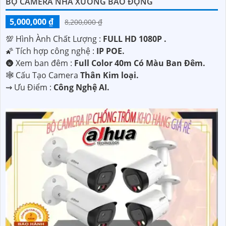
BỘ CAMERA NHÀ XƯỞNG BÁO ĐỘNG
5,000,000 ₫
8,200,000 ₫
💯 Hình Ành Chất Lượng :
FULL HD 1080P .
🌠 Tích hợp công nghệ :
IP POE.
🌚 Xem ban đêm :
Full Color 40m Có Màu Ban Ðêm.
🕸️ Cấu Tạo Camera
Thân Kim loại.
️⇝ Ưu Điểm :
Công Nghệ AI.