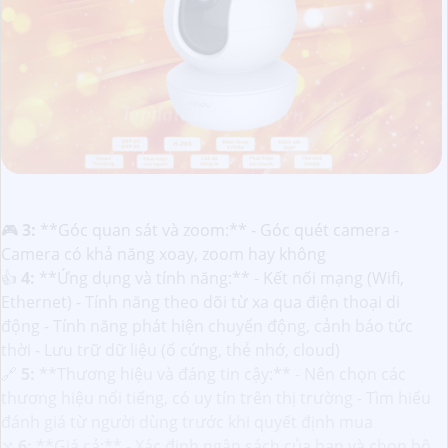
🎮
3:
**Góc quan sát và zoom:** - Góc quét camera -
Camera có khả năng xoay, zoom hay không
👍
4:
**Ứng dụng và tính năng:** - Kết nối mạng (Wifi,
Ethernet) - Tính năng theo dõi từ xa qua điện thoại di
động - Tính năng phát hiện chuyển động, cảnh báo tức
thời - Lưu trữ dữ liệu (ổ cứng, thẻ nhớ, cloud)
🔗
5:
**Thương hiệu và đáng tin cậy:** - Nên chọn các
thương hiệu nổi tiếng, có uy tín trên thị trường - Tìm hiểu
đánh giá từ người dùng trước khi quyết định mua
⤭
6:
**Giá cả:** - Xác định ngân sách của bạn và chọn bộ