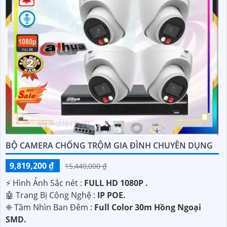
với nhu cầu của mình.
'
BỘ CAMERA CHỐNG TRỘM GIA ĐÌNH CHUYÊN DỤNG
9,819,200 ₫
15,440,000 ₫
️⚡ Hình Ảnh Sắc nét :
FULL HD 1080P .
🤖️ Trang Bị Công Nghệ :
IP POE.
❈ Tầm Nhìn Ban Đêm :
Full Color 30m Hồng Ngoại
SMD.