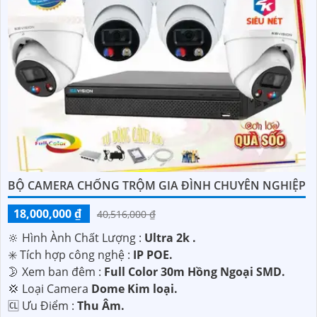
BỘ CAMERA CHỐNG TRỘM GIA ĐÌNH CHUYÊN NGHIỆP
18,000,000 ₫
40,516,000 ₫
🔆 Hình Ành Chất Lượng :
Ultra 2k .
✳️ Tích hợp công nghệ :
IP POE.
🌛 Xem ban đêm :
Full Color 30m Hồng Ngoại SMD.
💢 Loại Camera
Dome Kim loại.
️🆑 Ưu Điểm :
Thu Âm.