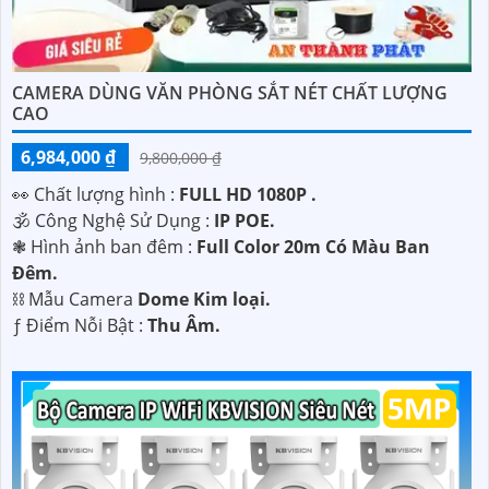
CAMERA DÙNG VĂN PHÒNG SẮT NÉT CHẤT LƯỢNG
CAO
6,984,000 ₫
9,800,000 ₫
️👀 Chất lượng hình :
FULL HD 1080P .
🕉️ Công Nghệ Sử Dụng :
IP POE.
❃ Hình ảnh ban đêm :
Full Color 20m Có Màu Ban
Ðêm.
⛓ Mẫu Camera
Dome Kim loại.
️ƒ Điểm Nỗi Bật :
Thu Âm.