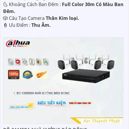
🌜 Khoảng Cách Ban Đêm :
Full Color 30m Có Màu Ban
Ðêm.
🎲 Cấu Tạo Camera
Thân Kim loại.
️👮 Ưu Điểm :
Thu Âm.