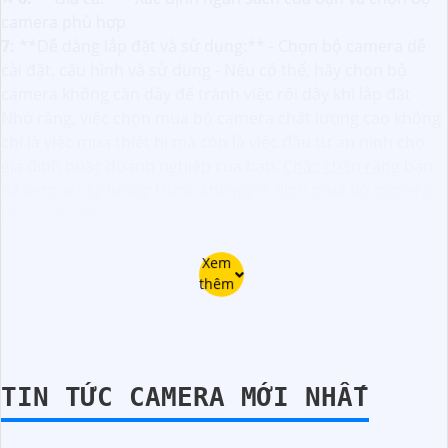
camera phù hợp
7:
**Dễ dàng lắp đặt và sử dụng:** - Chọn bộ camera dễ
cài đặt, cấu hình và sử dụng - Nếu có thể, hãy chọn bộ
camera không cần dây để tránh việc rối dây khi lắp đặt
Nhớ rằng, việc chọn mua bộ camera chất lượng cao không
chỉ là việc mua thiết bị mà còn là việc đầu tư an ninh cho
gia đình hoặc doanh nghiệp của bạn.
Chắc chắn rằng
bạn
đã xem xét kỹ lưỡng trước khi quyết định mua bộ camera
phù hợp nhất.
Xem
thêm
TIN TỨC CAMERA MỚI NHẤT