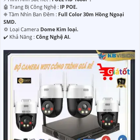
🤖️ Trang Bị Công Nghệ :
IP POE.
❈ Tầm Nhìn Ban Đêm :
Full Color 30m Hồng Ngoại
SMD.
💢 Loại Camera
Dome Kim loại.
️✔️ Khả Năng :
Công Nghệ AI.