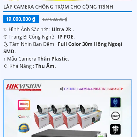
LẮP CAMERA CHỐNG TRỘM CHO CỘNG TRÌNH
19,000,000 ₫
43,180,000 ₫
✨ Hình Ảnh Sắc nét :
Ultra 2k .
®️ Trang Bị Công Nghệ :
IP POE.
🌜 Tầm Nhìn Ban Đêm :
Full Color 30m Hồng Ngoại
SMD.
↕️ Mẫu Camera
Thân Plastic.
️💠 Khả Năng :
Thu Âm.