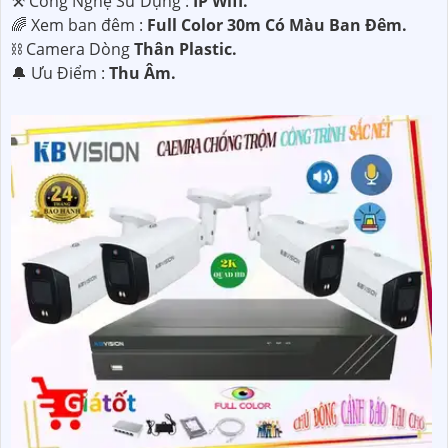
⚒ Công Nghệ Sử Dụng :
IP Wifi.
🌈 Xem ban đêm :
Full Color 30m Có Màu Ban Ðêm.
⛓ Camera Dòng
Thân Plastic.
️🔔 Ưu Điểm :
Thu Âm.