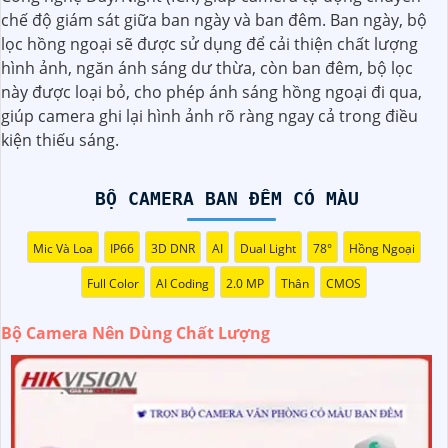
cao, ít nhất là 1080p hoặc cao hơn.
chế độ giám sát giữa ban ngày và ban đêm. Ban ngày, bộ
◗
2:
Chọn camera có tính năng ghi hình ban đêm: Camera
lọc hồng ngoại sẽ được sử dụng để cải thiện chất lượng
nên có khả năng quan sát ban đêm thông qua hồng ngoại
hình ảnh, ngăn ánh sáng dư thừa, còn ban đêm, bộ lọc
hoặc các công nghệ khác để màu sắc và chi tiết không bị
này được loại bỏ, cho phép ánh sáng hồng ngoại đi qua,
mất dưới ánh sáng yếu.
giúp camera ghi lại hình ảnh rõ ràng ngay cả trong điều
️👩‍👩
3:
Chọn camera có khẩu độ lớn: Camera có khẩu độ
kiện thiếu sáng.
lớn giúp nâng cao khả năng quan sát trong môi trường
ánh sáng yếu.
4:
Chọn camera có hệ thống chống rung: Hệ thống chống
BỘ CAMERA BAN ĐÊM CÓ MÀU
rung sẽ giúp giảm rung lắc và giữ cho hình ảnh được stabil
trong quá trình quay.
Mic Và Loa
IP66
3D DNR
AI
Dual Light
78°
Hồng Ngoại
🦉
5:
Chọn camera của các thương hiệu uy tín: Để
khẳng
Full Color
AI Coding
2.0 MP
Thân
CMOS
định
chất lượng sản phẩm, bạn nên chọn camera của các
thương hiệu nổi tiếng và có uy tín trên thị trường.
Bộ Camera Nên Dùng Chất Lượng
còn nhiều yếu tố khác cũng ảnh hưởng đến chất lượng
hình ảnh như cảm biến hình ảnh, góc quan sát, khả năng
zoom, và các tính năng bổ sung khác. Trước khi mua bộ
camera, bạn nên tìm hiểu kỹ càng và tham khảo ý kiến từ
người đã sử dụng để chọn được sản phẩm phù hợp nhất