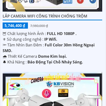
LẮP CAMERA WIFI CÔNG TRÌNH CHỐNG TRỘM
5,746,400 ₫
7,980,000 ₫
🦉 Chất lượng hình Ảnh :
FULL HD 1080P .
⚜️ Sử dụng công nghệ :
IP Wifi.
🔦 Tầm Nhìn Ban Đêm :
Full Color 30m Hồng Ngoại
SMD.
🌧️ Thiết Kế Camera
Dome Kim loại.
️🔔 Khả Năng :
Báo Động Tại Chỗ Nháy Sáng.