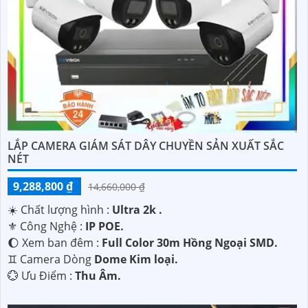
LẮP CAMERA GIÁM SÁT DÂY CHUYỀN SẢN XUẤT SẮC
NÉT
9,288,800 ₫
14,660,000 ₫
☀️ Chất lượng hình :
Ultra 2k .
⚜️ Công Nghệ :
IP POE.
🌔 Xem ban đêm :
Full Color 30m Hồng Ngoại SMD.
♊ Camera Dòng
Dome Kim loại.
️💮 Ưu Điểm :
Thu Âm.