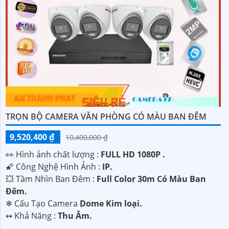
với nhu cầu của mình.
TRỌN BỘ CAMERA VĂN PHÒNG CÓ MÀU BAN ĐÊM
'
9,520,400 ₫
10,400,000 ₫
️👀 Hình ảnh chất lượng :
FULL HD 1080P .
🌠 Công Nghệ Hình Ảnh :
IP.
💥 Tầm Nhìn Ban Đêm :
Full Color 30m Có Màu Ban
Ðêm.
❄ Cấu Tạo Camera
Dome Kim loại.
️↭ Khả Năng :
Thu Âm.