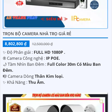
TRỌN BỘ CAMERA NHÀ TRỌ GIÁ RẺ
8,802,800 ₫
12,500,000 ₫
✨ Độ Phân giải :
FULL HD 1080P .
®️ Camera Công nghệ :
IP POE.
🌙 Tầm Nhìn Ban Đêm :
Full Color 30m Có Màu Ban
Ðêm.
🎼️ Camera Dòng
Thân Kim loại.
️✨ Khả Năng :
Thu Âm.