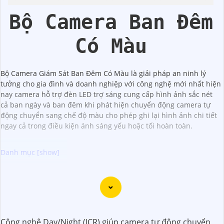
Color
Bộ Camera Ban Đêm
Có Màu
Bộ Camera Giám Sát Ban Đêm Có Màu là giải pháp an ninh lý
tưởng cho gia đình và doanh nghiệp với công nghệ mới nhất hiện
nay camera hỗ trợ đèn LED trợ sáng cung cấp hình ảnh sắc nét
cả ban ngày và ban đêm khi phát hiện chuyển động camera tự
động chuyển sang chế độ màu cho phép ghi lại hình ảnh chi tiết
ngay cả trong điều kiện ánh sáng yếu hoặc tối hoàn toàn.
Dưới đây là một số lời khuyên để chọn bộ camera chất
lượng với hình ảnh sắc nét:
📱
1:
Chọn camera có độ phân giải cao: Để
khẳng định
hình ảnh rõ nét, bạn nên chọn camera có độ phân giải
Công nghệ Day/Night (ICR) giúp camera tự động chuyển