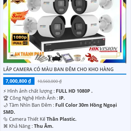
LẮP CAMERA CÓ MÀU BAN ĐÊM CHO KHO HÀNG
7,000,800 ₫
10,560,000 ₫
️⚡ Hình ảnh chất lượng :
FULL HD 1080P .
🏆 Công Nghệ Hình Ảnh :
IP.
🌙 Tầm Nhìn Ban Đêm :
Full Color 30m Hồng Ngoại
SMD.
🔩 Camera Thiết Kế
Thân Plastic.
️⌘ Khả Năng :
Thu Âm.