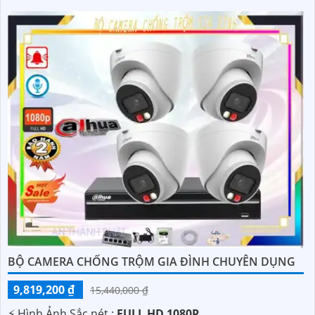
BỘ CAMERA CHỐNG TRỘM GIA ĐÌNH CHUYÊN DỤNG
9,819,200 ₫
15,440,000 ₫
️⚡ Hình Ảnh Sắc nét :
FULL HD 1080P .