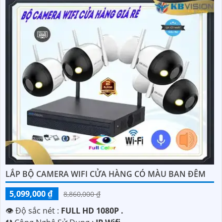
LẮP BỘ CAMERA WIFI CỬA HÀNG CÓ MÀU BAN ĐÊM
5,099,000 ₫
8,860,000 ₫
👁 Độ sắc nét :
FULL HD 1080P .