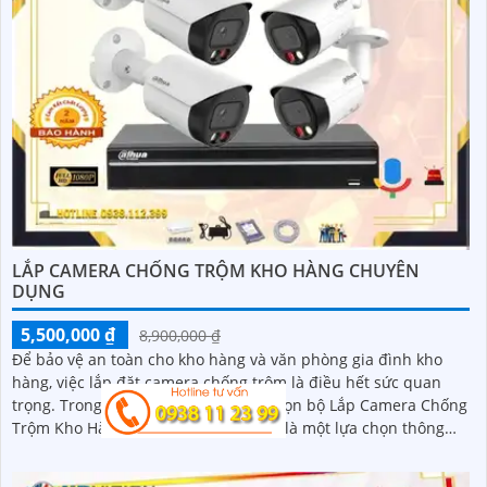
LẮP CAMERA CHỐNG TRỘM KHO HÀNG CHUYÊN
DỤNG
5,500,000 ₫
8,900,000 ₫
Để bảo vệ an toàn cho kho hàng và văn phòng gia đình kho
hàng, việc lắp đặt camera chống trộm là điều hết sức quan
trọng. Trong đó, sản phẩm Thiết kế trọn bộ Lắp Camera Chống
Trộm Kho Hàng Chuyên Dụng Dahua là một lựa chọn thông
minh