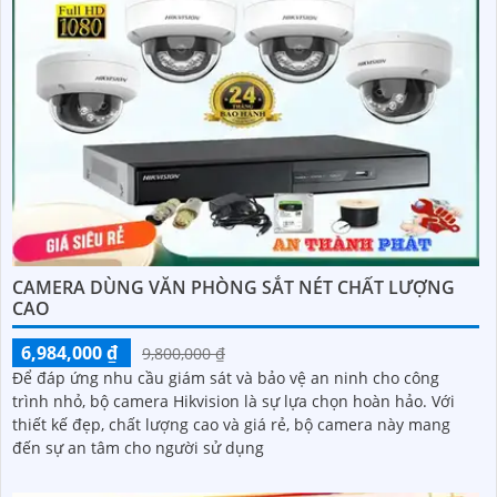
CAMERA DÙNG VĂN PHÒNG SẮT NÉT CHẤT LƯỢNG
CAO
6,984,000 ₫
9,800,000 ₫
Để đáp ứng nhu cầu giám sát và bảo vệ an ninh cho công
trình nhỏ, bộ camera Hikvision là sự lựa chọn hoàn hảo. Với
thiết kế đẹp, chất lượng cao và giá rẻ, bộ camera này mang
đến sự an tâm cho người sử dụng