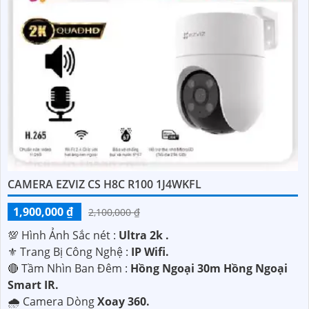
CAMERA EZVIZ CS H8C R100 1J4WKFL
1,900,000 ₫
2,100,000 ₫
💯 Hình Ảnh Sắc nét :
Ultra 2k .
⚜️ Trang Bị Công Nghệ :
IP Wifi.
🔴 Tầm Nhìn Ban Đêm :
Hồng Ngoại 30m Hồng Ngoại
Smart IR.
🌧️ Camera Dòng
Xoay 360.