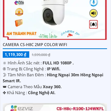
CAMERA CS-H8C 2MP COLOR WIFI
1,119,300 ₫
1,599,000 ₫
🔆 Hình Ảnh Sắc nét :
FULL HD 1080P .
®️ Trang Bị Công Nghệ :
IP Wifi.
🌛 Tầm Nhìn Ban Đêm :
Hồng Ngoại 30m Hồng Ngoại
Smart IR.
👑 Camera Theo Mẫu
Xoay 360.
️✤ Khả Năng :
Công Nghệ AI.