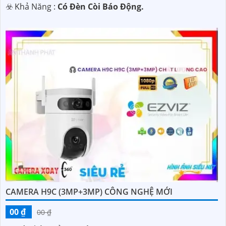
️☣️ Khả Năng :
Có Đèn Còi Báo Động.
CAMERA H9C (3MP+3MP) CÔNG NGHỆ MỚI
00 ₫
00 ₫