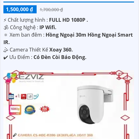
1,500,000 ₫
1,700,000 ₫
️⚡ Chất lượng hình :
FULL HD 1080P .
🕉️ Công Nghệ :
IP Wifi.
🔅 Xem ban đêm :
Hồng Ngoại 30m Hồng Ngoại Smart
IR.
🤹 Camera Thiết Kế
Xoay 360.
️✔️ Ưu Điểm :
Có Đèn Còi Báo Động.