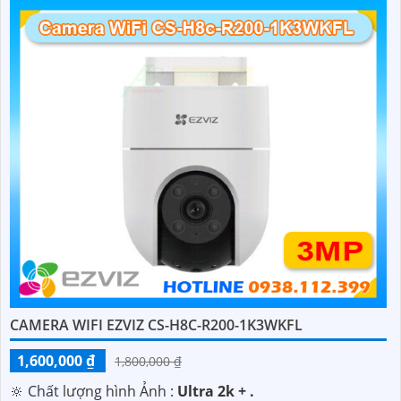
CAMERA WIFI EZVIZ CS-H8C-R200-1K3WKFL
1,600,000 ₫
1,800,000 ₫
🔆 Chất lượng hình Ảnh :
Ultra 2k + .