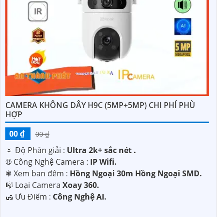
CAMERA KHÔNG DÂY H9C (5MP+5MP) CHI PHÍ PHÙ
HỢP
00 ₫
00 ₫
🔅 Độ Phân giải :
Ultra 2k+ sắc nét .
®️ Công Nghệ Camera :
IP Wifi.
❃ Xem ban đêm :
Hồng Ngoại 30m Hồng Ngoại SMD.
🎼️ Loại Camera
Xoay 360.
️🛃 Ưu Điểm :
Công Nghệ AI.