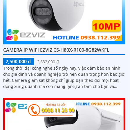
CAMERA IP WIFI EZVIZ CS-H80X-R100-8G82WKFL
2,500,000 ₫
2,632,000 ₫
Trong thời đại công nghệ số ngày nay, việc đảm bảo an ninh
cho gia đình và doanh nghiệp trở nên quan trọng hơn bao giờ
hết. Camera giám sát không chỉ giúp bạn theo dõi mọi hoạt
động xung quanh mà còn mang lại sự an tâm cho bạn và
những người thân yêu