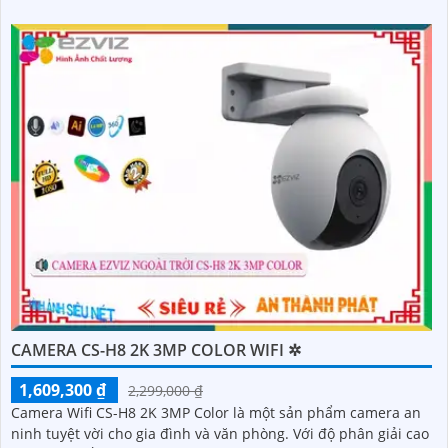
giám sát ban đêm Full Color 20m camera có thiết kế nhỏ gọn
xoay 360 độ và có khe cắm thẻ nhớ Micro SD 512GB với khả
năng thu âm và phát âm thanh to rõ
CAMERA CS-H8 2K 3MP COLOR WIFI ✲
1,609,300 ₫
2,299,000 ₫
Camera Wifi CS-H8 2K 3MP Color là một sản phẩm camera an
ninh tuyệt vời cho gia đình và văn phòng. Với độ phân giải cao