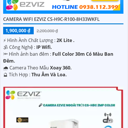
CAMERA WIFI EZVIZ CS-H9C-R100-8H33WKFL
1,900,000 ₫
2,200,000 ₫
️⚡ Hình Ành Chất Lượng :
2K Lite .
🕉️ Công Nghệ :
IP Wifi.
🔦 Hình ảnh ban đêm :
Full Color 30m Có Màu Ban
Ðêm.
🌧️ Camera Theo Mẫu
Xoay 360.
️🔮 Tích Hợp :
Thu Âm Và Loa.