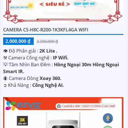
CAMERA CS-H8C-R200-1K3KFL4GA WIFI
2,000,000 ₫
2,200,000 ₫
👁 Độ Phân giải :
2K Lite .
⚒ Camera Công nghệ :
IP Wifi.
💡 Tầm Nhìn Ban Đêm :
Hồng Ngoại 30m Hồng Ngoại
Smart IR.
🐜 Camera Dòng
Xoay 360.
️➲ Khả Năng :
Công Nghệ AI.