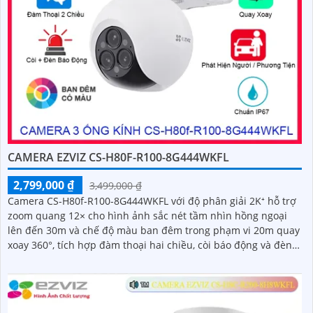
CAMERA EZVIZ CS-H80F-R100-8G444WKFL
2,799,000 ₫
3,499,000 ₫
Camera CS-H80f-R100-8G444WKFL với độ phân giải 2K⁺ hỗ trợ
zoom quang 12× cho hình ảnh sắc nét tầm nhìn hồng ngoại
lên đến 30m và chế độ màu ban đêm trong phạm vi 20m quay
xoay 360°, tích hợp đàm thoại hai chiều, còi báo động và đèn
chớp, camera giúp nâng cao an ninh hiệu quả. Đạt chuẩn IP67
có khả năng chống bụi, nước, đảm bảo hoạt động ổn định
trong mọi điều kiện thời tiết