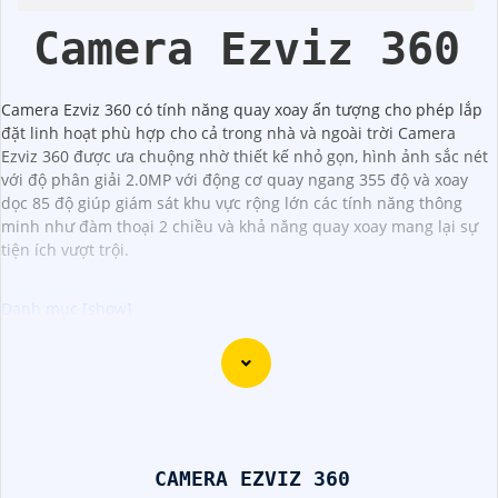
Nhà
Camera Ezviz 360
Camera Ezviz 360 có tính năng quay xoay ấn tượng cho phép lắp
đặt linh hoạt phù hợp cho cả trong nhà và ngoài trời Camera
Ezviz 360 được ưa chuộng nhờ thiết kế nhỏ gọn, hình ảnh sắc nét
với độ phân giải 2.0MP với động cơ quay ngang 355 độ và xoay
dọc 85 độ giúp giám sát khu vực rộng lớn các tính năng thông
minh như đàm thoại 2 chiều và khả năng quay xoay mang lại sự
tiện ích vượt trội.
"Camera wifi 360 với độ phân giải cao, vượt trội, mang đến
hình ảnh sắc nét và rõ ràng giúp bạn giám sát mọi góc độ
của không gian một cách dễ dàng. Với khả năng xoay 360
độ, camera sẽ ghi lại mọi diễn biến trong phạm vi quét mà
không bỏ sót bất kỳ chi tiết nào. Cài đặt và sử dụng
CAMERA EZVIZ 360