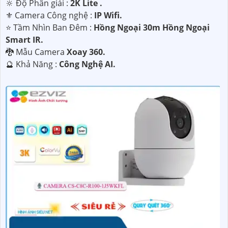
🔆 Độ Phân giải :
2K Lite .
⚜️ Camera Công nghệ :
IP Wifi.
⭐ Tầm Nhìn Ban Đêm :
Hồng Ngoại 30m Hồng Ngoại
Smart IR.
🐉️ Mẫu Camera
Xoay 360.
️🔮 Khả Năng :
Công Nghệ AI.