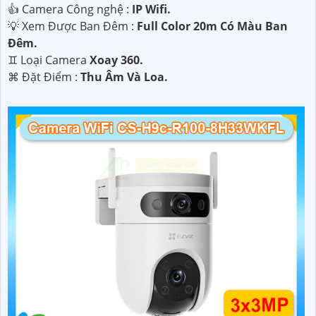
👍 Camera Công nghệ :
IP Wifi.
💡 Xem Được Ban Đêm :
Full Color 20m Có Màu Ban
Ðêm.
♊ Loại Camera
Xoay 360.
️⌘ Đặt Điểm :
Thu Âm Và Loa.