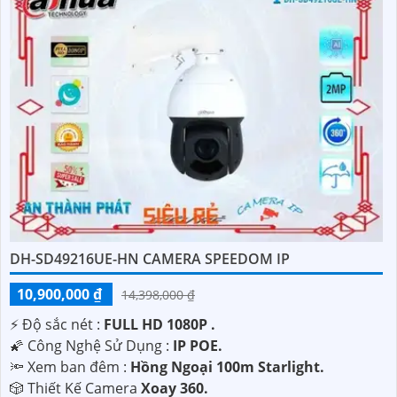
DH-SD49216UE-HN CAMERA SPEEDOM IP
10,900,000 ₫
14,398,000 ₫
️⚡ Độ sắc nét :
FULL HD 1080P .
🌠 Công Nghệ Sử Dụng :
IP POE.
🔦 Xem ban đêm :
Hồng Ngoại 100m Starlight.
🎲 Thiết Kế Camera
Xoay 360.