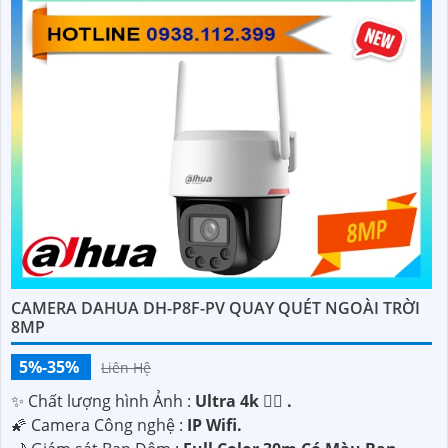
CAMERA DAHUA DH-P8F-PV QUAY QUÉT NGOÀI TRỜI
8MP
5%-35%
Liên Hệ
✨ Chất lượng hình Ảnh :
Ultra 4k 👍🏾 .
🌠 Camera Công nghệ :
IP Wifi.