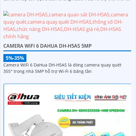
đa 256GB, kết nối Wi-Fi 2
CAMERA WIFI 6 DAHUA DH-H5AS 5MP
5%-35%
Camera WiFi 6 DaHua DH-H5AS là dòng camera quay quét
355° trong nhà 5MP hỗ trợ Wi-Fi 6 băng tần