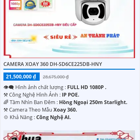
'
CAMERA XOAY 360 DH-SD6CE225DB-HNY
21,500,000 ₫
28,675,000 ₫
👁️‍🗨 Hình ảnh chất lượng :
FULL HD 1080P .
⚒ Công Nghệ Hình Ảnh :
IP POE.
🌈 Tầm Nhìn Ban Đêm :
Hồng Ngoại 250m Starlight.
⚒ Camera Theo Mẫu
Xoay 360.
️💠 Khả Năng :
Công Nghệ AI.