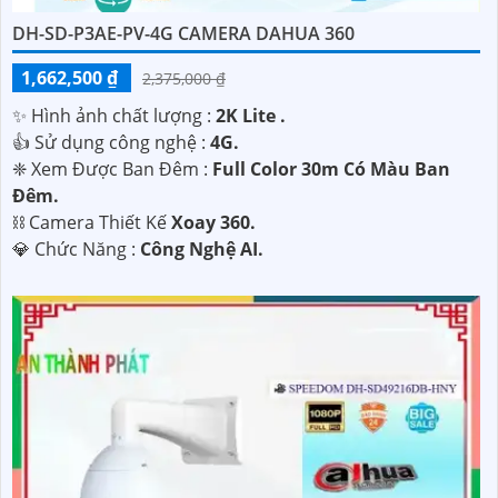
DH-SD-P3AE-PV-4G CAMERA DAHUA 360
1,662,500 ₫
2,375,000 ₫
✨ Hình ảnh chất lượng :
2K Lite .
👍 Sử dụng công nghệ :
4G.
❈ Xem Được Ban Đêm :
Full Color 30m Có Màu Ban
Ðêm.
⛓ Camera Thiết Kế
Xoay 360.
️💎 Chức Năng :
Công Nghệ AI.