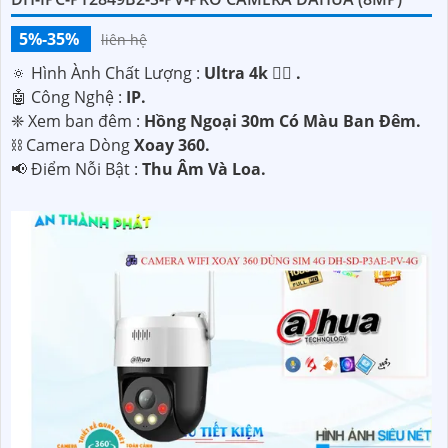
5%-35%
liên hệ
🔅 Hình Ành Chất Lượng :
Ultra 4k 👍🏾 .
🤖️ Công Nghệ :
IP.
❈ Xem ban đêm :
Hồng Ngoại 30m Có Màu Ban Ðêm.
⛓ Camera Dòng
Xoay 360.
️📢 Điểm Nỗi Bật :
Thu Âm Và Loa.