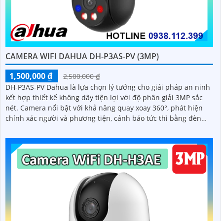
CAMERA WIFI DAHUA DH-P3AS-PV (3MP)
1,500,000 ₫
2,500,000 ₫
DH-P3AS-PV Dahua là lựa chọn lý tưởng cho giải pháp an ninh
kết hợp thiết kế không dây tiện lợi với độ phân giải 3MP sắc
nét. Camera nổi bật với khả năng quay xoay 360°, phát hiện
chính xác người và phương tiện, cảnh báo tức thì bằng đèn
nháy và còi hú