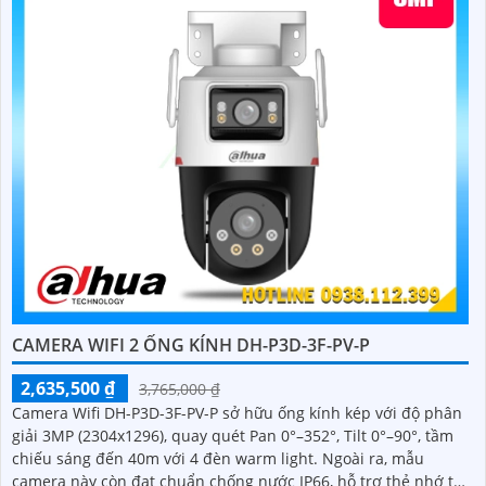
CAMERA WIFI 2 ỐNG KÍNH DH-P3D-3F-PV-P
2,635,500 ₫
3,765,000 ₫
Camera Wifi DH-P3D-3F-PV-P sở hữu ống kính kép với độ phân
giải 3MP (2304x1296), quay quét Pan 0°–352°, Tilt 0°–90°, tầm
chiếu sáng đến 40m với 4 đèn warm light. Ngoài ra, mẫu
camera này còn đạt chuẩn chống nước IP66, hỗ trợ thẻ nhớ tối