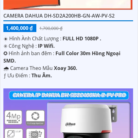
CAMERA DAHUA DH-SD2A200HB-GN-AW-PV-S2
1,400,000 ₫
1,700,000 ₫
☀️ Hình Ành Chất Lượng :
FULL HD 1080P .
✳️ Công Nghệ :
IP Wifi.
✪ Hình ảnh ban đêm :
Full Color 30m Hồng Ngoại
SMD.
🌧️ Camera Theo Mẫu
Xoay 360.
️ƒ Ưu Điểm :
Thu Âm.