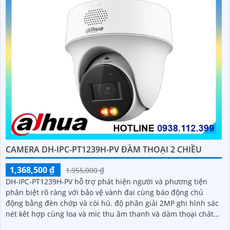
CAMERA DH-IPC-PT1239H-PV ĐÀM THOẠI 2 CHIỀU
1,368,500 ₫
1,955,000 ₫
DH-IPC-PT1239H-PV hỗ trợ phát hiện người và phương tiện
phân biệt rõ ràng với bảo vệ vành đai cùng báo động chủ
động bằng đèn chớp và còi hú. độ phân giải 2MP ghi hình sác
nét kêt hợp cùng loa và mic thu âm thanh và dàm thoại chát
lượng cao