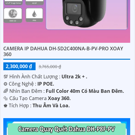
CAMERA IP DAHUA DH-SD2C400NA-B-PV-PRO XOAY
360
2,300,000 ₫
3,765,000 ₫
💯 Hình Ành Chất Lượng :
Ultra 2k + .
⚙ Công Nghệ :
IP POE.
🌈 Nhìn Ban Đêm :
Full Color 40m Có Màu Ban Ðêm.
🔩 Cấu Tạo Camera
Xoay 360.
️♚ Tích Hợp :
Thu Âm Và Loa.