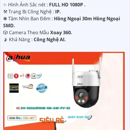
✨ Hình Ảnh Sắc nét :
FULL HD 1080P .
⚒ Trang Bị Công Nghệ :
IP.
❃ Tầm Nhìn Ban Đêm :
Hồng Ngoại 30m Hồng Ngoại
SMD.
🎲 Camera Theo Mẫu
Xoay 360.
️📡 Khả Năng :
Công Nghệ AI.