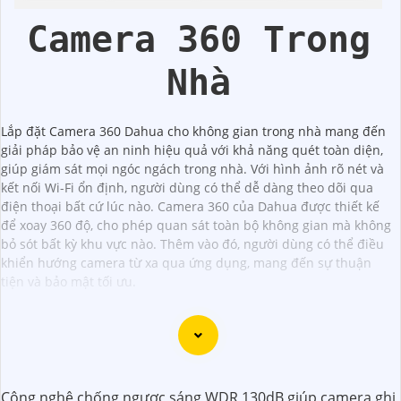
Dahua
Camera 360 Trong
Nhà
Lắp đặt Camera 360 Dahua cho không gian trong nhà mang đến
giải pháp bảo vệ an ninh hiệu quả với khả năng quét toàn diện,
giúp giám sát mọi ngóc ngách trong nhà. Với hình ảnh rõ nét và
kết nối Wi-Fi ổn định, người dùng có thể dễ dàng theo dõi qua
điện thoại bất cứ lúc nào. Camera 360 của Dahua được thiết kế
để xoay 360 độ, cho phép quan sát toàn bộ không gian mà không
bỏ sót bất kỳ khu vực nào. Thêm vào đó, người dùng có thể điều
khiển hướng camera từ xa qua ứng dụng, mang đến sự thuận
tiện và bảo mật tối ưu.
Dạ chắc chắn, đây là tư vấn của tôi về Camera Dahua
Công nghệ chống ngược sáng WDR 130dB giúp camera ghi
chính hãng giá rẻ và chất lượng: