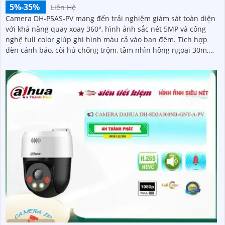
5%-35%
Liên Hệ
Camera DH-P5AS-PV mang đến trải nghiệm giám sát toàn diện
với khả năng quay xoay 360°, hình ảnh sắc nét 5MP và công
nghệ full color giúp ghi hình màu cả vào ban đêm. Tích hợp
đèn cảnh báo, còi hú chống trộm, tầm nhìn hồng ngoại 30m,
khe thẻ nhớ đến 256GB cùng chuẩn chống nước IP66 camera
hoạt động ổn định trong mọi điều kiện