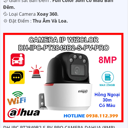
🌙 Giám sát Ban Đêm :
Full Color 30m Có Màu Ban
Ðêm.
💦 Loại Camera
Xoay 360.
️💠 Đặt Điểm :
Thu Âm Và Loa.
DH-IPC-PT2849B2-S-PV-PRO CAMERA DAHUA (8MP)