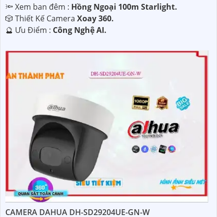
🔦 Xem ban đêm :
Hồng Ngoại 100m Starlight.
🎲 Thiết Kế Camera
Xoay 360.
️🔮 Ưu Điểm :
Công Nghệ AI.
CAMERA DAHUA DH-SD29204UE-GN-W