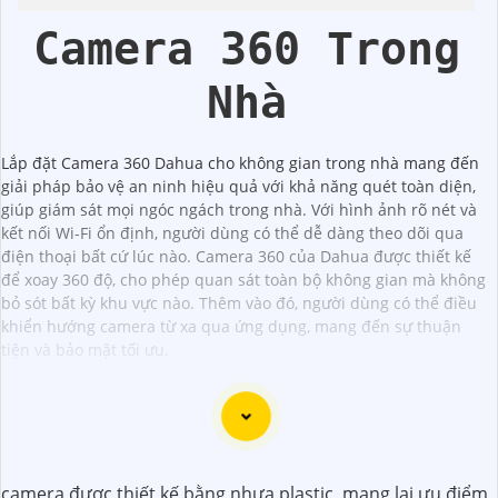
Dahua
Camera 360 Trong
Nhà
Lắp đặt Camera 360 Dahua cho không gian trong nhà mang đến
giải pháp bảo vệ an ninh hiệu quả với khả năng quét toàn diện,
giúp giám sát mọi ngóc ngách trong nhà. Với hình ảnh rõ nét và
kết nối Wi-Fi ổn định, người dùng có thể dễ dàng theo dõi qua
điện thoại bất cứ lúc nào. Camera 360 của Dahua được thiết kế
để xoay 360 độ, cho phép quan sát toàn bộ không gian mà không
bỏ sót bất kỳ khu vực nào. Thêm vào đó, người dùng có thể điều
khiển hướng camera từ xa qua ứng dụng, mang đến sự thuận
tiện và bảo mật tối ưu.
camera được thiết kế bằng nhựa plastic, mang lại ưu điểm
Camera IP Full Color Công nghệ phù hợp sử dụng trong