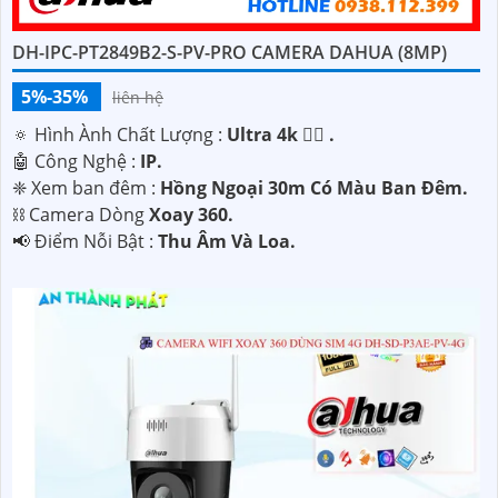
DH-IPC-PT2849B2-S-PV-PRO CAMERA DAHUA (8MP)
5%-35%
liên hệ
🔅 Hình Ành Chất Lượng :
Ultra 4k 👍🏾 .
🤖️ Công Nghệ :
IP.
❈ Xem ban đêm :
Hồng Ngoại 30m Có Màu Ban Ðêm.
⛓ Camera Dòng
Xoay 360.
️📢 Điểm Nỗi Bật :
Thu Âm Và Loa.