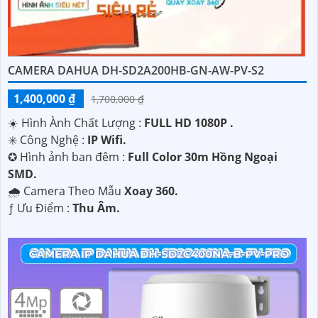
CAMERA DAHUA DH-SD2A200HB-GN-AW-PV-S2
1,400,000 ₫
1,700,000 ₫
☀️ Hình Ành Chất Lượng :
FULL HD 1080P .
✳️ Công Nghệ :
IP Wifi.
✪ Hình ảnh ban đêm :
Full Color 30m Hồng Ngoại
SMD.
🌧️ Camera Theo Mẫu
Xoay 360.
️ƒ Ưu Điểm :
Thu Âm.