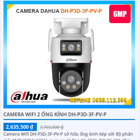
CAMERA WIFI 2 ỐNG KÍNH DH-P3D-3F-PV-P
2,635,500 ₫
3,765,000 ₫
Camera Wifi DH-P3D-3F-PV-P sở hữu ống kính kép với độ phân