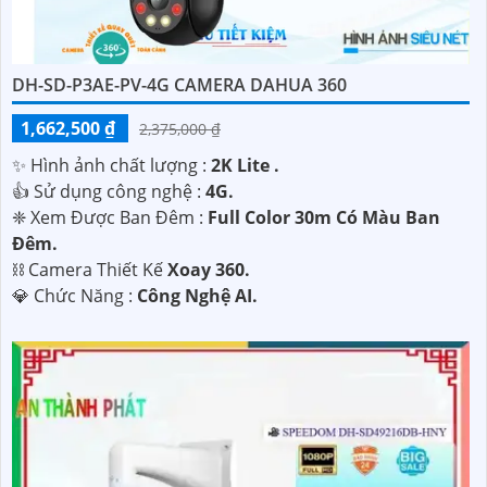
DH-SD-P3AE-PV-4G CAMERA DAHUA 360
1,662,500 ₫
2,375,000 ₫
✨ Hình ảnh chất lượng :
2K Lite .
👍 Sử dụng công nghệ :
4G.
❈ Xem Được Ban Đêm :
Full Color 30m Có Màu Ban
Ðêm.
⛓ Camera Thiết Kế
Xoay 360.
️💎 Chức Năng :
Công Nghệ AI.