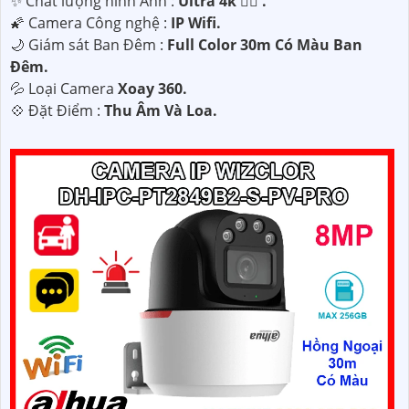
✨ Chất lượng hình Ảnh :
Ultra 4k 👍🏾 .
🌠 Camera Công nghệ :
IP Wifi.
🌙 Giám sát Ban Đêm :
Full Color 30m Có Màu Ban
Ðêm.
💦 Loại Camera
Xoay 360.
️💠 Đặt Điểm :
Thu Âm Và Loa.