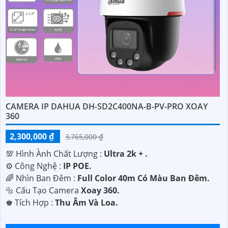
CAMERA IP DAHUA DH-SD2C400NA-B-PV-PRO XOAY
360
2,300,000 ₫
3,765,000 ₫
💯 Hình Ành Chất Lượng :
Ultra 2k + .
⚙ Công Nghệ :
IP POE.
🌈 Nhìn Ban Đêm :
Full Color 40m Có Màu Ban Ðêm.
🔩 Cấu Tạo Camera
Xoay 360.
️♚ Tích Hợp :
Thu Âm Và Loa.