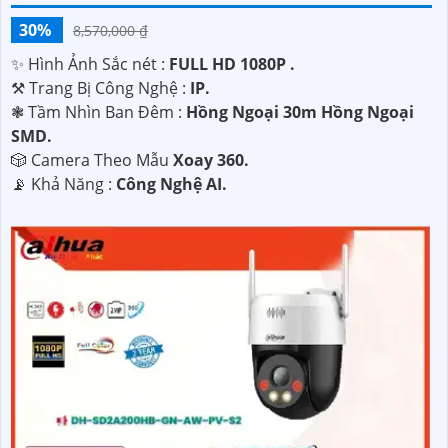
30%
8,570,000 ₫
✨ Hình Ảnh Sắc nét :
FULL HD 1080P .
⚒ Trang Bị Công Nghệ :
IP.
❃ Tầm Nhìn Ban Đêm :
Hồng Ngoại 30m Hồng Ngoại
SMD.
🎲 Camera Theo Mẫu
Xoay 360.
️📡 Khả Năng :
Công Nghệ AI.