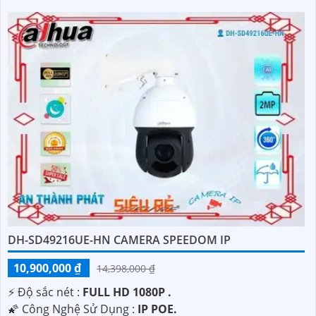
DH-SD49216UE-HN CAMERA SPEEDOM IP
10,900,000 ₫
14,398,000 ₫
️⚡ Độ sắc nét :
FULL HD 1080P .
🌠 Công Nghệ Sử Dụng :
IP POE.