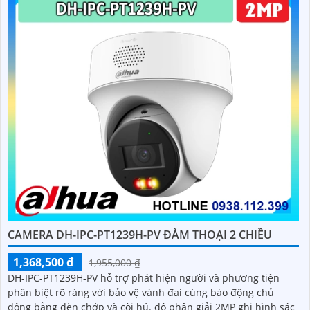
CAMERA DH-IPC-PT1239H-PV ĐÀM THOẠI 2 CHIỀU
1,368,500 ₫
1,955,000 ₫
DH-IPC-PT1239H-PV hỗ trợ phát hiện người và phương tiện
phân biệt rõ ràng với bảo vệ vành đai cùng báo động chủ
động bằng đèn chớp và còi hú. độ phân giải 2MP ghi hình sác