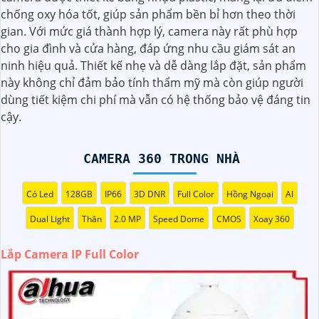
chống oxy hóa tốt, giúp sản phẩm bền bỉ hơn theo thời
các môi trường có ánh sáng yếu, giúp quan sát rõ nét
gian. Với mức giá thành hợp lý, camera này rất phù hợp
ngay cả vào ban đêm. Với khả năng hiển thị màu sắc sắc
cho gia đình và cửa hàng, đáp ứng nhu cầu giám sát an
nét, camera sẽ giúp bạn giám sát đầy đủ chi tiết và chính
ninh hiệu quả. Thiết kế nhẹ và dễ dàng lắp đặt, sản phẩm
xác mọi hoạt động xung quanh, hình ảnh có màu ban đêm
này không chỉ đảm bảo tính thẩm mỹ mà còn giúp người
như ban ngày.
dùng tiết kiệm chi phí mà vẫn có hệ thống bảo vệ đáng tin
cậy.
CAMERA 360 TRONG NHÀ
Có Led
128GB
IP66
3D DNR
Full Color
Hồng Ngoại
AI
Dual Light
Thân
2.0 MP
Speed Dome
CMOS
Xoay 360
Lắp Camera IP Full Color
'