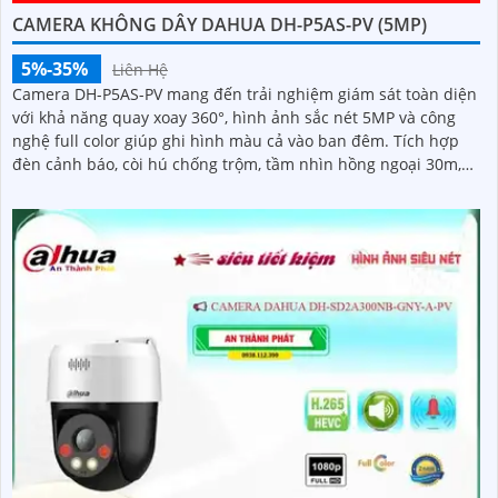
CAMERA KHÔNG DÂY DAHUA DH-P5AS-PV (5MP)
5%-35%
Liên Hệ
Camera DH-P5AS-PV mang đến trải nghiệm giám sát toàn diện
với khả năng quay xoay 360°, hình ảnh sắc nét 5MP và công
nghệ full color giúp ghi hình màu cả vào ban đêm. Tích hợp
đèn cảnh báo, còi hú chống trộm, tầm nhìn hồng ngoại 30m,
khe thẻ nhớ đến 256GB cùng chuẩn chống nước IP66 camera
hoạt động ổn định trong mọi điều kiện