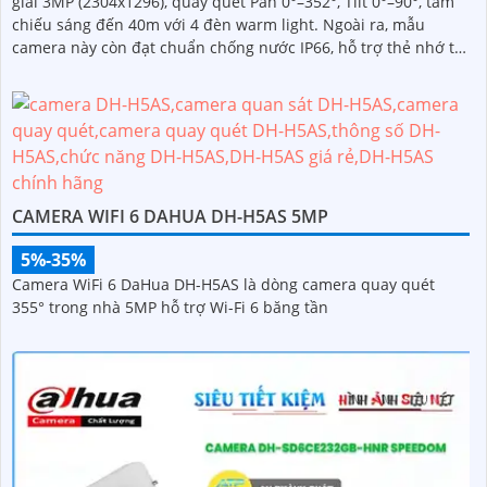
giải 3MP (2304x1296), quay quét Pan 0°–352°, Tilt 0°–90°, tầm
chiếu sáng đến 40m với 4 đèn warm light. Ngoài ra, mẫu
camera này còn đạt chuẩn chống nước IP66, hỗ trợ thẻ nhớ tối
đa 256GB, kết nối Wi-Fi 2
CAMERA WIFI 6 DAHUA DH-H5AS 5MP
5%-35%
Camera WiFi 6 DaHua DH-H5AS là dòng camera quay quét
355° trong nhà 5MP hỗ trợ Wi-Fi 6 băng tần