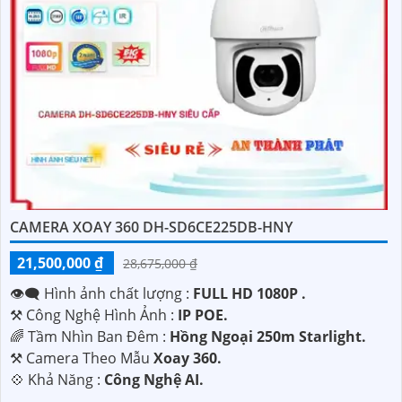
CAMERA XOAY 360 DH-SD6CE225DB-HNY
21,500,000 ₫
28,675,000 ₫
👁️‍🗨 Hình ảnh chất lượng :
FULL HD 1080P .
⚒ Công Nghệ Hình Ảnh :
IP POE.
🌈 Tầm Nhìn Ban Đêm :
Hồng Ngoại 250m Starlight.
⚒ Camera Theo Mẫu
Xoay 360.
️💠 Khả Năng :
Công Nghệ AI.