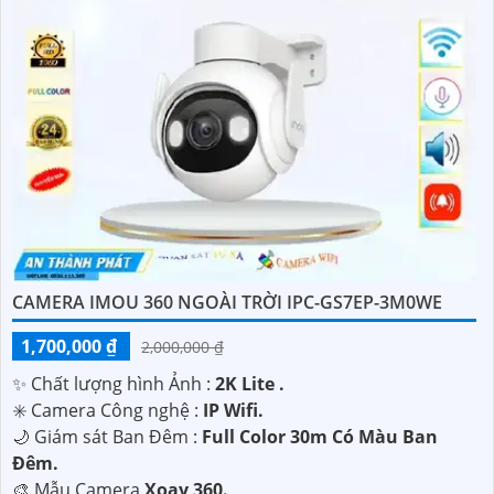
CAMERA IMOU 360 NGOÀI TRỜI IPC-GS7EP-3M0WE
1,700,000 ₫
2,000,000 ₫
✨ Chất lượng hình Ảnh :
2K Lite .
✳️ Camera Công nghệ :
IP Wifi.
🌙 Giám sát Ban Đêm :
Full Color 30m Có Màu Ban
Ðêm.
🎨 Mẫu Camera
Xoay 360.