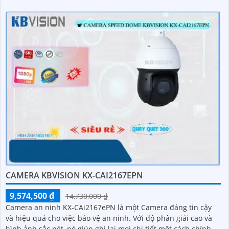
CAMERA KBVISION KX-CAI2167EPN
9,574,500 ₫
14,730,000 ₫
Camera an ninh KX-CAi2167ePN là một Camera đáng tin cậy
và hiệu quả cho việc bảo vệ an ninh. Với độ phân giải cao và
hình ảnh sắc nét, nó giúp ghi lại mọi chi tiết một cách chính