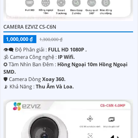
CAMERA EZVIZ CS-C6N
1,000,000 ₫
1,300,000 ₫
👁️‍🗨 Độ Phân giải :
FULL HD 1080P .
🕉️ Camera Công nghệ :
IP Wifi.
✪ Tầm Nhìn Ban Đêm :
Hồng Ngoại 10m Hồng Ngoại
SMD.
🛡 Camera Dòng
Xoay 360.
️📡 Khả Năng :
Thu Âm Và Loa.