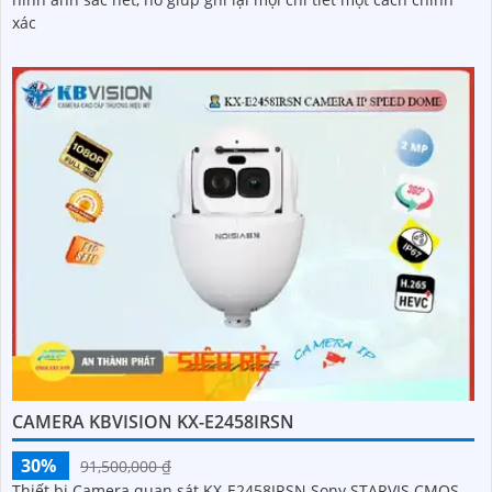
xác
CAMERA KBVISION KX-E2458IRSN
30%
91,500,000 ₫
Thiết bị Camera quan sát KX-E2458IRSN Sony STARVIS CMOS