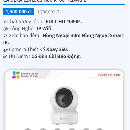
CAMERA EZVIZ CS H8C R100 1K2WKFL
1,500,000 ₫
1,700,000 ₫
️⚡ Chất lượng hình :
FULL HD 1080P .
🕉️ Công Nghệ :
IP Wifi.
🔅 Xem ban đêm :
Hồng Ngoại 30m Hồng Ngoại Smart
IR.
🤹 Camera Thiết Kế
Xoay 360.
️✔️ Ưu Điểm :
Có Đèn Còi Báo Động.