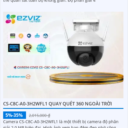
thể quan sát toàn bộ không gian. Độ phân giải 4
CS-C8C-A0-3H2WFL1 QUAY QUÉT 360 NGOÀI TRỜI
5%-35%
2,015,000 ₫
Camera CS-C8C-A0-3H2WFL1 là một thiết bị camera độ phân
giải 2.0 MP hiện đại. Hình ảnh xem ban đêm đẹp nhờ công