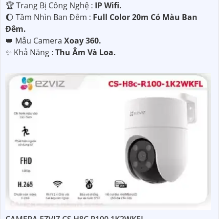
🏆 Trang Bị Công Nghệ :
IP Wifi.
🌔 Tầm Nhìn Ban Đêm :
Full Color 20m Có Màu Ban
Đêm.
👑 Mẫu Camera
Xoay 360.
️✨ Khả Năng :
Thu Âm Và Loa.