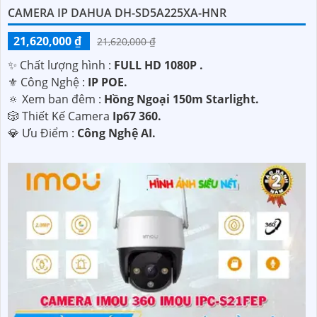
CAMERA IP DAHUA DH-SD5A225XA-HNR
21,620,000 ₫
21,620,000 ₫
✨ Chất lượng hình :
FULL HD 1080P .
⚜️ Công Nghệ :
IP POE.
🔅 Xem ban đêm :
Hồng Ngoại 150m Starlight.
🎲 Thiết Kế Camera
Ip67 360.
️💎 Ưu Điểm :
Công Nghệ AI.