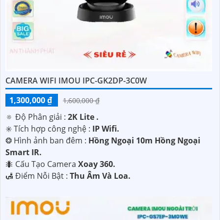
CAMERA WIFI IMOU IPC-GK2DP-3C0W
1,300,000 ₫
1,600,000 ₫
🔅 Độ Phân giải :
2K Lite .
✳️ Tích hợp công nghệ :
IP Wifi.
❂ Hình ảnh ban đêm :
Hồng Ngoại 10m Hồng Ngoại
Smart IR.
🐜 Cấu Tạo Camera
Xoay 360.
️🛃 Điểm Nỗi Bật :
Thu Âm Và Loa.