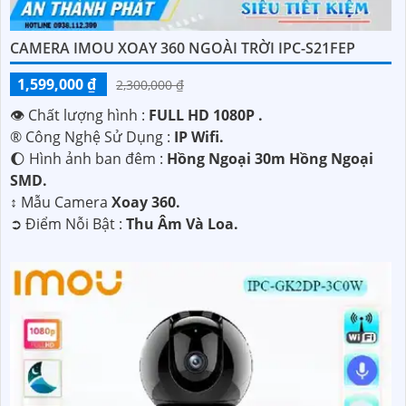
CAMERA IMOU XOAY 360 NGOÀI TRỜI IPC-S21FEP
1,599,000 ₫
2,300,000 ₫
👁 Chất lượng hình :
FULL HD 1080P .
®️ Công Nghệ Sử Dụng :
IP Wifi.
🌔 Hình ảnh ban đêm :
Hồng Ngoại 30m Hồng Ngoại
SMD.
↕️ Mẫu Camera
Xoay 360.
️➲ Điểm Nỗi Bật :
Thu Âm Và Loa.