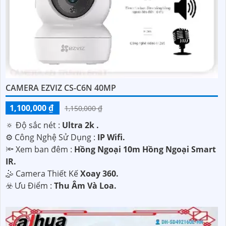
CAMERA EZVIZ CS-C6N 40MP
1,100,000 ₫
1,150,000 ₫
🔅 Độ sắc nét :
Ultra 2k .
⚙ Công Nghệ Sử Dụng :
IP Wifi.
🔦 Xem ban đêm :
Hồng Ngoại 10m Hồng Ngoại Smart
IR.
🤹 Camera Thiết Kế
Xoay 360.
️☣️ Ưu Điểm :
Thu Âm Và Loa.