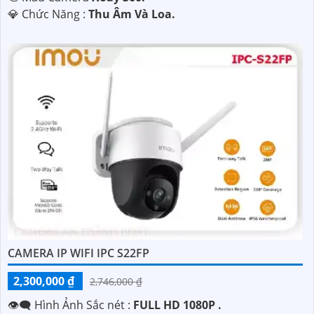
️💎 Chức Năng :
Thu Âm Và Loa.
CAMERA IP WIFI IPC S22FP
2,300,000 ₫
2,746,000 ₫
👁️‍🗨 Hình Ảnh Sắc nét :
FULL HD 1080P .