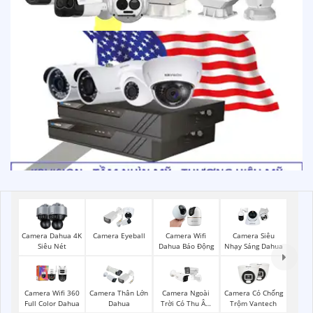
Camera Dahua 4K
Camera Eyeball
Camera Wifi
Camera Siêu
Siêu Nét
Dahua Báo Động
Nhạy Sáng Dahua
Camera Wifi 360
Camera Thân Lớn
Camera Ngoài
Camera Có Chống
Full Color Dahua
Dahua
Trời Có Thu Âm
Trộm Vantech