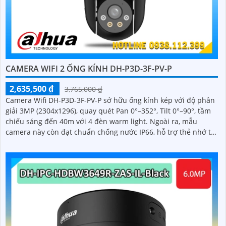
CAMERA WIFI 2 ỐNG KÍNH DH-P3D-3F-PV-P
2,635,500 ₫
3,765,000 ₫
Camera Wifi DH-P3D-3F-PV-P sở hữu ống kính kép với độ phân
giải 3MP (2304x1296), quay quét Pan 0°–352°, Tilt 0°–90°, tầm
chiếu sáng đến 40m với 4 đèn warm light. Ngoài ra, mẫu
camera này còn đạt chuẩn chống nước IP66, hỗ trợ thẻ nhớ tối
đa 256GB, kết nối Wi-Fi 2