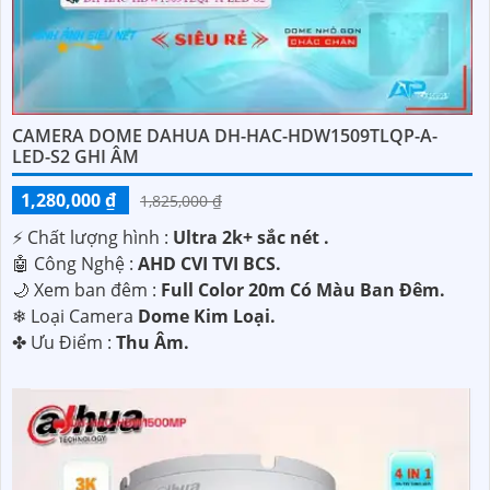
CAMERA DOME DAHUA DH-HAC-HDW1509TLQP-A-
LED-S2 GHI ÂM
1,280,000 ₫
1,825,000 ₫
️⚡ Chất lượng hình :
Ultra 2k+ sắc nét .
🤖️ Công Nghệ :
AHD CVI TVI BCS.
🌙 Xem ban đêm :
Full Color 20m Có Màu Ban Đêm.
❄ Loại Camera
Dome Kim Loại.
️✤ Ưu Điểm :
Thu Âm.