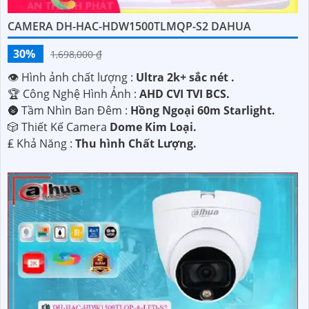
CAMERA DH-HAC-HDW1500TLMQP-S2 DAHUA
30%
1,698,000 ₫
👁 Hình ảnh chất lượng :
Ultra 2k+ sắc nét .
🏆 Công Nghệ Hình Ảnh :
AHD CVI TVI BCS.
🌚 Tầm Nhìn Ban Đêm :
Hồng Ngoại 60m Starlight.
'
🎲 Thiết Kế Camera
Dome Kim Loại.
️₤ Khả Năng :
Thu hình Chất Lượng.