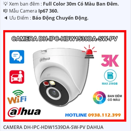
💡 Xem ban đêm :
Full Color 30m Có Màu Ban Ðêm.
🎼️ Mẫu Camera
Ip67 360.
️🔈 Ưu Điểm :
Báo Động Chuyển Động.
CAMERA DH-IPC-HDW1539DA-SW-PV DAHUA