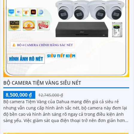
BỘ CAMERA TIỆM VÀNG SIÊU NÉT
8,500,000 ₫
12,745,000 ₫
Bộ camera Tiệm Vàng của Dahua mang đến giá cả siêu rẻ
nhưng vẫn cung cấp hình ảnh sắc nét, bộ camera này đem lại
độ bền cao và hình ảnh sáng rõ ngay cả trong điều kiện ánh
sáng yếu. Việc giám sát qua điện thoại trở nên đơn giản hơn
bao giờ hết, giúp bạn dễ dàng kiểm soát tình hình mọi lúc mọi
nơi