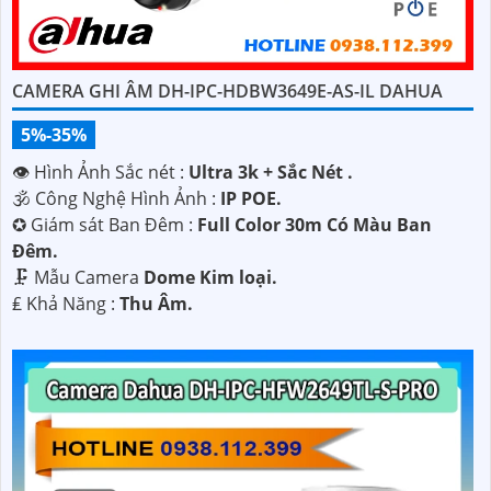
CAMERA GHI ÂM DH-IPC-HDBW3649E-AS-IL DAHUA
5%-35%
👁 Hình Ảnh Sắc nét :
Ultra 3k + Sắc Nét .
🕉️ Công Nghệ Hình Ảnh :
IP POE.
✪ Giám sát Ban Đêm :
Full Color 30m Có Màu Ban
Ðêm.
🗜️ Mẫu Camera
Dome Kim loại.
️₤ Khả Năng :
Thu Âm.