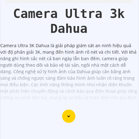
Hik
Camera Ultra 3k
Dahua
Camera Ultra 3K Dahua là giải pháp giám sát an ninh hiệu quả
với độ phân giải 3K, mang đến hình ảnh rõ nét và chi tiết. Với khả
năng ghi hình sắc nét cả ban ngày lẫn ban đêm, camera giúp
người dùng theo dõi và bảo vệ tài sản, ngôi nhà một cách dễ
dàng. Công nghệ xử lý hình ảnh của Dahua giúp cân bằng ánh
sáng và chống ngược sáng đảm bảo hình ảnh luôn rõ ràng trong
mọi điều kiện. Các tính năng thông minh như nhận diện khuôn
mặt phát hiện chuyển động và cảnh báo qua điện thoại giúp tăng
cường an ninh liên tục, mang lại sự bảo vệ toàn diện cho gia đình
Dạ chắc chắn, đây là tư vấn của tôi về Camera Dahua
chính hãng giá rẻ và chất lượng: