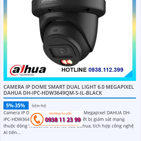
CAMERA IP DOME SMART DUAL LIGHT 6.0 MEGAPIXEL
DAHUA DH-IPC-HDW3649QM-S-IL-BLACK
5%-35%
liên hệ
Camera IP Dome Smart Dual Light 6.0 Megapixel DAHUA DH-
IPC-HDW3649QM-S-IL-Black là một thiết bị giám sát mạng
thuộc dòng WizSense 3 Series của Dahua, tích hợp công nghệ
AI tiên...