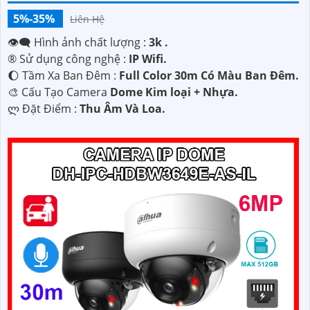
5%-35%
Liên Hệ
👁️‍🗨 Hình ảnh chất lượng :
3k .
®️ Sử dụng công nghệ :
IP Wifi.
🌔 Tầm Xa Ban Đêm :
Full Color 30m Có Màu Ban Ðêm.
🎨 Cấu Tạo Camera
Dome Kim loại + Nhựa.
️ლ Đặt Điểm :
Thu Âm Và Loa.