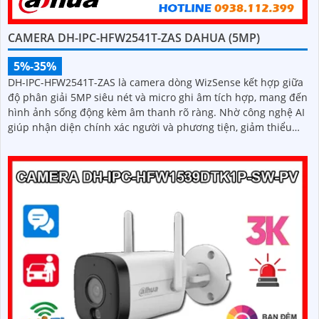
CAMERA DH-IPC-HFW2541T-ZAS DAHUA (5MP)
5%-35%
DH-IPC-HFW2541T-ZAS là camera dòng WizSense kết hợp giữa
độ phân giải 5MP siêu nét và micro ghi âm tích hợp, mang đến
hình ảnh sống động kèm âm thanh rõ ràng. Nhờ công nghệ AI
giúp nhận diện chính xác người và phương tiện, giảm thiểu
cảnh báo sai, tối ưu hiệu quả an ninh