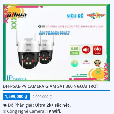
DH-P5AE-PV CAMERA GIÁM SÁT 360 NGOÀI TRỜI
1,599,000 ₫
2,000,000 ₫
👁 Độ Phân giải :
Ultra 2k+ sắc nét .
®️ Công Nghệ Camera :
IP Wifi.