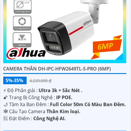
CAMERA THÂN DH-IPC-HFW2649TL-S-PRO (6MP)
5%-35%
4,220,000 ₫
️⚡ Độ Phân giải :
Ultra 3k + Sắc Nét .
🌠 Trang Bị Công Nghệ :
IP POE.
🌙 Tầm Xa Ban Đêm :
Full Color 50m Có Màu Ban Ðêm.
🕸️ Cấu Tạo Camera
Thân Kim loại.
️🆑 Đặt Điểm :
Công Nghệ AI.