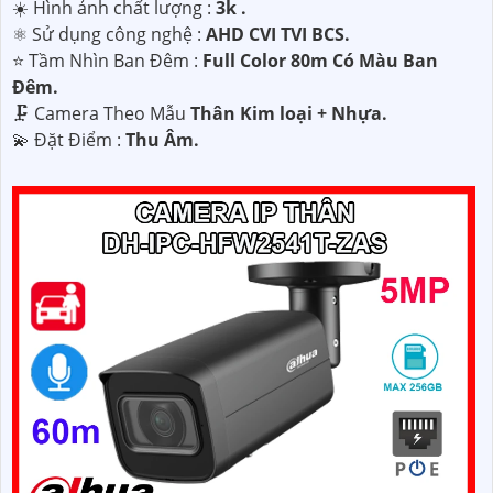
☀️ Hình ảnh chất lượng :
3k .
⚛️ Sử dụng công nghệ :
AHD CVI TVI BCS.
⭐ Tầm Nhìn Ban Đêm :
Full Color 80m Có Màu Ban
Ðêm.
🗜️ Camera Theo Mẫu
Thân Kim loại + Nhựa.
️💫 Đặt Điểm :
Thu Âm.