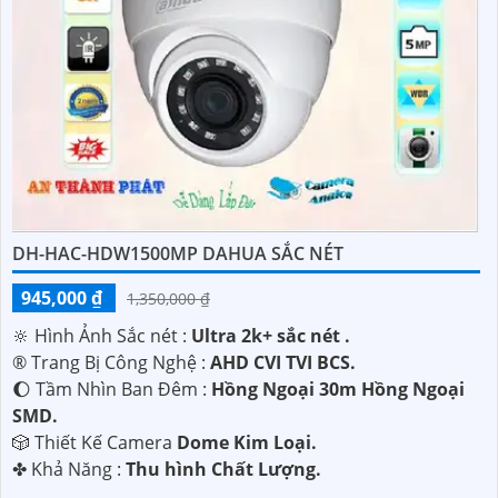
DH-HAC-HDW1500MP DAHUA SẮC NÉT
945,000 ₫
1,350,000 ₫
🔆 Hình Ảnh Sắc nét :
Ultra 2k+ sắc nét .
®️ Trang Bị Công Nghệ :
AHD CVI TVI BCS.
🌔 Tầm Nhìn Ban Đêm :
Hồng Ngoại 30m Hồng Ngoại
SMD.
🎲 Thiết Kế Camera
Dome Kim Loại.
️✤ Khả Năng :
Thu hình Chất Lượng.