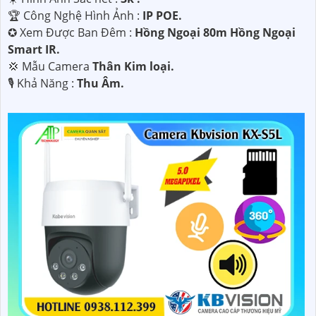
🏆 Công Nghệ Hình Ảnh :
IP POE.
✪ Xem Được Ban Đêm :
Hồng Ngoại 80m Hồng Ngoại
Smart IR.
💢 Mẫu Camera
Thân Kim loại.
️🎙 Khả Năng :
Thu Âm.