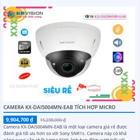
CAMERA KX-DAI5004MN-EAB TÍCH HỢP MICRO
9,904,700 ₫
15,238,000 ₫
Camera KX-DAi5004MN-EAB là một loại camera giá rẻ được
đánh giá tối ưu hơn so với Sony SNR1s. Camera này có khả
năng cung cấp chất lượng hình ảnh ban đêm vượt trội với