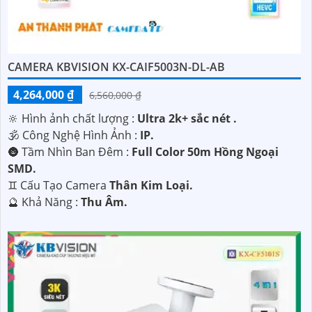
chắn hơn chất lượng sản phẩm và dịch vụ hỗ trợ sau bán
hàng tốt.
CAMERA KBVISION KX-CAIF5003N-DL-AB
4,264,000 ₫
6,560,000 ₫
🔆 Hình ảnh chất lượng :
Ultra 2k+ sắc nét .
🕉️ Công Nghệ Hình Ảnh :
IP.
🌚 Tầm Nhìn Ban Đêm :
Full Color 50m Hồng Ngoại
SMD.
'
♊ Cấu Tạo Camera
Thân Kim Loại.
️🔮 Khả Năng :
Thu Âm.