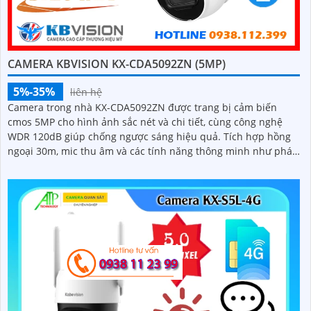
CAMERA KBVISION KX-CDA5092ZN (5MP)
5%-35%
liên hệ
Camera trong nhà KX-CDA5092ZN được trang bị cảm biến
cmos 5MP cho hình ảnh sắc nét và chi tiết, cùng công nghệ
WDR 120dB giúp chống ngược sáng hiệu quả. Tích hợp hồng
ngoại 30m, mic thu âm và các tính năng thông minh như phát
hiện chuyển động, nâng cao giám sát an ninh