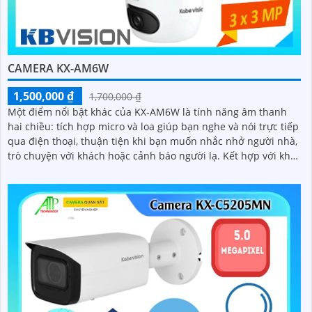
CAMERA KX-AM6W
1,500,000 ₫
1,700,000 ₫
Một điểm nổi bật khác của KX‑AM6W là tính năng âm thanh
hai chiều: tích hợp micro và loa giúp bạn nghe và nói trực tiếp
qua điện thoại, thuận tiện khi bạn muốn nhắc nhở người nhà,
trò chuyện với khách hoặc cảnh báo người lạ. Kết hợp với khả
năng lưu trữ thẻ nhớ và xem lại nhanh chóng, đây thực sự là
giải pháp giám sát thông minh, gọn nhẹ mà vô cùng hiệu quả