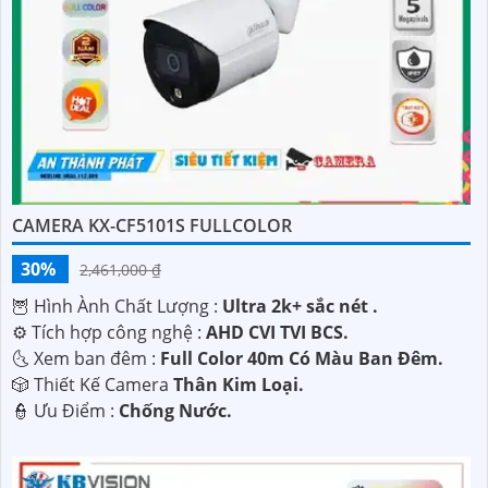
CAMERA KX-CF5101S FULLCOLOR
30%
2,461,000 ₫
🦉 Hình Ành Chất Lượng :
Ultra 2k+ sắc nét .
⚙ Tích hợp công nghệ :
AHD CVI TVI BCS.
🌜 Xem ban đêm :
Full Color 40m Có Màu Ban Đêm.
🎲 Thiết Kế Camera
Thân Kim Loại.
️👮 Ưu Điểm :
Chống Nước.