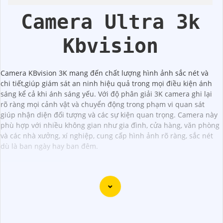
Kbvision
Starlight
Camera Ultra 3k
Kbvision
Camera KBvision 3K mang đến chất lượng hình ảnh sắc nét và
chi tiết,giúp giám sát an ninh hiệu quả trong mọi điều kiện ánh
sáng kể cả khi ánh sáng yếu. Với độ phân giải 3K camera ghi lại
rõ ràng mọi cảnh vật và chuyển động trong phạm vi quan sát
giúp nhận diện đối tượng và các sự kiện quan trọng. Camera này
phù hợp với nhiều không gian như gia đình, cửa hàng, văn phòng
và các nhà xưởng, xí nghiệp, cung cấp hình ảnh rõ ràng, sắc nét
dù là ban ngày hay ban đêm.
Dưới đây là 10 tư vấn giúp bạn chọn mua camera ghi âm
trong nhà với hình ảnh chất lượng sắc nét: