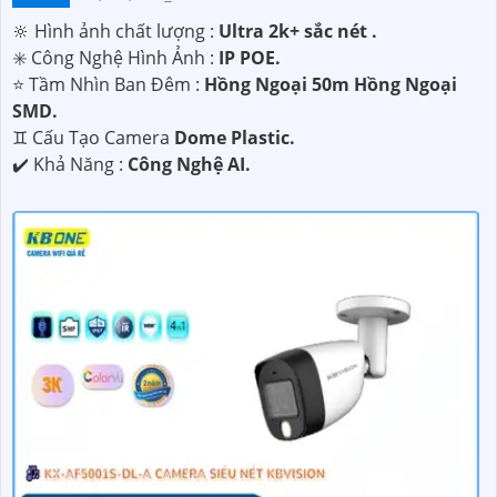
🔆 Hình ảnh chất lượng :
Ultra 2k+ sắc nét .
✳️ Công Nghệ Hình Ảnh :
IP POE.
⭐ Tầm Nhìn Ban Đêm :
Hồng Ngoại 50m Hồng Ngoại
SMD.
♊ Cấu Tạo Camera
Dome Plastic.
️✔️ Khả Năng :
Công Nghệ AI.