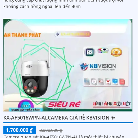
khoảng cách hồng ngoại lên đến 40m
KX-AF5016WPN-ALCAMERA GIÁ RẺ KBVISION ✨
1,700,000 ₫
2,000,000 ₫
Camera quan sát KX-AF5016WPN-AL là một thiết bị chuyên