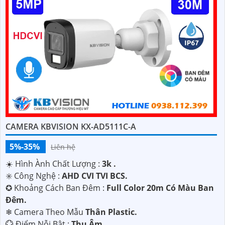
CAMERA KBVISION KX-AD5111C-A
5%-35%
Liên hệ
☀️ Hình Ành Chất Lượng :
3k .
✳️ Công Nghệ :
AHD CVI TVI BCS.
✪ Khoảng Cách Ban Đêm :
Full Color 20m Có Màu Ban
Ðêm.
❄ Camera Theo Mẫu
Thân Plastic.
️💮 Điểm Nỗi Bật :
Thu Âm.