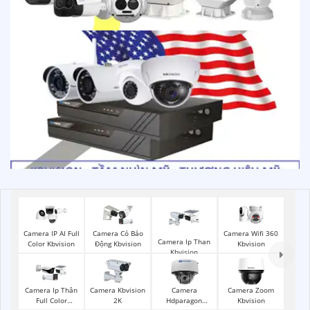
Camera Wifi 360
Camera IP AI Full
Camera Có Báo
Camera Ip Than
Kbvision
Color Kbvision
Động Kbvision
Kbvision
Camera Ip Thân
Camera Kbvision
Camera
Camera Zoom
Full Color
2K
Hdparagon
Kbvision