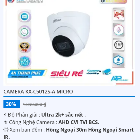
CAMERA KX-C5012S-A MICRO
30%
1,890,000 ₫
️⚡ Độ Phân giải :
Ultra 2k+ sắc nét .
⚜️ Công Nghệ Camera :
AHD CVI TVI BCS.
💥 Xem ban đêm :
Hồng Ngoại 30m Hồng Ngoại Smart
IR.