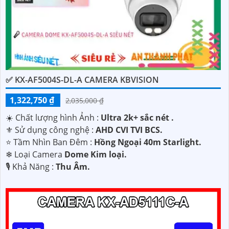
✅ KX-AF5004S-DL-A CAMERA KBVISION
1,322,750 ₫
2,035,000 ₫
☀️ Chất lượng hình Ảnh :
Ultra 2k+ sắc nét .
⚜️ Sử dụng công nghệ :
AHD CVI TVI BCS.
⭐ Tầm Nhìn Ban Đêm :
Hồng Ngoại 40m Starlight.
❄ Loại Camera
Dome Kim loại.
️🎙 Khả Năng :
Thu Âm.