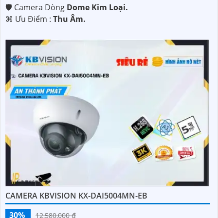
🛡 Camera Dòng
Dome Kim Loại.
️⌘ Ưu Điểm :
Thu Âm.
CAMERA KBVISION KX-DAI5004MN-EB
30%
12,580,000 ₫