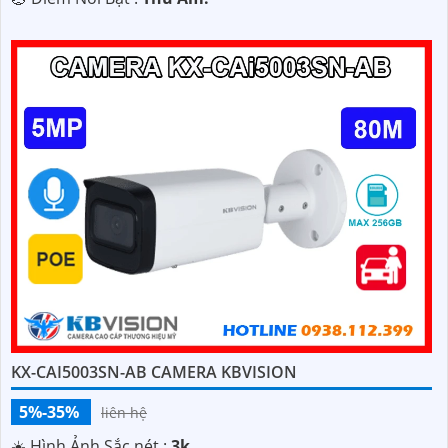
KX-CAI5003SN-AB CAMERA KBVISION
5%-35%
liên hệ
☀️ Hình Ảnh Sắc nét :
3k .