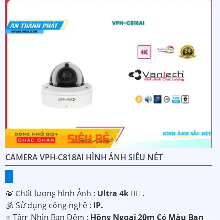
CAMERA VPH-C818AI HÌNH ẢNH SIÊU NÉT
💯 Chất lượng hình Ảnh :
Ultra 4k 👍🏾 .
🕉️ Sử dụng công nghệ :
IP.
⭐ Tầm Nhìn Ban Đêm :
Hồng Ngoại 20m Có Màu Ban