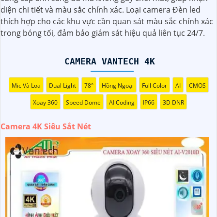
cấp hình ảnh chất lượng ngay cả trong điều kiện ánh sáng
diện chi tiết và màu sắc chính xác. Loại camera Đèn led
yếu. 〘 Chú trọn lớn nhất là tính năng ghi hình dài hạn và
thích hợp cho các khu vực cần quan sát màu sắc chính xác
khả năng ghi đồng thời nhiều góc quay giúp bạn bảo vệ
trong bóng tối, đảm bảo giám sát hiệu quả liên tục 24/7.
nhà cửa và tài sản một cách hiệu quả. Với thiết kế tiện lợi,
dễ dàng lắp đặt và sử dụng, Camera 4K Siêu Sắc Nét là sự
lựa chọn hàng đầu cho hệ thống an ninh của bạn."
CAMERA VANTECH 4K
Mic Và Loa
Dual Light
78°
Hồng Ngoại
Full Color
AI
CMOS
Xoay 360
Speed Dome
AI Coding
IP66
3D DNR
Camera 4K Siêu Sắt Nét
'