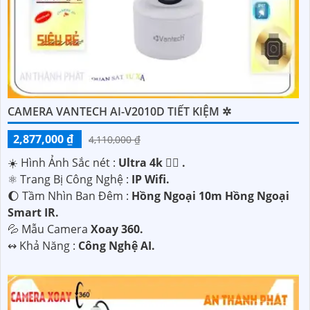
CAMERA VANTECH AI-V2010D TIẾT KIỆM ✲
2,877,000 ₫
4,110,000 ₫
☀️ Hình Ảnh Sắc nét :
Ultra 4k 👍🏾 .
⚛️ Trang Bị Công Nghệ :
IP Wifi.
🌔 Tầm Nhìn Ban Đêm :
Hồng Ngoại 10m Hồng Ngoại
Smart IR.
💦 Mẫu Camera
Xoay 360.
️↭ Khả Năng :
Công Nghệ AI.