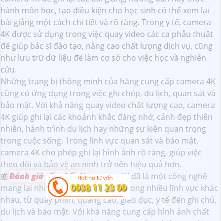
hành môn học, tạo điều kiện cho học sinh có thể xem lại
bài giảng một cách chi tiết và rõ ràng. Trong y tế, camera
4K được sử dụng trong việc quay video các ca phẫu thuật
để giúp bác sĩ đào tạo, nâng cao chất lượng dịch vụ, cũng
như lưu trữ dữ liệu để làm cơ sở cho việc học và nghiên
cứu.
Những trang bị thông minh của hãng cung cấp camera 4K
cũng có ứng dụng trong việc ghi chép, du lịch, quan sát và
bảo mật. Với khả năng quay video chất lượng cao, camera
4K giúp ghi lại các khoảnh khắc đáng nhớ, cảnh đẹp thiên
nhiên, hành trình du lịch hay những sự kiện quan trọng
trong cuộc sống. Trong lĩnh vực quan sát và bảo mật,
camera 4K cho phép ghi lại hình ảnh rõ ràng, giúp việc
theo dõi và bảo vệ an ninh trở nên hiệu quả hơn.
📰
Đánh giá tốt nhất là
camera 4K đã là một công nghệ
mang lại nhiều ứng dụng thực tế trong nhiều lĩnh vực khác
nhau, từ quay phim, quảng cáo, giáo dục, y tế đến ghi chú,
du lịch và bảo mật. Với khả năng cung cấp hình ảnh chất