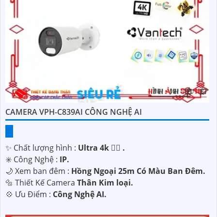
CAMERA VPH-C839AI CÔNG NGHỆ AI
✨ Chất lượng hình :
Ultra 4k 👍🏾 .
✳️ Công Nghệ :
IP.
🌙 Xem ban đêm :
Hồng Ngoại 25m Có Màu Ban Ðêm.
🔩 Thiết Kế Camera
Thân Kim loại.
️💠 Ưu Điểm :
Công Nghệ AI.