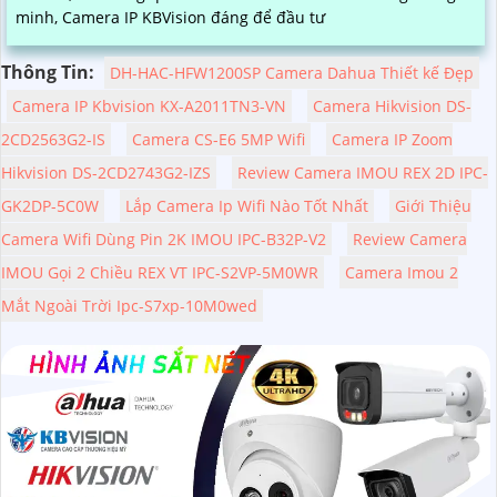
minh, Camera IP KBVision đáng để đầu tư
Thông Tin:
DH-HAC-HFW1200SP Camera Dahua Thiết kế Đẹp
Camera IP Kbvision KX-A2011TN3-VN
Camera Hikvision DS-
2CD2563G2-IS
Camera CS-E6 5MP Wifi
Camera IP Zoom
Hikvision DS-2CD2743G2-IZS
Review Camera IMOU REX 2D IPC-
GK2DP-5C0W
Lắp Camera Ip Wifi Nào Tốt Nhất
Giới Thiệu
Camera Wifi Dùng Pin 2K IMOU IPC-B32P-V2
Review Camera
IMOU Gọi 2 Chiều REX VT IPC-S2VP-5M0WR
Camera Imou 2
Mắt Ngoài Trời Ipc-S7xp-10M0wed