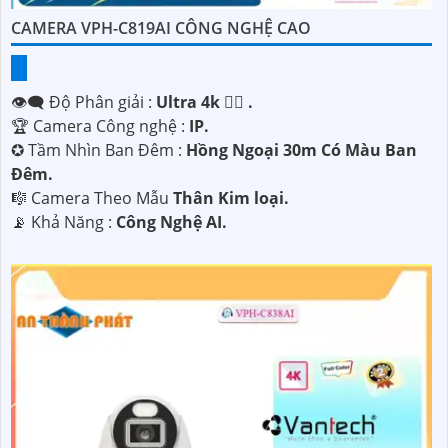
CAMERA VPH-C819AI CÔNG NGHỆ CAO
👁️‍🗨 Độ Phân giải :
Ultra 4k 👍🏾 .
🏆 Camera Công nghệ :
IP.
✪ Tầm Nhìn Ban Đêm :
Hồng Ngoại 30m Có Màu Ban
Ðêm.
🎼️ Camera Theo Mẫu
Thân Kim loại.
️📡 Khả Năng :
Công Nghệ AI.