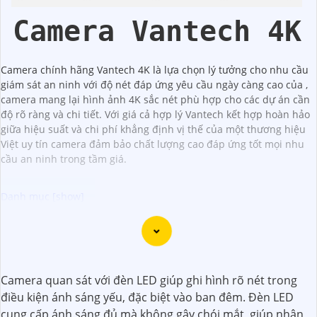
Camera Vantech 4K
Camera chính hãng Vantech 4K là lựa chọn lý tưởng cho nhu cầu
giám sát an ninh với độ nét đáp ứng yêu cầu ngày càng cao của ,
camera mang lại hình ảnh 4K sắc nét phù hợp cho các dự án cần
độ rõ ràng và chi tiết. Với giá cả hợp lý Vantech kết hợp hoàn hảo
giữa hiệu suất và chi phí khẳng định vị thế của một thương hiệu
Việt uy tín camera đảm bảo chất lượng cao đáp ứng tốt mọi nhu
cầu an ninh trong tầm giá.
Dưới đây là 130 từ giới thiệu cho Camera 4K Siêu Sắc Nét:
"Camera 4K Siêu Sắc Nét là sự lựa chọn hoàn hảo cho việc
giám sát và ghi hình chất lượng cao. Với độ phân giải siêu
Camera quan sát với đèn LED giúp ghi hình rõ nét trong
nét 4K, bạn sẽ có những hình ảnh rõ nét, sống động và chi
điều kiện ánh sáng yếu, đặc biệt vào ban đêm. Đèn LED
tiết. Được trang bị công nghệ hiện đại, Camera này cung
cung cấp ánh sáng đủ mà không gây chói mắt, giúp nhận