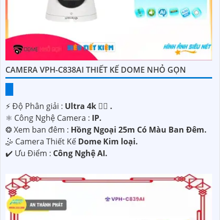
CAMERA VPH-C838AI THIẾT KẾ DOME NHỎ GỌN
️⚡ Độ Phân giải :
Ultra 4k 👍🏾 .
⚛️ Công Nghệ Camera :
IP.
❂ Xem ban đêm :
Hồng Ngoại 25m Có Màu Ban Ðêm.
🤹 Camera Thiết Kế
Dome Kim loại.
️✔️ Ưu Điểm :
Công Nghệ AI.