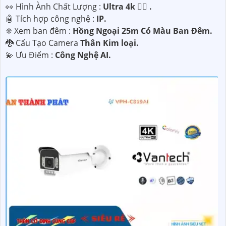
️👀 Hình Ành Chất Lượng :
Ultra 4k 👍🏾 .
🤖️ Tích hợp công nghệ :
IP.
❈ Xem ban đêm :
Hồng Ngoại 25m Có Màu Ban Ðêm.
🐉️ Cấu Tạo Camera
Thân Kim loại.
️💫 Ưu Điểm :
Công Nghệ AI.