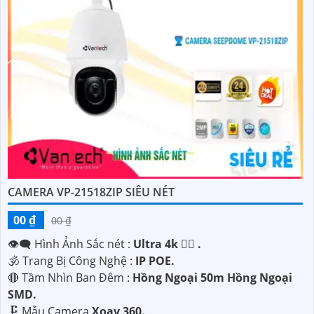
CAMERA VP-21518ZIP SIÊU NÉT
00 ₫
00 ₫
👁️‍🗨 Hình Ảnh Sắc nét :
Ultra 4k 👍🏾 .
🕉️ Trang Bị Công Nghệ :
IP POE.
🔴 Tầm Nhìn Ban Đêm :
Hồng Ngoại 50m Hồng Ngoại
SMD.
🗜️ Mẫu Camera
Xoay 360.