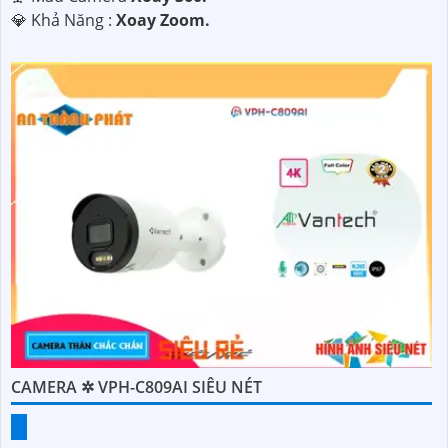
️💎 Khả Năng :
Xoay Zoom.
CAMERA ✲ VPH-C809AI SIÊU NÉT