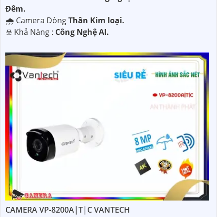
Ðêm.
🌧️ Camera Dòng
Thân Kim loại.
️☣️ Khả Năng :
Công Nghệ AI.
CAMERA VP-8200A|T|C VANTECH