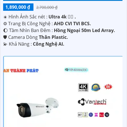
1,890,000 ₫
2,700,000 ₫
☀️ Hình Ảnh Sắc nét :
Ultra 4k 👍🏾 .
⚙ Trang Bị Công Nghệ :
AHD CVI TVI BCS.
🌔 Tầm Nhìn Ban Đêm :
Hồng Ngoại 50m Led Array.
🛡 Camera Dòng
Thân Plastic.
️💫 Khả Năng :
Công Nghệ AI.