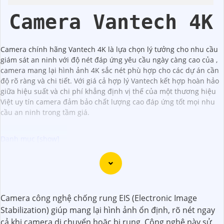
Camera Vantech 4K
Camera chính hãng Vantech 4K là lựa chọn lý tưởng cho nhu cầu
giám sát an ninh với độ nét đáp ứng yêu cầu ngày càng cao của ,
camera mang lại hình ảnh 4K sắc nét phù hợp cho các dự án cần
độ rõ ràng và chi tiết. Với giá cả hợp lý Vantech kết hợp hoàn hảo
giữa hiệu suất và chi phí khẳng định vị thế của một thương hiệu
Việt uy tín camera đảm bảo chất lượng cao đáp ứng tốt mọi nhu
cầu an ninh trong tầm giá.
Dưới đây là 130 từ giới thiệu cho Camera 4K Siêu Sắc Nét:
"Camera 4K Siêu Sắc Nét là sự lựa chọn hoàn hảo cho việc
giám sát và ghi hình chất lượng cao. Với độ phân giải siêu
Camera công nghệ chống rung EIS (Electronic Image
nét 4K, bạn sẽ có những hình ảnh rõ nét, sống động và chi
Stabilization) giúp mang lại hình ảnh ổn định, rõ nét ngay
tiết. Được trang bị công nghệ hiện đại, Camera này cung
cả khi camera di chuyển hoặc bị rung. Công nghệ này sử