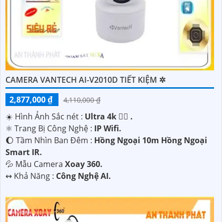
CAMERA VANTECH AI-V2010D TIẾT KIỆM ✲
2,877,000 ₫
4,110,000 ₫
☀️ Hình Ảnh Sắc nét :
Ultra 4k 👍🏾 .
⚛️ Trang Bị Công Nghệ :
IP Wifi.
🌔 Tầm Nhìn Ban Đêm :
Hồng Ngoại 10m Hồng Ngoại
Smart IR.
💦 Mẫu Camera
Xoay 360.
️↭ Khả Năng :
Công Nghệ AI.