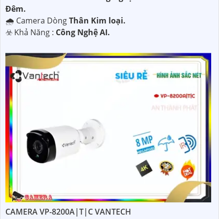
Ðêm.
🌧️ Camera Dòng
Thân Kim loại.
️☣️ Khả Năng :
Công Nghệ AI.
CAMERA VP-8200A|T|C VANTECH