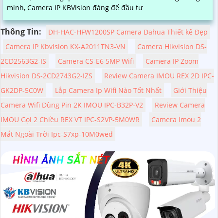
minh, Camera IP KBVision đáng để đầu tư
Thông Tin:
DH-HAC-HFW1200SP Camera Dahua Thiết kế Đẹp
Camera IP Kbvision KX-A2011TN3-VN
Camera Hikvision DS-
2CD2563G2-IS
Camera CS-E6 5MP Wifi
Camera IP Zoom
Hikvision DS-2CD2743G2-IZS
Review Camera IMOU REX 2D IPC-
GK2DP-5C0W
Lắp Camera Ip Wifi Nào Tốt Nhất
Giới Thiệu
Camera Wifi Dùng Pin 2K IMOU IPC-B32P-V2
Review Camera
IMOU Gọi 2 Chiều REX VT IPC-S2VP-5M0WR
Camera Imou 2
Mắt Ngoài Trời Ipc-S7xp-10M0wed