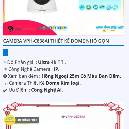
CAMERA VPH-C838AI THIẾT KẾ DOME NHỎ GỌN
️⚡ Độ Phân giải :
Ultra 4k 👍🏾 .
⚛️ Công Nghệ Camera :
IP.
❂ Xem ban đêm :
Hồng Ngoại 25m Có Màu Ban Ðêm.
🤹 Camera Thiết Kế
Dome Kim loại.
️✔️ Ưu Điểm :
Công Nghệ AI.