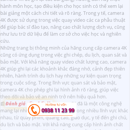
hành môn học, tạo điều kiện cho học sinh có thể xem lại
bài giảng một cách chi tiết và rõ ràng. Trong y tế, camera
4K được sử dụng trong việc quay video các ca phẫu thuật
để giúp bác sĩ đào tạo, nâng cao chất lượng dịch vụ, cũng
như lưu trữ dữ liệu để làm cơ sở cho việc học và nghiên
cứu.
Những trang bị thông minh của hãng cung cấp camera 4K
cũng có ứng dụng trong việc ghi chép, du lịch, quan sát và
bảo mật. Với khả năng quay video chất lượng cao, camera
4K giúp ghi lại các khoảnh khắc đáng nhớ, cảnh đẹp thiên
nhiên, hành trình du lịch hay những sự kiện quan trọng
trong cuộc sống. Trong lĩnh vực quan sát và bảo mật,
camera 4K cho phép ghi lại hình ảnh rõ ràng, giúp việc
theo dõi và bảo vệ an ninh trở nên hiệu quả hơn.
📰
Đánh giá tốt nhất là
camera 4K đã là một công nghệ
mang lại nhiều ứng dụng thực tế trong nhiều lĩnh vực khác
nhau, từ quay phim, quảng cáo, giáo dục, y tế đến ghi chú,
du lịch và bảo mật. Với khả năng cung cấp hình ảnh chất