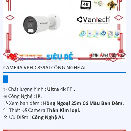
CAMERA VPH-C839AI CÔNG NGHỆ AI
✨ Chất lượng hình :
Ultra 4k 👍🏾 .
✳️ Công Nghệ :
IP.
🌙 Xem ban đêm :
Hồng Ngoại 25m Có Màu Ban Ðêm.
🔩 Thiết Kế Camera
Thân Kim loại.
️💠 Ưu Điểm :
Công Nghệ AI.