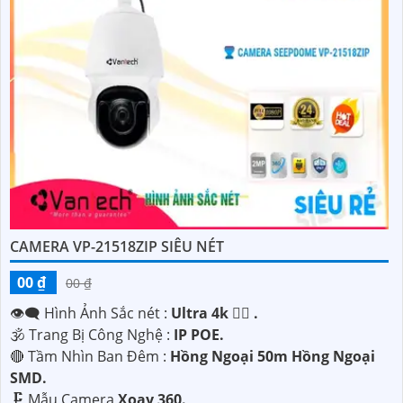
CAMERA VP-21518ZIP SIÊU NÉT
00 ₫
00 ₫
👁️‍🗨 Hình Ảnh Sắc nét :
Ultra 4k 👍🏾 .
🕉️ Trang Bị Công Nghệ :
IP POE.
🔴 Tầm Nhìn Ban Đêm :
Hồng Ngoại 50m Hồng Ngoại
SMD.
🗜️ Mẫu Camera
Xoay 360.