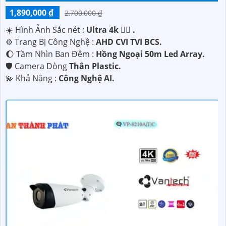
1,890,000 ₫
2,700,000 ₫
☀️ Hình Ảnh Sắc nét :
Ultra 4k 👍🏾 .
⚙ Trang Bị Công Nghệ :
AHD CVI TVI BCS.
🌔 Tầm Nhìn Ban Đêm :
Hồng Ngoại 50m Led Array.
🛡 Camera Dòng
Thân Plastic.
️💫 Khả Năng :
Công Nghệ AI.