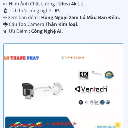
️👀 Hình Ành Chất Lượng :
Ultra 4k 👍🏾 .
🤖️ Tích hợp công nghệ :
IP.
❈ Xem ban đêm :
Hồng Ngoại 25m Có Màu Ban Ðêm.
🐉️ Cấu Tạo Camera
Thân Kim loại.
️💫 Ưu Điểm :
Công Nghệ AI.