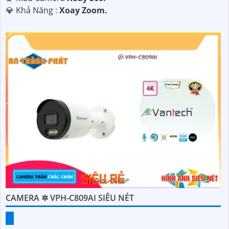
️💎 Khả Năng :
Xoay Zoom.
CAMERA ✲ VPH-C809AI SIÊU NÉT