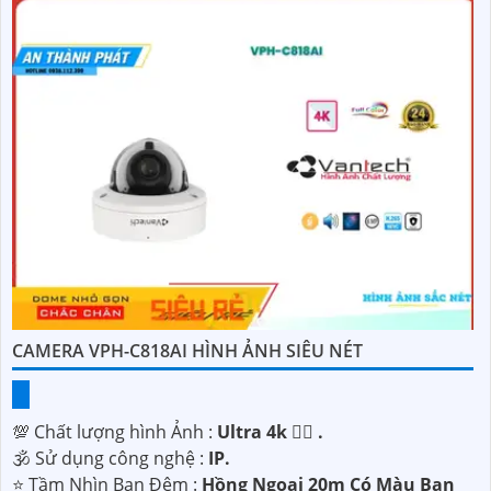
CAMERA VPH-C818AI HÌNH ẢNH SIÊU NÉT
💯 Chất lượng hình Ảnh :
Ultra 4k 👍🏾 .
🕉️ Sử dụng công nghệ :
IP.
⭐ Tầm Nhìn Ban Đêm :
Hồng Ngoại 20m Có Màu Ban