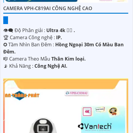
CAMERA VPH-C819AI CÔNG NGHỆ CAO
👁️‍🗨 Độ Phân giải :
Ultra 4k 👍🏾 .
🏆 Camera Công nghệ :
IP.
✪ Tầm Nhìn Ban Đêm :
Hồng Ngoại 30m Có Màu Ban
Ðêm.
🎼️ Camera Theo Mẫu
Thân Kim loại.
️📡 Khả Năng :
Công Nghệ AI.