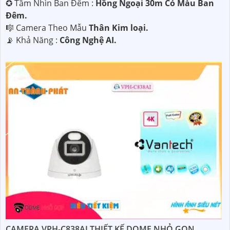
✪ Tầm Nhìn Ban Đêm :
Hồng Ngoại 30m Có Màu Ban
Ðêm.
🎼️ Camera Theo Mẫu
Thân Kim loại.
️📡 Khả Năng :
Công Nghệ AI.
CAMERA VPH-C838AI THIẾT KẾ DOME NHỎ GỌN