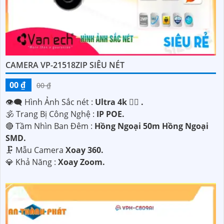
CAMERA VP-21518ZIP SIÊU NÉT
00 ₫
00 ₫
👁️‍🗨 Hình Ảnh Sắc nét :
Ultra 4k 👍🏾 .
🕉️ Trang Bị Công Nghệ :
IP POE.
🔴 Tầm Nhìn Ban Đêm :
Hồng Ngoại 50m Hồng Ngoại
SMD.
🗜️ Mẫu Camera
Xoay 360.
️💎 Khả Năng :
Xoay Zoom.