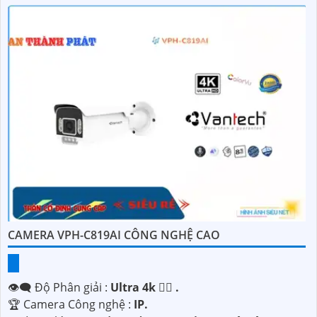
CAMERA VPH-C819AI CÔNG NGHỆ CAO
👁️‍🗨 Độ Phân giải :
Ultra 4k 👍🏾 .
🏆 Camera Công nghệ :
IP.