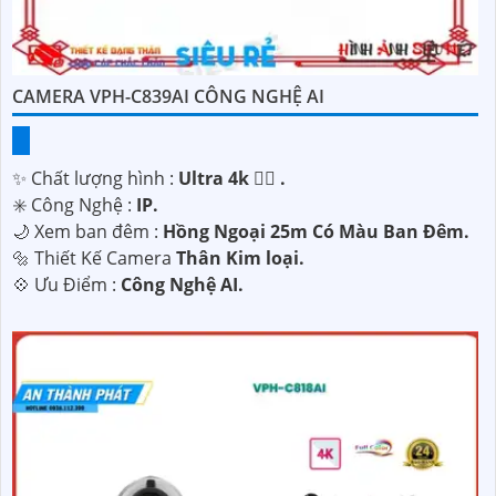
CAMERA VPH-C839AI CÔNG NGHỆ AI
✨ Chất lượng hình :
Ultra 4k 👍🏾 .
✳️ Công Nghệ :
IP.
🌙 Xem ban đêm :
Hồng Ngoại 25m Có Màu Ban Ðêm.
🔩 Thiết Kế Camera
Thân Kim loại.
️💠 Ưu Điểm :
Công Nghệ AI.