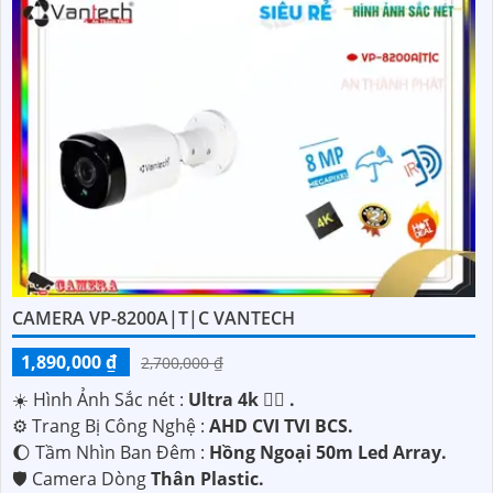
CAMERA VP-8200A|T|C VANTECH
1,890,000 ₫
2,700,000 ₫
☀️ Hình Ảnh Sắc nét :
Ultra 4k 👍🏾 .
⚙ Trang Bị Công Nghệ :
AHD CVI TVI BCS.
🌔 Tầm Nhìn Ban Đêm :
Hồng Ngoại 50m Led Array.
🛡 Camera Dòng
Thân Plastic.