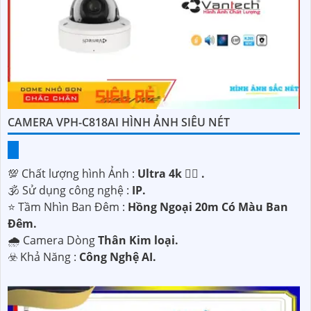
CAMERA VPH-C818AI HÌNH ẢNH SIÊU NÉT
💯 Chất lượng hình Ảnh :
Ultra 4k 👍🏾 .
🕉️ Sử dụng công nghệ :
IP.
⭐ Tầm Nhìn Ban Đêm :
Hồng Ngoại 20m Có Màu Ban
Ðêm.
🌧️ Camera Dòng
Thân Kim loại.
️☣️ Khả Năng :
Công Nghệ AI.