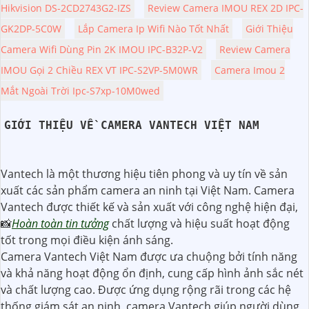
Hikvision DS-2CD2743G2-IZS
Review Camera IMOU REX 2D IPC-
GK2DP-5C0W
Lắp Camera Ip Wifi Nào Tốt Nhất
Giới Thiệu
Camera Wifi Dùng Pin 2K IMOU IPC-B32P-V2
Review Camera
IMOU Gọi 2 Chiều REX VT IPC-S2VP-5M0WR
Camera Imou 2
Mắt Ngoài Trời Ipc-S7xp-10M0wed
GIỚI THIỆU VỀ CAMERA VANTECH VIỆT NAM
Vantech là một thương hiệu tiên phong và uy tín về sản
xuất các sản phẩm camera an ninh tại Việt Nam. Camera
Vantech được thiết kế và sản xuất với công nghệ hiện đại,
📸
Hoàn toàn tin tưởng
chất lượng và hiệu suất hoạt động
tốt trong mọi điều kiện ánh sáng.
Camera Vantech Việt Nam được ưa chuộng bởi tính năng
và khả năng hoạt động ổn định, cung cấp hình ảnh sắc nét
và chất lượng cao. Được ứng dụng rộng rãi trong các hệ
thống giám sát an ninh, camera Vantech giúp người dùng