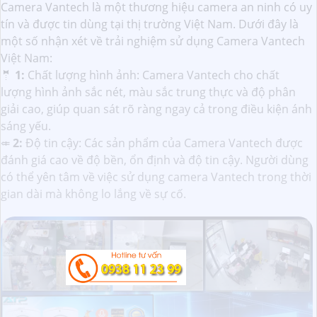
Camera Vantech là một thương hiệu camera an ninh có uy
tín và được tin dùng tại thị trường Việt Nam. Dưới đây là
một số nhận xét về trải nghiệm sử dụng Camera Vantech
Việt Nam:
🤵
1:
Chất lượng hình ảnh: Camera Vantech cho chất
lượng hình ảnh sắc nét, màu sắc trung thực và độ phân
giải cao, giúp quan sát rõ ràng ngay cả trong điều kiện ánh
sáng yếu.
⤂
2:
Độ tin cậy: Các sản phẩm của Camera Vantech được
đánh giá cao về độ bền, ổn định và độ tin cậy. Người dùng
có thể yên tâm về việc sử dụng camera Vantech trong thời
gian dài mà không lo lắng về sự cố.