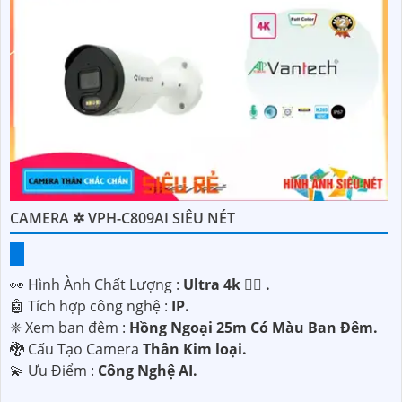
CAMERA ✲ VPH-C809AI SIÊU NÉT
️👀 Hình Ành Chất Lượng :
Ultra 4k 👍🏾 .
🤖️ Tích hợp công nghệ :
IP.
❈ Xem ban đêm :
Hồng Ngoại 25m Có Màu Ban Ðêm.
🐉️ Cấu Tạo Camera
Thân Kim loại.
️💫 Ưu Điểm :
Công Nghệ AI.