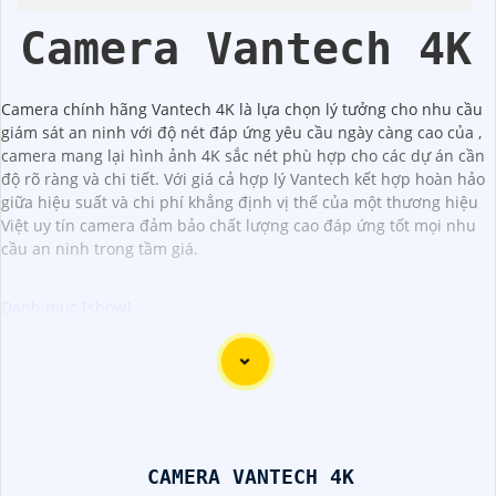
Camera Vantech 4K
Camera chính hãng Vantech 4K là lựa chọn lý tưởng cho nhu cầu
giám sát an ninh với độ nét đáp ứng yêu cầu ngày càng cao của ,
camera mang lại hình ảnh 4K sắc nét phù hợp cho các dự án cần
độ rõ ràng và chi tiết. Với giá cả hợp lý Vantech kết hợp hoàn hảo
giữa hiệu suất và chi phí khẳng định vị thế của một thương hiệu
Việt uy tín camera đảm bảo chất lượng cao đáp ứng tốt mọi nhu
cầu an ninh trong tầm giá.
Camera Vantech là một thương hiệu camera an ninh hàng
đầu tại Việt Nam, chúng được thiết kế với công nghệ hiện
đại và chất lượng cao để khẳng định an ninh và giám sát
tốt cho ngôi nhà, cửa hàng, văn phòng hoặc doanh nghiệp
của bạn.
CAMERA VANTECH 4K