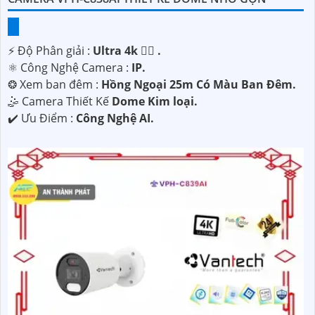
️⚡ Độ Phân giải :
Ultra 4k 👍🏾 .
⚛️ Công Nghệ Camera :
IP.
❂ Xem ban đêm :
Hồng Ngoại 25m Có Màu Ban Ðêm.
🤹 Camera Thiết Kế
Dome Kim loại.
️✔️ Ưu Điểm :
Công Nghệ AI.