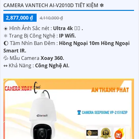
CAMERA VANTECH AI-V2010D TIẾT KIỆM ✲
2,877,000 ₫
4,110,000 ₫
☀️ Hình Ảnh Sắc nét :
Ultra 4k 👍🏾 .
⚛️ Trang Bị Công Nghệ :
IP Wifi.
'
🌔 Tầm Nhìn Ban Đêm :
Hồng Ngoại 10m Hồng Ngoại
Smart IR.
💦 Mẫu Camera
Xoay 360.
️↭ Khả Năng :
Công Nghệ AI.