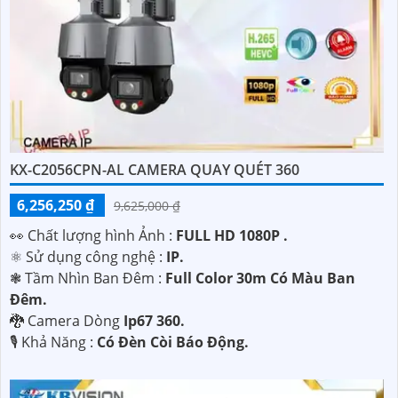
KX-C2056CPN-AL CAMERA QUAY QUÉT 360
6,256,250 ₫
9,625,000 ₫
️👀 Chất lượng hình Ảnh :
FULL HD 1080P .
⚛️ Sử dụng công nghệ :
IP.
❃ Tầm Nhìn Ban Đêm :
Full Color 30m Có Màu Ban
Ðêm.
🐉️ Camera Dòng
Ip67 360.
️🎙 Khả Năng :
Có Ðèn Còi Báo Động.