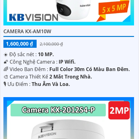
CAMERA KX-AM10W
1,600,000 ₫
2,100,000 ₫
☀️ Độ sắc nét :
10 MP.
🌠 Công Nghệ Camera :
IP Wifi.
🌈 Video Ban Đêm :
Full Color 30m Có Màu Ban Ðêm.
🎨 Camera Thiết Kế
2 Mắt Trong Nhà.
️🎙 Ưu Điểm :
Thu Âm Và Loa.