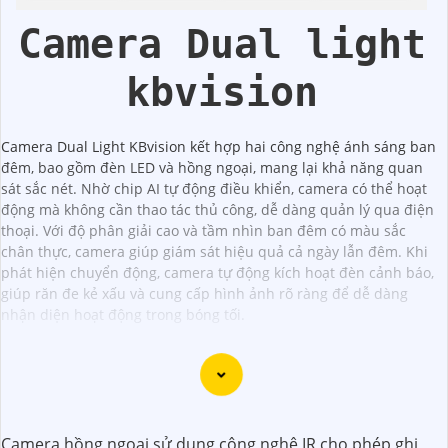
Camera Dual light
kbvision
Camera Dual Light KBvision kết hợp hai công nghệ ánh sáng ban
đêm, bao gồm đèn LED và hồng ngoại, mang lại khả năng quan
sát sắc nét. Nhờ chip AI tự động điều khiển, camera có thể hoạt
động mà không cần thao tác thủ công, dễ dàng quản lý qua điện
thoại. Với độ phân giải cao và tầm nhìn ban đêm có màu sắc
chân thực, camera giúp giám sát hiệu quả cả ngày lẫn đêm. Khi
phát hiện chuyển động, camera tự động kích hoạt đèn cảnh báo,
giúp răn đe kẻ xấu và cung cấp hình ảnh rõ ràng để dễ dàng
nhận diện hoạt động trong bóng tối.
Camera Xoay 360 Trong Nhà Chuyên nghiệp là sự lựa chọn
Camera hồng ngoại sử dụng công nghệ IR cho phép ghi
đáng tin cậy cho dự án của bạn. Với khả năng quay xung