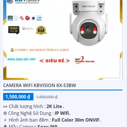
CAMERA WIFI KBVISION KX-S3BW
1,500,000 ₫
1,800,000 ₫
️👀 Chất lượng hình :
2K Lite .
⚙ Công Nghệ Sử Dụng :
IP Wifi.
🔅 Hình ảnh ban đêm :
Full Color 30m ONVIF.
🐜 Mẫu Camera
Xoay 360.