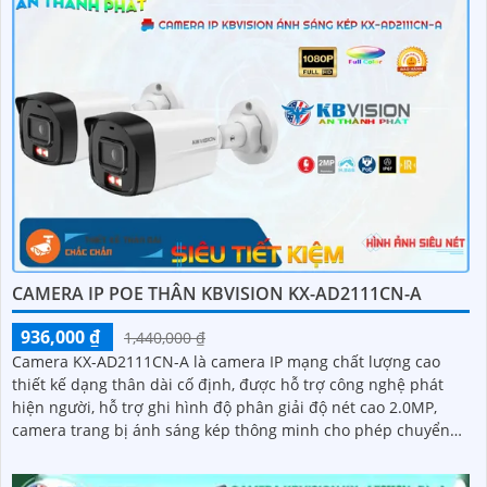
CAMERA IP POE THÂN KBVISION KX-AD2111CN-A
936,000 ₫
1,440,000 ₫
Camera KX-AD2111CN-A là camera IP mạng chất lượng cao
thiết kế dạng thân dài cố định, được hỗ trợ công nghệ phát
hiện người, hỗ trợ ghi hình độ phân giải độ nét cao 2.0MP,
camera trang bị ánh sáng kép thông minh cho phép chuyển
đổi linh hoạt giữa chế độ hồng ngoại và led trợ sáng ban đêm,
giúp giám sát bảo vệ an ninh ban đêm một cách linh hoạt