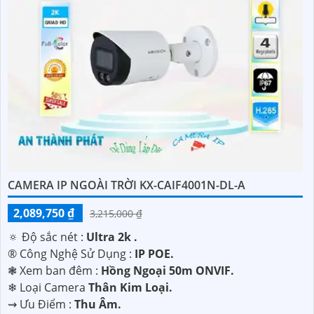
quản lý dự án của bạn.
'
CAMERA IP NGOÀI TRỜI KX-CAIF4001N-DL-A
2,089,750 ₫
3,215,000 ₫
🔅 Độ sắc nét :
Ultra 2k .
®️ Công Nghệ Sử Dụng :
IP POE.
❃ Xem ban đêm :
Hồng Ngoại 50m ONVIF.
❄ Loại Camera
Thân Kim Loại.
️⇝ Ưu Điểm :
Thu Âm.