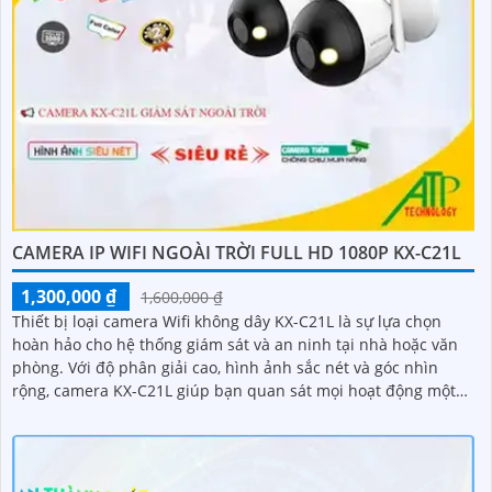
CAMERA IP WIFI NGOÀI TRỜI FULL HD 1080P KX-C21L
1,300,000 ₫
1,600,000 ₫
Thiết bị loại camera Wifi không dây KX-C21L là sự lựa chọn
hoàn hảo cho hệ thống giám sát và an ninh tại nhà hoặc văn
phòng. Với độ phân giải cao, hình ảnh sắc nét và góc nhìn
rộng, camera KX-C21L giúp bạn quan sát mọi hoạt động một
cách dễ dàng