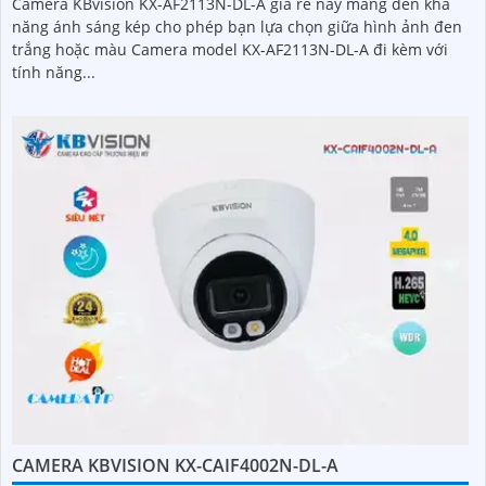
Camera KBvision KX-AF2113N-DL-A giá rẻ này mang đến khả
năng ánh sáng kép cho phép bạn lựa chọn giữa hình ảnh đen
trắng hoặc màu Camera model KX-AF2113N-DL-A đi kèm với
tính năng...
CAMERA KBVISION KX-CAIF4002N-DL-A