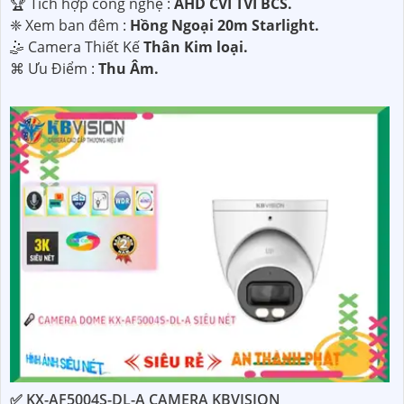
🏆 Tích hợp công nghệ :
AHD CVI TVI BCS.
❈ Xem ban đêm :
Hồng Ngoại 20m Starlight.
🤹 Camera Thiết Kế
Thân Kim loại.
️⌘ Ưu Điểm :
Thu Âm.
✅ KX-AF5004S-DL-A CAMERA KBVISION