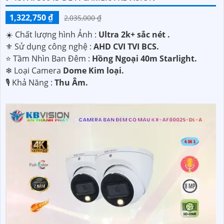
1,322,750 ₫
2,035,000 ₫
☀️ Chất lượng hình Ảnh :
Ultra 2k+ sắc nét .
⚜️ Sử dụng công nghệ :
AHD CVI TVI BCS.
⭐ Tầm Nhìn Ban Đêm :
Hồng Ngoại 40m Starlight.
❄ Loại Camera
Dome Kim loại.
️🎙 Khả Năng :
Thu Âm.