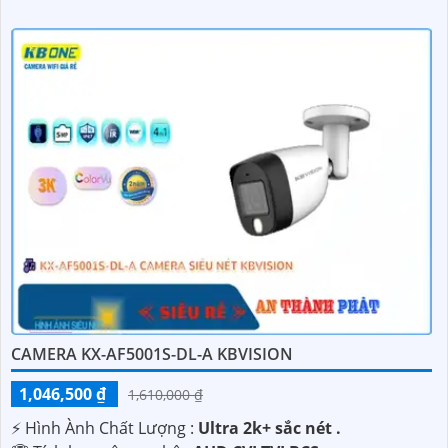
CAMERA KX-AF5001S-DL-A KBVISION
1,046,500 ₫
1,610,000 ₫
️⚡ Hình Ành Chất Lượng :
Ultra 2k+ sắc nét .