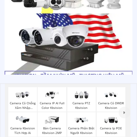
Camera Có Chống
Camera IP AI Full
Camera PTZ
Camera Có DWDR
Xâm Nhập
Color Kbvision
Kbvision
Kbvision
Kbvision
Camera Kbvision
Bán Camera
Camera Phân Biệt
Camera Ip POE
Tích Hợp Ai
Kbvision 2MP
Người Kbvision
Kbvision