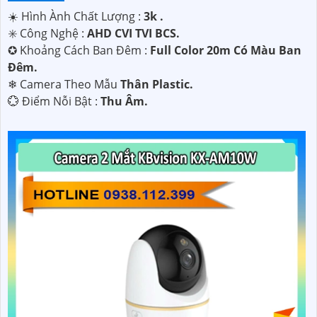
☀️ Hình Ành Chất Lượng :
3k .
✳️ Công Nghệ :
AHD CVI TVI BCS.
✪ Khoảng Cách Ban Đêm :
Full Color 20m Có Màu Ban
Ðêm.
❄ Camera Theo Mẫu
Thân Plastic.
️💮 Điểm Nỗi Bật :
Thu Âm.