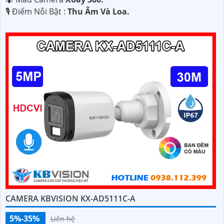
️🎙 Điểm Nỗi Bật :
Thu Âm Và Loa.
CAMERA KBVISION KX-AD5111C-A
5%-35%
Liên hệ