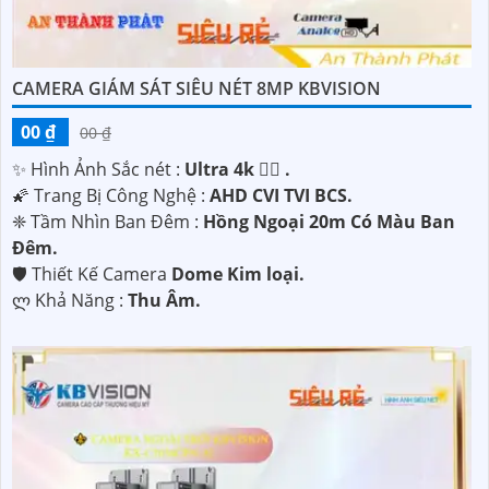
CAMERA GIÁM SÁT SIÊU NÉT 8MP KBVISION
00 ₫
00 ₫
✨ Hình Ảnh Sắc nét :
Ultra 4k 👍🏾 .
🌠 Trang Bị Công Nghệ :
AHD CVI TVI BCS.
❈ Tầm Nhìn Ban Đêm :
Hồng Ngoại 20m Có Màu Ban
Ðêm.
🛡 Thiết Kế Camera
Dome Kim loại.
️ლ Khả Năng :
Thu Âm.