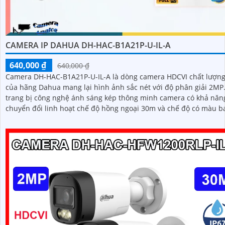
CAMERA IP DAHUA DH-HAC-B1A21P-U-IL-A
640,000 ₫
640,000 ₫
Camera DH-HAC-B1A21P-U-IL-A là dòng camera HDCVI chất lượng
của hãng Dahua mang lại hình ảnh sắc nét với độ phân giải 2MP.
trang bị công nghệ ánh sáng kép thông minh camera có khả năn
chuyển đổi linh hoạt chế độ hồng ngoại 30m và chế độ có màu b
đêm tầm xa lên đến 20m đảm bảo an ninh hiệu quả