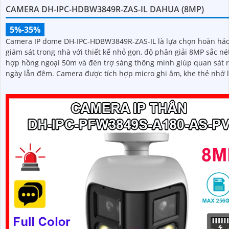
CAMERA DH-IPC-HDBW3849R-ZAS-IL DAHUA (8MP)
5%-35%
Camera IP dome DH-IPC-HDBW3849R-ZAS-IL là lựa chọn hoàn hả
giám sát trong nhà với thiết kế nhỏ gọn, độ phân giải 8MP sắc nét
hợp hồng ngoại 50m và đèn trợ sáng thông minh giúp quan sát r
ngày lẫn đêm. Camera được tích hợp micro ghi âm, khe thẻ nhớ lên
đến 512GB và công nghệ phân biệt người và phương tiện, nâng 
chính xác trong cảnh báo, hỗ trợ POE tiện lợi