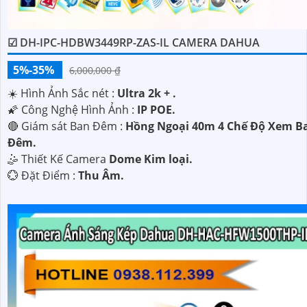
☑ DH-IPC-HDBW3449RP-ZAS-IL CAMERA DAHUA
5%-35%
6,000,000 ₫
☀️ Hình Ảnh Sắc nét :
Ultra 2k + .
🌠 Công Nghệ Hình Ảnh :
IP POE.
🔴 Giám sát Ban Đêm :
Hồng Ngoại 40m 4 Chế Độ Xem B
Đêm.
🤹 Thiết Kế Camera
Dome Kim loại.
️💮 Đặt Điểm :
Thu Âm.