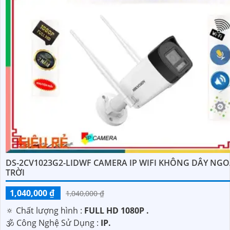
DS-2CV1023G2-LIDWF CAMERA IP WIFI KHÔNG DÂY NGO
TRỜI
1,040,000 ₫
1,040,000 ₫
🔅 Chất lượng hình :
FULL HD 1080P .
🕉️ Công Nghệ Sử Dụng :
IP.