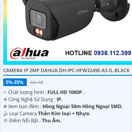
CAMERA IP 2MP DAHUA DH-IPC-HFW3249E-AS-IL-BLACK
5%-35%
liên hệ
✨ Chất lượng hình :
FULL HD 1080P .
✳️ Công Nghệ Sử Dụng :
IP.
❈ Xem ban đêm :
Hồng Ngoại 50m Hồng Ngoại SMD.
🤹 Loại Camera
Thân Kim loại + Nhựa.
️💠 Điểm Nỗi Bật :
Thu Âm.