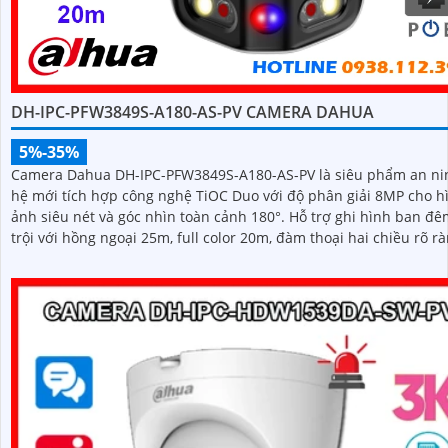
DH-IPC-PFW3849S-A180-AS-PV CAMERA DAHUA
5%-35%
Camera Dahua DH-IPC-PFW3849S-A180-AS-PV là siêu phẩm an ni
hệ mới tích hợp công nghệ TiOC Duo với độ phân giải 8MP cho h
ảnh siêu nét và góc nhìn toàn cảnh 180°. Hỗ trợ ghi hình ban đêm vượt
trội với hồng ngoại 25m, full color 20m, đàm thoại hai chiều rõ rà
cùng khe cắm thẻ nhớ 256GB đáp ứng nhu cầu lưu trữ dài hạn, th
chuẩn IP67 chống bụi nước, cấp nguồn POE