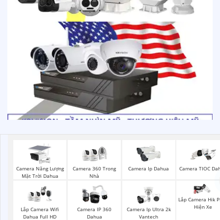
Camera Năng Lượng
Camera 360 Trong
Camera Ip Dahua
Camera TIOC Da
Mặt Trời Dahua
Nhà
Lắp Camera Hik P
Hiện Xe
Lắp Camera Wifi
Camera IP 360
Camera Ip Ultra 2k
Dahua Full HD
Dahua
Vantech