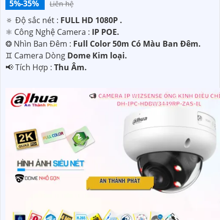
5%-35%
Liên hệ
🔅 Độ sắc nét :
FULL HD 1080P .
⚛️ Công Nghệ Camera :
IP POE.
❂ Nhìn Ban Đêm :
Full Color 50m Có Màu Ban Ðêm.
♊ Camera Dòng
Dome Kim loại.
️📢 Tích Hợp :
Thu Âm.