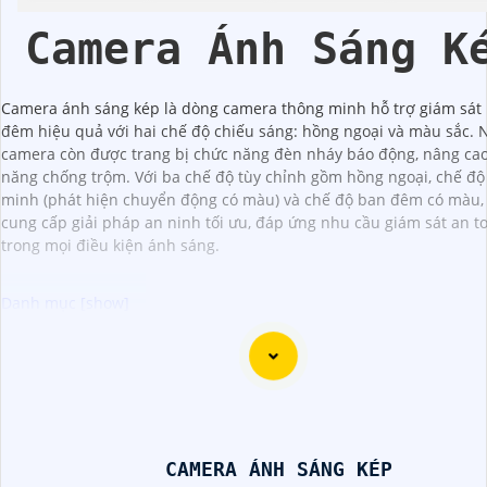
Camera Ánh Sáng K
Camera ánh sáng kép là dòng camera thông minh hỗ trợ giám sát
đêm hiệu quả với hai chế độ chiếu sáng: hồng ngoại và màu sắc. N
camera còn được trang bị chức năng đèn nháy báo động, nâng ca
năng chống trộm. Với ba chế độ tùy chỉnh gồm hồng ngoại, chế độ
minh (phát hiện chuyển động có màu) và chế độ ban đêm có màu,
cung cấp giải pháp an ninh tối ưu, đáp ứng nhu cầu giám sát an t
trong mọi điều kiện ánh sáng.
Camera Chống Ngược Sáng là dòng camera quan sát không
thiếu nhằm ứng phó với các trường hợp khu vực giám sát c
kiện ánh sáng mạnh. Camera giúp ghi lại hình ảnh rõ ràng,
thực mà không bị chói sáng. Dưới đây là một số dòng came
lượng giá rẻ mà An Thành Phát đã chọn lọc và đề xuất dàn
CAMERA ÁNH SÁNG KÉP