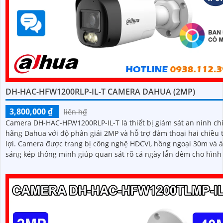
DH-HAC-HFW1200RLP-IL-T CAMERA DAHUA (2MP)
3,800,000 ₫
liên h₫
Camera DH-HAC-HFW1200RLP-IL-T là thiết bị giám sát an ninh ch
hãng Dahua với độ phân giải 2MP và hỗ trợ đàm thoại hai chiều 
lợi. Camera được trang bị công nghệ HDCVI, hồng ngoại 30m và ánh
sáng kép thông minh giúp quan sát rõ cả ngày lẫn đêm cho hình
có màu vào ban đêm