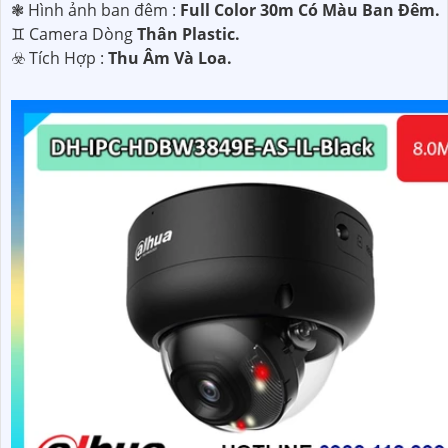
❃ Hình ảnh ban đêm :
Full Color 30m Có Màu Ban Ðêm.
♊ Camera Dòng
Thân Plastic.
️☣️ Tích Hợp :
Thu Âm Và Loa.