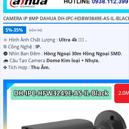
CAMERA IP 8MP DAHUA DH-IPC-HDBW3849E-AS-IL-BLAC
5%-35%
liên hệ
🔆 Hình Ành Chất Lượng :
Ultra 4k 👍🏾 .
®️ Công Nghệ :
IP.
🌚 Nhìn Ban Đêm :
Hồng Ngoại 30m Hồng Ngoại SMD.
🌧️ Cấu Tạo Camera
Dome Kim loại + Nhựa.
️✤ Tích Hợp :
Thu Âm.