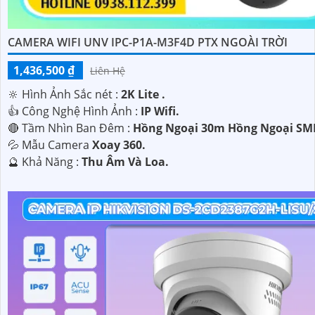
CAMERA WIFI UNV IPC-P1A-M3F4D PTX NGOÀI TRỜI
1,436,500 ₫
Liên Hệ
🔆 Hình Ảnh Sắc nét :
2K Lite .
👍 Công Nghệ Hình Ảnh :
IP Wifi.
🔴 Tầm Nhìn Ban Đêm :
Hồng Ngoại 30m Hồng Ngoại SM
💦 Mẫu Camera
Xoay 360.
️🔮 Khả Năng :
Thu Âm Và Loa.