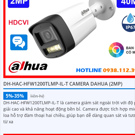
DH-HAC-HFW1200TLMP-IL-T CAMERA DAHUA (2MP)
5%-35%
liên hệ
DH-HAC-HFW1200TLMP-IL-T là camera giám sát ngoài trời với độ
giải cao và khả năng hoạt động bền bỉ. Camera được tích hợp micro và
loa hỗ trợ đàm thoại hai chiều, giúp bạn dễ dàng quan sát và tư
từ xa