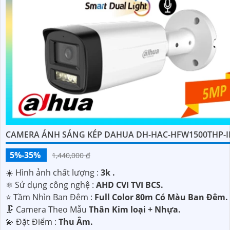
CAMERA ÁNH SÁNG KÉP DAHUA DH-HAC-HFW1500THP-I
5%-35%
1,440,000 ₫
☀️ Hình ảnh chất lượng :
3k .
⚛️ Sử dụng công nghệ :
AHD CVI TVI BCS.
⭐ Tầm Nhìn Ban Đêm :
Full Color 80m Có Màu Ban Ðêm.
🗜️ Camera Theo Mẫu
Thân Kim loại + Nhựa.
️💫 Đặt Điểm :
Thu Âm.