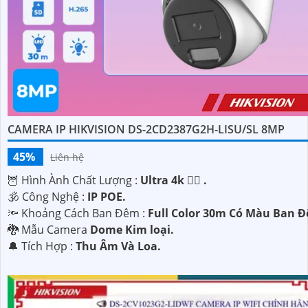
CAMERA IP HIKVISION DS-2CD2387G2H-LISU/SL 8MP
45%
Liên hệ
🦉 Hình Ành Chất Lượng :
Ultra 4k 👍🏾 .
🕉️ Công Nghệ :
IP POE.
🔦 Khoảng Cách Ban Đêm :
Full Color 30m Có Màu Ban 
🐉️ Mẫu Camera
Dome Kim loại.
️🔔 Tích Hợp :
Thu Âm Và Loa.