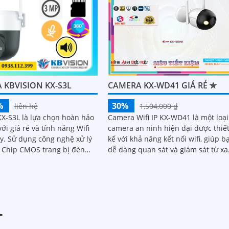
 KBVISION KX-S3L
CAMERA KX-WD41 GIÁ RẺ ✮
%
30%
liên hệ
1,504,000 ₫
X-S3L là lựa chọn hoàn hảo
Camera Wifi IP KX-WD41 là một loại
ới giá rẻ và tính năng Wifi
camera an ninh hiện đại được thiế
ệ xử lý
kế với khả năng kết nối wifi, giúp b
 Chip CMOS trang bị đèn
dễ dàng quan sát và giám sát từ xa
 nhìn có màu vào ban đêm
thông qua điện thoại di động hoặc.
30m
T