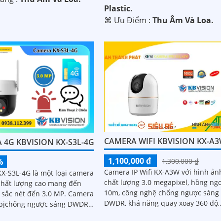
Plastic.
️⌘ Ưu Điểm :
Thu Âm Và Loa.
CAMERA WIFI KBVISION KX-A
 4G KBVISION KX-S3L-4G
1,100,000 ₫
%
1,300,000 ₫
Camera IP Wifi KX-A3W với hình ản
X-S3L-4G là một loại camera
chất lượng 3.0 megapixel, hồng ng
chất lượng cao mang đến
10m, công nghệ chống ngược sáng
ắc nét đến 3.0 MP. Camera
DWDR, khả năng quay xoay 360 độ,
 bịchống ngược sáng DWDR
được trang bị microphone và loa
ăng giám sát ban đêm Full