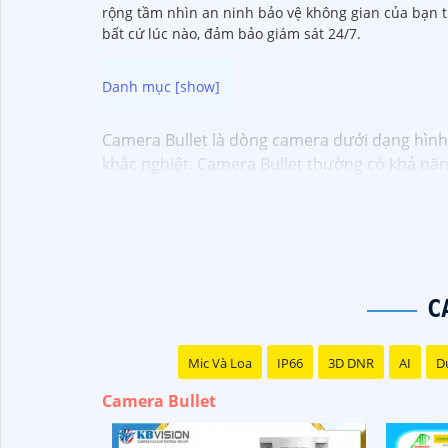
rộng tầm nhìn an ninh bảo vệ không gian của bạn 
bất cứ lúc nào, đảm bảo giám sát 24/7.
Camera Bullet là dòng camera dưới dạng hình t
khắc nghiệt. Camera Bullet thường có khả năn
bảo vệ an ninh cho gia đình và doanh nghiệp.
C
Mic Và Loa
IP66
3D DNR
AI
Du
Camera Bullet