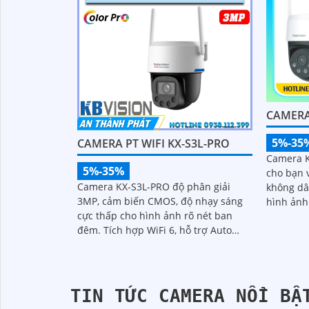
CAMERA
5%-35
CAMERA PT WIFI KX-S3L-PRO
Camera K
5%-35%
cho bạn v
Camera KX-S3L-PRO độ phân giải
không dây. Sử dụng công ngh
3MP, cảm biến CMOS, độ nhạy sáng
hình ảnh
cực thấp cho hình ảnh rõ nét ban
Led giúp
đêm. Tích hợp WiFi 6, hỗ trợ Auto
lên đến 
Tracking, phát hiện người và phương
tiện, đàm thoại 2 chiều, báo động còi
hú, đèn chớp
TIN TỨC CAMERA NỔI BẬ