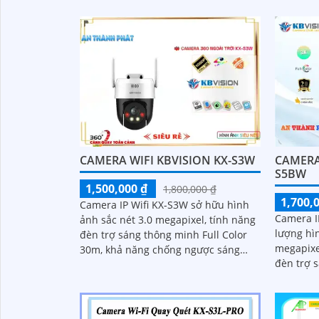
Color lê
CAMERA WIFI KBVISION KX-S3W
CAMERA 
S5BW
1,500,000 ₫
1,800,000 ₫
1,700,
Camera IP Wifi KX-S3W sở hữu hình
Camera I
ảnh sắc nét 3.0 megapixel, tính năng
lượng hìn
đèn trợ sáng thông minh Full Color
megapixe
30m, khả năng chống ngược sáng
đèn trợ s
DWDR cùng khả năng quay xoay 360
nghệ chố
độ và...
năng quay