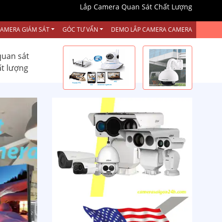
Lắp Camera Quan Sát Chất Lượng
CAMERA GIÁM SÁT
GÓC TƯ VẤN
DEMO LẮP CAMERA CAMERA
quan sát
ất lượng