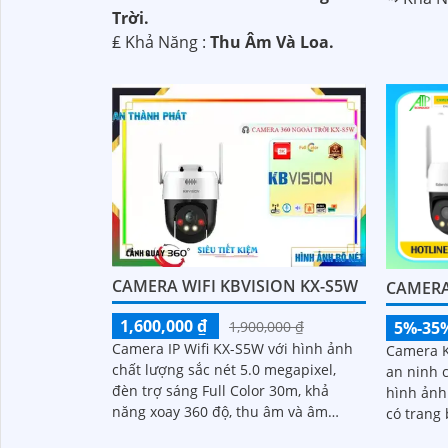
Trời.
️₤ Khả Năng :
Thu Âm Và Loa.
CAMERA WIFI KBVISION KX-S5W
CAMERA
1,600,000 ₫
5%-35
1,900,000 ₫
Camera IP Wifi KX-S5W với hình ảnh
Camera K
chất lượng sắc nét 5.0 megapixel,
an ninh 
đèn trợ sáng Full Color 30m, khả
hình ảnh s
năng xoay 360 độ, thu âm và âm
có trang
thanh. .
và khả n