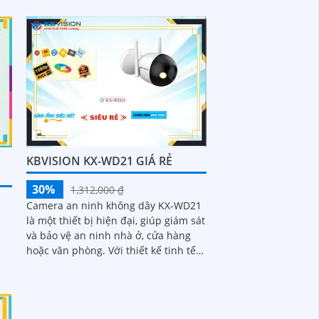
camera này mang đến hình ảnh sắc
nét và chất lượng cao, cho phép
người dùng giám sát từ xa một cách
dễ dàng
KBVISION KX-WD21 GIÁ RẺ
30%
1,312,000 ₫
Camera an ninh không dây KX-WD21
là một thiết bị hiện đại, giúp giám sát
và bảo vệ an ninh nhà ở, cửa hàng
hoặc văn phòng. Với thiết kế tinh tế
và dễ dàng lắp đặt, camera không
dây này mang đến sự tiện lợi cho
người dùng