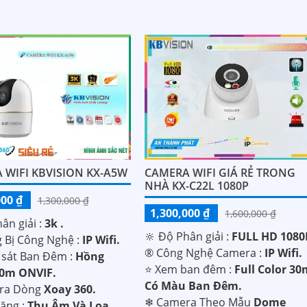
 WIFI KBVISION KX-A5W
CAMERA WIFI GIÁ RẺ TRONG
NHÀ KX-C22L 1080P
000 ₫
1,300,000 ₫
1,300,000 ₫
1,600,000 ₫
ân giải :
3k .
🔆 Độ Phân giải :
FULL HD 1080P
g Bị Công Nghệ :
IP Wifi.
®️ Công Nghệ Camera :
IP Wifi.
 sát Ban Đêm :
Hồng
⭐ Xem ban đêm :
Full Color 3
10m ONVIF.
Có Màu Ban Ðêm.
era Dòng
Xoay 360.
❄ Camera Theo Mẫu
Dome
Năng :
Thu Âm Và Loa.