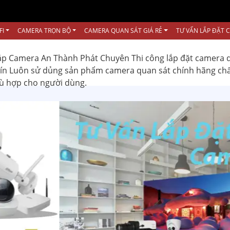
FI
CAMERA TRỌN BỘ
CAMERA QUAN SÁT GIÁ RẺ
TƯ VẤN LẮP ĐẶT 
ắp Camera An Thành Phát Chuyên Thi công lắp đặt camera 
 tín Luôn sử dủng sản phẩm camera quan sát chính hãng ch
hù hợp cho người dùng.