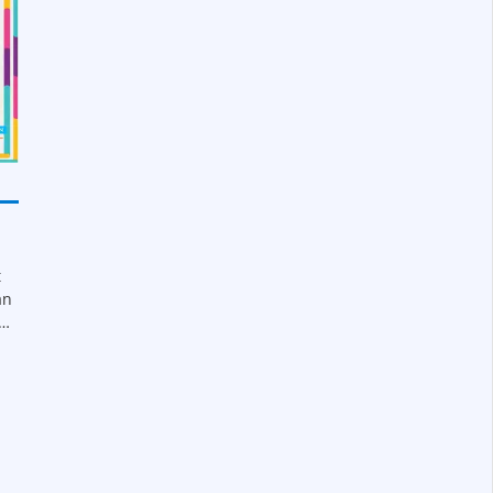
t
ạn
..