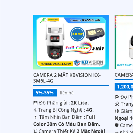
CAMERA
CAMERA 2 MẮT KBVISION KX-
SM6L-4G
1,200,
5%-35%
liên hệ
💯 Độ Ph
🦉 Độ Phân giải :
2K Lite .
🕉️ Tran
✳️ Trang Bị Công Nghệ :
4G.
🔴 Giám
🔅 Tầm Nhìn Ban Đêm :
Full
Ngoại 
Color 30m Có Màu Ban Ðêm.
🛡 Cam
♊ Camera Thiết Kế
2 Mắt Ngoài
️⇝ Khả 