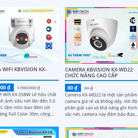
n đến 30m
WIFI KBVISION KX-
CAMERA KBVISION KX-WD22
CHỨC NĂNG CAO CẤP
000 ₫
00 ₫
1,900,000 ₫
00 ₫
P Wifi KX-S5BW sở hữu chất
Camera KX-WD22 là một sản phẩm
h ảnh siêu nét lên đến 5.0
camera giá rẻ và không dây. Với độ
l, tầm nhìn ban đêm với
phân giải cao và khả năng ghi hình
áng Full Color 30m, công
sắc nét, camera này đảm bảo đưa
ng ngược sáng DWDR, khả
đến cho bạn những hình ảnh chất
...
lượng tốt