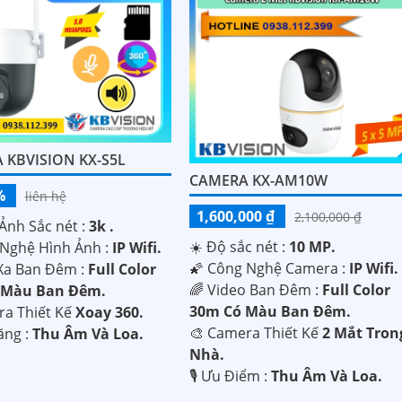
 KBVISION KX-S5L
CAMERA KX-AM10W
%
liên hệ
1,600,000 ₫
2,100,000 ₫
Ảnh Sắc nét :
3k .
☀️ Độ sắc nét :
10 MP.
Nghệ Hình Ảnh :
IP Wifi.
🌠 Công Nghệ Camera :
IP Wifi.
Xa Ban Đêm :
Full Color
🌈 Video Ban Đêm :
Full Color
 Màu Ban Ðêm.
30m Có Màu Ban Ðêm.
ra Thiết Kế
Xoay 360.
🎨 Camera Thiết Kế
2 Mắt Tron
ăng :
Thu Âm Và Loa.
Nhà.
️🎙 Ưu Điểm :
Thu Âm Và Loa.