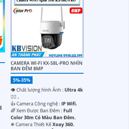
CAMERA WI-FI KX-S8L-PRO NHÌN
BAN ĐÊM 8MP
5%-35%
👁 Chất lượng hình Ảnh :
Ultra 4k
👍🏾 .
👍 Camera Công nghệ :
IP Wifi.
g
🌈 Xem Được Ban Đêm :
Full
Color 30m Có Màu Ban Ðêm.
❄ Camera Thiết Kế
Xoay 360.