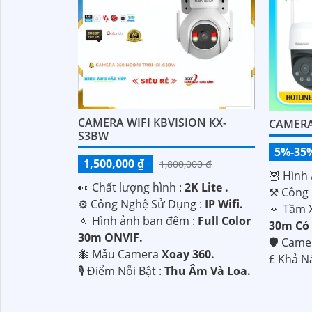
CAMERA WIFI KBVISION KX-
CAMERA
S3BW
5%-35
1,500,000 ₫
1,800,000 ₫
🦉 Hình 
️👀 Chất lượng hình :
2K Lite .
⚒ Công 
⚙ Công Nghệ Sử Dụng :
IP Wifi.
🔅 Tầm 
🔅 Hình ảnh ban đêm :
Full Color
30m Có
30m ONVIF.
🛡 Came
🐜 Mẫu Camera
Xoay 360.
️₤ Khả N
️🎙 Điểm Nỗi Bật :
Thu Âm Và Loa.
'