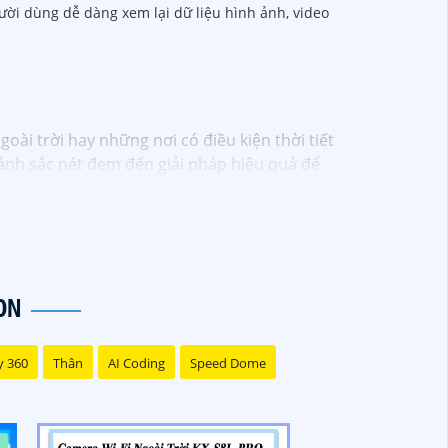
ời dùng dễ dàng xem lại dữ liệu hình ảnh, video
oài trời hay những nơi có điều kiện thời tiết
ảnh sắc nét đem đến giải pháp hiệu quả để
ON
y 360
Thân
AI Coding
Speed Dome