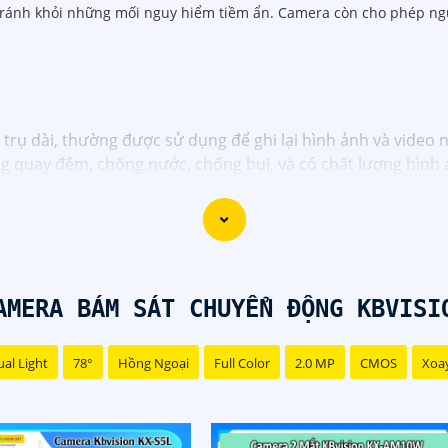
tránh khỏi những mối nguy hiểm tiềm ẩn. Camera còn cho phép ngư
rụ dài, thường được sử dụng để ghi lại hình ảnh và video ng
g quay đêm, chống nước, chống bụi, và có chất lượng hình 
AMERA BÁM SÁT CHUYỂN ĐỘNG KBVISI
al Light
78°
Hồng Ngoại
Full Color
2.0 MP
CMOS
Xoa