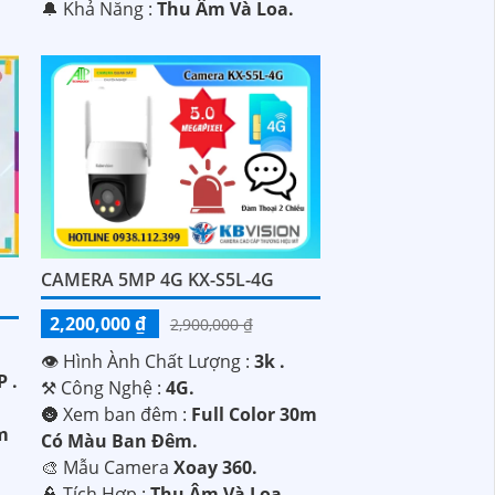
️🔔 Khả Năng :
Thu Âm Và Loa.
CAMERA 5MP 4G KX-S5L-4G
2,200,000 ₫
2,900,000 ₫
👁 Hình Ành Chất Lượng :
3k .
 .
⚒ Công Nghệ :
4G.
🌚 Xem ban đêm :
Full Color 30m
0m
Có Màu Ban Ðêm.
🎨 Mẫu Camera
Xoay 360.
️👮 Tích Hợp :
Thu Âm Và Loa.