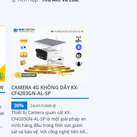
3W
CAMERA 4G KHÔNG DÂY KX-
CF4203GN-AL-SP
30%
16,517,000 ₫
h
Thiết bị Camera quan sát KX-
oại
CF4203GN-AL-SP là một giải pháp an
ninh hàng đầu trong lĩnh vực giám
sát và bảo vệ. Với công nghệ tiên tiến,