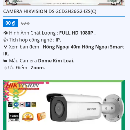
CAMERA HIKVISION DS-2CD2H26G2-IZS(C)
00 ₫
00 ₫
👁 Hình Ành Chất Lượng :
FULL HD 1080P .
👍 Tích hợp công nghệ :
IP.
💡 Xem ban đêm :
Hồng Ngoại 40m Hồng Ngoại Smart
IR.
👑 Mẫu Camera
Dome Kim Loại.
️➲ Ưu Điểm :
Zoom.