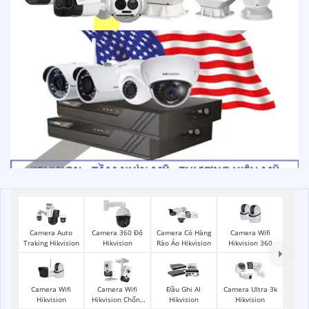
Camera Wifi
Camera Auto
Camera 360 Độ
Camera Có Hàng
Hikvision 360
Traking Hikvision
Hikvision
Rào Ảo Hikvision
Camera Wifi
Camera Wifi
Đầu Ghi AI
Camera Ultra 3k
Hikvision
Hikvision Chống
Hikvision
Hikvision