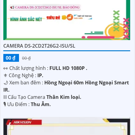
CAMERA DS-2CD2T26G2-ISU/SL
00 ₫
00 ₫
️👀 Chất lượng hình :
FULL HD 1080P .
⚜️ Công Nghệ :
IP.
🌙 Xem ban đêm :
Hồng Ngoại 60m Hồng Ngoại Smart
IR.
⛓ Cấu Tạo Camera
Thân Kim loại.
️🎙 Ưu Điểm :
Thu Âm.