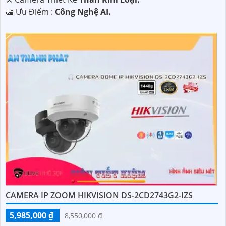
️🛃 Ưu Điểm :
Công Nghệ AI.
CAMERA IP ZOOM HIKVISION DS-2CD2743G2-IZS
5,985,000 ₫
8,550,000 ₫