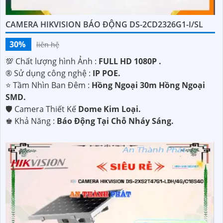
CAMERA HIKVISION BÁO ĐỘNG DS-2CD2326G1-I/SL
30%
liên hệ
💯 Chất lượng hình Ảnh :
FULL HD 1080P .
®️ Sử dụng công nghệ :
IP POE.
⭐ Tầm Nhìn Ban Đêm :
Hồng Ngoại 30m Hồng Ngoại
SMD.
🛡 Camera Thiết Kế
Dome Kim Loại.
️♚ Khả Năng :
Báo Động Tại Chỗ Nháy Sáng.