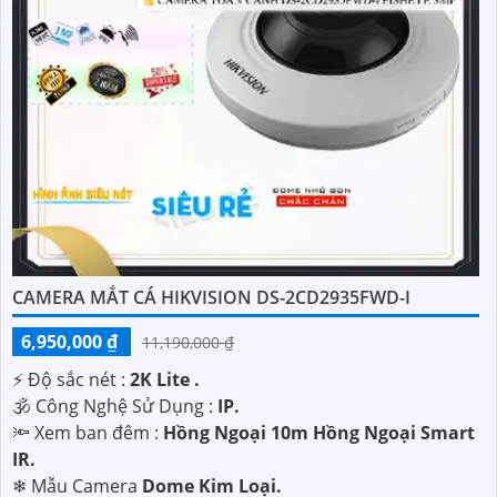
CAMERA MẮT CÁ HIKVISION DS-2CD2935FWD-I
6,950,000 ₫
11,190,000 ₫
️⚡ Độ sắc nét :
2K Lite .
🕉️ Công Nghệ Sử Dụng :
IP.
🔦 Xem ban đêm :
Hồng Ngoại 10m Hồng Ngoại Smart
IR.
❄ Mẫu Camera
Dome Kim Loại.