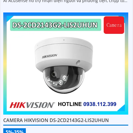
AI AcuSense hỗ trợ nhận diện người và phương tiện, chụp tối
đa 5 khuôn mặt đồng thời
CAMERA HIKVISION DS-2CD2143G2-LIS2UHUN
5%-35%