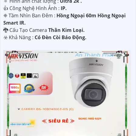
🔅 Hình ảnh chất lượng :
Ultra 2k .
👍 Công Nghệ Hình Ảnh :
IP.
❈ Tầm Nhìn Ban Đêm :
Hồng Ngoại 60m Hồng Ngoại
Smart IR.
🐉️ Cấu Tạo Camera
Thân Kim Loại.
️☣️ Khả Năng :
Có Đèn Còi Báo Động.