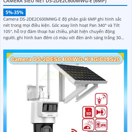
CAMERA SIÊU NÉT DS-2DE2C600MWG-E (6MP)
5%-35%
Camera DS-2DE2C600MWG-E độ phân giải 6MP ghi hình sắc
nét trong mọi điều kiện. Góc xoay linh hoạt Pan 340° và Tilt
105°, hỗ trợ đàm thoại hai chiều, phát hiện chuyển động
người, ghi hình ban đêm có màu với đèn ánh sáng trắng 30m,
lưu trữ lên tới 512GB, phù hợp giám sát toàn diện