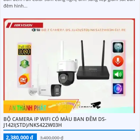
đêm hình...
BỘ CAMERA IP WIFI CÓ MÀU BAN ĐÊM DS-
J142I(STD)/NKS422W03H
2,380,000 ₫
3,400,000 ₫