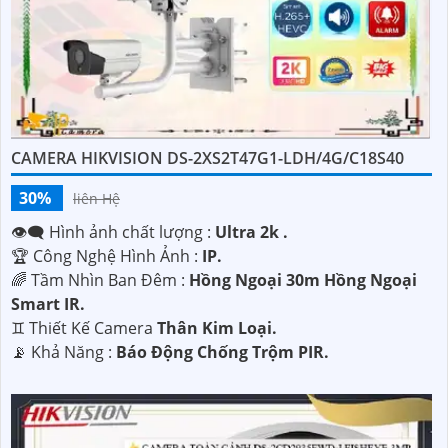
CAMERA HIKVISION DS-2XS2T47G1-LDH/4G/C18S40
30%
liên Hệ
👁️‍🗨 Hình ảnh chất lượng :
Ultra 2k .
🏆 Công Nghệ Hình Ảnh :
IP.
🌈 Tầm Nhìn Ban Đêm :
Hồng Ngoại 30m Hồng Ngoại
Smart IR.
♊ Thiết Kế Camera
Thân Kim Loại.
️📡 Khả Năng :
Báo Động Chống Trộm PIR.