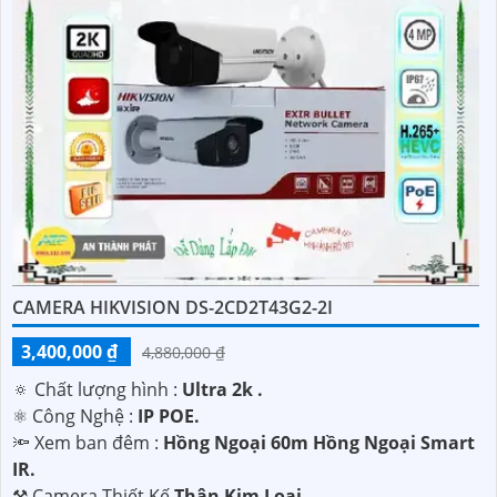
sẵn lòng hỗ trợ và tư vấn cho quý vị.
CAMERA HIKVISION DS-2CD2T43G2-2I
'
3,400,000 ₫
4,880,000 ₫
🔅 Chất lượng hình :
Ultra 2k .
⚛️ Công Nghệ :
IP POE.
🔦 Xem ban đêm :
Hồng Ngoại 60m Hồng Ngoại Smart
IR.
⚒ Camera Thiết Kế
Thân Kim Loại.