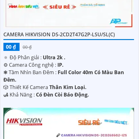
CAMERA HIKVISION DS-2CD2T47G2P-LSU/SL(C)
00 ₫
00 ₫
🔅 Độ Phân giải :
Ultra 2k .
⚙ Camera Công nghệ :
IP.
❃ Tầm Nhìn Ban Đêm :
Full Color 40m Có Màu Ban
Đêm.
🎲 Thiết Kế Camera
Thân Kim Loại.
️🛃 Khả Năng :
Có Đèn Còi Báo Động.