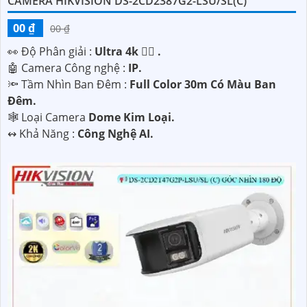
CAMERA HIKVISION DS-2CD2387G2-LSU/SL(C)
00 ₫
00 ₫
️👀 Độ Phân giải :
Ultra 4k 👍🏾 .
🤖️ Camera Công nghệ :
IP.
🔦 Tầm Nhìn Ban Đêm :
Full Color 30m Có Màu Ban
Đêm.
🕸️ Loại Camera
Dome Kim Loại.
️↭ Khả Năng :
Công Nghệ AI.