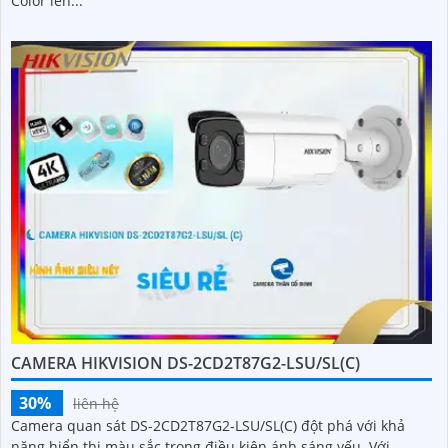
Color lên...
CAMERA HIKVISION DS-2CD2T87G2-LSU/SL(C)
30%
liên hệ
Camera quan sát DS-2CD2T87G2-LSU/SL(C) đột phá với khả
năng hiển thị màu sắc trong điều kiện ánh sáng yếu. Với