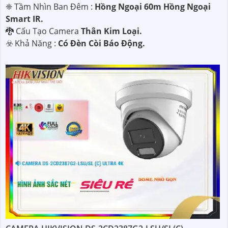
❈ Tầm Nhìn Ban Đêm :
Hồng Ngoại 60m Hồng Ngoại
Smart IR.
🐉️ Cấu Tạo Camera
Thân Kim Loại.
️☣️ Khả Năng :
Có Đèn Còi Báo Động.