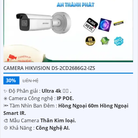
CAMERA HIKVISION DS-2CD2686G2-IZS
30%
LIÊN HỆ
✨ Độ Phân giải :
Ultra 4k 👍🏾 .
✳️ Camera Công nghệ :
IP POE.
🔦 Tầm Nhìn Ban Đêm :
Hồng Ngoại 60m Hồng Ngoại
Smart IR.
🎨 Mẫu Camera
Thân Kim loại.
️💠 Khả Năng :
Công Nghệ AI.