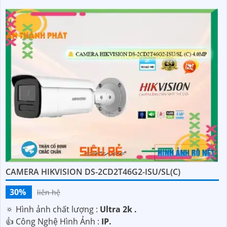
CAMERA HIKVISION DS-2CD2T46G2-ISU/SL(C)
30%
liên hệ
🔅 Hình ảnh chất lượng :
Ultra 2k .
👍 Công Nghệ Hình Ảnh :
IP.