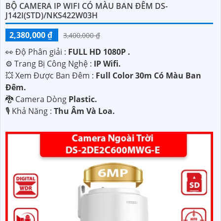
BỘ CAMERA IP WIFI CÓ MÀU BAN ĐÊM DS-
J142I(STD)/NKS422W03H
2,380,000 ₫
3,400,000 ₫
️👀 Độ Phân giải :
FULL HD 1080P .
⚙ Trang Bị Công Nghệ :
IP Wifi.
💥 Xem Được Ban Đêm :
Full Color 30m Có Màu Ban
Ðêm.
🐉️ Camera Dòng
Plastic.
️🎙 Khả Năng :
Thu Âm Và Loa.