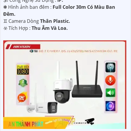
❃ Hình ảnh ban đêm :
Full Color 30m Có Màu Ban
Ðêm.
♊ Camera Dòng
Thân Plastic.
️☣️ Tích Hợp :
Thu Âm Và Loa.