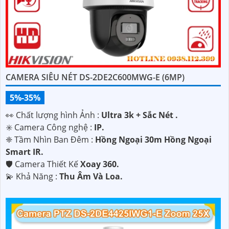
CAMERA SIÊU NÉT DS-2DE2C600MWG-E (6MP)
5%-35%
️👀 Chất lượng hình Ảnh :
Ultra 3k + Sắc Nét .
✳️ Camera Công nghệ :
IP.
❈ Tầm Nhìn Ban Đêm :
Hồng Ngoại 30m Hồng Ngoại
Smart IR.
🛡 Camera Thiết Kế
Xoay 360.
️💫 Khả Năng :
Thu Âm Và Loa.