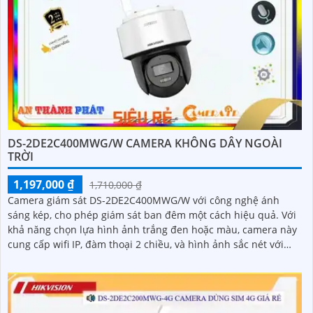
DS-2DE2C400MWG/W CAMERA KHÔNG DÂY NGOÀI
TRỜI
1,197,000 ₫
1,710,000 ₫
Camera giám sát DS-2DE2C400MWG/W với công nghệ ánh
sáng kép, cho phép giám sát ban đêm một cách hiệu quả. Với
khả năng chọn lựa hình ảnh trắng đen hoặc màu, camera này
cung cấp wifi IP, đàm thoại 2 chiều, và hình ảnh sắc nét với
chip HYBRID