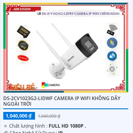
DS-2CV1023G2-LIDWF CAMERA IP WIFI KHÔNG DÂY
NGOÀI TRỜI
1,040,000 ₫
1,040,000 ₫
🔅 Chất lượng hình :
FULL HD 1080P .
🕉️ Công Nghệ Sử Dụng :
IP.