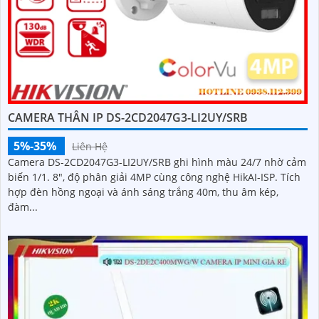
CAMERA THÂN IP DS-2CD2047G3-LI2UY/SRB
5%-35%
Liên Hệ
Camera DS-2CD2047G3-LI2UY/SRB ghi hình màu 24/7 nhờ cảm
biến 1/1. 8", độ phân giải 4MP cùng công nghệ HikAI-ISP. Tích
hợp đèn hồng ngoại và ánh sáng trắng 40m, thu âm kép,
đàm...