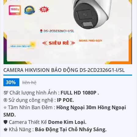
sẵn lòng hỗ trợ và tư vấn cho quý vị.
CAMERA HIKVISION BÁO ĐỘNG DS-2CD2326G1-I/SL
30%
liên hệ
💯 Chất lượng hình Ảnh :
FULL HD 1080P .
'
®️ Sử dụng công nghệ :
IP POE.
⭐ Tầm Nhìn Ban Đêm :
Hồng Ngoại 30m Hồng Ngoại
SMD.
🛡 Camera Thiết Kế
Dome Kim Loại.
️♚ Khả Năng :
Báo Động Tại Chỗ Nháy Sáng.