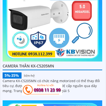
CAMERA THÂN KX-C5205MN
5%-35%
liên hệ
Camera KX-C5205MN có chức năng motorized có thể thay đổi
tiêu cự, được trang bị công nghệ IP POE cấp nguồn qua dây
mạng. Trang bị ống kính có độ phân giải 5