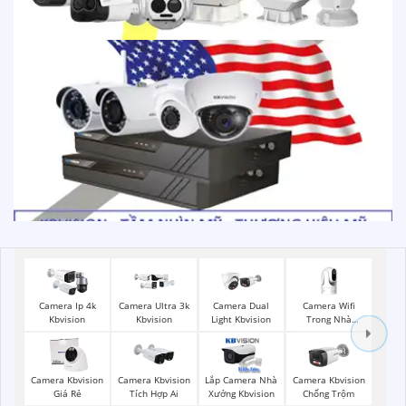
Camera Wifi
Camera Ip 4k
Camera Ultra 3k
Camera Dual
Trong Nhà
Kbvision
Kbvision
Light Kbvision
Kbvision
Camera Kbvision
Camera Kbvision
Lắp Camera Nhà
Camera Kbvision
Giá Rẻ
Tích Hợp Ai
Xưởng Kbvision
Chống Trộm