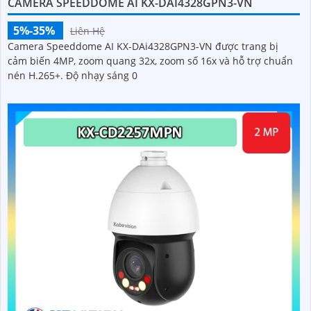
CAMERA SPEEDDOME AI KX-DAI4328GPN3-VN
5%-35%
Liên Hệ
Camera Speeddome AI KX-DAi4328GPN3-VN được trang bị
cảm biến 4MP, zoom quang 32x, zoom số 16x và hỗ trợ chuẩn
nén H.265+. Độ nhạy sáng 0