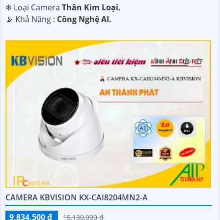
❄ Loại Camera
Thân Kim Loại.
️📡 Khả Năng :
Công Nghệ AI.
CAMERA KBVISION KX-CAI8204MN2-A
9,834,500 ₫
15,130,000 ₫