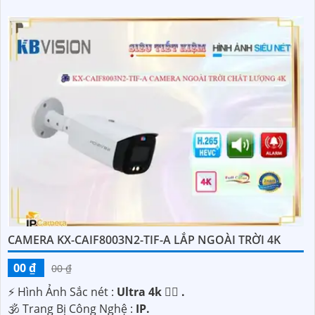
CAMERA KX-CAIF8003N2-TIF-A LẮP NGOÀI TRỜI 4K
00 ₫
00 ₫
️⚡ Hình Ảnh Sắc nét :
Ultra 4k 👍🏾 .
🕉️ Trang Bị Công Nghệ :
IP.