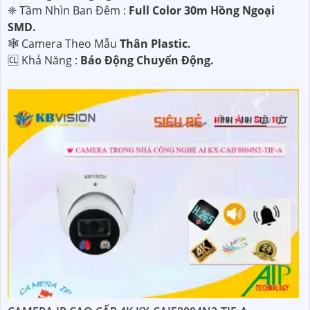
❈ Tầm Nhìn Ban Đêm :
Full Color 30m Hồng Ngoại
SMD.
🕸️ Camera Theo Mẫu
Thân Plastic.
️🆑 Khả Năng :
Báo Động Chuyển Động.