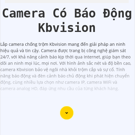
Camera Có Báo Động
Kbvision
Lắp camera chống trộm Kbvision mang đến giải pháp an ninh
hiệu quả và tin cậy. Camera được trang bị công nghệ giám sát
24/7, với khả năng cảnh báo kịp thời qua Internet, giúp bạn theo
dõi an ninh mọi lúc, mọi nơi. Với hình ảnh sắc nét và độ bền cao,
camera Kbvision bảo vệ ngôi nhà khỏi trộm cắp và sự cố. Tính
năng báo động và đèn cảnh báo chủ động khi phát hiện chuyển
động, cùng nhiều lựa chọn như camera IP, camera WiFi và
camera analog HD, đáp ứng nhu cầu của từng khách hàng.
Chào bạn, dưới đây là một số câu giới thiệu cho việc mua
Camera Kbvision với chiết khấu cao và giải pháp phù hợp