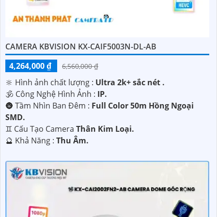
CAMERA KBVISION KX-CAIF5003N-DL-AB
4,264,000 ₫
6,560,000 ₫
🔆 Hình ảnh chất lượng :
Ultra 2k+ sắc nét .
🕉️ Công Nghệ Hình Ảnh :
IP.
🌚 Tầm Nhìn Ban Đêm :
Full Color 50m Hồng Ngoại
'
SMD.
♊ Cấu Tạo Camera
Thân Kim Loại.
️🔮 Khả Năng :
Thu Âm.