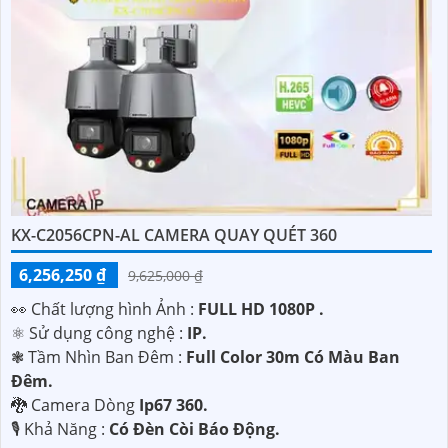
KX-C2056CPN-AL CAMERA QUAY QUÉT 360
6,256,250 ₫
9,625,000 ₫
️👀 Chất lượng hình Ảnh :
FULL HD 1080P .
⚛️ Sử dụng công nghệ :
IP.
❃ Tầm Nhìn Ban Đêm :
Full Color 30m Có Màu Ban
Ðêm.
🐉️ Camera Dòng
Ip67 360.
️🎙 Khả Năng :
Có Ðèn Còi Báo Động.