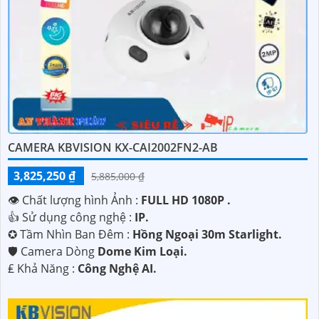
CAMERA KBVISION KX-CAI2002FN2-AB
3,825,250 ₫
5,885,000 ₫
👁 Chất lượng hình Ảnh :
FULL HD 1080P .
👍 Sử dụng công nghệ :
IP.
✪ Tầm Nhìn Ban Đêm :
Hồng Ngoại 30m Starlight.
🛡 Camera Dòng
Dome Kim Loại.
️₤ Khả Năng :
Công Nghệ AI.