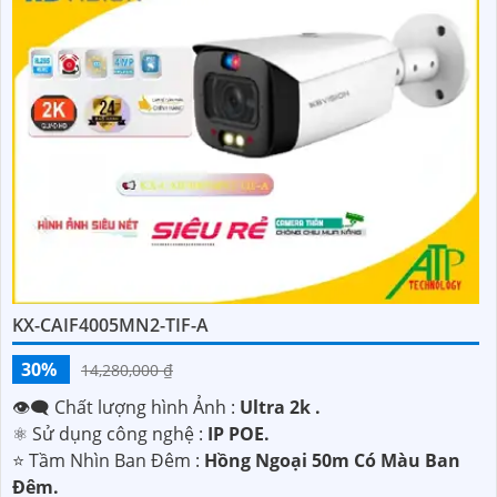
KX-CAIF4005MN2-TIF-A
30%
14,280,000 ₫
👁️‍🗨 Chất lượng hình Ảnh :
Ultra 2k .
⚛️ Sử dụng công nghệ :
IP POE.
⭐ Tầm Nhìn Ban Đêm :
Hồng Ngoại 50m Có Màu Ban
Đêm.