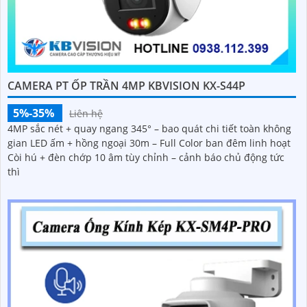
CAMERA PT ỐP TRẦN 4MP KBVISION KX-S44P
5%-35%
Liên hệ
4MP sắc nét + quay ngang 345° – bao quát chi tiết toàn không
gian LED ấm + hồng ngoại 30m – Full Color ban đêm linh hoạt
Còi hú + đèn chớp 10 âm tùy chỉnh – cảnh báo chủ động tức
thì