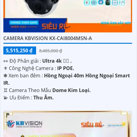
CAMERA KBVISION KX-CAI8004MSN-A
5,515,250 ₫
8,485,000 ₫
️👀 Độ Phân giải :
Ultra 4k 👍🏾 .
⚜️ Công Nghệ Camera :
IP POE.
❃ Xem ban đêm :
Hồng Ngoại 40m Hồng Ngoại Smart
IR.
♊ Camera Theo Mẫu
Dome Kim Loại.
️💫 Ưu Điểm :
Thu Âm.