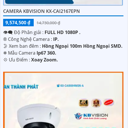
CAMERA KBVISION KX-CAI2167EPN
9,574,500 ₫
14,730,000 ₫
👁️‍🗨 Độ Phân giải :
FULL HD 1080P .
®️ Công Nghệ Camera :
IP.
🌛 Xem ban đêm :
Hồng Ngoại 100m Hồng Ngoại SMD.
❄ Mẫu Camera
Ip67 360.
️💠 Ưu Điểm :
Xoay Zoom.