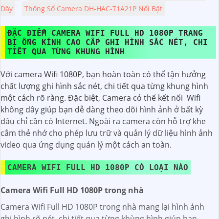
Dây
Thông Số Camera DH-HAC-T1A21P Nổi Bật
ĐẶC ĐIỂM CAMERA WIFI FULL HD 1080P TRANG
BỊ ỐNG KÍNH CAO CẤP GHI HÌNH SẮC NÉT, CHI
TIẾT QUA TỪNG KHUNG HÌNH
Với camera Wifi 1080P, bạn hoàn toàn có thể tận hưởng
chất lượng ghi hình sắc nét, chi tiết qua từng khung hình
một cách rõ ràng. Đặc biệt, Camera có thể kết nối Wifi
không dây giúp bạn dễ dàng theo dõi hình ảnh ở bất kỳ
đâu chỉ cần có Internet. Ngoài ra camera còn hỗ trợ khe
cắm thẻ nhớ cho phép lưu trữ và quản lý dữ liệu hình ảnh
video qua ứng dụng quản lý một cách an toàn.
CAMERA WIFI FULL HD 1080P CÓ LOẠI NÀO
Camera Wifi Full HD 1080P trong nhà
Camera Wifi Full HD 1080P trong nhà mang lại hình ảnh
ghi hình rõ nét, chi tiết qua từng khùng hình giúp bạn