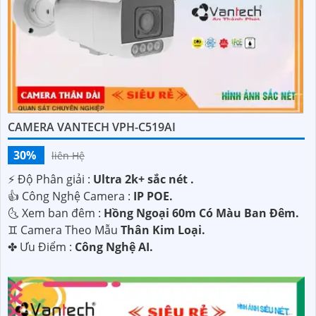
CAMERA VANTECH VPH-C519AI
30%
liên Hệ
️⚡ Độ Phân giải :
Ultra 2k+ sắc nét .
👍 Công Nghệ Camera :
IP POE.
🌜 Xem ban đêm :
Hồng Ngoại 60m Có Màu Ban Đêm.
♊ Camera Theo Mẫu
Thân Kim Loại.
️✤ Ưu Điểm :
Công Nghệ AI.