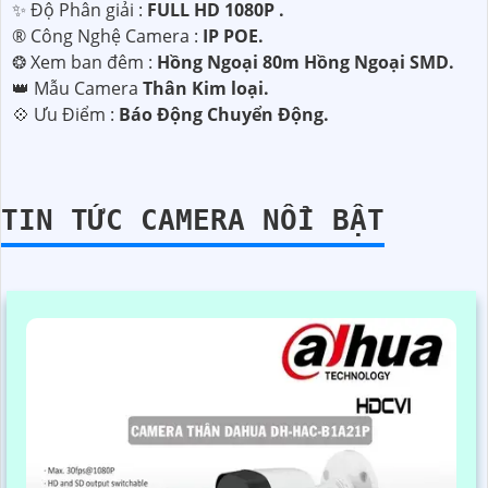
✨ Độ Phân giải :
FULL HD 1080P .
®️ Công Nghệ Camera :
IP POE.
❂ Xem ban đêm :
Hồng Ngoại 80m Hồng Ngoại SMD.
👑 Mẫu Camera
Thân Kim loại.
️💠 Ưu Điểm :
Báo Động Chuyển Động.
TIN TỨC CAMERA NỔI BẬT