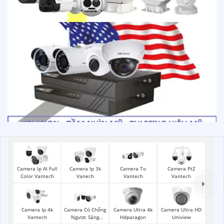
Camera Ip AI Full
Camera Ip 3k
Camera To
Camera PtZ
Color Vantech
Vanech
Vantech
Vantech
Camera Ip 4k
Camera Có Chống
Camera Ultra 4k
Camera Ultra HD
Vantech
Ngược Sáng
Hdparagon
Uniview