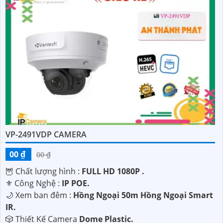
VP-2491VDP CAMERA
00 ₫
00 ₫
🦉 Chất lượng hình :
FULL HD 1080P .
⚜️ Công Nghệ :
IP POE.
🌙 Xem ban đêm :
Hồng Ngoại 50m Hồng Ngoại Smart
IR.
🎲 Thiết Kế Camera
Dome Plastic.