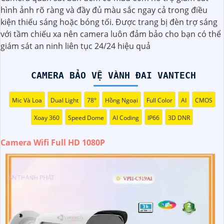
cửa hàng, văn phòng hoặc nhà xưởng.Với chất lượng hình
hình ảnh rõ ràng và đầy đủ màu sắc ngay cả trong điều
ảnh sắc nét với độ phân giải 1080P và khả năng kết nối
kiện thiếu sáng hoặc bóng tối. Được trang bị đèn trợ sáng
không dây qua Wifi, dễ dàng cài đặt và sử dụng giám sát
với tầm chiếu xa nên camera luôn đảm bảo cho bạn có thể
từ xa thông qua ứng dụng trên điện thoại hoặc máy tính.
giám sát an ninh liên tục 24/24 hiệu quả
CAMERA BẢO VỆ VÀNH ĐAI VANTECH
Mic Và Loa
Dual Light
78°
Hồng Ngoại
Full Color
AI
CMOS
Xoay 360
Speed Dome
AI Coding
IP66
3D DNR
Camera Wifi Full HD 1080P
'