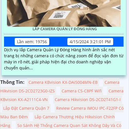
LẮP CAMERA QUẢN LÝ ĐÓNG HÀNG
Lần xem: 19756
4/15/2024 3:21:01 PM
Dịch vụ lắp Camera Quản Lý Đóng Hàng hình ảnh sắc nét
trang bị những camera có chức năng zoom để đọc vận đơn từ
máy in rõ nét, giải pháp hiện đại cho doanh nghiệp vận
chuyển quản...
Thông Tin:
Camera KBvision KX-DAi5004MN-EB
Camera
Hikvision DS-2CD2723G0-IZS
Camera CS-C8PF Wifi
Camera
KBvision KX-A2111C4-VN
Camera Hikvision DS-2CD2T41G1-I
Lắp Đặt Camera Quận 7
Review Camera IMOU IPC-F22FP Có
Màu Ban Đêm
Lắp Camera Thương Hiệu Hikvision Chính
Hãng
So Sánh Hệ Thống Camera Quan Sát Không Dây Và Có