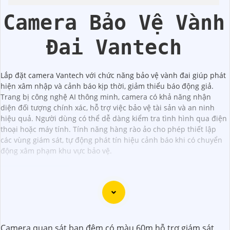
Vantech
Camera Bảo Vệ Vành
Đai Vantech
Lắp đặt camera Vantech với chức năng bảo vệ vành đai giúp phát
hiện xâm nhập và cảnh báo kịp thời, giảm thiểu báo động giả.
Trang bị công nghệ AI thông minh, camera có khả năng nhận
diện đối tượng chính xác, hỗ trợ việc bảo vệ tài sản và an ninh
hiệu quả. Người dùng có thể dễ dàng kiểm tra tình hình qua điện
thoại hoặc máy tính. Tính năng hàng rào ảo cho phép thiết lập
các vùng giám sát, tự động phát tín hiệu cảnh báo khi có chuyển
động xâm phạm khu vực bảo vệ.
Camera Wifi Full HD 1080P là một lựa chọn tốt để quan sát
và giám sát nhiều không gian khác nhau trong gia đình,
Camera quan sát ban đêm có màu 60m hỗ trợ giám sát