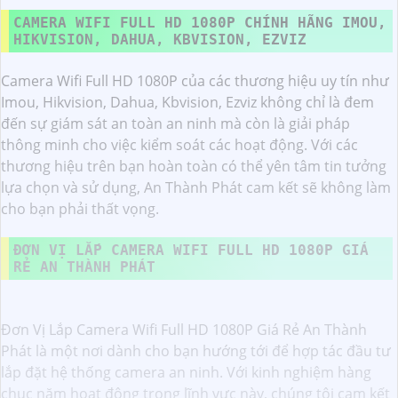
CAMERA WIFI FULL HD 1080P CHÍNH HÃNG IMOU,
HIKVISION, DAHUA, KBVISION, EZVIZ
Camera Wifi Full HD 1080P của các thương hiệu uy tín như
Imou, Hikvision, Dahua, Kbvision, Ezviz không chỉ là đem
đến sự giám sát an toàn an ninh mà còn là giải pháp
thông minh cho việc kiểm soát các hoạt động. Với các
thương hiệu trên bạn hoàn toàn có thể yên tâm tin tưởng
lựa chọn và sử dụng, An Thành Phát cam kết sẽ không làm
cho bạn phải thất vọng.
ĐƠN VỊ LẮP CAMERA WIFI FULL HD 1080P GIÁ
RẺ AN THÀNH PHÁT
Đơn Vị Lắp Camera Wifi Full HD 1080P Giá Rẻ An Thành
Phát là một nơi dành cho bạn hướng tới để hợp tác đầu tư
lắp đặt hệ thống camera an ninh. Với kinh nghiệm hàng
chục năm hoạt động trong lĩnh vực này, chúng tôi cam kết