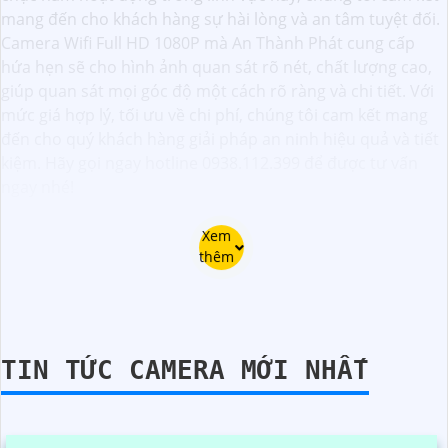
mang đến cho khách hàng sự hài lòng và an tâm tuyệt đối.
Camera Wifi Full HD 1080P mà An Thành Phát cung cấp
hứa hẹn sẽ cho hình ảnh quan sát rõ nét, chất lượng cao,
giúp quan sát mọi góc độ một cách rõ ràng và chi tiết. Với
mức giá hợp lý, tối ưu về chi phí, chúng tôi cam kết mang
đến cho quý khách hàng giải pháp an ninh hiệu quả và tiết
kiệm. Hãy gọi ngay hotline 0938.112.399 để được tư vấn
ngay nhé!
Xem
thêm
TIN TỨC CAMERA MỚI NHẤT