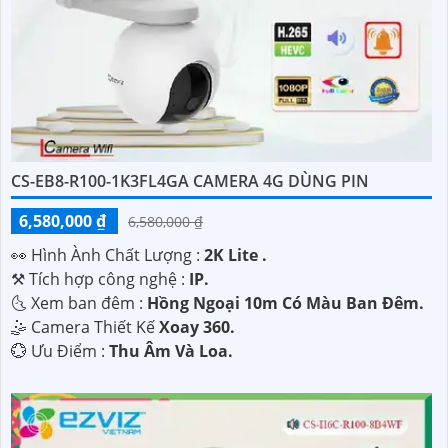
CS-EB8-R100-1K3FL4GA CAMERA 4G DÙNG PIN
6,580,000 ₫
6,580,000 ₫
️👀 Hình Ành Chất Lượng :
2K Lite .
⚒ Tích hợp công nghệ :
IP.
🌜 Xem ban đêm :
Hồng Ngoại 10m Có Màu Ban Đêm.
🤹 Camera Thiết Kế
Xoay 360.
️💮 Ưu Điểm :
Thu Âm Và Loa.