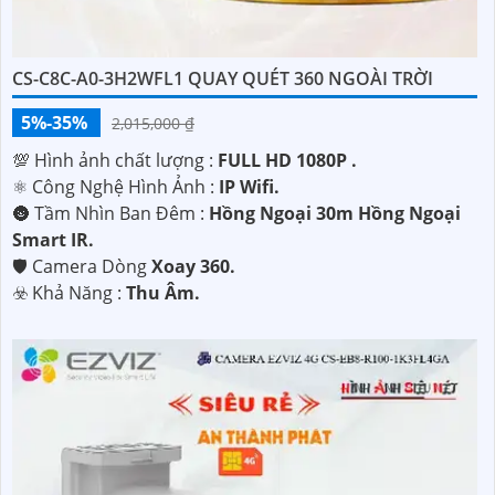
CS-C8C-A0-3H2WFL1 QUAY QUÉT 360 NGOÀI TRỜI
5%-35%
2,015,000 ₫
💯 Hình ảnh chất lượng :
FULL HD 1080P .
⚛️ Công Nghệ Hình Ảnh :
IP Wifi.
🌚 Tầm Nhìn Ban Đêm :
Hồng Ngoại 30m Hồng Ngoại
Smart IR.
🛡 Camera Dòng
Xoay 360.
️☣️ Khả Năng :
Thu Âm.