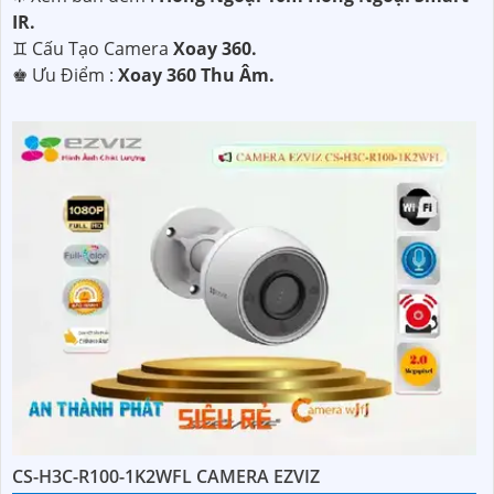
IR.
♊ Cấu Tạo Camera
Xoay 360.
️♚ Ưu Điểm :
Xoay 360 Thu Âm.
CS-H3C-R100-1K2WFL CAMERA EZVIZ