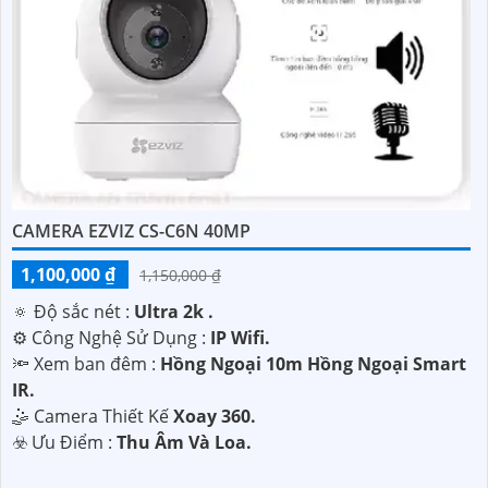
CAMERA EZVIZ CS-C6N 40MP
1,100,000 ₫
1,150,000 ₫
🔅 Độ sắc nét :
Ultra 2k .
⚙ Công Nghệ Sử Dụng :
IP Wifi.
🔦 Xem ban đêm :
Hồng Ngoại 10m Hồng Ngoại Smart
IR.
🤹 Camera Thiết Kế
Xoay 360.
️☣️ Ưu Điểm :
Thu Âm Và Loa.