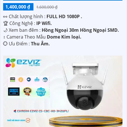
1,400,000 ₫
1,600,000 ₫
️👀 Chất lượng hình :
FULL HD 1080P .
🏆 Công Nghệ :
IP Wifi.
🌙 Xem ban đêm :
Hồng Ngoại 30m Hồng Ngoại SMD.
↕️ Camera Theo Mẫu
Dome Kim loại.
️💮 Ưu Điểm :
Thu Âm.