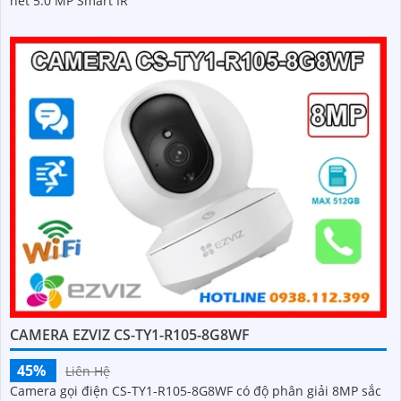
nét 5.0 MP Smart IR
CAMERA EZVIZ CS-TY1-R105-8G8WF
45%
Liên Hệ
Camera gọi điện CS-TY1-R105-8G8WF có độ phân giải 8MP sắc