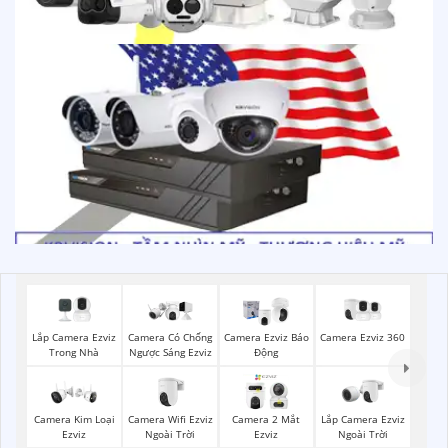
Lắp Camera Ezviz
Camera Ezviz 360
Camera Có Chống
Camera Ezviz Báo
Trong Nhà
Ngược Sáng Ezviz
Động
Camera Wifi Ezviz
Lắp Camera Ezviz
Camera Kim Loại
Camera 2 Mắt
Ngoài Trời
Ngoài Trời
Ezviz
Ezviz