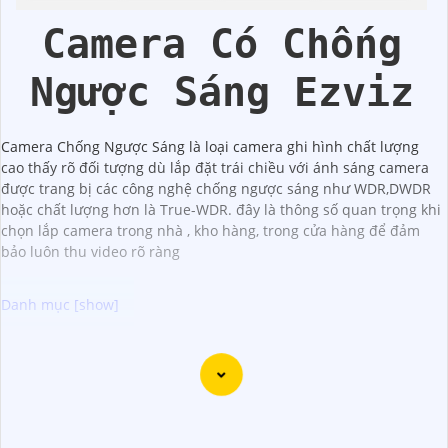
Camera Có Chống
Ngược Sáng Ezviz
Camera Chống Ngược Sáng là loại camera ghi hình chất lượng
cao thấy rõ đối tượng dù lắp đặt trái chiều với ánh sáng camera
được trang bị các công nghệ chống ngược sáng như WDR,DWDR
hoặc chất lượng hơn là True-WDR. đây là thông số quan trọng khi
chọn lắp camera trong nhà , kho hàng, trong cửa hàng để đảm
bảo luôn thu video rõ ràng
Camera Công Nghệ WizSense được trang bị tính năng
nhận diện thông minh, giúp phát hiện và phân biệt người,
phương tiện với độ chính xác cao. Hệ thống có khả năng
tự động phân tích hình ảnh, giảm thiểu cảnh báo giả mạo.