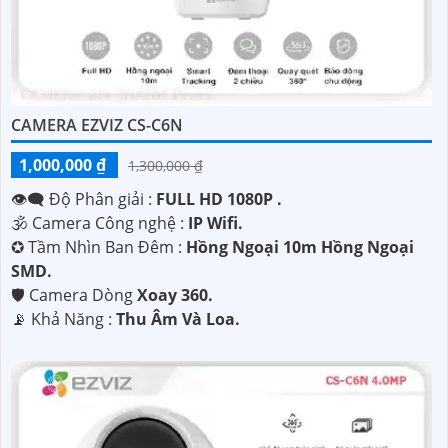
CAMERA EZVIZ CS-C6N
1,000,000 ₫
1,300,000 ₫
👁️‍🗨 Độ Phân giải :
FULL HD 1080P .
🕉️ Camera Công nghệ :
IP Wifi.
✪ Tầm Nhìn Ban Đêm :
Hồng Ngoại 10m Hồng Ngoại
SMD.
🛡 Camera Dòng
Xoay 360.
️📡 Khả Năng :
Thu Âm Và Loa.