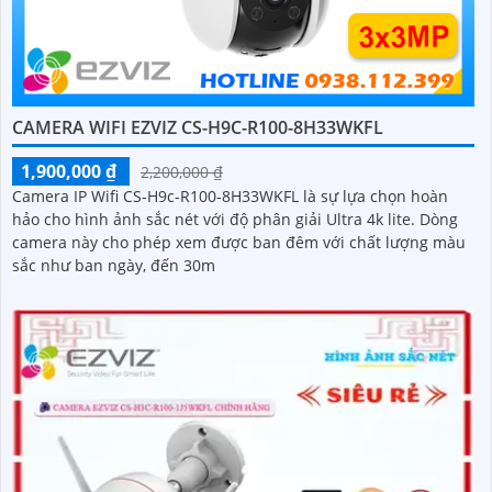
CAMERA WIFI EZVIZ CS-H9C-R100-8H33WKFL
1,900,000 ₫
2,200,000 ₫
Camera IP Wifi CS-H9c-R100-8H33WKFL là sự lựa chọn hoàn
hảo cho hình ảnh sắc nét với độ phân giải Ultra 4k lite. Dòng
camera này cho phép xem được ban đêm với chất lượng màu
sắc như ban ngày, đến 30m