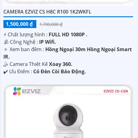
CAMERA EZVIZ CS H8C R100 1K2WKFL
1,500,000 ₫
1,700,000 ₫
️⚡ Chất lượng hình :
FULL HD 1080P .
🕉️ Công Nghệ :
IP Wifi.
🔅 Xem ban đêm :
Hồng Ngoại 30m Hồng Ngoại Smart
IR.
🤹 Camera Thiết Kế
Xoay 360.
️✔️ Ưu Điểm :
Có Đèn Còi Báo Động.