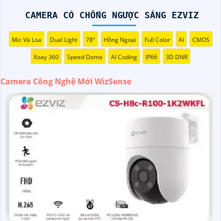
Ngoài ra, camera còn hỗ trợ quan sát rõ nét trong điều
kiện ánh sáng yếu nhờ công nghệ Starlight và các tính
CAMERA CÓ CHỐNG NGƯỢC SÁNG EZVIZ
năng này giúp nâng cao hiệu quả giám sát và bảo vệ an
ninh tốt hơn.
Mic Và Loa
Dual Light
78°
Hồng Ngoại
Full Color
AI
CMOS
Xoay 360
Speed Dome
AI Coding
IP66
3D DNR
Camera Công Nghệ Mới WizSense
'