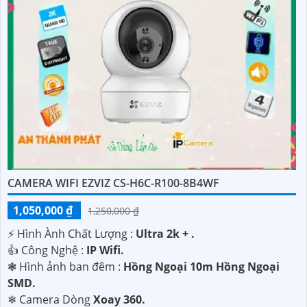
CAMERA WIFI EZVIZ CS-H6C-R100-8B4WF
1,050,000 ₫
1,250,000 ₫
️⚡ Hình Ành Chất Lượng :
Ultra 2k + .
👍 Công Nghệ :
IP Wifi.
❃ Hình ảnh ban đêm :
Hồng Ngoại 10m Hồng Ngoại
SMD.
❄ Camera Dòng
Xoay 360.