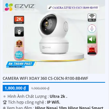
CAMERA WIFI XOAY 360 CS-C6CN-R100-8B4WF
1,800,000 ₫
1,900,000 ₫
🔅 Hình Ành Chất Lượng :
Ultra 2k .
🏆 Tích hợp công nghệ :
IP Wifi.
❈ Xem ban đêm :
Hồng Ngoại 10m Hồng Ngoại Smart