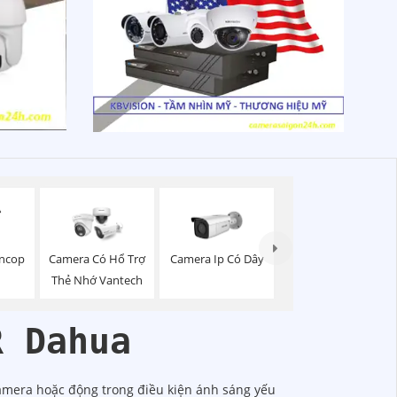
oncop
Camera Có Hổ Trợ
Camera Ip Có Dây
Thẻ Nhớ Vantech
R Dahua
mera hoặc động trong điều kiện ánh sáng yếu