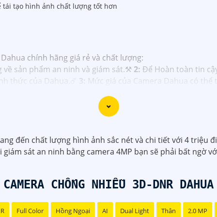
tái tạo hình ảnh chất lượng tốt hơn
 Dahua chính hãng giá rẻ và chất lượng:
g về sản phẩm an ninh và giám sát.⚒
2:
Để Hoàn toàn tin c
hính thức của Dahua.☄️
3:
Mức giá của Camera Dahua có thể t
️
4:
Chất lượng của Camera Dahua được đánh giá cao với độ 
á rẻ, bạn có thể tham khảo trên các website thương mại đi
ạn chọn lựa được Camera Dahua chính hãng, giá rẻ và chất 
công trình biết.
g đến chất lượng hình ảnh sắc nét và chi tiết với 4 triệu đ
hi giám sát an ninh bằng camera 4MP bạn sẽ phải bất ngờ vớ
CAMERA CHỐNG NHIỄU 3D-DNR DAHUA
NR
Full Color
Hồng Ngoại
AI
Dual Light
Thân
2.0 MP