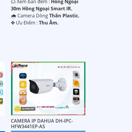
💥 Xem ban đêm :
Hồng Ngoại
30m Hồng Ngoại Smart IR.
🌧️ Camera Dòng
Thân Plastic.
️✤ Ưu Điểm :
Thu Âm.
CAMERA IP DAHUA DH-IPC-
HFW3441EP-AS