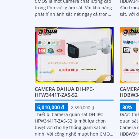
HDBW344
CMOS là một Camera chất lượng cao
đầu trong
trong lĩnh vực giám sát. Với khả năng
sát. Với độ phân giải 4MP, camera
phát hình ảnh sắc nét ngay cả trong
này cung 
điều kiện ánh sáng yếu hoặc ban
tiết
đêm nhờ công nghệ hồng ngoại 30m
CAMERA DAHUA DH-IPC-
CAMERA
HFW3441T-ZAS-S2
HDBW34
6,010,000 ₫
30%
8,590,000 ₫
Thiết bị Camera quan sát DH-IPC-
Được thi
HFW3441T-ZAS-S2 là một lựa chọn
quan sát 
tuyệt vời cho hệ thống giám sát an
Camera q
ninh. Với công nghệ mượt hơn CMOS,
HDBW344