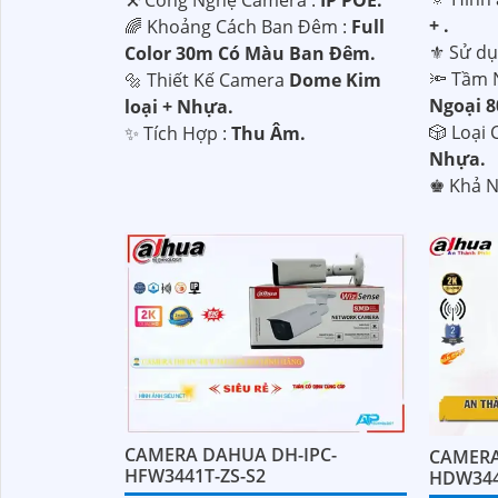
+ .
🌈 Khoảng Cách Ban Đêm :
Full
⚜️ Sử d
Color 30m Có Màu Ban Ðêm.
🔦 Tầm 
🔩 Thiết Kế Camera
Dome Kim
Ngoại 
loại + Nhựa.
🎲 Loại
️✨ Tích Hợp :
Thu Âm.
Nhựa.
️♚ Khả 
CAMERA DAHUA DH-IPC-
CAMERA
HFW3441T-ZS-S2
HDW344