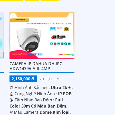
CAMERA IP DAHUA DH-IPC-
HDW1439V-A-IL 4MP
2,150,000 ₫
2,150,000 ₫
.
🔆 Hình Ảnh Sắc nét :
Ultra 2k + .
.
🤖️ Công Nghệ Hình Ảnh :
IP POE.
🌛 Tầm Nhìn Ban Đêm :
Full
Color 30m Có Màu Ban Ðêm.
❄ Mẫu Camera
Dome Kim loại.