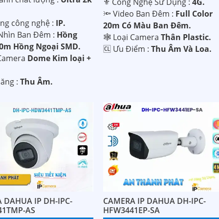
⚜️ Công Nghệ Sử Dụng :
4G.
🔦 Video Ban Đêm :
Full Color
ụng công nghệ :
IP.
20m Có Màu Ban Ðêm.
Nhìn Ban Đêm :
Hồng
🕸️ Loại Camera
Thân Plastic.
80m Hồng Ngoại SMD.
️🆑 Ưu Điểm :
Thu Âm Và Loa.
 Camera
Dome Kim loại +
Năng :
Thu Âm.
 DAHUA IP DH-IPC-
CAMERA IP DAHUA DH-IPC-
1TMP-AS
HFW3441EP-SA