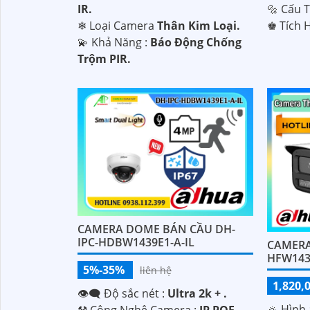
IR.
🔩 Cấu 
❄ Loại Camera
Thân Kim Loại.
️♚ Tích 
'
️💫 Khả Năng :
Báo Động Chống
Trộm PIR.
CAMERA DOME BÁN CẦU DH-
IPC-HDBW1439E1-A-IL
CAMERA
HFW143
5%-35%
liên hệ
1,820,
👁️‍🗨 Độ sắc nét :
Ultra 2k + .
🔅 Hình 
⚒ Công Nghệ Camera :
IP POE.