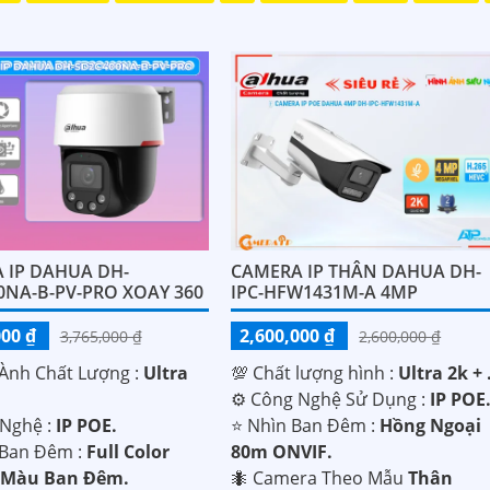
 IP DAHUA DH-
CAMERA IP THÂN DAHUA DH-
0NA-B-PV-PRO XOAY 360
IPC-HFW1431M-A 4MP
000 ₫
2,600,000 ₫
3,765,000 ₫
2,600,000 ₫
 Ành Chất Lượng :
Ultra
💯 Chất lượng hình :
Ultra 2k + 
⚙ Công Nghệ Sử Dụng :
IP POE
Nghệ :
IP POE.
⭐ Nhìn Ban Đêm :
Hồng Ngoại
 Ban Đêm :
Full Color
80m ONVIF.
 Màu Ban Ðêm.
🐜 Camera Theo Mẫu
Thân