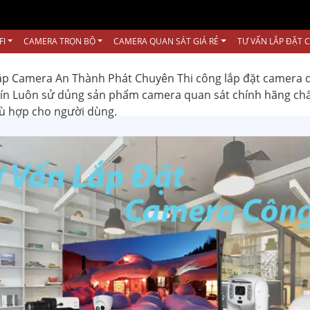
FI
CAMERA TRỌN BỘ
CAMERA QUAN SÁT GIÁ RẺ
TƯ VẤN LẮP ĐẶT 
ắp Camera An Thành Phát Chuyên Thi công lắp đặt camera 
 tín Luôn sử dủng sản phẩm camera quan sát chính hãng ch
hù hợp cho người dùng.