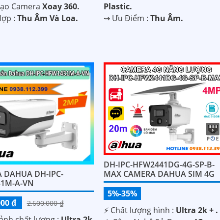
Tạo Camera
Xoay 360.
Plastic.
Hợp :
Thu Âm Và Loa.
️⇝ Ưu Điểm :
Thu Âm.
DH-IPC-HFW2441DG-4G-SP-B-
 DAHUA DH-IPC-
MAX CAMERA DAHUA SIM 4G
1M-A-VN
5%-35%
000 ₫
2,600,000 ₫
️⚡ Chất lượng hình :
Ultra 2k + .
ảnh chất lượng :
Ultra 2k