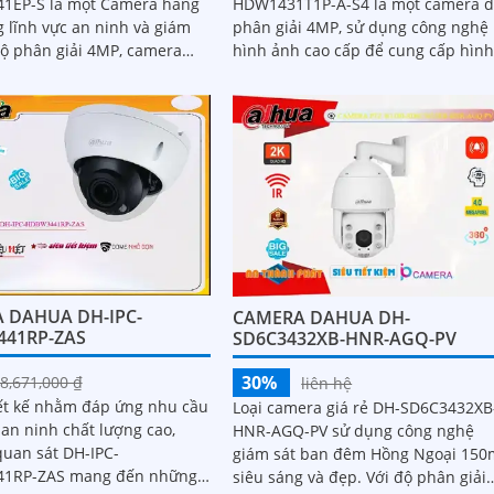
1EP-S là một Camera hàng
HDW1431T1P-A-S4 là một camera 
 lĩnh vực an ninh và giám
phân giải 4MP, sử dụng công nghệ
hình ảnh cao cấp để cung cấp hìn
cấp hình ảnh sắc nét và chi
ảnh rõ nét và chi tiết. Nó có thể quan
sát...
 DAHUA DH-IPC-
CAMERA DAHUA DH-
41RP-ZAS
SD6C3432XB-HNR-AGQ-PV
30%
8,671,000 ₫
liên hệ
ết kế nhằm đáp ứng nhu cầu
Loại camera giá rẻ DH-SD6C3432XB
an ninh chất lượng cao,
HNR-AGQ-PV sử dụng công nghệ
uan sát DH-IPC-
giám sát ban đêm Hồng Ngoại 150
1RP-ZAS mang đến những
siêu sáng và đẹp. Với độ phân giải