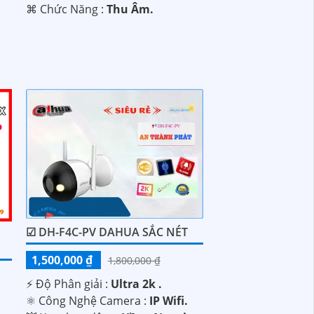
️⌘ Chức Năng :
Thu Âm.
☑ DH-F4C-PV DAHUA SẮC NÉT
1,500,000 ₫
1,800,000 ₫
️⚡ Độ Phân giải :
Ultra 2k .
⚛️ Công Nghệ Camera :
IP Wifi.