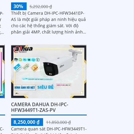
30%
5,292,000 ₫
Thiết bị Camera DH-IPC-HFW3441EP-
P-
AS là một giải pháp an ninh hiệu quả
ừ
cho các hệ thống giám sát. Với độ
phân giải 4MP, chất lượng hình ảnh
g
sắc nét và chi tiết được tái tạo một
cách chính xác
CAMERA DAHUA DH-IPC-
HFW3449T1-ZAS-PV
8,250,000 ₫
11,850,000 ₫
C-
Camera quan sát DH-IPC-HFW3449T1-