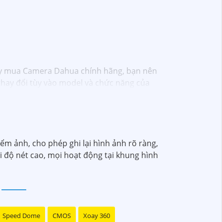
ậy mua Camera Dahua chính hãng, bạn nên
hay đổi tùy vào model và chức năng của
phân giải cao, tính năng thông minh và độ
ện tử hoặc tại các cửa hàng điện tử.
lượng. Nếu bạn có thêm câu hỏi hoặc cần tư
iểm ảnh, cho phép ghi lại hình ảnh rõ ràng,
i độ nét cao, mọi hoạt động tại khung hình
Speed Dome
CMOS
Xoay 360