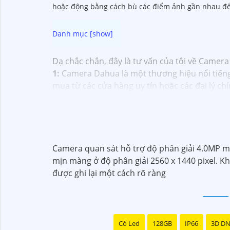
hoặc động bằng cách bù các điểm ảnh gần nhau để 
Dạ chắc chắn, đây là tư vấn của tôi về Camera
1:
Camera Dahua là một thương hiệu nổi tiến
mua từ các cửa hàng uy tín hoặc các đại lý c
camera. Bạn nên tìm hiểu kỹ trước khi đầu tư.
tin cậy.💖
5:
Nếu bạn muốn tìm camera Dahua gi
Hy vọng rằng những thông tin trên sẽ giúp b
vấn thêm, đừng ngần ngại để lại Cung cấp cho 
Camera quan sát hỗ trợ độ phân giải 4.0MP man
mịn màng ở độ phân giải 2560 x 1440 pixel. K
được ghi lại một cách rõ ràng
Có Led
128GB
IP66
3D D