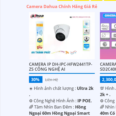
Camera Dahua Chính Hãng Giá Rẻ
CAMERA IP DH-IPC-HFW2441TP-
CAMERA
ZS CÔNG NGHỆ AI
SD2C40
30%
2,300,
Liên Hệ
☀️ Hình ảnh chất lượng :
Ultra 2k
💯 Hình
.
2k + .
⚙ Công Nghệ Hình Ảnh :
IP POE.
⚙ Công 
🌈 Tầm Nhìn Ban Đêm :
Hồng
🌈 Nhìn
Ngoại 60m Hồng Ngoại Smart
40m Có