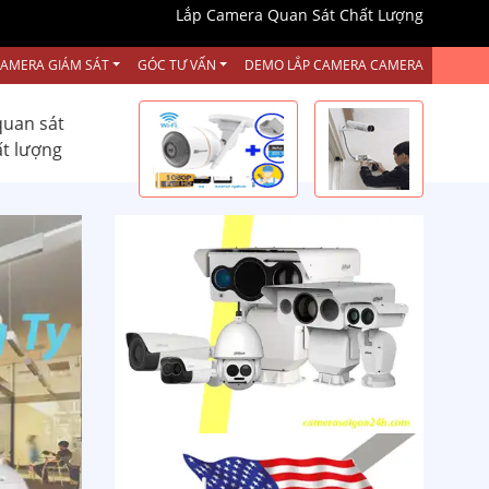
Lắp Camera Quan Sát Chất Lượng
CAMERA GIÁM SÁT
GÓC TƯ VẤN
DEMO LẮP CAMERA CAMERA
quan sát
ất lượng