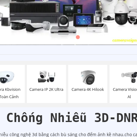
Camera Visi
ra Kbvision
Camera IP 2K Ultra
Camera 4K Hilook
Al
Toàn Cảnh
 Chống Nhiễu 3D-DN
iễu công nghệ 3d bằng cách bù sáng cho đểm ảnh kề nhau.cho ca