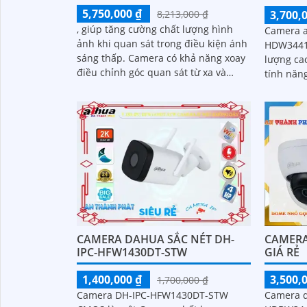
5,750,000 ₫
3,700,
8,213,000 ₫
, giúp tăng cường chất lượng hình
Camera a
ảnh khi quan sát trong điều kiện ánh
HDW3441
sáng thấp. Camera có khả năng xoay
lượng cao
điều chỉnh góc quan sát từ xa và
tính năng ưu việt
zoom quang học 4x, giúp quan sát rõ
sáng đẹp
nét những chi tiết xa
50m, giú
điều kiệ
CAMERA
CAMERA DAHUA SẮC NÉT DH-
GIÁ RẺ
IPC-HFW1430DT-STW
3,500,
1,400,000 ₫
1,700,000 ₫
Camera q
Camera DH-IPC-HFW1430DT-STW