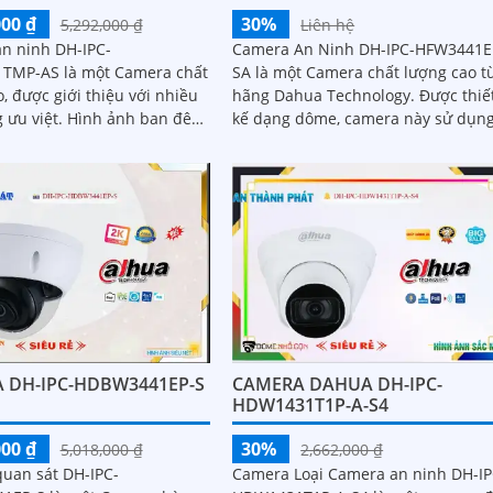
000 ₫
30%
5,292,000 ₫
Liên hệ
n ninh DH-IPC-
Camera An Ninh DH-IPC-HFW3441E
TMP-AS là một Camera chất
SA là một Camera chất lượng cao t
, được giới thiệu với nhiều
hãng Dahua Technology. Được thiết
. Hình ảnh ban đêm
kế dạng dôme, camera này sử dụn
 nhờ công nghệ hồng ngoại
công nghệ nén video tiên tiến để
p quan sát rõ ràng trong
cung cấp hình ảnh sắc nét và chất
n ánh sáng thấp
lượng cao
 DH-IPC-HDBW3441EP-S
CAMERA DAHUA DH-IPC-
HDW1431T1P-A-S4
000 ₫
30%
5,018,000 ₫
2,662,000 ₫
uan sát DH-IPC-
Camera Loại Camera an ninh DH-IP