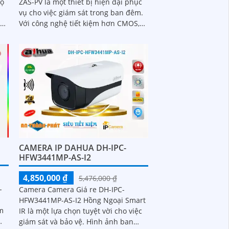
độ
ZAS-PV là một thiết bị hiện đại phục
vụ cho việc giám sát trong ban đêm.
h
Với công nghệ tiết kiệm hơn CMOS,
camera này cung cấp chất lượng
hình ảnh tuyệt vời ngay cả khi ánh
sáng kém
CAMERA IP DAHUA DH-IPC-
HFW3441MP-AS-I2
4,850,000 ₫
5,476,000 ₫
-
Camera Camera Giá re DH-IPC-
HFW3441MP-AS-I2 Hồng Ngoại Smart
m
IR là một lựa chọn tuyệt vời cho việc
giám sát và bảo vệ. Hình ảnh ban