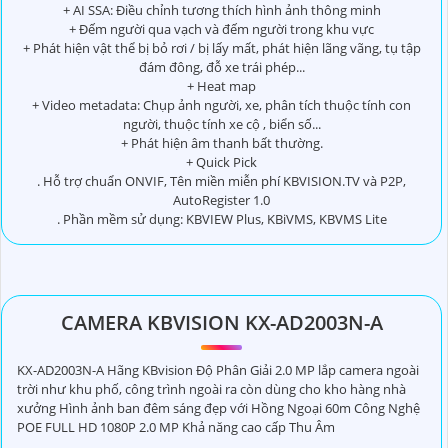
+ AI SSA: Điều chỉnh tương thích hình ảnh thông minh
+ Đếm người qua vạch và đếm người trong khu vực
+ Phát hiện vật thể bị bỏ rơi / bị lấy mất, phát hiện lãng vãng, tụ tập
đám đông, đỗ xe trái phép...
+ Heat map
+ Video metadata: Chụp ảnh người, xe, phân tích thuộc tính con
người, thuộc tính xe cộ , biển số...
+ Phát hiện âm thanh bất thường.
+ Quick Pick
. Hỗ trợ chuẩn ONVIF, Tên miền miễn phí KBVISION.TV và P2P,
AutoRegister 1.0
. Phần mềm sử dụng: KBVIEW Plus, KBiVMS, KBVMS Lite
CAMERA KBVISION KX-AD2003N-A
KX-AD2003N-A Hãng KBvision Độ Phân Giải 2.0 MP lắp camera ngoài
trời như khu phố, công trình ngoài ra còn dùng cho kho hàng nhà
xưởng Hình ảnh ban đêm sáng đẹp với Hồng Ngoại 60m Công Nghệ
POE FULL HD 1080P 2.0 MP Khả năng cao cấp Thu Âm