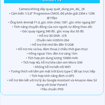
Camera không dây quay quét_dùng pin_4G_ 2K
• Cảm biến 1/2.8" Progressive CMOS, Độ phân giải 2304 x 1296
@15fps
• Ống kính 4mm@ F1.6, góc nhìn chéo 100°, góc nhìn ngang 83°
• Tính năng chuyển động của con người, tự động theo dõi
• Góc quay ngang 340 độ , góc xoay dọc 65 độ
• Hỗ trợ 3D DNR , ICR
. Chuấn nén H265/H.264
• Hỗ trợ thẻ nhớ lên đến 512GB
• Hỗ trợ mic và loa, đàm thoại 2 chiều thời gian thực
• Hồng ngoại 15m, đèn trợ sáng 15m
• Tích hợp pin dung lượng 10400 mAh
• Tích hợp 4G, hỗ trợ khe cắm sim Micro SIM
• Không hỗ trợ kết nối WiFI
• Tương thích với tấm pin mặt trời Ezviz type C để sạc trực tiếp
• Tich hợp tính năng định vị GPS
• Hỗ trợ liên kết với trợ lý ảo Google Assistant và Amazon Alex Sử
dụng với Solar Panel E
•Tiêu chuẩn IP65