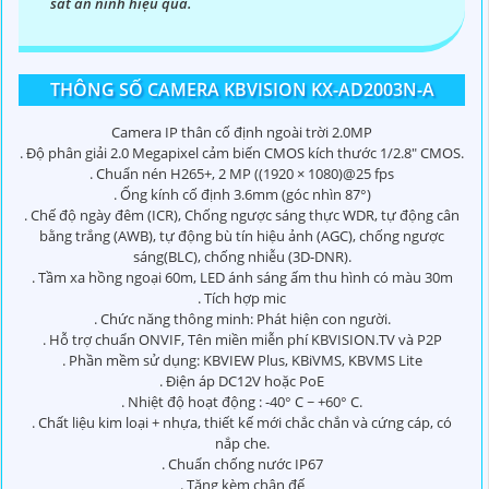
sát an ninh hiệu quả.
THÔNG SỐ CAMERA KBVISION KX-AD2003N-A
Camera IP thân cố định ngoài trời 2.0MP
. Độ phân giải 2.0 Megapixel cảm biến CMOS kích thước 1/2.8″ CMOS.
. Chuẩn nén H265+, 2 MP ((1920 × 1080)@25 fps
. Ống kính cố định 3.6mm (góc nhìn 87°)
. Chế độ ngày đêm (ICR), Chống ngược sáng thực WDR, tự động cân
bằng trắng (AWB), tự động bù tín hiệu ảnh (AGC), chống ngược
sáng(BLC), chống nhiễu (3D-DNR).
. Tầm xa hồng ngoại 60m, LED ánh sáng ấm thu hình có màu 30m
. Tích hợp mic
. Chức năng thông minh: Phát hiện con người.
. Hỗ trợ chuẩn ONVIF, Tên miền miễn phí KBVISION.TV và P2P
. Phần mềm sử dụng: KBVIEW Plus, KBiVMS, KBVMS Lite
. Điện áp DC12V hoặc PoE
. Nhiệt độ hoạt động : -40° C ~ +60° C.
. Chất liệu kim loại + nhựa, thiết kế mới chắc chắn và cứng cáp, có
nắp che.
. Chuẩn chống nước IP67
. Tặng kèm chân đế