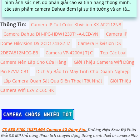
hình ảnh sắc nét, độ phân giải cao và tính năng thông minh,
các sản phẩm camera Dahua đem lại sự tin tưởng và an tâm
cho người sử dụng
Thông Tin:
Camera IP Full Color Kbvision KX-AF2112N3
Camera Dahua DH-IPC-HDW1239T1-A-LED-VN
Camera IP
Dome Hikvision DS-2CD1743G2-IZ
Camera Hikvision DS-
2DE7A812MCG-EB
Camera VP-4200A|T|C
Top Các Loại
Camera Nên Lắp Cho Cửa Hàng
Giới Thiệu Camera Wifi Dùng
Pin EZVIZ CB1
Dịch Vụ Bảo Trì Máy Tính Cho Doanh Nghiệp
Lắp Camera Quan Sát Qua Điện Thoại Tốt Nhất
Giới Thiệu
Camera Wifi EZVIZ C6C 4K
CAMERA CHỐNG NHIỄU TỐT
CS-EB8-R100-1K3FL4GA Camera 4G Dùng Pin:
Thương Hiệu Ezviz Độ Phân
Giải 3.0 MP khả năng Phân tích chuyển động thông minh thiết bị camera Phù