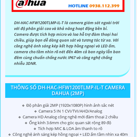
DH-HAC-HFW1200TLMP-IL-T là camera giám sát ngoài trời
với độ phân giải cao và khả năng hoạt động bền bỉ.
Camera được tích hợp micro và loa hỗ trợ đàm thoại hai
chiều, giúp bạn dễ dàng quan sát và tương tác từ xa. Với
công nghệ ánh sáng kép kết hợp hồng ngoại và LED ấm,
camera cho tầm nhìn rõ nét đến 40m cả ban ngày lẫn ban
đêm cùng chuẩn chống nước IP67 và công nghệ chống
nhiễu 3DNR.
THÔNG SỐ DH-HAC-HFW1200TLMP-IL-T CAMERA
DAHUA (2MP)
🔹 Độ phân giải 2MP (1920x1080P) hình ảnh sắc nét
🔹 Camera 5 IN 1 CVI/TVI/AHD/Analog
🔹 Camera HD Analog công nghệ mới đàm thoại 2 chiều
🔹 Ống kính 3.6mm cho góc quan sát rộng 89 độ
🔹 Tích hợp MIC & LOA âm thanh to rõ
🔹 Công nghệ ánh sáng kép hồng ngoại + LED ấm tầm nhìn xa 40m