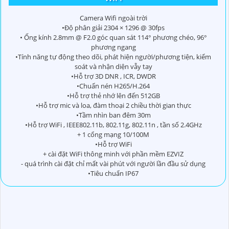
Camera Wifi ngoài trời
•Độ phân giải 2304 × 1296 @ 30fps
• Ống kính 2.8mm @ F2.0 góc quan sát 114° phương chéo, 96°
phương ngang
•Tính năng tự động theo dõi, phát hiện người/phương tiện, kiểm
soát và nhận diện vẫy tay
•Hỗ trợ 3D DNR , ICR, DWDR
•Chuấn nén H265/H.264
•Hỗ trợ thẻ nhớ lên đến 512GB
•Hỗ trợ mic và loa, đàm thoại 2 chiều thời gian thực
•Tầm nhìn ban đêm 30m
•Hỗ trợ WiFi , IEEE802.11b, 802.11g, 802.11n , tần số 2.4GHz
+ 1 cổng mạng 10/100M
•Hỗ trợ WiFi
+ cài đặt WiFi thông minh với phần mềm EZVIZ
- quá trình cài đặt chỉ mất vài phút với người lần đầu sử dụng
•Tiêu chuẩn IP67