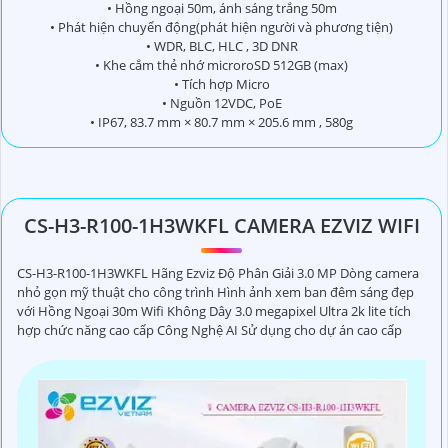
• Hồng ngoại 50m, ánh sáng trắng 50m
• Phát hiện chuyển động(phát hiện người và phương tiện)
• WDR, BLC, HLC , 3D DNR
• Khe cắm thẻ nhớ microroSD 512GB (max)
• Tích hợp Micro
• Nguồn 12VDC, PoE
• IP67, 83.7 mm × 80.7 mm × 205.6 mm , 580g
CS-H3-R100-1H3WKFL CAMERA EZVIZ WIFI
CS-H3-R100-1H3WKFL Hãng Ezviz Độ Phân Giải 3.0 MP Dòng camera
nhỏ gọn mỹ thuật cho công trình Hình ảnh xem ban đêm sáng đẹp
với Hồng Ngoại 30m Wifi Không Dây 3.0 megapixel Ultra 2k lite tích
hợp chức năng cao cấp Công Nghệ AI Sử dụng cho dự án cao cấp