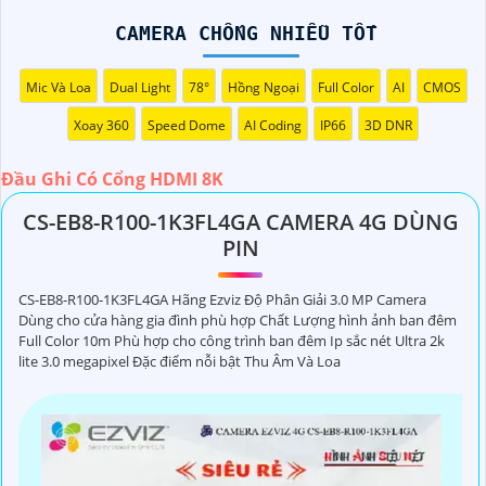
(
2,562,000 ₫
)
Camera IP Hikvision DS-2CD1T63G2-LIUF 6MP
CAMERA CHỐNG NHIỄU TỐT
Camera Chống Nhiễu Tốt
Mic Và Loa
Dual Light
78°
Hồng Ngoại
Full Color
AI
CMOS
Xoay 360
Speed Dome
AI Coding
IP66
3D DNR
Đầu Ghi Có Cổng HDMI 8K
CS-EB8-R100-1K3FL4GA CAMERA 4G DÙNG
Đầu Ghi Có Cổng HDMI 8K lưu trữ hình ảnh và video chất
PIN
lượng cao, đầu ghi này đem đến hình ảnh sắc nét, chi tiết
và phân giải cao, giúp bạn theo dõi mọi diễn biến một
CS-EB8-R100-1K3FL4GA Hãng Ezviz Độ Phân Giải 3.0 MP Camera
cách rõ ràng và chính xác. Bên cạnh đó là khả năng lưu trữ
Dùng cho cửa hàng gia đình phù hợp Chất Lượng hình ảnh ban đêm
hình ảnh chất lượng mang lại sự dễ dàng trong việc quản
Full Color 10m Phù hợp cho công trình ban đêm Ip sắc nét Ultra 2k
lite 3.0 megapixel Đặc điểm nỗi bật Thu Âm Và Loa
lý và giám sát an ninh.