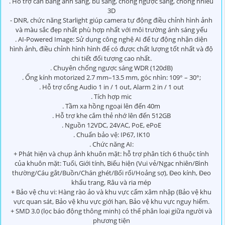
. Hỗ trợ cân bằng ánh sáng, bù sáng, chống ngược sáng, chống nhiễu
3D
- DNR, chức năng Starlight giúp camera tự động điều chỉnh hình ảnh
và màu sắc đẹp nhất phù hợp nhất với môi trường ánh sáng yếu
. AI-Powered Image: Sử dụng công nghệ AI để tự động nhận diện
hình ảnh, điều chỉnh hình hình để có được chất lượng tốt nhất và độ
chi tiết đối tượng cao nhất.
. Chuyên chống ngược sáng WDR (120dB)
. Ống kính motorized 2.7 mm–13.5 mm, góc nhìn: 109° – 30°;
. Hỗ trợ cổng Audio 1 in / 1 out, Alarm 2 in / 1 out
. Tích hợp mic
. Tầm xa hồng ngoại lên đến 40m
. Hỗ trợ khe cắm thẻ nhớ lên đến 512GB
. Nguồn 12VDC, 24VAC, PoE, ePoE
. Chuẩn bảo vệ: IP67, IK10
. Chức năng AI:
+ Phát hiện và chụp ảnh khuôn mặt: hỗ trợ phân tích 6 thuộc tính
của khuôn mặt: Tuổi, Giới tính, Biểu hiện (Vui vẻ/Ngạc nhiên/Bình
thường/Cáu gắt/Buồn/Chán ghét/Bối rối/Hoảng sợ), Đeo kính, Đeo
khẩu trang, Râu và ria mép
+ Bảo vệ chu vi: Hàng rào ảo và khu vực cấm xâm nhập (Bảo vệ khu
vực quan sát, Bảo vệ khu vực giới hạn, Bảo vệ khu vực nguy hiểm.
+ SMD 3.0 (lọc báo động thông minh) có thể phân loại giữa người và
phương tiện