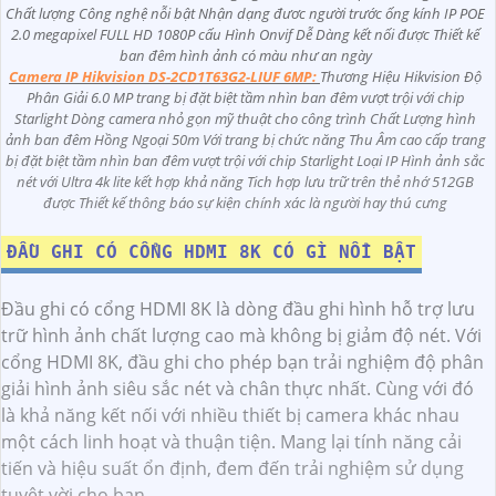
Chất lượng Công nghệ nỗi bật Nhận dạng đươc người trước ống kính IP POE
2.0 megapixel FULL HD 1080P cấu Hình Onvif Dễ Dàng kết nối được Thiết kế
ban đêm hình ảnh có màu như an ngày
Camera IP Hikvision DS-2CD1T63G2-LIUF 6MP:
Thương Hiệu Hikvision Độ
Phân Giải 6.0 MP trang bị đặt biệt tầm nhìn ban đêm vượt trội với chip
Starlight Dòng camera nhỏ gọn mỹ thuật cho công trình Chất Lượng hình
ảnh ban đêm Hồng Ngoại 50m Với trang bị chức năng Thu Âm cao cấp trang
bị đặt biệt tầm nhìn ban đêm vượt trội với chip Starlight Loại IP Hình ảnh sắc
nét với Ultra 4k lite kết hợp khả năng Tich hợp lưu trữ trên thẻ nhớ 512GB
được Thiết kế thông báo sự kiện chính xác là người hay thú cưng
ĐẦU GHI CÓ CỔNG HDMI 8K CÓ GÌ NỔI BẬT
Đầu ghi có cổng HDMI 8K là dòng đầu ghi hình hỗ trợ lưu
trữ hình ảnh chất lượng cao mà không bị giảm độ nét. Với
cổng HDMI 8K, đầu ghi cho phép bạn trải nghiệm độ phân
giải hình ảnh siêu sắc nét và chân thực nhất. Cùng với đó
là khả năng kết nối với nhiều thiết bị camera khác nhau
một cách linh hoạt và thuận tiện. Mang lại tính năng cải
tiến và hiệu suất ổn định, đem đến trải nghiệm sử dụng
tuyệt vời cho bạn.