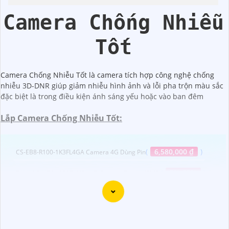
Kbvision
Vantech
Camera Chống Nhiễu
Tốt
Camera Chống Nhiễu Tốt là camera tích hợp công nghệ chống
nhiễu 3D-DNR giúp giảm nhiễu hình ảnh và lỗi pha trộn màu sắc
đặc biệt là trong điều kiện ánh sáng yếu hoặc vào ban đêm
Lắp Camera Chống Nhiễu Tốt:
(
6,580,000 ₫
)
CS-EB8-R100-1K3FL4GA Camera 4G Dùng Pin
(
5%-35%
)
DH-HAC-HFW1200TLMP-IL-T Camera Dahua (2MP)
(
5%-35%
)
Camera AI KX-D2014MN-EAB Kbvision
(
5%-35%
)
Camera KBvision KX-AD2003N-A