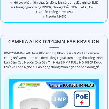
🔹 Hỗ trợ phát hiện chuyển động khi sử dụng đầu ghi có SMD
🔹 Chống ngược sáng DWDR, chống nhiễu 3DNR, AGC, AWB…
🔹 Chuẩn chống nước IP67
🔹 Nguồn 12vDC
CAMERA AI KX-D2014MN-EAB KBVISION
KX-D2014MN-EAB Hãng KBvision Độ Phân Giải 2.0 MP Lắp camera
trong nhà Xem được ban đêm Hồng Ngoại 40m dùng cho công trình
ban đêm Cấp Nguồn Qua Dây Tín Hiệu 2.0 MP FULL HD 1080P Được
thiết kế Công Nghệ AI Báo động thông minh hạn chế báo động giả