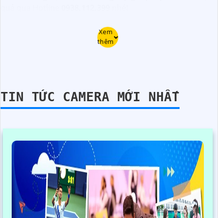
quả qua Hotline
0938.112.399
nhé!
Xem
thêm
TIN TỨC CAMERA MỚI NHẤT