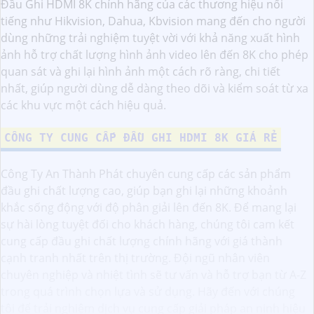
Đầu Ghi HDMI 8K chính hãng của các thương hiệu nổi
tiếng như Hikvision, Dahua, Kbvision mang đến cho người
dùng những trải nghiệm tuyệt vời với khả năng xuất hình
ảnh hỗ trợ chất lượng hình ảnh video lên đến 8K cho phép
quan sát và ghi lại hình ảnh một cách rõ ràng, chi tiết
nhất, giúp người dùng dễ dàng theo dõi và kiểm soát từ xa
các khu vực một cách hiệu quả.
CÔNG TY CUNG CẤP ĐẦU GHI HDMI 8K GIÁ RẺ
Công Ty An Thành Phát chuyên cung cấp các sản phẩm
đầu ghi chất lượng cao, giúp bạn ghi lại những khoảnh
khắc sống động với độ phân giải lên đến 8K. Để mang lại
sự hài lòng tuyệt đối cho khách hàng, chúng tôi cam kết
cung cấp đầu ghi chất lượng chính hãng với giá thành
cạnh tranh nhất trên thị trường. Đội ngũ nhân viên
chuyên nghiệp và nhiệt tình sẽ tư vấn và hỗ trợ bạn từ A-Z
trong quá trình chọn lựa và sử dụng. Hãy đến với chúng
tôi để trải nghiệm dịch vụ cung cấp giải pháp an ninh hiệu