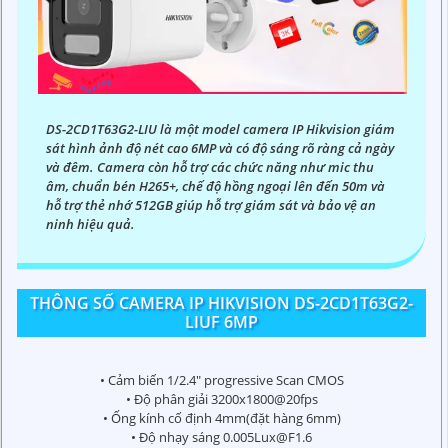
DS-2CD1T63G2-LIU là một model camera IP Hikvision giám
sát hình ảnh độ nét cao 6MP và có độ sáng rõ ràng cả ngày
và đêm. Camera còn hỗ trợ các chức năng như mic thu
âm, chuẩn bén H265+, chế độ hồng ngoại lên đến 50m và
hỗ trợ thẻ nhớ 512GB giúp hỗ trợ giám sát và bảo vệ an
ninh hiệu quả.
THÔNG SỐ CAMERA IP HIKVISION DS-2CD1T63G2-
LIUF 6MP
• Cảm biến 1/2.4" progressive Scan CMOS
• Độ phân giải 3200x1800@20fps
• Ống kính cố định 4mm(đặt hàng 6mm)
• Độ nhạy sáng 0.005Lux@F1.6