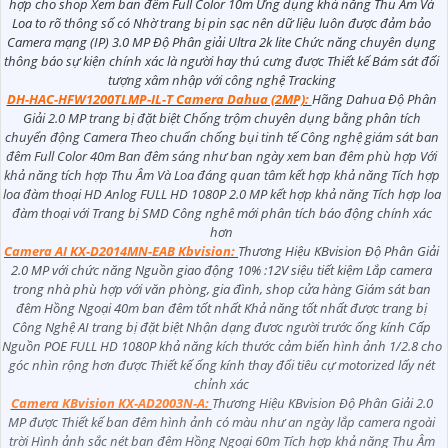
hợp cho shop Xem ban đêm Full Color 10m Ứng dụng khả năng Thu Âm Và
Loa to rõ thông số có Nhờ trang bị pin sạc nên dữ liệu luôn được đảm bảo
Camera mạng (IP) 3.0 MP Độ Phân giải Ultra 2k lite Chức năng chuyên dụng
thông báo sự kiện chính xác là người hay thú cưng được Thiết kế Bám sát đối
tượng xâm nhập với công nghệ Tracking
DH-HAC-HFW1200TLMP-IL-T Camera Dahua (2MP):
Hãng Dahua Độ Phân
Giải 2.0 MP trang bị đặt biệt Chống trộm chuyên dụng bằng phân tích
chuyển động Camera Theo chuẩn chống bụi tinh tế Công nghệ giám sát ban
đêm Full Color 40m Ban đêm sáng như ban ngày xem ban đêm phù hợp Với
khả năng tích hợp Thu Âm Và Loa đáng quan tâm kết hợp khả năng Tích hợp
loa đàm thoại HD Anlog FULL HD 1080P 2.0 MP kết hợp khả năng Tích hợp loa
đàm thoại với Trang bị SMD Công nghê mới phân tích báo động chính xác
hơn
Camera AI KX-D2014MN-EAB Kbvision:
Thương Hiệu KBvision Độ Phân Giải
2.0 MP với chức năng Nguồn giao động 10% :12V siệu tiết kiệm Lắp camera
trong nhà phù hợp với văn phòng, gia đình, shop cửa hàng Giám sát ban
đêm Hồng Ngoại 40m ban đêm tốt nhất Khả năng tốt nhất được trang bị
Công Nghệ AI trang bị đặt biệt Nhận dạng đươc người trước ống kính Cấp
Nguồn POE FULL HD 1080P khả năng kích thước cảm biến hình ảnh 1/2.8 cho
góc nhìn rộng hơn được Thiết kế ống kính thay đổi tiêu cự motorized lấy nét
chỉnh xác
Camera KBvision KX-AD2003N-A:
Thương Hiệu KBvision Độ Phân Giải 2.0
MP được Thiết kế ban đêm hình ảnh có màu như an ngày lắp camera ngoài
trời Hình ảnh sắc nét ban đêm Hồng Ngoại 60m Tích hợp khả năng Thu Âm