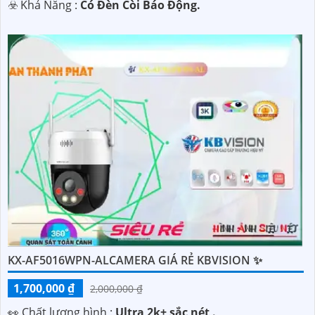
️☣️ Khả Năng :
Có Đèn Còi Báo Động.
KX-AF5016WPN-ALCAMERA GIÁ RẺ KBVISION ✨
1,700,000 ₫
2,000,000 ₫
️👀 Chất lượng hình :
Ultra 2k+ sắc nét .