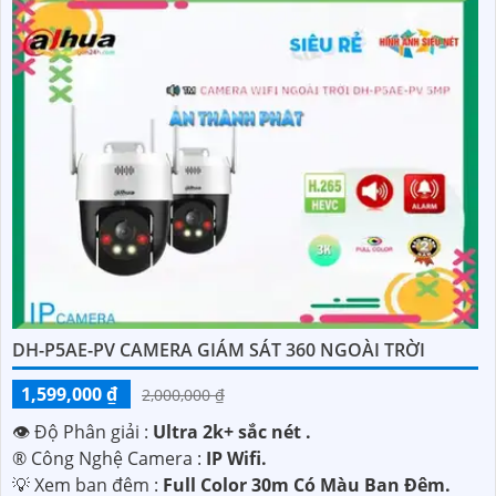
DH-P5AE-PV CAMERA GIÁM SÁT 360 NGOÀI TRỜI
1,599,000 ₫
2,000,000 ₫
👁 Độ Phân giải :
Ultra 2k+ sắc nét .
®️ Công Nghệ Camera :
IP Wifi.
💡 Xem ban đêm :
Full Color 30m Có Màu Ban Ðêm.