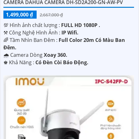
CAMERA DAHUA CAMERA DH-SD2A200-GN-AW-PV
1,499,000 ₫
2,667,000 ₫
💯 Hình ảnh chất lượng :
FULL HD 1080P .
⚒ Công Nghệ Hình Ảnh :
IP Wifi.
🌈 Tầm Nhìn Ban Đêm :
Full Color 20m Có Màu Ban
Đêm.
🌧️ Camera Dòng
Xoay 360.
️♚ Khả Năng :
Có Đèn Còi Báo Động.