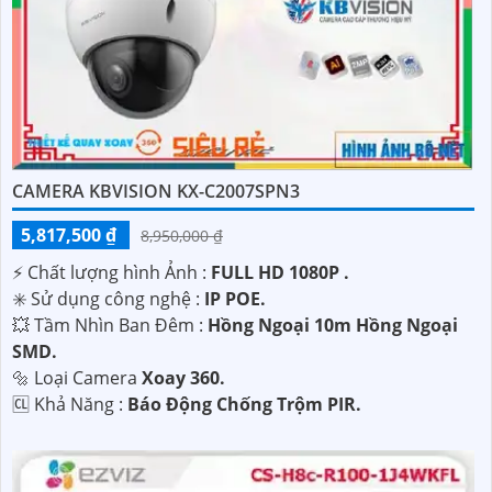
CAMERA KBVISION KX-C2007SPN3
5,817,500 ₫
8,950,000 ₫
️⚡ Chất lượng hình Ảnh :
FULL HD 1080P .
✳️ Sử dụng công nghệ :
IP POE.
💥 Tầm Nhìn Ban Đêm :
Hồng Ngoại 10m Hồng Ngoại
SMD.
🔩 Loại Camera
Xoay 360.
️🆑 Khả Năng :
Báo Động Chống Trộm PIR.