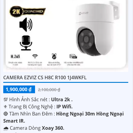
CAMERA EZVIZ CS H8C R100 1J4WKFL
1,900,000 ₫
2,100,000 ₫
💯 Hình Ảnh Sắc nét :
Ultra 2k .
⚜️ Trang Bị Công Nghệ :
IP Wifi.
🔴 Tầm Nhìn Ban Đêm :
Hồng Ngoại 30m Hồng Ngoại
Smart IR.
🌧️ Camera Dòng
Xoay 360.