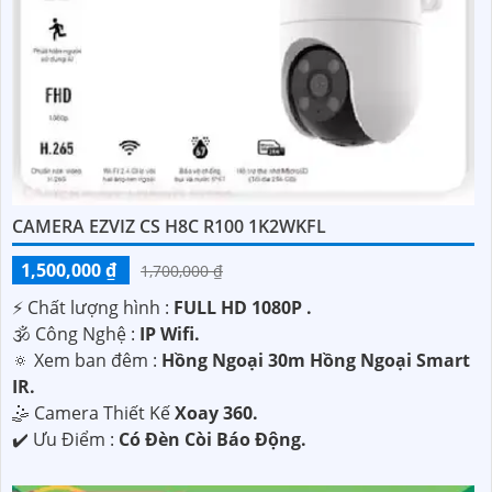
CAMERA EZVIZ CS H8C R100 1K2WKFL
'
1,500,000 ₫
1,700,000 ₫
️⚡ Chất lượng hình :
FULL HD 1080P .
🕉️ Công Nghệ :
IP Wifi.
🔅 Xem ban đêm :
Hồng Ngoại 30m Hồng Ngoại Smart
IR.
🤹 Camera Thiết Kế
Xoay 360.
️✔️ Ưu Điểm :
Có Đèn Còi Báo Động.