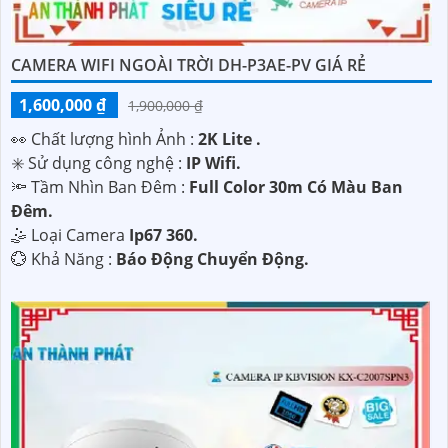
CAMERA WIFI NGOÀI TRỜI DH-P3AE-PV GIÁ RẺ
1,600,000 ₫
1,900,000 ₫
️👀 Chất lượng hình Ảnh :
2K Lite .
✳️ Sử dụng công nghệ :
IP Wifi.
🔦 Tầm Nhìn Ban Đêm :
Full Color 30m Có Màu Ban
Ðêm.
🤹 Loại Camera
Ip67 360.
️💮 Khả Năng :
Báo Động Chuyển Động.