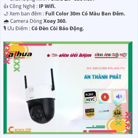
👍 Công Nghệ :
IP Wifi.
🌙 Xem ban đêm :
Full Color 30m Có Màu Ban Đêm.
🌧️ Camera Dòng
Xoay 360.
️🎙 Ưu Điểm :
Có Đèn Còi Báo Động.