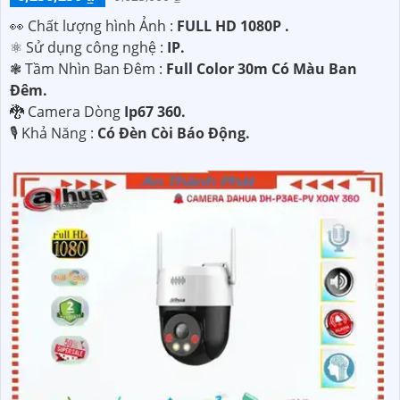
️👀 Chất lượng hình Ảnh :
FULL HD 1080P .
⚛️ Sử dụng công nghệ :
IP.
❃ Tầm Nhìn Ban Đêm :
Full Color 30m Có Màu Ban
Ðêm.
🐉️ Camera Dòng
Ip67 360.
️🎙 Khả Năng :
Có Ðèn Còi Báo Động.