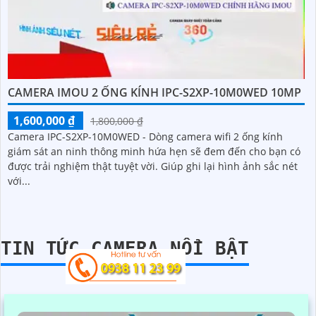
CAMERA IMOU 2 ỐNG KÍNH IPC-S2XP-10M0WED 10MP
1,600,000 ₫
1,800,000 ₫
Camera IPC-S2XP-10M0WED - Dòng camera wifi 2 ống kính
giám sát an ninh thông minh hứa hẹn sẽ đem đến cho bạn có
được trải nghiệm thật tuyệt vời. Giúp ghi lại hình ảnh sắc nét
với...
TIN TỨC CAMERA NỔI BẬT