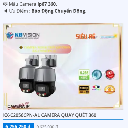
🎼️ Mẫu Camera
Ip67 360.
️🔈 Ưu Điểm :
Báo Động Chuyển Động.
KX-C2056CPN-AL CAMERA QUAY QUÉT 360
6,256,250 ₫
9,625,000 ₫