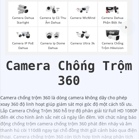
Camera Dahua
Camera Ip Có Thu
Camera WizMind
Camera Dahua
Starlight
Ậm Dahua
Phân Biệt Xe
Camera IP PoE
Camera Ip Dome
Camera Ultra 3k
Camera Chống
Dahua
Dahua
Trộm Hikvision
Camera Chống Trộm
360
Camera chống trộm 360 là dòng camera không dây cho phép
xoay 360 độ linh hoạt giúp giám sát mọi góc độ một cách tối ưu.
Lắp Camera Chống Trộm 360 hỗ trợ độ phân giải từ Full HD 1080P
đến 4K cho hình ảnh sắc nét cả ngày lẫn đêm. Với chức năng báo
động chống trộm camera chống trộm 360 phát đèn nháy và âm
thanh hú còi 110dB ngay tại chỗ đồng thời gửi cảnh báo qua điện
thoại. Camera chống trộm 360 còn tích hợp tính năng phân tích