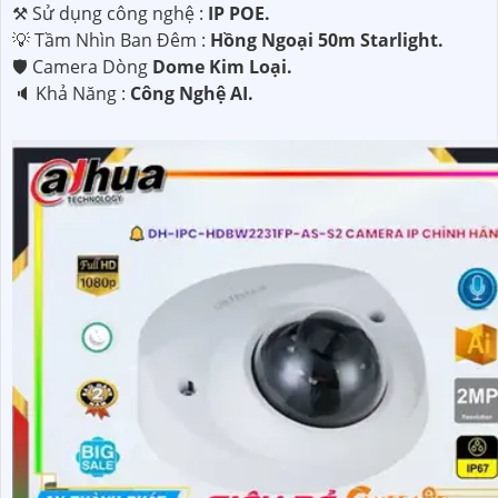
⚒ Sử dụng công nghệ :
IP POE.
💡 Tầm Nhìn Ban Đêm :
Hồng Ngoại 50m Starlight.
🛡 Camera Dòng
Dome Kim Loại.
️🔈 Khả Năng :
Công Nghệ AI.