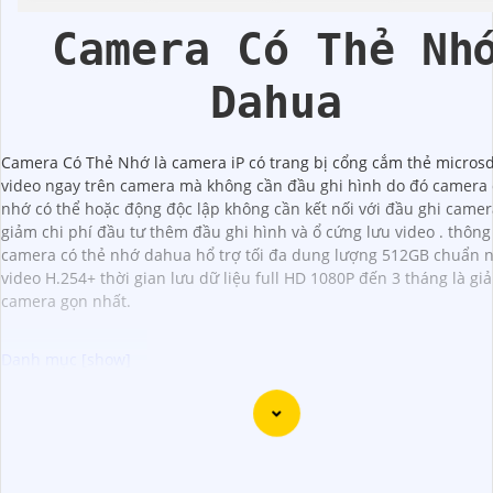
Camera Có Thẻ Nh
Dahua
Camera Có Thẻ Nhớ là camera iP có trang bị cổng cắm thẻ microsd
video ngay trên camera mà không cần đầu ghi hình do đó camera 
nhớ có thể hoặc động độc lập không cần kết nối với đầu ghi came
giảm chi phí đầu tư thêm đầu ghi hình và ổ cứng lưu video . thôn
camera có thẻ nhớ dahua hổ trợ tối đa dung lượng 512GB chuẩn 
video H.254+ thời gian lưu dữ liệu full HD 1080P đến 3 tháng là gi
camera gọn nhất.
Dạ chắc chắn, đây là tư vấn của tôi về Camera Dahua chính
giá rẻ và chất lượng:
1:
Camera Dahua là một thương hiệu nổi tiếng về sản phẩ