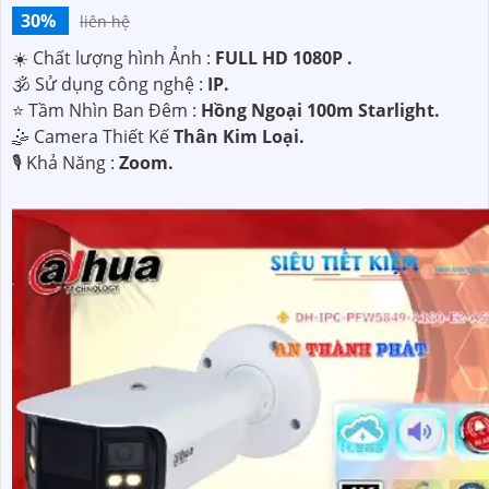
30%
liên hệ
☀️ Chất lượng hình Ảnh :
FULL HD 1080P .
🕉️ Sử dụng công nghệ :
IP.
⭐ Tầm Nhìn Ban Đêm :
Hồng Ngoại 100m Starlight.
🤹 Camera Thiết Kế
Thân Kim Loại.
️🎙 Khả Năng :
Zoom.