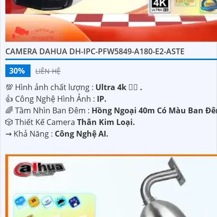
CAMERA DAHUA DH-IPC-PFW5849-A180-E2-ASTE
30%
LIÊN HỆ
💯 Hình ảnh chất lượng :
Ultra 4k 👍🏾 .
👍 Công Nghệ Hình Ảnh :
IP.
🌈 Tầm Nhìn Ban Đêm :
Hồng Ngoại 40m Có Màu Ban Đê
🎲 Thiết Kế Camera
Thân Kim Loại.
️⇝ Khả Năng :
Công Nghệ AI.