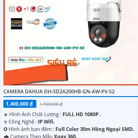
CAMERA DAHUA DH-SD2A200HB-GN-AW-PV-S2
1,400,000 ₫
1,700,000 ₫
☀️ Hình Ành Chất Lượng :
FULL HD 1080P .
✳️ Công Nghệ :
IP Wifi.
✪ Hình ảnh ban đêm :
Full Color 30m Hồng Ngoại SMD.
🌧️ Camera Theo Mẫu
Xoay 360.