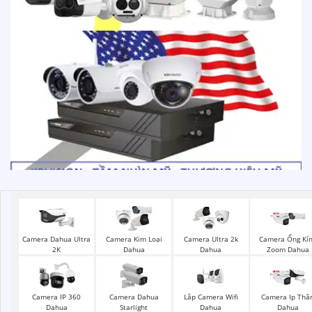
Camera Dahua Ultra
Camera Kim Loại
Camera Ultra 2k
Camera Ống Kí
2K
Dahua
Dahua
Zoom Dahua
Lắp Camera Wifi
Camera IP 360
Camera Dahua
Camera Ip Thâ
Dahua
Dahua
Starlight
Dahua