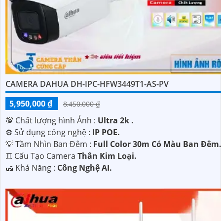
CAMERA DAHUA DH-IPC-HFW3449T1-AS-PV
5,950,000 ₫
8,450,000 ₫
💯 Chất lượng hình Ảnh :
Ultra 2k .
⚙ Sử dụng công nghệ :
IP POE.
💡 Tầm Nhìn Ban Đêm :
Full Color 30m Có Màu Ban Đêm
♊ Cấu Tạo Camera
Thân Kim Loại.
️🛃 Khả Năng :
Công Nghệ AI.