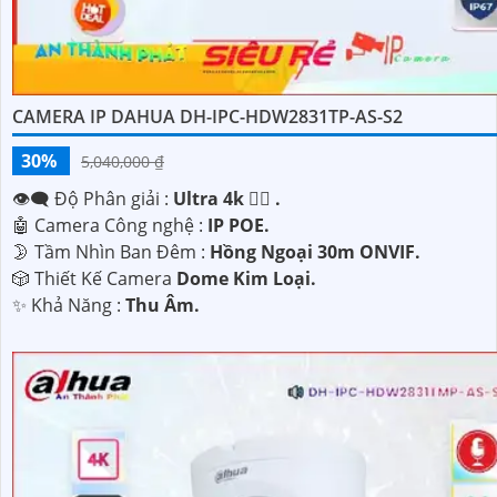
CAMERA IP DAHUA DH-IPC-HDW2831TP-AS-S2
'
30%
5,040,000 ₫
👁️‍🗨 Độ Phân giải :
Ultra 4k 👍🏾 .
🤖️ Camera Công nghệ :
IP POE.
🌛 Tầm Nhìn Ban Đêm :
Hồng Ngoại 30m ONVIF.
🎲 Thiết Kế Camera
Dome Kim Loại.
️✨ Khả Năng :
Thu Âm.