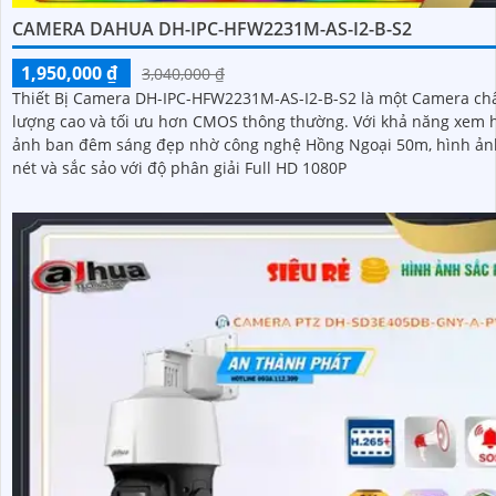
CAMERA DAHUA DH-IPC-HFW2231M-AS-I2-B-S2
1,950,000 ₫
3,040,000 ₫
Thiết Bị Camera DH-IPC-HFW2231M-AS-I2-B-S2 là một Camera ch
lượng cao và tối ưu hơn CMOS thông thường. Với khả năng xem hình
ảnh ban đêm sáng đẹp nhờ công nghệ Hồng Ngoại 50m, hình ản
nét và sắc sảo với độ phân giải Full HD 1080P