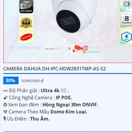
CAMERA DAHUA DH-IPC-HDW2831TMP-AS-S2
30%
5,045,000 ₫
️👀 Độ Phân giải :
Ultra 4k 👍🏾 .
🌠 Công Nghệ Camera :
IP POE.
❂ Xem ban đêm :
Hồng Ngoại 30m ONVIF.
⚒ Camera Theo Mẫu
Dome Kim Loại.
️🎙 Ưu Điểm :
Thu Âm.