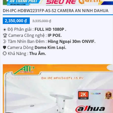
DH-IPC-HDBW2231FP-AS-S2 CAMERA AN NINH DAHUA
2,350,000 ₫
3,335,000 ₫
☀️ Độ Phân giải :
FULL HD 1080P .
🏆 Camera Công nghệ :
IP POE.
🌛 Tầm Nhìn Ban Đêm :
Hồng Ngoại 30m ONVIF.
🛡 Camera Dòng
Dome Kim Loại.
️💮 Khả Năng :
Thu Âm.