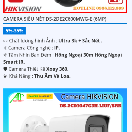
CAMERA SIÊU NÉT DS-2DE2C600MWG-E (6MP)
5%-35%
️👀 Chất lượng hình Ảnh :
Ultra 3k + Sắc Nét .
✳️ Camera Công nghệ :
IP.
❈ Tầm Nhìn Ban Đêm :
Hồng Ngoại 30m Hồng Ngoại
Smart IR.
🛡 Camera Thiết Kế
Xoay 360.
️💫 Khả Năng :
Thu Âm Và Loa.