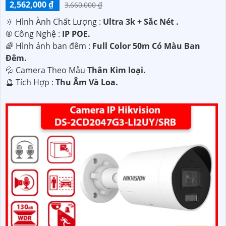
2,562,000 ₫
3,660,000 ₫
🔆 Hình Ành Chất Lượng :
Ultra 3k + Sắc Nét .
®️ Công Nghệ :
IP POE.
🌈 Hình ảnh ban đêm :
Full Color 50m Có Màu Ban
Ðêm.
💦 Camera Theo Mẫu
Thân Kim loại.
️🔮 Tích Hợp :
Thu Âm Và Loa.