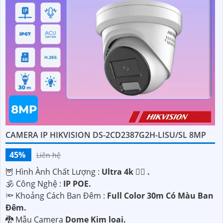
CAMERA IP HIKVISION DS-2CD2387G2H-LISU/SL 8MP
45%
Liên hệ
🦉 Hình Ành Chất Lượng :
Ultra 4k 👍🏾 .
🕉️ Công Nghệ :
IP POE.
🔦 Khoảng Cách Ban Đêm :
Full Color 30m Có Màu Ban
Ðêm.
🐉️ Mẫu Camera
Dome Kim loại.