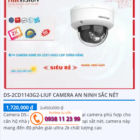
DS-2CD1143G2-LIUF CAMERA AN NINH SẮC NÉT
1,720,000 ₫
2,450,000 ₫
Camera DS-2CD1143G2-LIUF là một loại camera phù hợp cho
căn hộ nhà phố. Với dạng dome kim loại sắt nét, camera này
mang đến độ phân giải ultra 2k chất lượng cao