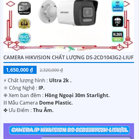
CAMERA HIKVISION CHẤT LƯỢNG DS-2CD1043G2-LIUF
'
1,650,000 ₫
2,320,000 ₫
️⚡ Chất lượng hình :
Ultra 2k .
⚛️ Công Nghệ :
IP.
❈ Xem ban đêm :
Hồng Ngoại 30m Starlight.
⛓ Mẫu Camera
Dome Plastic.
️✤ Ưu Điểm :
Thu Âm.