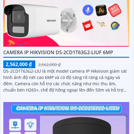
CAMERA IP HIKVISION DS-2CD1T63G2-LIUF 6MP
2,562,000 ₫
2,562,000 ₫
DS-2CD1T63G2-LIU là một model camera IP Hikvision giám sát
hình ảnh độ nét cao 6MP và có độ sáng rõ ràng cả ngày và
đêm. Camera còn hỗ trợ các chức năng như mic thu âm,
chuẩn bén H265+, chế độ hồng ngoại lên đến 50m và hỗ trợ
thẻ nhớ 512GB giúp hỗ trợ giám sát và bảo vệ an ninh hiệu
quả