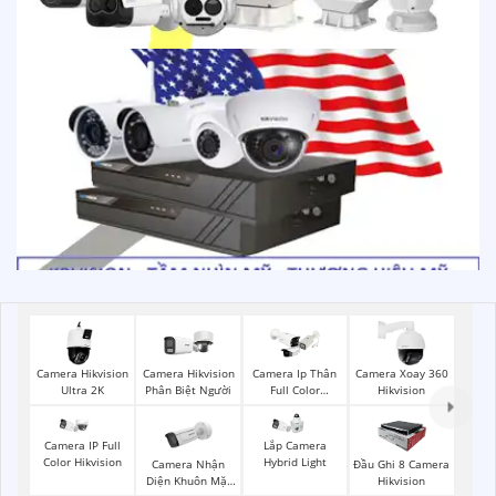
Camera Hikvision
Camera Hikvision
Camera Ip Thân
Camera Xoay 360
Ultra 2K
Phân Biệt Người
Full Color
Hikvision
Hikvision
Camera IP Full
Lắp Camera
Color Hikvision
Hybrid Light
Camera Nhận
Đầu Ghi 8 Camera
Diện Khuôn Mặt
Hikvision