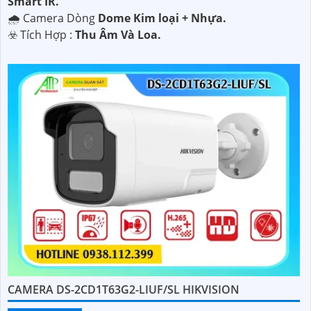
Smart IR.
🌧️ Camera Dòng
Dome Kim loại + Nhựa.
️☣️ Tích Hợp :
Thu Âm Và Loa.
CAMERA DS-2CD1T63G2-LIUF/SL HIKVISION