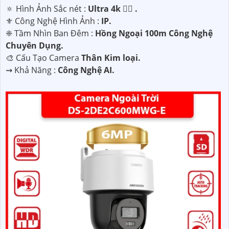
🔅 Hình Ảnh Sắc nét :
Ultra 4k 👍🏾 .
⚜️ Công Nghệ Hình Ảnh :
IP.
❈ Tầm Nhìn Ban Đêm :
Hồng Ngoại 100m Công Nghệ
Chuyên Dụng.
🎨 Cấu Tạo Camera
Thân Kim loại.
️⇝ Khả Năng :
Công Nghệ AI.