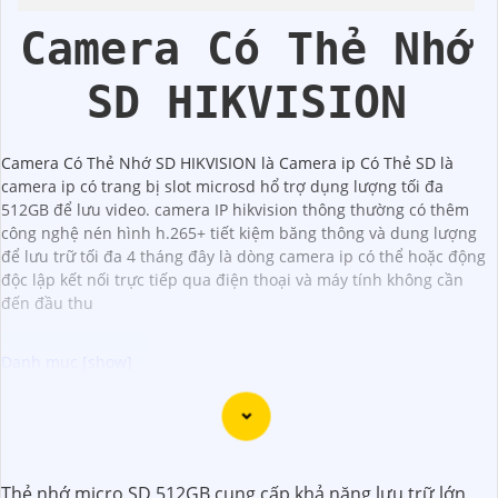
Hikvision
Camera Có Thẻ Nhớ
SD HIKVISION
Camera Có Thẻ Nhớ SD HIKVISION là Camera ip Có Thẻ SD là
camera ip có trang bị slot microsd hổ trợ dụng lượng tối đa
512GB để lưu video. camera IP hikvision thông thường có thêm
công nghệ nén hình h.265+ tiết kiệm băng thông và dung lượng
để lưu trữ tối đa 4 tháng đây là dòng camera ip có thể hoặc động
độc lập kết nối trực tiếp qua điện thoại và máy tính không cần
đến đầu thu
Dĩ nhiên, dưới đây là một mẫu văn bản giới thiệu dành cho
dự án lắp đặt camera Hikvision giá rẻ và chuyên nghiệp:
Thẻ nhớ micro SD 512GB cung cấp khả năng lưu trữ lớn,