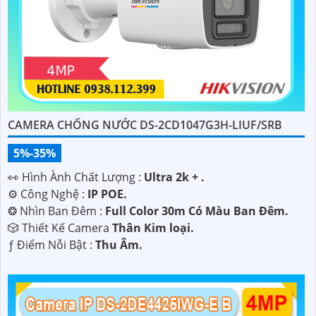
CAMERA CHỐNG NƯỚC DS-2CD1047G3H-LIUF/SRB
5%-35%
️👀 Hình Ành Chất Lượng :
Ultra 2k + .
⚙ Công Nghệ :
IP POE.
❂ Nhìn Ban Đêm :
Full Color 30m Có Màu Ban Ðêm.
🎲 Thiết Kế Camera
Thân Kim loại.
️ƒ Điểm Nỗi Bật :
Thu Âm.