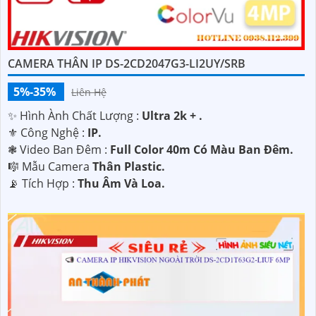
CAMERA THÂN IP DS-2CD2047G3-LI2UY/SRB
5%-35%
Liên Hệ
✨ Hình Ành Chất Lượng :
Ultra 2k + .
⚜️ Công Nghệ :
IP.
❃ Video Ban Đêm :
Full Color 40m Có Màu Ban Ðêm.
🎼️ Mẫu Camera
Thân Plastic.
️📡 Tích Hợp :
Thu Âm Và Loa.