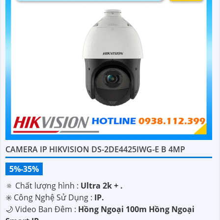
CAMERA IP HIKVISION DS-2DE4425IWG-E B 4MP
5%-35%
🔅 Chất lượng hình :
Ultra 2k + .
✳️ Công Nghệ Sử Dụng :
IP.
🌙 Video Ban Đêm :
Hồng Ngoại 100m Hồng Ngoại