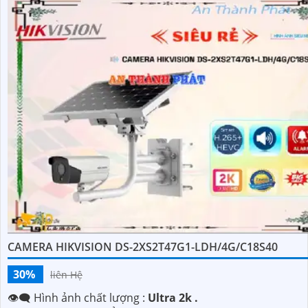
CAMERA HIKVISION DS-2XS2T47G1-LDH/4G/C18S40
30%
liên Hệ
👁️‍🗨 Hình ảnh chất lượng :
Ultra 2k .