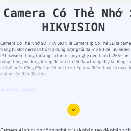
Camera Có Thẻ Nhớ 
HIKVISION
Camera Có Thẻ Nhớ SD HIKVISION là Camera ip Có Thẻ SD là camer
trang bị slot microsd hổ trợ dụng lượng tối đa 512GB để lưu video
IP hikvision thông thường có thêm công nghệ nén hình h.265+ tiết
băng thông và dung lượng để lưu trữ tối đa 4 tháng đây là dòng c
có thể hoặc động độc lập kết nối trực tiếp qua điện thoại và máy t
không cần đến đầu thu
Camera Super Adapt là lựa chọn tốt cho việc giám sát bảo 
ninh tại nơi có môi trường ánh sáng thay đổi thất thường. 
năng ghi hình thích ứng với từng cường độ ánh sáng bên n
camera đem lại chất lượng hình ảnh sắc nét cho bạn trải n
Camera AI sử dụng công nghệ trí tuệ nhân tạo để phân tích