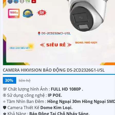
CAMERA HIKVISION BÁO ĐỘNG DS-2CD2326G1-I/SL
30%
liên hệ
💯 Chất lượng hình Ảnh :
FULL HD 1080P .
®️ Sử dụng công nghệ :
IP POE.
⭐ Tầm Nhìn Ban Đêm :
Hồng Ngoại 30m Hồng Ngoại SMD
🛡 Camera Thiết Kế
Dome Kim Loại.
️♚ Khả Năng :
Báo Động Tại Chỗ Nháy Sáng.