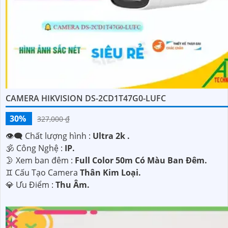
CAMERA HIKVISION DS-2CD1T47G0-LUFC
30%
327,000 ₫
👁️‍🗨 Chất lượng hình :
Ultra 2k .
🕉️ Công Nghệ :
IP.
🌛 Xem ban đêm :
Full Color 50m Có Màu Ban Đêm.
♊ Cấu Tạo Camera
Thân Kim Loại.
️💎 Ưu Điểm :
Thu Âm.