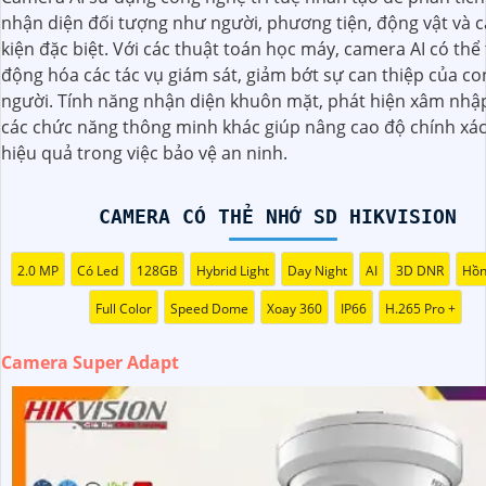
tuyệt vời nhất
nhận diện đối tượng như người, phương tiện, động vật và c
kiện đặc biệt. Với các thuật toán học máy, camera AI có thể
động hóa các tác vụ giám sát, giảm bớt sự can thiệp của co
người. Tính năng nhận diện khuôn mặt, phát hiện xâm nhậ
các chức năng thông minh khác giúp nâng cao độ chính xác
hiệu quả trong việc bảo vệ an ninh.
CAMERA CÓ THẺ NHỚ SD HIKVISION
2.0 MP
Có Led
128GB
Hybrid Light
Day Night
AI
3D DNR
Hồn
Full Color
Speed Dome
Xoay 360
IP66
H.265 Pro +
'
Camera Super Adapt