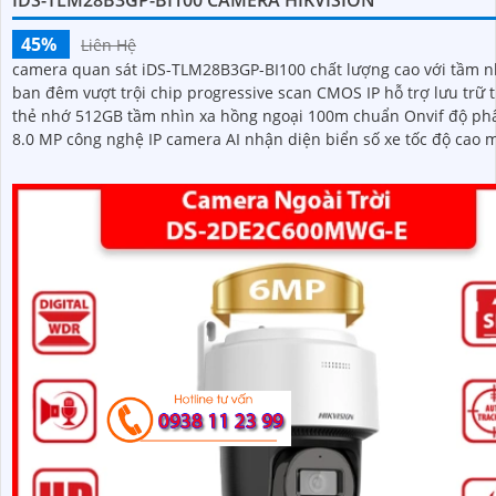
IDS-TLM28B3GP-BI100 CAMERA HIKVISION
45%
Liên Hệ
camera quan sát iDS-TLM28B3GP-BI100 chất lượng cao với tầm n
ban đêm vượt trội chip progressive scan CMOS IP hỗ trợ lưu trữ 
thẻ nhớ 512GB tầm nhìn xa hồng ngoại 100m chuẩn Onvif độ phâ
8.0 MP công nghệ IP camera AI nhận diện biển số xe tốc độ cao màu
sắc sáng đẹp phù hợp sử dụng trong Giao Thông