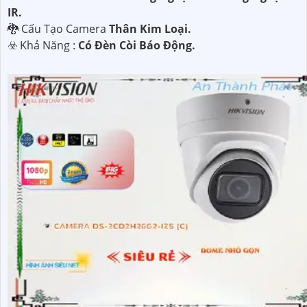
IR.
🐉️ Cấu Tạo Camera
Thân Kim Loại.
️☣️ Khả Năng :
Có Đèn Còi Báo Động.