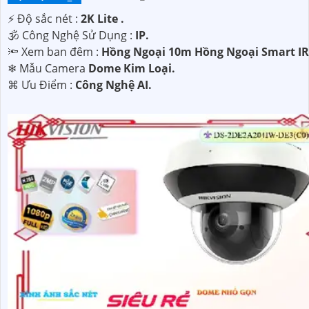
️⚡ Độ sắc nét :
2K Lite .
🕉️ Công Nghệ Sử Dụng :
IP.
🔦 Xem ban đêm :
Hồng Ngoại 10m Hồng Ngoại Smart IR
❄ Mẫu Camera
Dome Kim Loại.
️⌘ Ưu Điểm :
Công Nghệ AI.