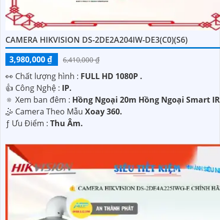
CAMERA HIKVISION DS-2DE2A204IW-DE3(C0)(S6)
3,980,000 ₫
6,410,000 ₫
️👀 Chất lượng hình :
FULL HD 1080P .
👍 Công Nghệ :
IP.
🔅 Xem ban đêm :
Hồng Ngoại 20m Hồng Ngoại Smart IR
🤹 Camera Theo Mẫu
Xoay 360.
️ƒ Ưu Điểm :
Thu Âm.