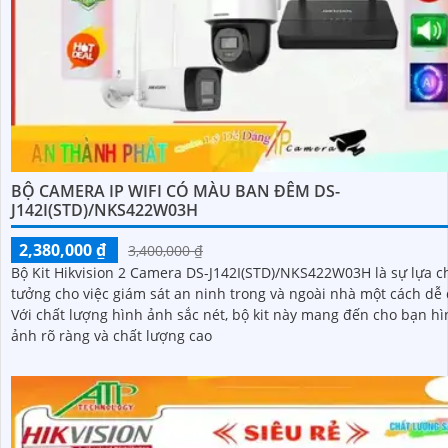
BỘ CAMERA IP WIFI CÓ MÀU BAN ĐÊM DS-
J142I(STD)/NKS422W03H
2,380,000 ₫
3,400,000 ₫
Bộ Kit Hikvision 2 Camera DS-J142I(STD)/NKS422W03H là sự lựa c
tưởng cho việc giám sát an ninh trong và ngoài nhà một cách dễ
Với chất lượng hình ảnh sắc nét, bộ kit này mang đến cho bạn h
ảnh rõ ràng và chất lượng cao