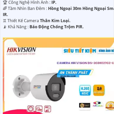
🏆 Công Nghệ Hình Ảnh :
IP.
🌈 Tầm Nhìn Ban Đêm :
Hồng Ngoại 30m Hồng Ngoại Sm
IR.
♊ Thiết Kế Camera
Thân Kim Loại.
️📡 Khả Năng :
Báo Động Chống Trộm PIR.