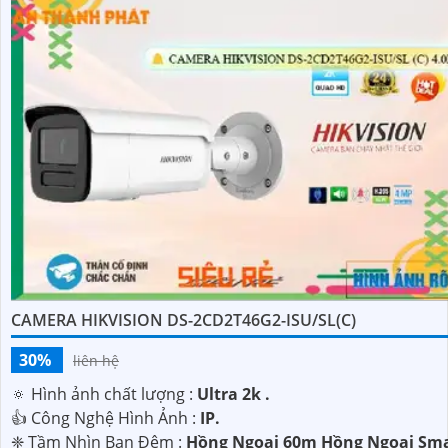
CAMERA HIKVISION DS-2CD2T46G2-ISU/SL(C)
30%
liên hệ
🔅 Hình ảnh chất lượng :
Ultra 2k .
👍 Công Nghệ Hình Ảnh :
IP.
❈ Tầm Nhìn Ban Đêm :
Hồng Ngoại 60m Hồng Ngoại Sm