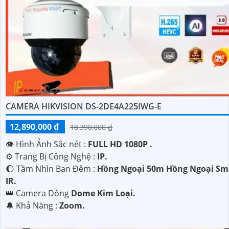
CAMERA HIKVISION DS-2DE4A225IWG-E
12,890,000 ₫
18,390,000 ₫
👁 Hình Ảnh Sắc nét :
FULL HD 1080P .
⚙ Trang Bị Công Nghệ :
IP.
🌔 Tầm Nhìn Ban Đêm :
Hồng Ngoại 50m Hồng Ngoại Sm
IR.
👑 Camera Dòng
Dome Kim Loại.
️🔔 Khả Năng :
Zoom.