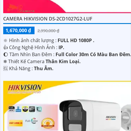
CAMERA HIKVISION DS-2CD1027G2-LUF
1,670,000 ₫
2,390,000 ₫
🔆 Hình ảnh chất lượng :
FULL HD 1080P .
👍 Công Nghệ Hình Ảnh :
IP.
🌔 Tầm Nhìn Ban Đêm :
Full Color 30m Có Màu Ban Đêm
❄ Thiết Kế Camera
Thân Kim Loại.
️🆑 Khả Năng :
Thu Âm.