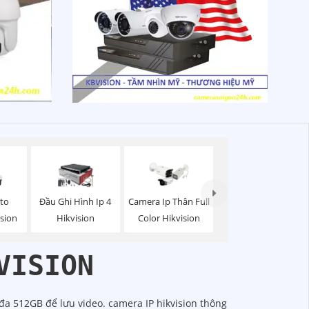
to
Đầu Ghi Hình Ip 4
Camera Ip Thân Full
ision
Hikvision
Color Hikvision
VISION
đa 512GB để lưu video. camera IP hikvision thông