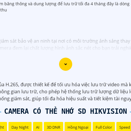
 băng thông và dung lượng để lưu trữ tối đa 4 tháng đây là dòng 
 thu
iám sát bảo vệ an ninh tại nơi có môi trường ánh sáng thay 
era đem lại chất lượng hình ảnh sắc nét cho bạn trải nghi
a H.265, được thiết kế để tối ưu hóa việc lưu trữ video mà
hông gian lưu trữ, cho phép hệ thống lưu trữ lượng dữ liệu
hống giám sát, giúp tối đa hóa hiệu suất và tiết kiệm tài ngu
CAMERA CÓ THẺ NHỚ SD HIKVISION
ght
Day Night
AI
3D DNR
Hồng Ngoại
Full Color
Speed