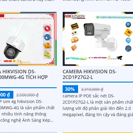
nét. Ấn tượng ơn với những thông số
ảnh sắc nét đến từ độ phân
là...
 2k
 HIKVISION DS-
CAMERA HIKVISION DS-
00MWG-4G TÍCH HỢP
2CD1P27G2-L
30%
3,310,000 ₫
000 ₫
2,500,000 ₫
camera IP POE sắc nét DS-
 sim 4g hikvision DS-
2CD1P27G2-L là một sản phẩm chấ
0MWG-4G là sản phẩm chất
lượng với độ phân giải lên đến 2.0
i nhiều tính năng thông
megapixel, đáng tin cậy và đáng giá
 công nghệ Ánh Sáng Kép
Khả năng xem được ban đêm với
 ảnh rõ nét vào ban đêm dù
chất lượng Full...
ng yếu...