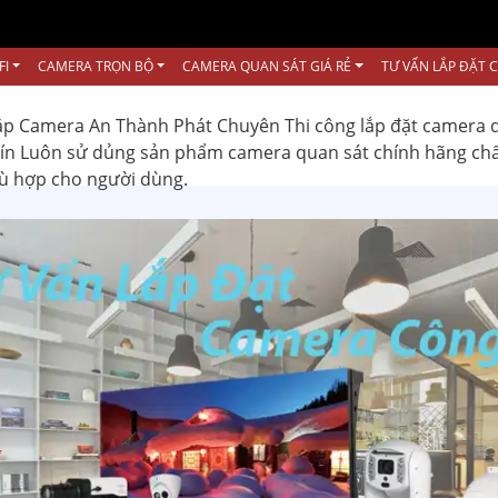
FI
CAMERA TRỌN BỘ
CAMERA QUAN SÁT GIÁ RẺ
TƯ VẤN LẮP ĐẶT 
ắp Camera An Thành Phát Chuyên Thi công lắp đặt camera 
 tín Luôn sử dủng sản phẩm camera quan sát chính hãng ch
hù hợp cho người dùng.