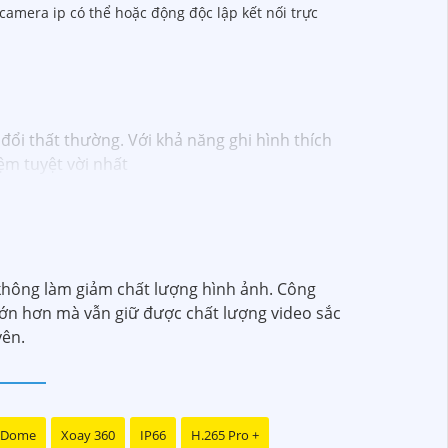
camera ip có thể hoặc động độc lập kết nối trực
đổi thất thường. Với khả năng ghi hình thích
ệm tuyệt vời nhất
 không làm giảm chất lượng hình ảnh. Công
 lớn hơn mà vẫn giữ được chất lượng video sắc
yên.
 Dome
Xoay 360
IP66
H.265 Pro +