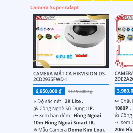
Camera Super Adapt
CAMERA
CAMERA MẮT CÁ HIKVISION DS-
2DE2A20
2CD2935FWD-I
3,980,
6,950,000 ₫
11,190,000 ₫
️👀 Chất
️⚡ Độ sắc nét :
2K Lite .
'
1080P .
🕉️ Công Nghệ Sử Dụng :
IP.
👍 Công
🔦 Xem ban đêm :
Hồng Ngoại
🔅 Xem 
10m Hồng Ngoại Smart IR.
20m Hồn
❄ Mẫu Camera
Dome Kim Loại.