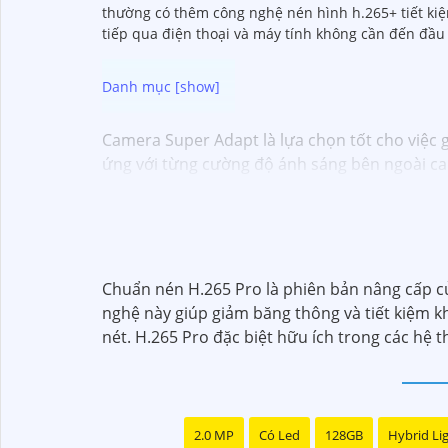
thường có thêm công nghệ nén hình h.265+ tiết kiệm
tiếp qua điện thoại và máy tính không cần đến đầu
Camera Super Adapt là lựa chọn tốt cho việc g
ứng với từng cường độ ánh sáng bên ngoài cam
Chuẩn nén H.265 Pro là phiên bản nâng cấp củ
nghệ này giúp giảm băng thông và tiết kiệm k
nét. H.265 Pro đặc biệt hữu ích trong các hệ t
2.0 MP
Có Led
128GB
Hybrid Li