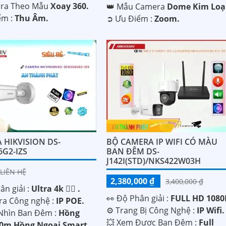
era Theo Mẫu
Xoay 360.
👑 Mẫu Camera
Dome Kim Loạ
ểm :
Thu Âm.
️➲ Ưu Điểm :
Zoom.
 HIKVISION DS-
BỘ CAMERA IP WIFI CÓ MÀU
6G2-IZS
BAN ĐÊM DS-
J142I(STD)/NKS422W03H
LIÊN HỆ
2,380,000 ₫
3,400,000 ₫
n giải :
Ultra 4k 👍🏾 .
️👀 Độ Phân giải :
FULL HD 1080P
ra Công nghệ :
IP POE.
⚙ Trang Bị Công Nghệ :
IP Wifi.
Nhìn Ban Đêm :
Hồng
💥 Xem Được Ban Đêm :
Full
60m Hồng Ngoại Smart