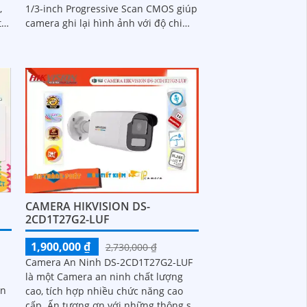
1/3-inch Progressive Scan CMOS giúp
camera ghi lại hình ảnh với độ chi
tiết cao và màu sắc chính xác với độ
phân giải 4.0 Megapixel, camera này
cung cấp hình ảnh sắc nét và chi tiết
cho phép nhận diện đối tượng một
cách chính xác
CAMERA HIKVISION DS-
2CD1T27G2-LUF
1,900,000 ₫
2,730,000 ₫
Camera An Ninh DS-2CD1T27G2-LUF
là một Camera an ninh chất lượng
ạn
cao, tích hợp nhiều chức năng cao
 rõ
cấp. Ấn tượng ơn với những thông số