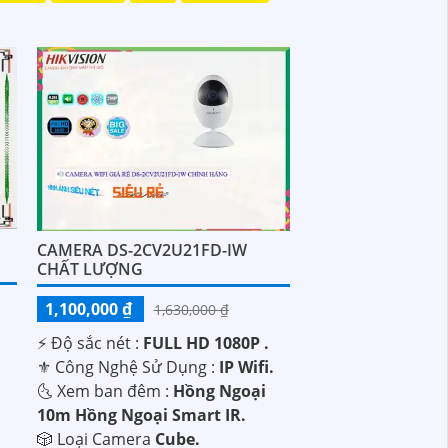
CAMERA DS-2CV2U21FD-IW
CHẤT LƯỢNG
1,100,000 ₫
1,630,000 ₫
️⚡ Độ sắc nét :
FULL HD 1080P .
⚜️ Công Nghệ Sử Dụng :
IP Wifi.
🌜 Xem ban đêm :
Hồng Ngoại
10m Hồng Ngoại Smart IR.
🎲 Loại Camera
Cube.