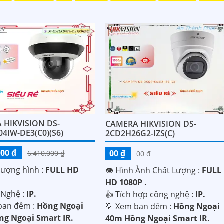
 HIKVISION DS-
CAMERA HIKVISION DS-
4IW-DE3(C0)(S6)
2CD2H26G2-IZS(C)
000 ₫
00 ₫
6,410,000 ₫
00 ₫
 lượng hình :
FULL HD
👁 Hình Ành Chất Lượng :
FULL
HD 1080P .
 Nghệ :
IP.
👍 Tích hợp công nghệ :
IP.
ban đêm :
Hồng Ngoại
💡 Xem ban đêm :
Hồng Ngoại
g Ngoại Smart IR.
40m Hồng Ngoại Smart IR.