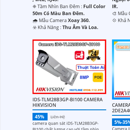
❈ Tầm Nhìn Ban Đêm :
Full Color
IR.
50m Có Màu Ban Ðêm.
🎨 Mẫu
🌧️ Mẫu Camera
Xoay 360.
️💠 Khả 
️☣️ Khả Năng :
Thu Âm Và Loa.
IDS-TLM28B3GP-BI100 CAMERA
CAMERA 
HIKVISION
2DE2A4
45%
Liên Hệ
5%-35
camera quan sát iDS-TLM28B3GP-
Camera IP
BI100 chất lượng cao với tầm nhìn