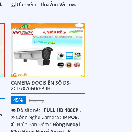
i.
️🆑 Ưu Điểm :
Thu Âm Và Loa.
CAMERA ĐỌC BIỂN SỐ DS-
2CD7026G0/EP-IH
45%
Liên Hệ
👁 Độ sắc nét :
FULL HD 1080P .
 .
®️ Công Nghệ Camera :
IP POE.
🔴 Nhìn Ban Đêm :
Hồng Ngoại
80m Hồng Ngoại Smart IR.