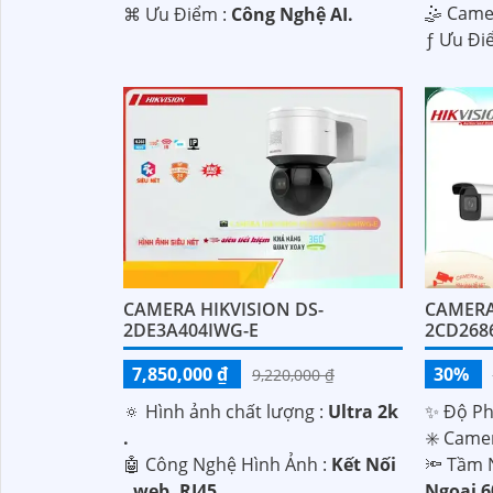
🤹 Cam
️⌘ Ưu Điểm :
Công Nghệ AI.
️ƒ Ưu Đi
CAMERA HIKVISION DS-
CAMERA
2DE3A404IWG-E
2CD268
7,850,000 ₫
30%
9,220,000 ₫
🔅 Hình ảnh chất lượng :
Ultra 2k
✨ Độ Phâ
.
✳️ Came
🤖️ Công Nghệ Hình Ảnh :
Kết Nối
🔦 Tầm 
, web, RJ45.
Ngoại 