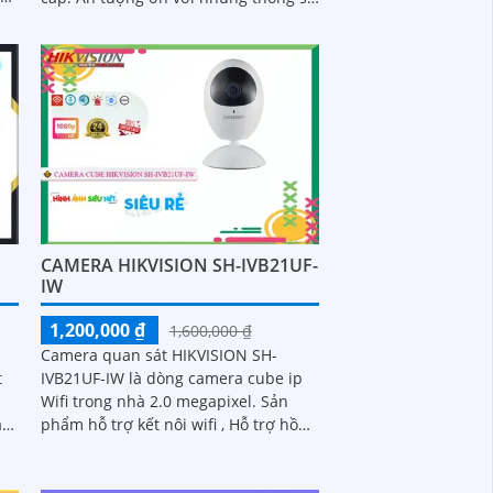
là nó được trang bị chức năng thu
âm có màu...
CAMERA HIKVISION SH-IVB21UF-
IW
1,200,000 ₫
1,600,000 ₫
Camera quan sát HIKVISION SH-
t
IVB21UF-IW là dòng camera cube ip
Wifi trong nhà 2.0 megapixel. Sản
.
phẩm hỗ trợ kết nôi wifi , Hỗ trợ hồng
ngoại 5m , Sản phẩm tích hợp mic loa
đàm...