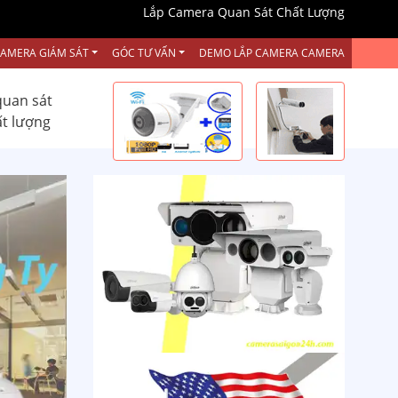
Lắp Camera Quan Sát Chất Lượng
CAMERA GIÁM SÁT
GÓC TƯ VẤN
DEMO LẮP CAMERA CAMERA
quan sát
ất lượng