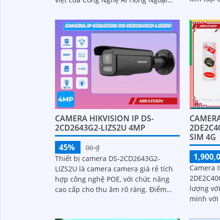
lại hình 
SMD H.265+/H.265/H
giải Ultra
CAMERA HIKVISION IP DS-
CAMERA
2CD2643G2-LIZS2U 4MP
2DE2C4
SIM 4G
45%
00 ₫
1,900,
Thiết bị camera DS-2CD2643G2-
Camera IP
LIZS2U là camera camera giá rẻ tích
2DE2C40
hợp công nghệ POE, với chức năng
lượng vớ
cao cấp cho thu âm rõ ràng. Điểm
minh với
làm cho camera này được bán nhiều
cho hình
hơn là camera có báo động nhận
bị ánh sá