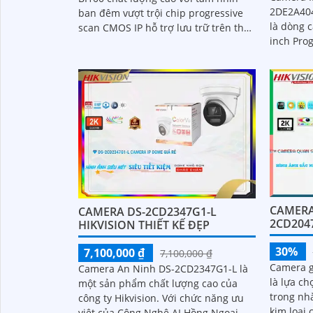
2DE2A404
ban đêm vượt trội chip progressive
là dòng 
scan CMOS IP hỗ trợ lưu trữ trên thẻ
inch Pro
nhớ 512GB tầm nhìn xa hồng ngoại
cấp hình
100m chuẩn Onvif độ phân giải 8.0
MP công nghệ IP camera AI nhận
diện biển số xe tốc độ cao màu sắc
sáng đẹp phù hợp sử dụng trong
Giao Thông
CAMERA
CAMERA DS-2CD2347G1-L
2CD204
HIKVISION THIẾT KẾ ĐẸP
30%
7,100,000 ₫
7,100,000 ₫
Camera g
Camera An Ninh DS-2CD2347G1-L là
là lựa ch
một sản phẩm chất lượng cao của
trong nhà xưởng. 
công ty Hikvision. Với chức năng ưu
kim loại
việt của Công Nghệ AI Hồng Ngoại