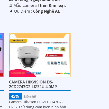
♊ Mẫu Camera
Thân Kim loại.
️🔈 Ưu Điểm :
Công Nghệ AI.
CAMERA HIKVISION DS-
2CD2743G2-LIZS2U 4.0MP
45%
Liên hệ
Camera Hikvison DS-2CD2743G2-
ảm
LIZS2U sử dụng cảm biến hình ảnh