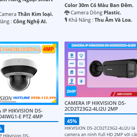
Color 30m Có Màu Ban Ðêm.
🐉️ Camera Dòng
Plastic.
 Camera
Thân Kim loại.
️🎙 Khả Năng :
Thu Âm Và Loa.
Năng :
Công Nghệ AI.
CAMERA IP HIKVISION DS-
2CD2T23G2-4LI2U 2MP
IP HIKVISION DS-
04IWG1-E PTZ 4MP
45%
HIKVISION DS-2CD2T23G2-4LI2U là
%
camera an ninh Full HD 2MP với c
 Hikvision DS-