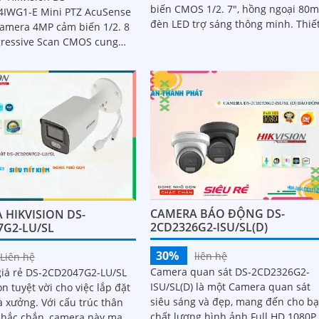
biến CMOS 1/2. 7", hồng ngoại 80m,
IWG1-E Mini PTZ AcuSense
đèn LED trợ sáng thông minh. Thiết
camera 4MP cảm biến 1/2. 8
kế chắc chắn, hỗ trợ PoE, chống
gressive Scan CMOS cung
ngược...
 ảnh sắc nét
CAMERA BÁO ĐỘNG DS-
 HIKVISION DS-
2CD2326G2-ISU/SL(D)
7G2-LU/SL
30%
liên hệ
Liên hệ
Camera quan sát DS-2CD2326G2-
iá rẻ DS-2CD2047G2-LU/SL
ISU/SL(D) là một Camera quan sát
ọn tuyệt vời cho việc lắp đặt
siêu sáng và đẹp, mang đến cho b
Với cấu trúc thân
chất lượng hình ảnh Full HD 1080P
 chắc chắn, camera này mang