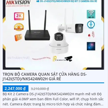
TRỌN BỘ CAMERA QUAN SÁT CỬA HÀNG DS-
J142I(STD)/NKS424W02H GIÁ RẺ
2,247,000 ₫
3,210,000 ₫
Bộ Kit 2 Camera DS-J142I(STD)/NKS424W02H mạnh mẽ với Độ
phân giải 4.0MP xem ban đêm Full Color, wifi IP, chụp hình sắc
nét. Camera được trang bị micro tích hợp và chức năng đàm...