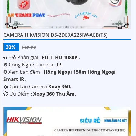
CAMERA HIKVISION DS-2DE7A225IW-AEB(T5)
30%
liên hệ
️👀 Độ Phân giải :
FULL HD 1080P .
⚙ Công Nghệ Camera :
IP.
❂ Xem ban đêm :
Hồng Ngoại 150m Hồng Ngoại
Smart IR.
🎼️ Cấu Tạo Camera
Xoay 360.
️💮 Ưu Điểm :
Xoay 360 Thu Âm.