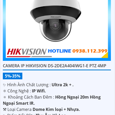
CAMERA IP HIKVISION DS-2DE2A404IWG1-E PTZ 4MP
5%-35%
✨ Hình Ành Chất Lượng :
Ultra 2k + .
⚛️ Công Nghệ :
IP Wifi.
🔅 Khoảng Cách Ban Đêm :
Hồng Ngoại 20m Hồng
Ngoại Smart IR.
⚒ Loại Camera
Dome Kim loại + Nhựa.