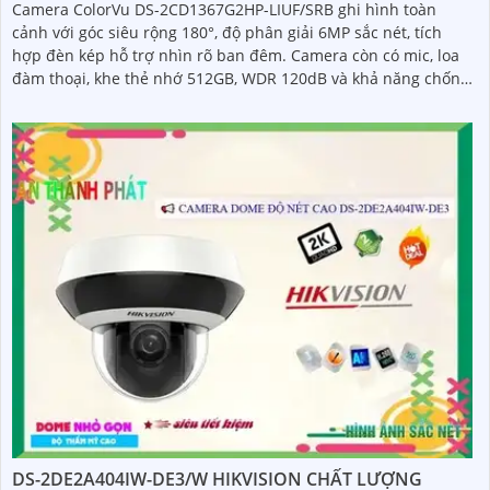
Camera ColorVu DS-2CD1367G2HP-LIUF/SRB ghi hình toàn
cảnh với góc siêu rộng 180°, độ phân giải 6MP sắc nét, tích
hợp đèn kép hỗ trợ nhìn rõ ban đêm. Camera còn có mic, loa
đàm thoại, khe thẻ nhớ 512GB, WDR 120dB và khả năng chống
báo động giả bằng công nghệ phân tích hình ảnh thông minh
DS-2DE2A404IW-DE3/W HIKVISION CHẤT LƯỢNG