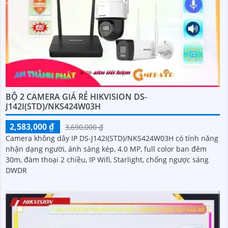
BỘ 2 CAMERA GIÁ RẺ HIKVISION DS-
J142I(STD)/NKS424W03H
2,583,000 ₫
3,690,000 ₫
Camera không dây IP DS-J142I(STD)/NKS424W03H có tính năng
nhận dạng người, ánh sáng kép, 4.0 MP, full color ban đêm
30m, đàm thoại 2 chiều, IP Wifi, Starlight, chống ngược sáng
DWDR