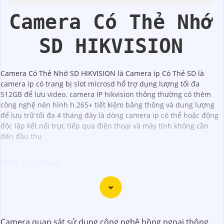
CMOS Hikvision
Hik
Camera Có Thẻ Nhớ
SD HIKVISION
Camera Có Thẻ Nhớ SD HIKVISION là Camera ip Có Thẻ SD là
camera ip có trang bị slot microsd hổ trợ dụng lượng tối đa
512GB để lưu video. camera IP hikvision thông thường có thêm
công nghệ nén hình h.265+ tiết kiệm băng thông và dung lượng
để lưu trữ tối đa 4 tháng đây là dòng camera ip có thể hoặc động
độc lập kết nối trực tiếp qua điện thoại và máy tính không cần
đến đầu thu
Camera Super Adapt là lựa chọn tốt cho việc giám sát bảo
vệ an ninh tại nơi có môi trường ánh sáng thay đổi thất
thường. Với khả năng ghi hình thích ứng với từng cường
Camera quan sát sử dụng công nghệ hồng ngoại thông