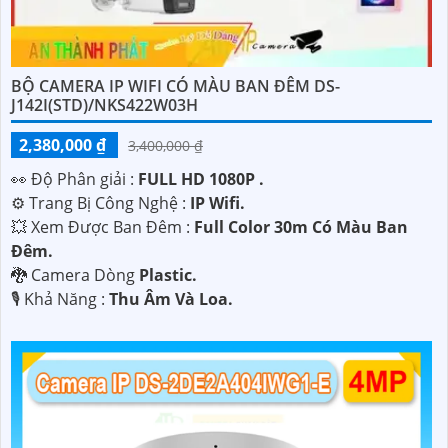
BỘ CAMERA IP WIFI CÓ MÀU BAN ĐÊM DS-
J142I(STD)/NKS422W03H
2,380,000 ₫
3,400,000 ₫
️👀 Độ Phân giải :
FULL HD 1080P .
⚙ Trang Bị Công Nghệ :
IP Wifi.
💥 Xem Được Ban Đêm :
Full Color 30m Có Màu Ban
Ðêm.
🐉️ Camera Dòng
Plastic.
️🎙 Khả Năng :
Thu Âm Và Loa.