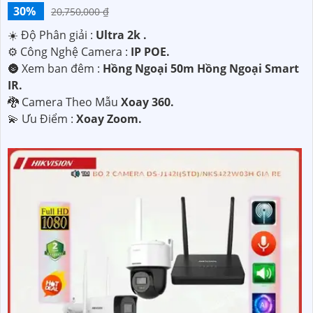
30%
20,750,000 ₫
☀️ Độ Phân giải :
Ultra 2k .
⚙ Công Nghệ Camera :
IP POE.
🌚 Xem ban đêm :
Hồng Ngoại 50m Hồng Ngoại Smart
IR.
🐉️ Camera Theo Mẫu
Xoay 360.
️💫 Ưu Điểm :
Xoay Zoom.