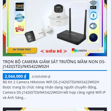
TRỌN BỘ CAMERA GIÁM SÁT TRƯỜNG MẦM NON DS-
J142I(STD)/NKS422W02H
2,044,000 ₫
2,920,000 ₫
Bộ Kit 2 Camera Hikvision Wifi DS-J142I(STD)/NKS422W02H
Được trang bị chức năng nhận dạng người chuyển động,
Camera DS-J142I(STD)/NKS422W02H kết hợp công nghệ Wifi IP
và Ánh Sáng...