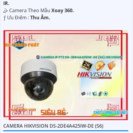
IR.
🤹 Camera Theo Mẫu
Xoay 360.
️ƒ Ưu Điểm :
Thu Âm.
CAMERA HIKVISION DS-2DE4A425IW-DE (S6)