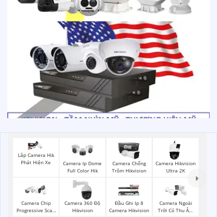
Lắp Camera Hik
Phát Hiện Xe
Camera Ip Dome
Camera Chống
Camera Hikvision
Full Color Hik
Trộm Hikvision
Ultra 2K
Camera Chip
Camera 360 Độ
Đầu Ghi Ip 8
Camera Ngoài
Progressive Scan
Hikvision
Camera Hikvision
Trời Có Thu Âm