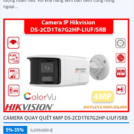
lượng hoàn hảo. Với khả năng xem ban đêm cùng hồng
ngoại...
CAMERA QUAY QUÉT 6MP DS-2CD1T67G2HP-LIUF/SRB
5%-35%
6,290,000 ₫