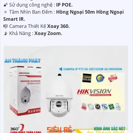
🌠 Sử dụng công nghệ :
IP POE.
🔅 Tầm Nhìn Ban Đêm :
Hồng Ngoại 50m Hồng Ngoại
Smart IR.
🎼️ Camera Thiết Kế
Xoay 360.
️📡 Khả Năng :
Xoay Zoom.