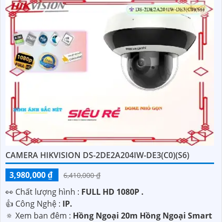
CAMERA HIKVISION DS-2DE2A204IW-DE3(C0)(S6)
3,980,000 ₫
6,410,000 ₫
️👀 Chất lượng hình :
FULL HD 1080P .
👍 Công Nghệ :
IP.
🔅 Xem ban đêm :
Hồng Ngoại 20m Hồng Ngoại Smart