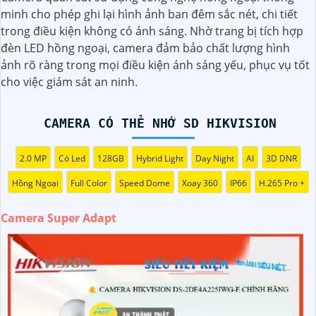
độ ánh sáng bên ngoài camera đem lại chất lượng hình
minh cho phép ghi lại hình ảnh ban đêm sắc nét, chi tiết
ảnh sắc nét cho bạn trải nghiệm tuyệt vời nhất
trong điều kiện không có ánh sáng. Nhờ trang bị tích hợp
đèn LED hồng ngoại, camera đảm bảo chất lượng hình
ảnh rõ ràng trong mọi điều kiện ánh sáng yếu, phục vụ tốt
cho việc giám sát an ninh.
CAMERA CÓ THẺ NHỚ SD HIKVISION
2.0 MP
Có Led
128GB
Hybrid Light
Day Night
AI
3D DNR
Hồng Ngoại
Full Color
Speed Dome
Xoay 360
IP66
H.265 Pro +
Camera Super Adapt
'