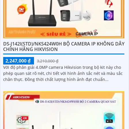
DS-J142I(STD)/NKS424W0H BỘ CAMERA IP KHÔNG DÂY
CHÍNH HÃNG HIKVISION
2,247,000 ₫
3,210,000 ₫
Với độ phân giải 4.0MP camera Hikvision trong bộ kit này cho
phép quan sát rõ nét, chi tiết với hình ảnh sắc nét và màu sắc
chân thực. Đồng thời chất lượng hình ảnh đạt chuẩn...