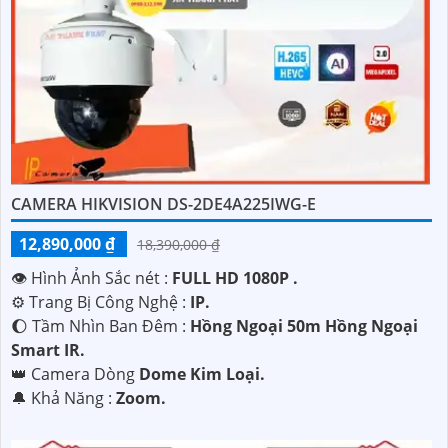
CAMERA HIKVISION DS-2DE4A225IWG-E
12,890,000 ₫
18,390,000 ₫
👁 Hình Ảnh Sắc nét :
FULL HD 1080P .
⚙ Trang Bị Công Nghệ :
IP.
🌔 Tầm Nhìn Ban Đêm :
Hồng Ngoại 50m Hồng Ngoại
Smart IR.
👑 Camera Dòng
Dome Kim Loại.
️🔔 Khả Năng :
Zoom.