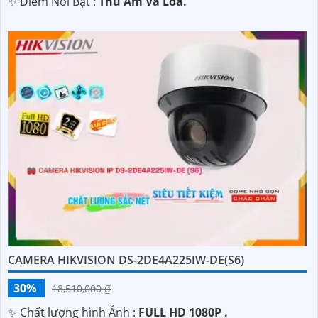
️✨ Điểm Nỗi Bật :
Thu Âm Và Loa.
CAMERA HIKVISION DS-2DE4A225IW-DE(S6)
30%
18,510,000 ₫
✨ Chất lượng hình Ảnh :
FULL HD 1080P .