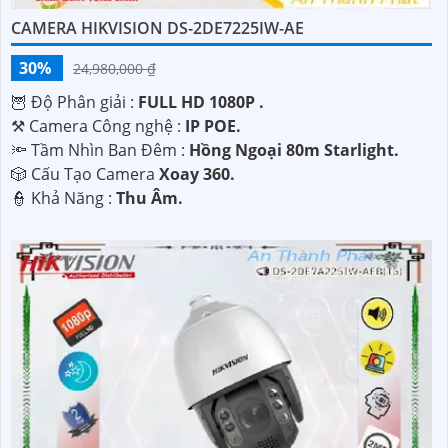
CAMERA HIKVISION DS-2DE7225IW-AE
30%
24,980,000 ₫
🦉 Độ Phân giải :
FULL HD 1080P .
⚒ Camera Công nghệ :
IP POE.
🔦 Tầm Nhìn Ban Đêm :
Hồng Ngoại 80m Starlight.
🎲 Cấu Tạo Camera
Xoay 360.
️👮 Khả Năng :
Thu Âm.