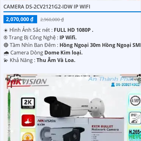
CAMERA DS-2CV2121G2-IDW IP WIFI
2,070,000 ₫
2,960,000 ₫
☀️ Hình Ảnh Sắc nét :
FULL HD 1080P .
®️ Trang Bị Công Nghệ :
IP Wifi.
🔴 Tầm Nhìn Ban Đêm :
Hồng Ngoại 30m Hồng Ngoại SM
🌧️ Camera Dòng
Dome Kim loại.
️💫 Khả Năng :
Thu Âm Và Loa.