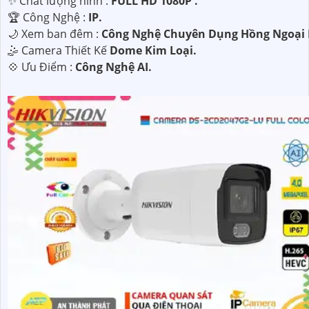
✨ Chất lượng hình :
FULL HD 1080P .
🏆 Công Nghệ :
IP.
🌙 Xem ban đêm :
Công Nghệ Chuyên Dụng Hồng Ngoại 
🤹 Camera Thiết Kế
Dome Kim Loại.
️💠 Ưu Điểm :
Công Nghệ AI.