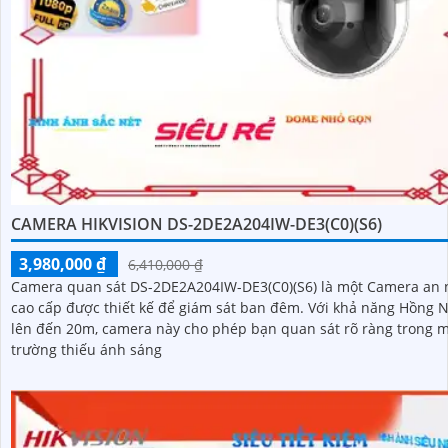
CAMERA HIKVISION DS-2DE2A204IW-DE3(C0)(S6)
3,980,000 ₫
6,410,000 ₫
Camera quan sát DS-2DE2A204IW-DE3(C0)(S6) là một Camera an 
cao cấp được thiết kế để giám sát ban đêm. Với khả năng Hồng Ngoại
lên đến 20m, camera này cho phép bạn quan sát rõ ràng trong m
trường thiếu ánh sáng