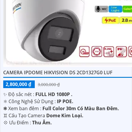
'
CAMERA IPDOME HIKVISION DS 2CD1327G0 LUF
2,800,000 ₫
3,000,000 ₫
✨ Độ sắc nét :
FULL HD 1080P .
⚛️ Công Nghệ Sử Dụng :
IP POE.
❃ Xem ban đêm :
Full Color 30m Có Màu Ban Đêm.
♊ Cấu Tạo Camera
Dome Kim Loại.
️💠 Ưu Điểm :
Thu Âm.