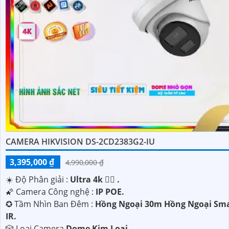
CAMERA HIKVISION DS-2CD2383G2-IU
3,395,000 ₫
4,990,000 ₫
☀️ Độ Phân giải :
Ultra 4k 👍🏾 .
🌠 Camera Công nghệ :
IP POE.
✪ Tầm Nhìn Ban Đêm :
Hồng Ngoại 30m Hồng Ngoại Sm
IR.
🎲 Loại Camera
Dome Kim Loại.