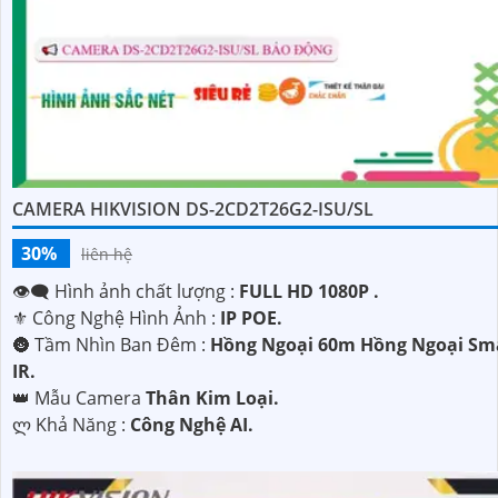
CAMERA HIKVISION DS-2CD2T26G2-ISU/SL
30%
liên hệ
👁️‍🗨 Hình ảnh chất lượng :
FULL HD 1080P .
⚜️ Công Nghệ Hình Ảnh :
IP POE.
🌚 Tầm Nhìn Ban Đêm :
Hồng Ngoại 60m Hồng Ngoại Sm
IR.
👑 Mẫu Camera
Thân Kim Loại.
️ლ Khả Năng :
Công Nghệ AI.