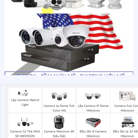
Lắp Camera Hybird
Light
Camera Ip Dome Full
Lắp Camera IP Dome
Camera Full Col
Color Hik
Hikvision
Hikvision
Camera Có Thẻ Nhớ
Camera Hikvision 4K
Đầu Ghi 8 Camera
Đầu Ghi Ip 32 Kênh
SD HIKVISION
Siêu Nét
Hikvision
Hikvision