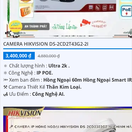
CAMERA HIKVISION DS-2CD2T43G2-2I
3,400,000 ₫
4,880,000 ₫
🔅 Chất lượng hình :
Ultra 2k .
⚛️ Công Nghệ :
IP POE.
🔦 Xem ban đêm :
Hồng Ngoại 60m Hồng Ngoại Smart IR
⚒ Camera Thiết Kế
Thân Kim Loại.
️🛃 Ưu Điểm :
Công Nghệ AI.