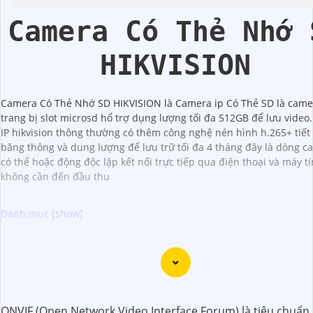
Camera Có Thẻ Nhớ 
HIKVISION
Camera Có Thẻ Nhớ SD HIKVISION là Camera ip Có Thẻ SD là camer
trang bị slot microsd hổ trợ dụng lượng tối đa 512GB để lưu video
IP hikvision thông thường có thêm công nghệ nén hình h.265+ tiết
băng thông và dung lượng để lưu trữ tối đa 4 tháng đây là dòng c
có thể hoặc động độc lập kết nối trực tiếp qua điện thoại và máy t
không cần đến đầu thu
Dĩ nhiên, dưới đây là một mẫu văn bản giới thiệu dành cho
lắp đặt camera Hikvision giá rẻ và chuyên nghiệp:
Chào quý khách hàng,
ONVIF (Open Network Video Interface Forum) là tiêu chuẩn