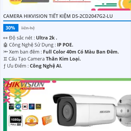
CAMERA HIKVISION TIẾT KIỆM DS-2CD2047G2-LU
30%
liên hệ
️👀 Độ sắc nét :
Ultra 2k .
🤖️ Công Nghệ Sử Dụng :
IP POE.
🔦 Xem ban đêm :
Full Color 40m Có Màu Ban Đêm.
♊ Cấu Tạo Camera
Thân Kim Loại.
️ƒ Ưu Điểm :
Công Nghệ AI.