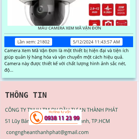
MẪU CAMERA XEM MÃ VẬN ĐƠN
Lần xem: 21802
5/12/2024 11:43:57 AM
Camera Xem Mã Vận Đơn là một thiết bị hiện đại và tiện ích
giúp quản lý hàng hóa và vận chuyển một cách hiệu quả.
Camera này được thiết kế với chất lượng hình ảnh sắc nét,
độ...
THÔNG TIN
CÔNG TY TNHH TM-DV ĐẦU TƯ AN THÀNH PHÁT
51 Lũy Bán Bích, Phường Phú Thạnh, TP.HCM
congngheanthanhphat@gmail.com