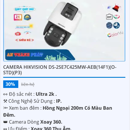
CAMERA HIKVISION DS-2SE7C425MW-AEB(14F1)(O-
STD)(P3)
30%
liên hệ
️👀 Độ sắc nét :
Ultra 2k .
⚒ Công Nghệ Sử Dụng :
IP.
🔦 Xem ban đêm :
Hồng Ngoại 200m Có Màu Ban
Đêm.
👑 Camera Dòng
Xoay 360.
️↭ Ưu Điểm :
Xoay 360 Thu Âm.