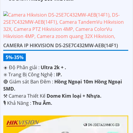
CAMERA IP HIKVISION DS-2SE7C432MW-AEB(14F1)
5%-35%
☀️ Độ Phân giải :
Ultra 2k + .
✳️ Trang Bị Công Nghệ :
IP.
🔴 Giám sát Ban Đêm :
Hồng Ngoại 10m Hồng Ngoại
SMD.
⚒ Camera Thiết Kế
Dome Kim loại + Nhựa.
️🎙 Khả Năng :
Thu Âm.