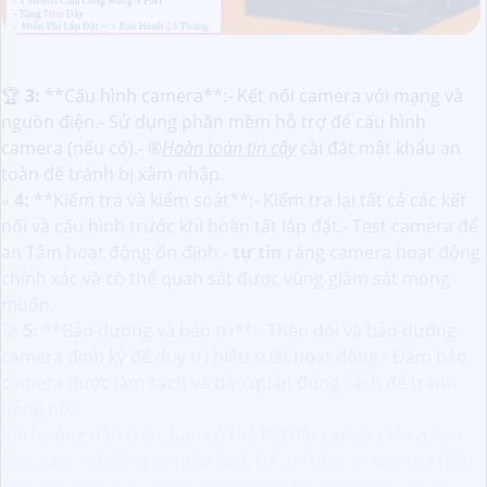
️🏆
3:
**Cấu hình camera**:- Kết nối camera với mạng và
nguồn điện.- Sử dụng phần mềm hỗ trợ để cấu hình
camera (nếu có).- ®️
Hoàn toàn tin cậy
cài đặt mật khẩu an
toàn để tránh bị xâm nhập.
«
4:
**Kiểm tra và kiểm soát**:- Kiểm tra lại tất cả các kết
nối và cấu hình trước khi hoàn tất lắp đặt.- Test camera để
an Tâm hoạt động ổn định.-
tự tin
rằng camera hoạt động
chính xác và có thể quan sát được vùng giám sát mong
muốn.
🚀
5:
**Bảo dưỡng và bảo trì**:- Theo dõi và bảo dưỡng
camera định kỳ để duy trì hiệu suất hoạt động.- Đảm bảo
camera được làm sạch và bảo quản đúng cách để tránh
hỏng hóc.
Với hướng dẫn trên, bạn có thể lắp đặt camera Hikvision
một cách dễ dàng và hiệu quả. Để an Tâm an toàn và hiệu
quả, nếu cần, hãy tham khảo ý kiến từ chuyên gia hoặc