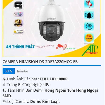
CAMERA HIKVISION DS-2DE7A220MCG-EB
30%
liên Hệ
☀️ Hình Ảnh Sắc nét :
FULL HD 1080P .
⚛️ Trang Bị Công Nghệ :
IP.
🌔 Tầm Nhìn Ban Đêm :
Hồng Ngoại 10m Hồng Ngoại
SMD.
🔩 Loại Camera
Dome Kim Loại.