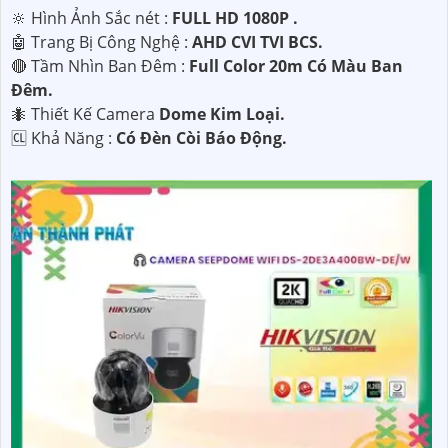
🔆 Hình Ảnh Sắc nét :
FULL HD 1080P .
🤖️ Trang Bị Công Nghệ :
AHD CVI TVI BCS.
🔴 Tầm Nhìn Ban Đêm :
Full Color 20m Có Màu Ban
Đêm.
🐜 Thiết Kế Camera
Dome Kim Loại.
️🆑 Khả Năng :
Có Đèn Còi Báo Động.