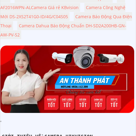
AF2016WPN-ALCamera Giá rẻ KBvision
Camera Công Nghệ
Mới DS-2XS2T41G0-ID/4G/C04S05
Camera Báo Động Qua Điện
Thoại
Camera Dahua Báo Động Chuẩn DH-SD2A200HB-GN-
AW-PV-S2
'