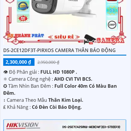
DS-2CE12DF3T-PIRXOS CAMERA THÂN BÁO ĐỘNG
2,300,000 ₫
2,950,000 ₫
👁 Độ Phân giải :
FULL HD 1080P .
⚛️ Camera Công nghệ :
AHD CVI TVI BCS.
✪ Tầm Nhìn Ban Đêm :
Full Color 40m Có Màu Ban
Đêm.
↕️ Camera Theo Mẫu
Thân Kim Loại.
️₤ Khả Năng :
Có Đèn Còi Báo Động.