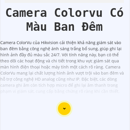
Hikvision
Camera Colorvu Có
Màu Ban Đêm
Camera ColorVu của Hikvision cải thiện khả năng giám sát vào
ban đêm bằng công nghệ ánh sáng trắng bổ sung, giúp ghi lại
hình ảnh đầy đủ màu sắc 24/7. Với tính năng này, bạn có thể
theo dõi các hoạt động và chi tiết trong khu vực giám sát qua
màn hình điện thoại hoặc máy tính một cách rõ ràng. Camera
ColorVu mang lại chất lượng hình ảnh vượt trội vào ban đêm và
hỗ trợ công nghệ HD analog cũng như IP. Đặc biệt, các dòng
camera ghi âm còn tích hợp micro để ghi lại âm thanh trong
phạm vi giám sát, cung cấp bằng chứng rõ ràng khi cần thiết.
Dĩ nhiên, dưới đây là một mẫu văn bản giới thiệu dành cho
dự án lắp đặt camera Hikvision giá rẻ và chuyên nghiệp: