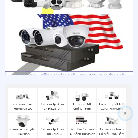
Lắp Camea Wifi
Camera Ip Ultra
Camera 360
Camera Ip AI Full
Hikvision 2K
2k Hikvision
Chống Trộm
Color Hikvision
Hikvision
Camera Starlight
Camera Ip Thân
Đầu Thu Camera
Camera Colorvu
Hikvision
Full Color
32 Kênh Hikvision
Có Màu Ban Đêm