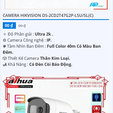
CAMERA HIKVISION DS-2CD2T47G2P-LSU/SL(C)
00 ₫
00 ₫
🔅 Độ Phân giải :
Ultra 2k .
⚙ Camera Công nghệ :
IP.
❃ Tầm Nhìn Ban Đêm :
Full Color 40m Có Màu Ban
Đêm.
🎲 Thiết Kế Camera
Thân Kim Loại.
'
️🛃 Khả Năng :
Có Đèn Còi Báo Động.