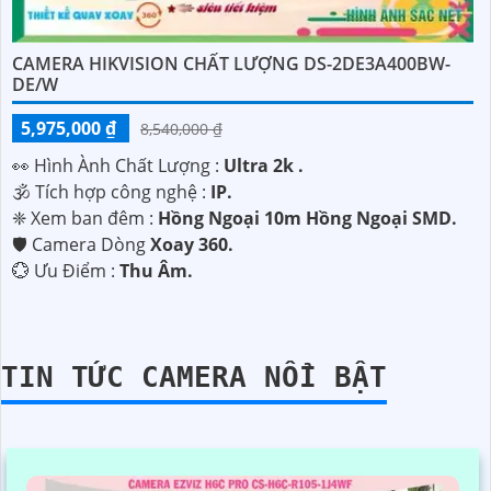
CAMERA HIKVISION CHẤT LƯỢNG DS-2DE3A400BW-
DE/W
5,975,000 ₫
8,540,000 ₫
️👀 Hình Ành Chất Lượng :
Ultra 2k .
🕉️ Tích hợp công nghệ :
IP.
❈ Xem ban đêm :
Hồng Ngoại 10m Hồng Ngoại SMD.
🛡 Camera Dòng
Xoay 360.
️💮 Ưu Điểm :
Thu Âm.
TIN TỨC CAMERA NỔI BẬT