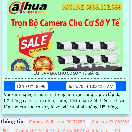
LẮP CAMERA CHO CƠ SỞ Y TẾ GIÁ RẺ
Lần xem: 8596
6/15/2024 10:24:50 AM
Với kinh nghiệm lâu năm trong lĩnh vực cung cấp và lắp đặt
hệ thống camera an ninh, chúng tôi tự hào giới thiệu dịch vụ
lắp camera cho cơ sở y tế với giá cả phải chăng. Hệ thống...
Thông Tin:
Camera Wifi Imou IPC-T22EP
Camera KX-C8203S
IP67
Camera KX-AF2011L-DL-A-VN IP67 tích hợp mic
KX-