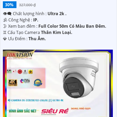
30%
327,000 ₫
👁️‍🗨 Chất lượng hình :
Ultra 2k .
🕉️ Công Nghệ :
IP.
🌛 Xem ban đêm :
Full Color 50m Có Màu Ban Đêm.
♊ Cấu Tạo Camera
Thân Kim Loại.
️💎 Ưu Điểm :
Thu Âm.