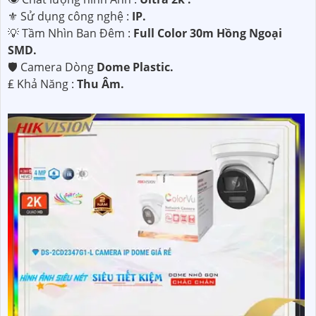
⚜️ Sử dụng công nghệ :
IP.
💡 Tầm Nhìn Ban Đêm :
Full Color 30m Hồng Ngoại
SMD.
🛡 Camera Dòng
Dome Plastic.
️₤ Khả Năng :
Thu Âm.