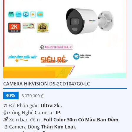
CAMERA HIKVISION DS-2CD1047G0-LC
30%
3,070,000 ₫
🔆 Độ Phân giải :
Ultra 2k .
👍 Công Nghệ Camera :
IP.
🌈 Xem ban đêm :
Full Color 30m Có Màu Ban Đêm.
🎨 Camera Dòng
Thân Kim Loại.