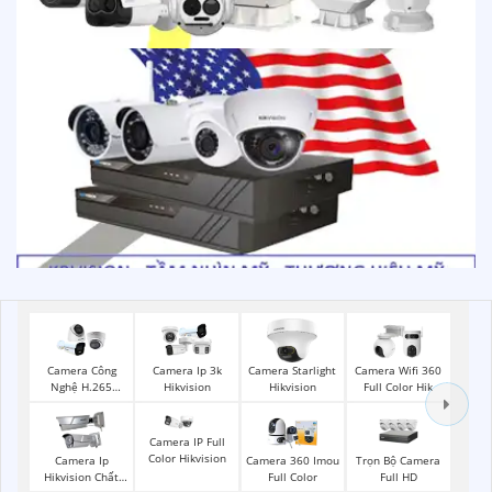
Camera Công
Camera Ip 3k
Camera Starlight
Camera Wifi 360
Nghệ H.265
Hikvision
Hikvision
Full Color Hik
Hikvision
Camera IP Full
Color Hikvision
Trọn Bộ Camera
Camera Ip
Camera 360 Imou
Full HD
Hikvision Chất
Full Color