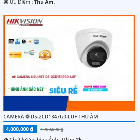
️⌘ Ưu Điểm :
Thu Âm.
CAMERA ❂ DS-2CD1347G0-LUF THU ÂM
4,000,000 ₫
4,200,000 ₫
👁 Chất lượng hình Ảnh :
Ultra 2k .