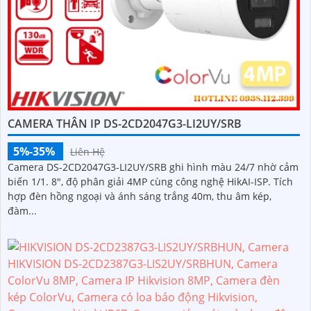
CAMERA THÂN IP DS-2CD2047G3-LI2UY/SRB
5%-35%
Liên Hệ
Camera DS-2CD2047G3-LI2UY/SRB ghi hình màu 24/7 nhờ cảm
biến 1/1. 8", độ phân giải 4MP cùng công nghệ HikAI-ISP. Tích
hợp đèn hồng ngoại và ánh sáng trắng 40m, thu âm kép,
đàm...