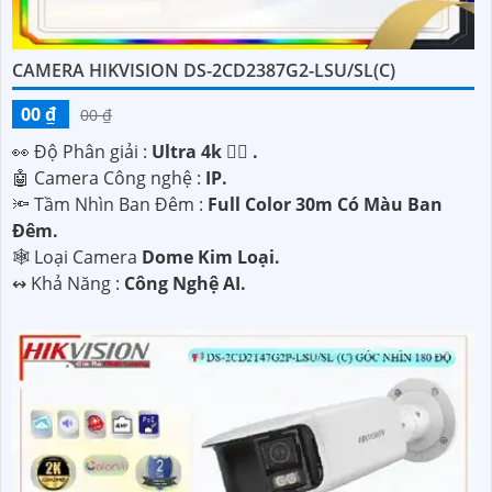
CAMERA HIKVISION DS-2CD2387G2-LSU/SL(C)
00 ₫
00 ₫
️👀 Độ Phân giải :
Ultra 4k 👍🏾 .
🤖️ Camera Công nghệ :
IP.
🔦 Tầm Nhìn Ban Đêm :
Full Color 30m Có Màu Ban
Đêm.
🕸️ Loại Camera
Dome Kim Loại.
️↭ Khả Năng :
Công Nghệ AI.