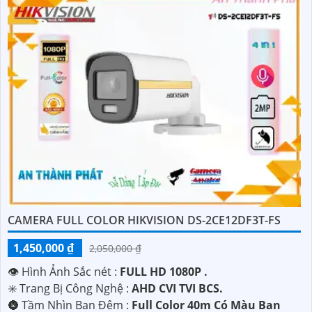
CAMERA FULL COLOR HIKVISION DS-2CE12DF3T-FS
1,450,000 ₫
2,050,000 ₫
👁 Hình Ảnh Sắc nét :
FULL HD 1080P .
✳️ Trang Bị Công Nghệ :
AHD CVI TVI BCS.
🌚 Tầm Nhìn Ban Đêm :
Full Color 40m Có Màu Ban