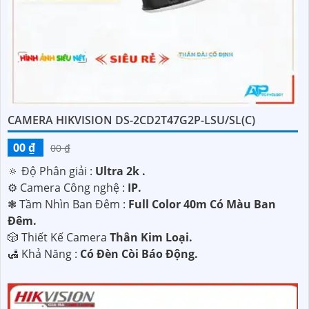
CAMERA HIKVISION DS-2CD2T47G2P-LSU/SL(C)
00 ₫
00 ₫
🔅 Độ Phân giải :
Ultra 2k .
⚙ Camera Công nghệ :
IP.
❃ Tầm Nhìn Ban Đêm :
Full Color 40m Có Màu Ban
Đêm.
🎲 Thiết Kế Camera
Thân Kim Loại.
️🛃 Khả Năng :
Có Đèn Còi Báo Động.