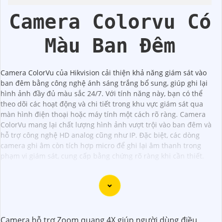
Lượng
Camera Colorvu Có
Màu Ban Đêm
Camera ColorVu của Hikvision cải thiện khả năng giám sát vào
ban đêm bằng công nghệ ánh sáng trắng bổ sung, giúp ghi lại
hình ảnh đầy đủ màu sắc 24/7. Với tính năng này, bạn có thể
theo dõi các hoạt động và chi tiết trong khu vực giám sát qua
màn hình điện thoại hoặc máy tính một cách rõ ràng. Camera
ColorVu mang lại chất lượng hình ảnh vượt trội vào ban đêm và
hỗ trợ công nghệ HD analog cũng như IP. Đặc biệt, các dòng
camera ghi âm còn tích hợp micro để ghi lại âm thanh trong
phạm vi giám sát, cung cấp bằng chứng rõ ràng khi cần thiết.
Dĩ nhiên, dưới đây là một mẫu văn bản giới thiệu dành cho
Camera hỗ trợ Zoom quang 4X giúp người dùng điều
dự án lắp đặt camera Hikvision giá rẻ và chuyên nghiệp: