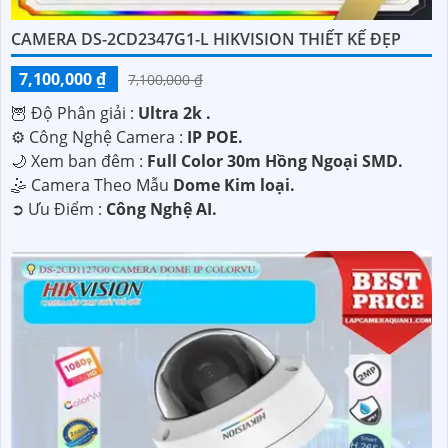
CAMERA DS-2CD2347G1-L HIKVISION THIẾT KẾ ĐẸP
7,100,000 ₫
7,100,000 ₫
🦉 Độ Phân giải :
Ultra 2k .
⚙ Công Nghệ Camera :
IP POE.
🌙 Xem ban đêm :
Full Color 30m Hồng Ngoại SMD.
🤹 Camera Theo Mẫu
Dome Kim loại.
️➲ Ưu Điểm :
Công Nghệ AI.