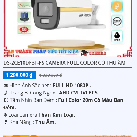
DS-2CE10DF3T-FS CAMERA FULL COLOR CÓ THU ÂM
1,290,000 ₫
1,830,000 ₫
'
👁 Hình Ảnh Sắc nét :
FULL HD 1080P .
🕉️ Trang Bị Công Nghệ :
AHD CVI TVI BCS.
🌔 Tầm Nhìn Ban Đêm :
Full Color 20m Có Màu Ban
Đêm.
❄ Loại Camera
Thân Kim Loại.
️👮 Khả Năng :
Thu Âm.