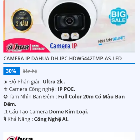
nhận tư vấn miễn phí.
Trân trọng cảm ơn!"
CAMERA IP DAHUA DH-IPC-HDW5442TMP-AS-LED
30%
liên hệ
☀️ Độ Phân giải :
Ultra 2k .
⚜️ Camera Công nghệ :
IP POE.
✪ Tầm Nhìn Ban Đêm :
Full Color 20m Có Màu Ban
Đêm.
'
♊ Cấu Tạo Camera
Dome Kim Loại.
️🎙 Khả Năng :
Công Nghệ AI.