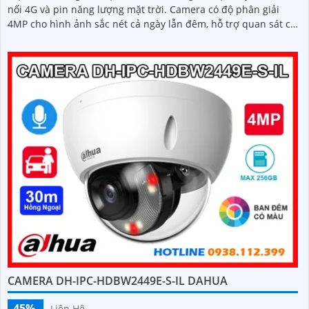
nối 4G và pin năng lượng mặt trời. Camera có độ phân giải
4MP cho hình ảnh sắc nét cả ngày lẫn đêm, hỗ trợ quan sát có
màu ban đêm đến 20m, hồng ngoại 30m và đàm thoại hai
chiều
CAMERA DH-IPC-HDBW2449E-S-IL DAHUA
45%
Liên Hệ