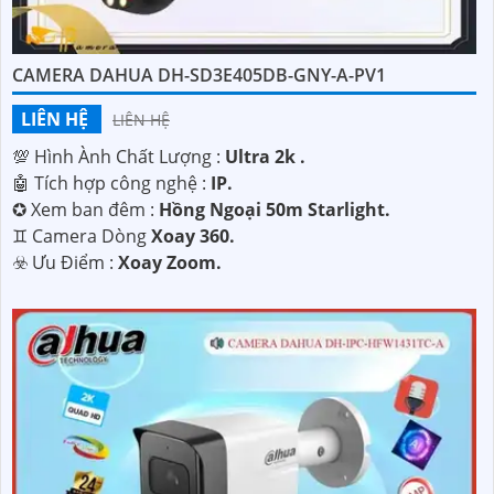
CAMERA DAHUA DH-SD3E405DB-GNY-A-PV1
LIÊN HỆ
LIÊN HỆ
💯 Hình Ành Chất Lượng :
Ultra 2k .
🤖️ Tích hợp công nghệ :
IP.
✪ Xem ban đêm :
Hồng Ngoại 50m Starlight.
♊ Camera Dòng
Xoay 360.
️☣️ Ưu Điểm :
Xoay Zoom.