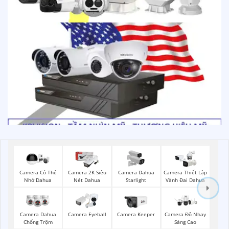
Camera Có Thẻ
Camera 2K Siêu
Camera Dahua
Camera Thiết Lập
Nhớ Dahua
Nét Dahua
Starlight
Vành Đai Dahua
Camera Dahua
Camera Eyeball
Camera Keeper
Camera Đô Nhạy
Chống Trộm
Sáng Cao