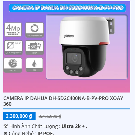
CAMERA IP DAHUA DH-SD2C400NA-B-PV-PRO XOAY
360
2,300,000 ₫
3,765,000 ₫
💯 Hình Ành Chất Lượng :
Ultra 2k + .
⚙ Công Nghệ :
IP POE.