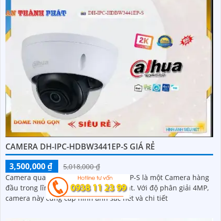
CAMERA DH-IPC-HDBW3441EP-S GIÁ RẺ
3,500,000 ₫
5,018,000 ₫
Camera quan sát DH-IPC-HDBW3441EP-S là một Camera hàng
đầu trong lĩnh vực an ninh và giám sát. Với độ phân giải 4MP,
camera này cung cấp hình ảnh sắc nét và chi tiết