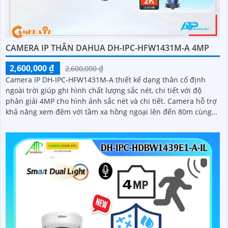
CAMERA IP THÂN DAHUA DH-IPC-HFW1431M-A 4MP
2,600,000 ₫
2,600,000 ₫
Camera IP DH-IPC-HFW1431M-A thiết kế dạng thân cố định
ngoài trời giúp ghi hình chất lượng sắc nét, chi tiết với độ
phân giải 4MP cho hình ảnh sắc nét và chi tiết. Camera hỗ trợ
khả năng xem đêm với tầm xa hồng ngoại lên đến 80m cùng
với đó là tính năng phát hiện con người giúp bảo vệ an ninh
hiệu quả