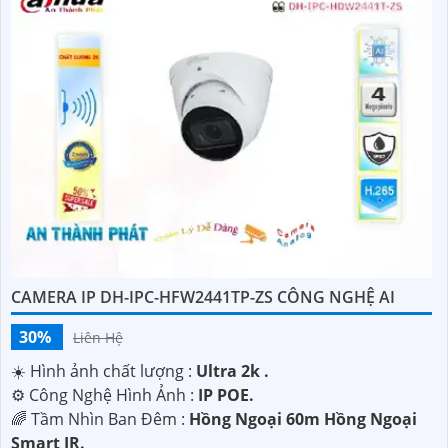
CAMERA IP DH-IPC-HFW2441TP-ZS CÔNG NGHỆ AI
30%
Liên Hệ
☀️ Hình ảnh chất lượng :
Ultra 2k .
⚙ Công Nghệ Hình Ảnh :
IP POE.
🌈 Tầm Nhìn Ban Đêm :
Hồng Ngoại 60m Hồng Ngoại
Smart IR.