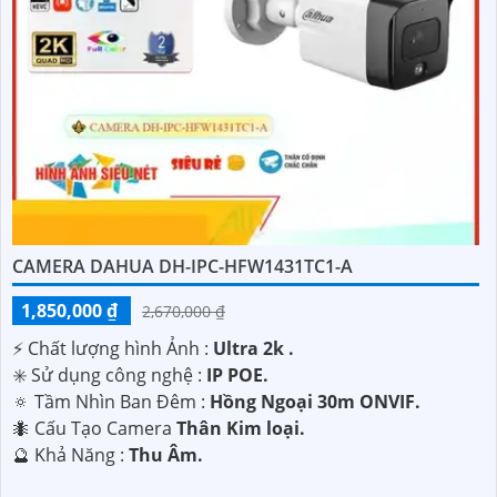
CAMERA DAHUA DH-IPC-HFW1431TC1-A
1,850,000 ₫
2,670,000 ₫
️⚡ Chất lượng hình Ảnh :
Ultra 2k .
✳️ Sử dụng công nghệ :
IP POE.
🔅 Tầm Nhìn Ban Đêm :
Hồng Ngoại 30m ONVIF.
🐜 Cấu Tạo Camera
Thân Kim loại.
️🔮 Khả Năng :
Thu Âm.