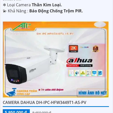
❄ Loại Camera
Thân Kim Loại.
️💫 Khả Năng :
Báo Động Chống Trộm PIR.
CAMERA DAHUA DH-IPC-HFW3449T1-AS-PV
5,950,000 ₫
8,450,000 ₫