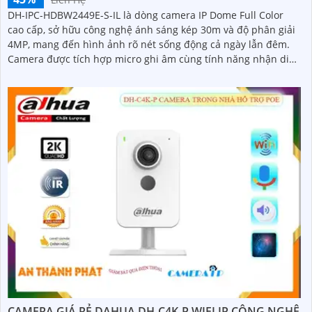
DH-IPC-HDBW2449E-S-IL là dòng camera IP Dome Full Color
cao cấp, sở hữu công nghệ ánh sáng kép 30m và độ phân giải
4MP, mang đến hình ảnh rõ nét sống động cả ngày lẫn đêm.
Camera được tích hợp micro ghi âm cùng tính năng nhận diện
người và phương tiện, giúp giám sát an ninh hiệu quả
CAMERA GIÁ RẺ DAHUA DH-C4K-P WIFI IP CÔNG NGHỆ