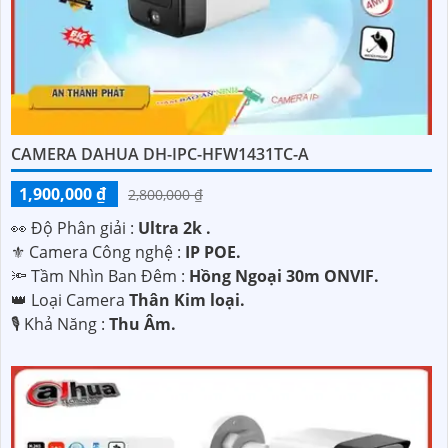
CAMERA DAHUA DH-IPC-HFW1431TC-A
1,900,000 ₫
2,800,000 ₫
️👀 Độ Phân giải :
Ultra 2k .
⚜️ Camera Công nghệ :
IP POE.
🔦 Tầm Nhìn Ban Đêm :
Hồng Ngoại 30m ONVIF.
👑 Loại Camera
Thân Kim loại.
️🎙 Khả Năng :
Thu Âm.