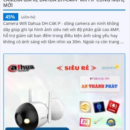
MỚI
45%
Liên hệ
Camera Wifi Dahua DH-C4K-P - dòng camera an ninh không
dây giúp ghi lại hình ảnh siêu nét với độ phân giải cao 4MP,
hỗ trợ giám sát ban đêm trong điều kiện ánh sáng yếu hay
không có ánh sáng với tầm nhìn xa 30m. Ngoài ra còn trang bị
khả năng đàm thoại và phát hiện con người chính xácCamera
quan sát đặc biệt với lưu trữ dữ liệu tại chỗ qua khe cắm thẻ
nhớ Micro SD, IP không dây, tích hợp chức năng chống cảnh
báo chuyển động giả bằng motion detection và nhận dạng
người