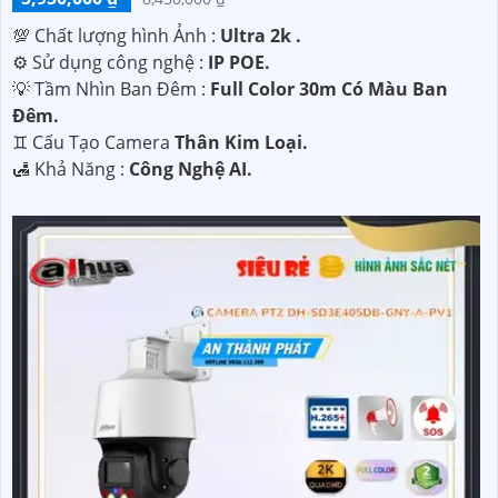
💯 Chất lượng hình Ảnh :
Ultra 2k .
⚙ Sử dụng công nghệ :
IP POE.
💡 Tầm Nhìn Ban Đêm :
Full Color 30m Có Màu Ban
Đêm.
♊ Cấu Tạo Camera
Thân Kim Loại.
️🛃 Khả Năng :
Công Nghệ AI.