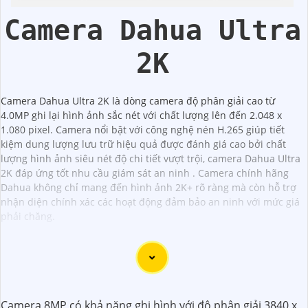
Camera Dahua Ultra
2K
Camera Dahua Ultra 2K là dòng camera độ phân giải cao từ
4.0MP ghi lại hình ảnh sắc nét với chất lượng lên đến 2.048 x
1.080 pixel. Camera nổi bật với công nghệ nén H.265 giúp tiết
kiệm dung lượng lưu trữ hiệu quả được đánh giá cao bởi chất
lượng hình ảnh siêu nét độ chi tiết vượt trội, camera Dahua Ultra
2K đáp ứng tốt nhu cầu giám sát an ninh . Camera chính hãng
Dahua không chỉ mang đến hình ảnh 2K+ rõ ràng mà còn hỗ trợ
nhận diện chính xác các hoạt động đảm bảo an ninh với mức giá
phải chăng.
Dạ chào anh/chị, ở đây là một mẫu tư 141 để giới thiệu
Camera 8MP có khả năng ghi hình với độ phân giải 3840 x
sản phẩm "Lắp Camera 2K 4MP":