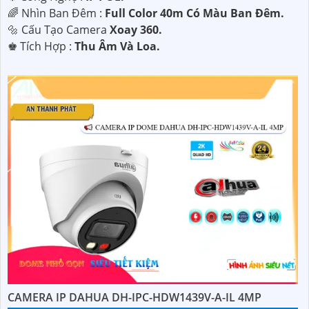
🌈 Nhìn Ban Đêm :
Full Color 40m Có Màu Ban Ðêm.
🔩 Cấu Tạo Camera
Xoay 360.
️♚ Tích Hợp :
Thu Âm Và Loa.
CAMERA IP DAHUA DH-IPC-HDW1439V-A-IL 4MP