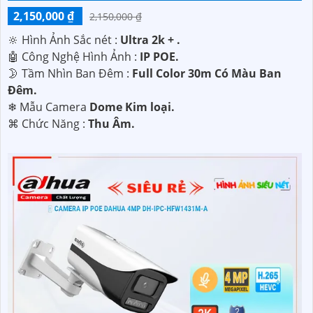
2,150,000 ₫
2,150,000 ₫
🔆 Hình Ảnh Sắc nét :
Ultra 2k + .
🤖️ Công Nghệ Hình Ảnh :
IP POE.
🌛 Tầm Nhìn Ban Đêm :
Full Color 30m Có Màu Ban
Ðêm.
❄ Mẫu Camera
Dome Kim loại.
️⌘ Chức Năng :
Thu Âm.