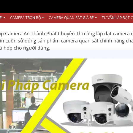
FI
CAMERA TRỌN BỘ
CAMERA QUAN SÁT GIÁ RẺ
TƯ VẤN LẮP ĐẶT 
ắp Camera An Thành Phát Chuyên Thi công lắp đặt camera 
 tín Luôn sử dủng sản phẩm camera quan sát chính hãng ch
hù hợp cho người dùng.