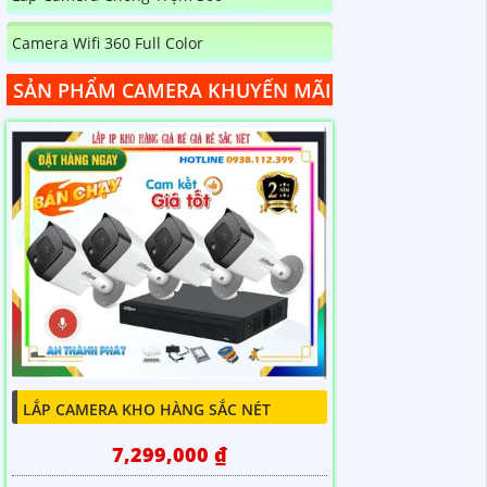
Camera Wifi 360 Full Color
SẢN PHẨM CAMERA KHUYẾN MÃI
LẮP CAMERA KHO HÀNG SẮC NÉT
7,299,000 ₫