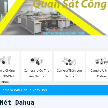
era Chống
Camera Ip Có Thu
Camera Thân Lớn
Camera Ultr
ễu 3D-DNR
Ậm Dahua
Dahua
Dahua
Dahua
 Camera Wifi Dahua Xoay 360
Nét Dahua