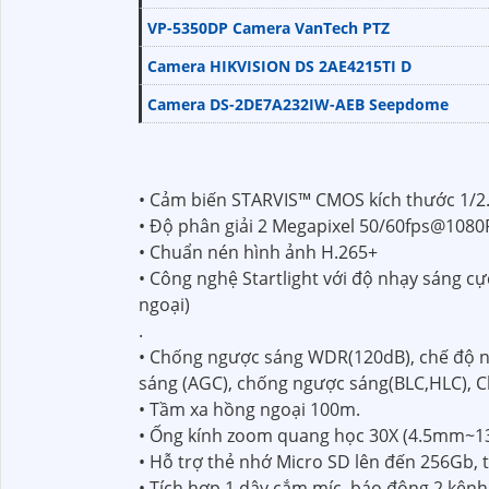
VP-5350DP Camera VanTech PTZ
Camera HIKVISION DS 2AE4215TI D
Camera DS-2DE7A232IW-AEB Seepdome
• Cảm biến STARVIS™ CMOS kích thước 1/2.
• Độ phân giải 2 Megapixel 50/60fps@1080
• Chuẩn nén hình ảnh H.265+
• Công nghệ Startlight với độ nhạy sáng c
ngoại)
.
• Chống ngược sáng WDR(120dB), chế độ n
sáng (AGC), chống ngược sáng(BLC,HLC), C
• Tầm xa hồng ngoại 100m.
• Ống kính zoom quang học 30X (4.5mm~1
• Hỗ trợ thẻ nhớ Micro SD lên đến 256Gb, 
• Tích hợp 1 dây cắm míc, báo động 2 kênh