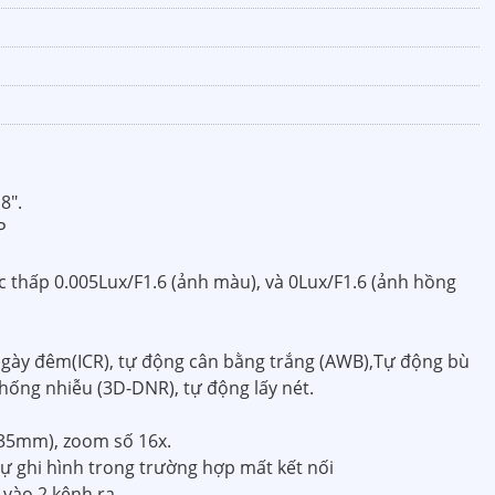
8".
P
ực thấp 0.005Lux/F1.6 (ảnh màu), và 0Lux/F1.6 (ảnh hồng
gày đêm(ICR), tự động cân bằng trắng (AWB),Tự động bù
hống nhiễu (3D-DNR), tự động lấy nét.
35mm), zoom số 16x.
tự ghi hình trong trường hợp mất kết nối
 vào 2 kênh ra.