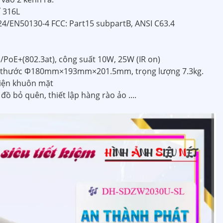
ỉ 316L
4/EN50130-4 FCC: Part15 subpartB, ANSI C63.4
/PoE+(802.3at), công suất 10W, 25W (IR on)
kích thước Φ180mm×193mm×201.5mm, trọng lượng 7.3kg.
diện khuôn mặt
đồ bỏ quên, thiết lập hàng rào ảo ....