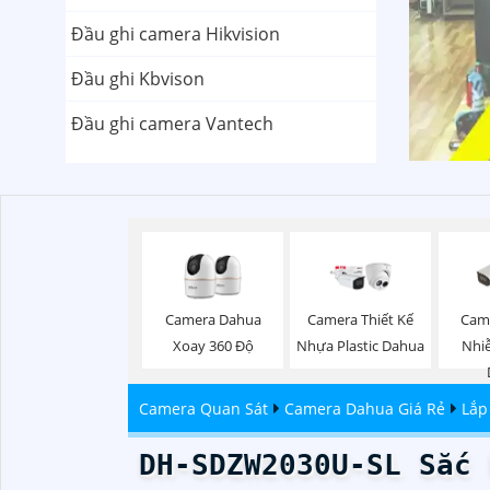
Đầu ghi camera Hikvision
Đầu ghi Kbvison
Đầu ghi camera Vantech
Camera Dahua
Camera Thiết Kế
Cam
Xoay 360 Độ
Nhựa Plastic Dahua
Nhi
Camera Quan Sát
Camera Dahua Giá Rẻ
Lắp
DH-SDZW2030U-SL Sắc 