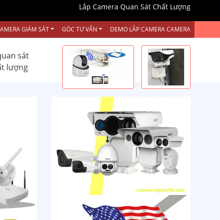
Lắp Camera Quan Sát Chất Lượng
CAMERA GIÁM SÁT
GÓC TƯ VẤN
DEMO LẮP CAMERA CAMERA
quan sát
ất lượng