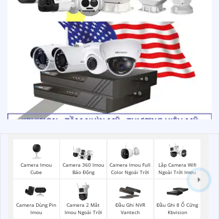
Camera Imou
Camera Imou Full
Lắp Camera Wifi
Camera 360 Imou
Cube
Color Ngoài Trời
Ngoài Trời Imou
Báo Động
Camera 2 Mắt
Camera Dùng Pin
Đầu Ghi NVR
Đầu Ghi 8 Ổ Cứng
Imou Ngoài Trời
Imou
Vantech
Kbvision