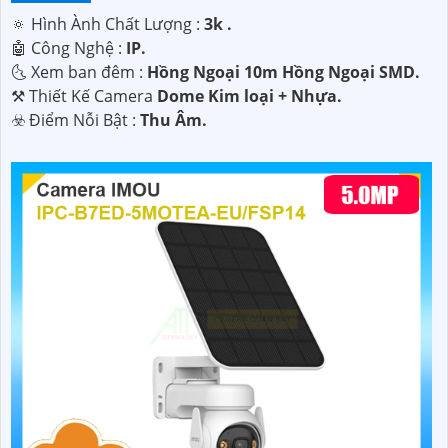
Cấu hình đơn giản, dễ dàng cài đặt và sử dụng.🦉
12:
Sự
🔅 Hình Ành Chất Lượng :
3k .
đầu tư lâu dài với hiệu suất ổn định và bền bỉ của camera.
🤖️ Công Nghệ :
IP.
Với những ưu điểm trên, lắp đặt camera PTZ sẽ đem lại sự
🌜 Xem ban đêm :
Hồng Ngoại 10m Hồng Ngoại SMD.
an tâm và tiện lợi cho bạn trong việc giám sát và bảo vệ an
⚒ Thiết Kế Camera
Dome Kim loại + Nhựa.
ninh cho không gian của mình. Đừng ngần ngại liên hệ với
️☣️ Điểm Nỗi Bật :
Thu Âm.
chúng tôi ngay hôm nay để được tư vấn và hỗ trợ chọn lựa
lắp đặt camera PTZ phù hợp nhất!
'