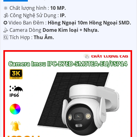
🔆 Chất lượng hình :
10 MP.
🕉️ Công Nghệ Sử Dụng :
IP.
✪ Video Ban Đêm :
Hồng Ngoại 10m Hồng Ngoại SMD.
🤹 Camera Dòng
Dome Kim loại + Nhựa.
️🆑 Tích Hợp :
Thu Âm.