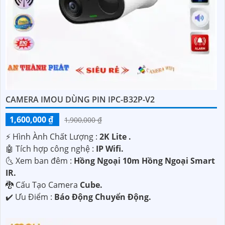
CAMERA IMOU DÙNG PIN IPC-B32P-V2
1,600,000 ₫
1,900,000 ₫
️⚡ Hình Ành Chất Lượng :
2K Lite .
🤖️ Tích hợp công nghệ :
IP Wifi.
🌜 Xem ban đêm :
Hồng Ngoại 10m Hồng Ngoại Smart
IR.
🐉️ Cấu Tạo Camera
Cube.
️✔️ Ưu Điểm :
Báo Động Chuyển Động.