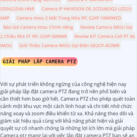
SD5A225XA-HNR
Camera IP HIKVISION DS-2CD2663G2-LIZS2U
6MP
Camera Imou 2 Mắt Trong Nhà IPC-S2XP-10M0WED
Báo Giá Camera Imou Chính Hãng
Review Camera IMOU Gọi
2 Chiều REX VT IPC-S2VP-5M0WR
Review KIT Camera Cell PT 4G
IMOU
Giới Thiệu Camera IMOU Gọi Điện GK2CP-4C0WR
GIẢI PHÁP LẮP CAMERA PTZ
Với sự phát triển không ngừng của công nghệ hiện nay
giải pháp lắp đặt camera PTZ đang trở nên phổ biến và
cần thiết hơn bao giờ hết. Camera PTZ cho phép quét toàn
cảnh một khu vực một cách linh hoạt và chi tiết nhờ chức
năng xoay và zoom điều khiển từ xa. Khả năng theo dõi và
giám sát hiệu quả cùng với khả năng phát hiện và giải
quyết sự cố nhanh chóng là những lợi ích lớn mà giải pháp
Camera ptz mang lại với việc lắp đặt camera PTZ bạn sẽ an