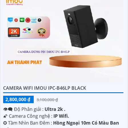
CAMERA WIFI IMOU IPC-B46LP BLACK
2,800,000 ₫
3,100,000 ₫
👁️‍🗨 Độ Phân giải :
Ultra 2k .
🌠 Camera Công nghệ :
IP Wifi.
✪ Tầm Nhìn Ban Đêm :
Hồng Ngoại 10m Có Màu Ban