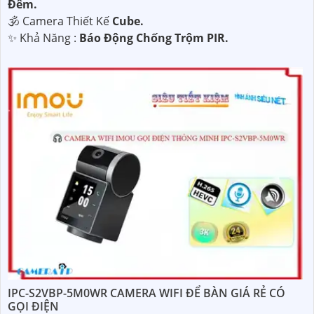
Đêm.
🕉️ Camera Thiết Kế
Cube.
️✨ Khả Năng :
Báo Động Chống Trộm PIR.
IPC-S2VBP-5M0WR CAMERA WIFI ĐỂ BÀN GIÁ RẺ CÓ
GỌI ĐIỆN