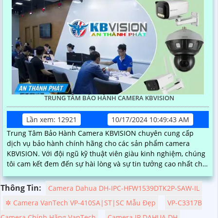
TRUNG TÂM BẢO HÀNH CAMERA KBVISION
Lần xem: 12921
10/17/2024 10:49:43 AM
Trung Tâm Bảo Hành Camera KBVISION chuyên cung cấp
dịch vụ bảo hành chính hãng cho các sản phẩm camera
KBVISION. Với đội ngũ kỹ thuật viên giàu kinh nghiệm, chúng
tôi cam kết đem đến sự hài lòng và sự tin tưởng cao nhất cho
khách hàng
Thông Tin:
Camera Dahua DH-IPC-HFW1539DTK2P-SAW-IL
✲ Camera VanTech VP-410SA|ST|SC Mẫu Đẹp
VP-C3317B
Camera Chính Hãng VanTech
Camera IP DAHUA DH-