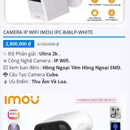
CAMERA IP WIFI IMOU IPC-B46LP-WHITE
2,800,000 ₫
3,100,000 ₫
✨ Độ Phân giải :
Ultra 2k .
✳️ Công Nghệ Camera :
IP Wifi.
💥 Xem ban đêm :
Hồng Ngoại 10m Hồng Ngoại SMD.
🐉️ Cấu Tạo Camera
Cube.
️📡 Ưu Điểm :
Thu Âm Và Loa.