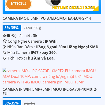
CAMERA IMOU 5MP IPC-B7ED-5MOTEA-EU/FSP14
5%-35%
2,090,000 ₫
👁️‍🗨 Độ sắc nét :
3k .
🏆 Công Nghệ Camera :
IP Wifi.
🌛 Nhìn Ban Đêm :
Hồng Ngoại 30m Hồng Ngoại SMD.
💦 Mẫu Camera
IP67 xoay 360.
️💠 Tích Hợp :
Thu Âm Và Loa.
CAMERA IP WIFI 5MP+5MP IMOU IPC-SA70F-10M0T2-
EU
5%-35%
Liên hệ