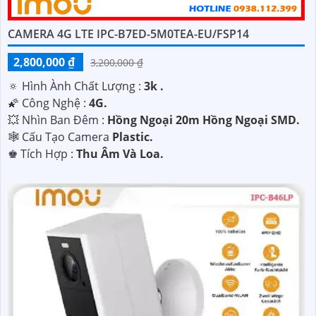
CAMERA 4G LTE IPC-B7ED-5M0TEA-EU/FSP14
2,800,000 ₫
3,200,000 ₫
🔅 Hình Ành Chất Lượng :
3k .
🌠 Công Nghệ :
4G.
💥 Nhìn Ban Đêm :
Hồng Ngoại 20m Hồng Ngoại SMD.
🕸️ Cấu Tạo Camera
Plastic.
️♚ Tích Hợp :
Thu Âm Và Loa.