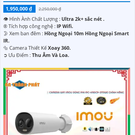
1,950,000 ₫
2,250,000 ₫
👁 Hình Ành Chất Lượng :
Ultra 2k+ sắc nét .
®️ Tích hợp công nghệ :
IP Wifi.
🌛 Xem ban đêm :
Hồng Ngoại 10m Hồng Ngoại Smart
IR.
🔩 Camera Thiết Kế
Xoay 360.
️➲ Ưu Điểm :
Thu Âm Và Loa.