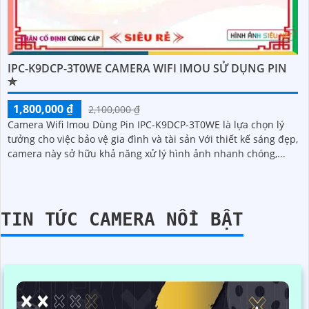
IPC-K9DCP-3T0WE CAMERA WIFI IMOU SỬ DỤNG PIN
✮
1,800,000 ₫
2,100,000 ₫
Camera Wifi Imou Dùng Pin IPC-K9DCP-3T0WE là lựa chọn lý
tưởng cho việc bảo vệ gia đình và tài sản Với thiết kế sáng đẹp,
camera này sở hữu khả năng xử lý hình ảnh nhanh chóng,...
TIN TỨC CAMERA NỔI BẬT