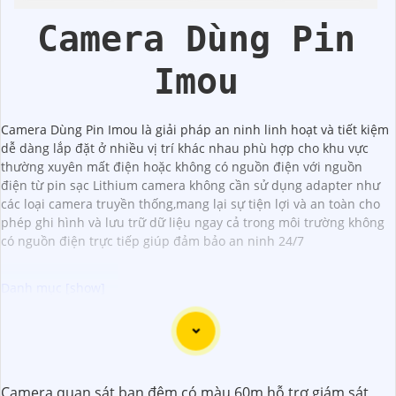
Camera Dùng Pin
Imou
Camera Dùng Pin Imou là giải pháp an ninh linh hoạt và tiết kiệm
dễ dàng lắp đặt ở nhiều vị trí khác nhau phù hợp cho khu vực
thường xuyên mất điện hoặc không có nguồn điện với nguồn
điện từ pin sạc Lithium camera không cần sử dụng adapter như
các loại camera truyền thống,mang lại sự tiện lợi và an toàn cho
phép ghi hình và lưu trữ dữ liệu ngay cả trong môi trường không
có nguồn điện trực tiếp giúp đảm bảo an ninh 24/7
Lắp Đặt Camera PTZ (Pan-Tilt-Zoom) là một giải pháp hiệu
quả để giám sát và bảo vệ an ninh cho các không gian lớn
như văn phòng, nhà xưởng, cửa hàng, khu vực công cộng,
Camera quan sát ban đêm có màu 60m hỗ trợ giám sát