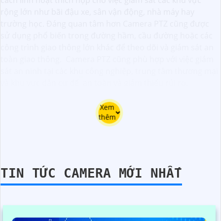
cách linh hoạt thích hợp cho việc giám sát các khu vực
rộng lớn như bãi đậu xe, sân vận động, nhà máy hay
trường học. Đáng quan tâm hơn Camera PTZ cũng được
sử dụng phổ biến trong đường hầm, cầu đường hoặc các
công trình giao thông lớn khác để theo dõi và giám sát an
toàn giao thông.
Camera PTZ cũng phù hợp với việc giám
sát an ninh tại các khu công nghiệp, trung tâm thương mại
và khu vực dân cư để
an toàn và giảm thiểu rủi ro.
Xem
thêm
TIN TỨC CAMERA MỚI NHẤT