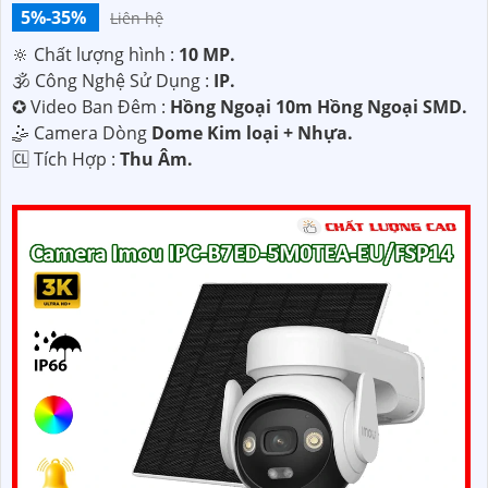
5%-35%
Liên hệ
🔆 Chất lượng hình :
10 MP.
🕉️ Công Nghệ Sử Dụng :
IP.
✪ Video Ban Đêm :
Hồng Ngoại 10m Hồng Ngoại SMD.
🤹 Camera Dòng
Dome Kim loại + Nhựa.
️🆑 Tích Hợp :
Thu Âm.