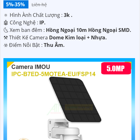
5%-35%
Liên hệ
🔅 Hình Ành Chất Lượng :
3k .
🤖️ Công Nghệ :
IP.
🌜 Xem ban đêm :
Hồng Ngoại 10m Hồng Ngoại SMD.
⚒ Thiết Kế Camera
Dome Kim loại + Nhựa.
️☣️ Điểm Nỗi Bật :
Thu Âm.
'