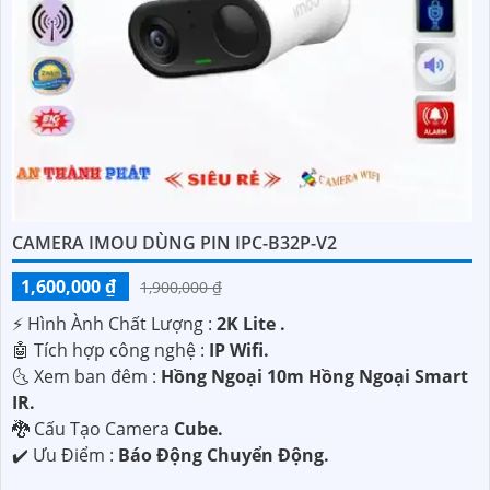
CAMERA IMOU DÙNG PIN IPC-B32P-V2
1,600,000 ₫
1,900,000 ₫
️⚡ Hình Ành Chất Lượng :
2K Lite .
🤖️ Tích hợp công nghệ :
IP Wifi.
🌜 Xem ban đêm :
Hồng Ngoại 10m Hồng Ngoại Smart
IR.
🐉️ Cấu Tạo Camera
Cube.
️✔️ Ưu Điểm :
Báo Động Chuyển Động.