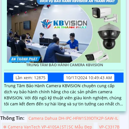
TRUNG TÂM BẢO HÀNH CAMERA KBVISION
Lần xem: 12875
10/17/2024 10:49:43 AM
Trung Tâm Bảo Hành Camera KBVISION chuyên cung cấp
dịch vụ bảo hành chính hãng cho các sản phẩm camera
KBVISION. Với đội ngũ kỹ thuật viên giàu kinh nghiệm, chúng
tôi cam kết đem đến sự hài lòng và sự tin tưởng cao nhất cho
khách hàng
Thông Tin:
Camera Dahua DH-IPC-HFW1539DTK2P-SAW-IL
✲ Camera VanTech VP-410SA|ST|SC Mẫu Đẹp
VP-C3317B