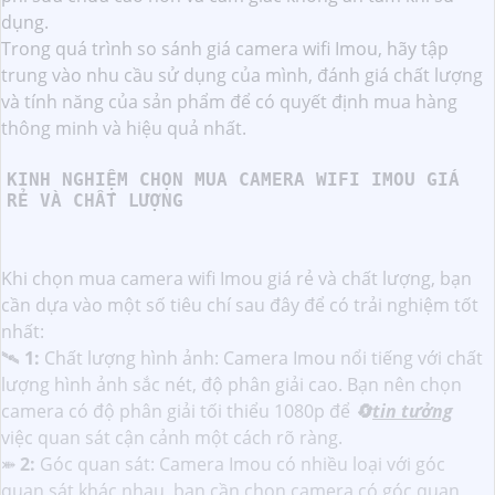
dụng.
Trong quá trình so sánh giá camera wifi Imou, hãy tập
trung vào nhu cầu sử dụng của mình, đánh giá chất lượng
và tính năng của sản phẩm để có quyết định mua hàng
thông minh và hiệu quả nhất.
KINH NGHIỆM CHỌN MUA CAMERA WIFI IMOU GIÁ
RẺ VÀ CHẤT LƯỢNG
Khi chọn mua camera wifi Imou giá rẻ và chất lượng, bạn
cần dựa vào một số tiêu chí sau đây để có trải nghiệm tốt
nhất:
🛰
1:
Chất lượng hình ảnh: Camera Imou nổi tiếng với chất
lượng hình ảnh sắc nét, độ phân giải cao. Bạn nên chọn
camera có độ phân giải tối thiểu 1080p để
🔄
tin tưởng
việc quan sát cận cảnh một cách rõ ràng.
⤘
2:
Góc quan sát: Camera Imou có nhiều loại với góc
quan sát khác nhau, bạn cần chọn camera có góc quan