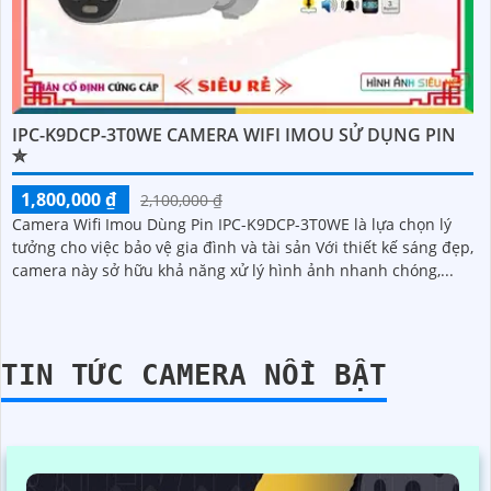
IPC-K9DCP-3T0WE CAMERA WIFI IMOU SỬ DỤNG PIN
✮
1,800,000 ₫
2,100,000 ₫
Camera Wifi Imou Dùng Pin IPC-K9DCP-3T0WE là lựa chọn lý
tưởng cho việc bảo vệ gia đình và tài sản Với thiết kế sáng đẹp,
camera này sở hữu khả năng xử lý hình ảnh nhanh chóng,...
TIN TỨC CAMERA NỔI BẬT