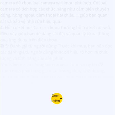
camera để chọn loại camera wifi Imou phù hợp. Có loại
camera có tích hợp các chức năng như cảm biến chuyển
động, hồng ngoại, đàm thoại hai chiều,... giúp bạn quan
sát và bảo vệ nhà cửa hiệu quả.
4:
Hỗ trợ kết nối: Camera Imou thường hỗ trợ kết nối wifi,
điều này giúp bạn dễ dàng cài đặt và quản lý từ xa thông
qua ứng dụng trên điện thoại.
🎑
5:
Đánh giá từ người dùng: Trước khi mua, bạn nên đọc
các đánh giá từ người dùng khác để hiểu rõ hơn về chất
lượng và tính năng của sản phẩm.
Nhớ kiểm tra cửa hàng bán camera Imou có uy tín để
tránh mua phải hàng giả hoặc không đúng chất lượng.
Chúc bạn chọn được camera wifi Imou giá rẻ và chất lượng
như mong muốn!
Xem
thêm