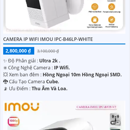
CAMERA IP WIFI IMOU IPC-B46LP-WHITE
2,800,000 ₫
3,100,000 ₫
✨ Độ Phân giải :
Ultra 2k .
✳️ Công Nghệ Camera :
IP Wifi.
💥 Xem ban đêm :
Hồng Ngoại 10m Hồng Ngoại SMD.
🐉️ Cấu Tạo Camera
Cube.
️📡 Ưu Điểm :
Thu Âm Và Loa.