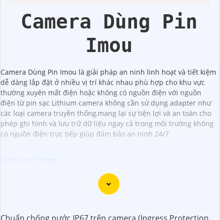
Camera Dùng Pin
Imou
Camera Dùng Pin Imou là giải pháp an ninh linh hoạt và tiết kiệm
dễ dàng lắp đặt ở nhiều vị trí khác nhau phù hợp cho khu vực
thường xuyên mất điện hoặc không có nguồn điện với nguồn
điện từ pin sạc Lithium camera không cần sử dụng adapter như
các loại camera truyền thống,mang lại sự tiện lợi và an toàn cho
phép ghi hình và lưu trữ dữ liệu ngay cả trong môi trường không
có nguồn điện trực tiếp giúp đảm bảo an ninh 24/7
Dưới đây là 5 lý do để bạn chọn lắp Camera Wifi Imou giá
rẻ:
🌙
1:
Giá cả phải chăng: Camera Wifi Imou cung cấp các
Chuẩn chống nước IP67 trên camera (Ingress Protection