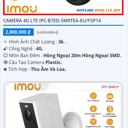
CAMERA 4G LTE IPC-B7ED-5M0TEA-EU/FSP14
2,800,000 ₫
3,200,000 ₫
🔅 Hình Ành Chất Lượng :
3k .
🌠 Công Nghệ :
4G.
💥 Nhìn Ban Đêm :
Hồng Ngoại 20m Hồng Ngoại SMD.
🕸️ Cấu Tạo Camera
Plastic.
️♚ Tích Hợp :
Thu Âm Và Loa.