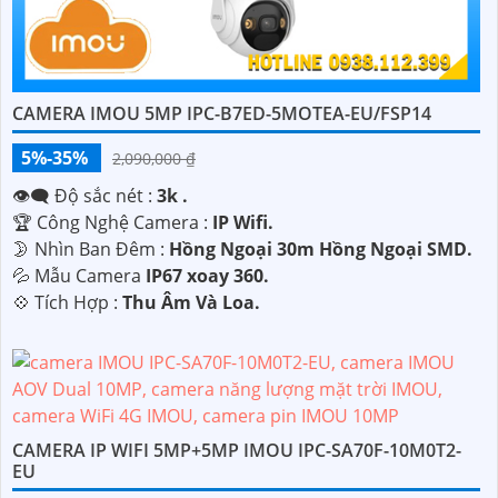
CAMERA IMOU 5MP IPC-B7ED-5MOTEA-EU/FSP14
5%-35%
2,090,000 ₫
👁️‍🗨 Độ sắc nét :
3k .
🏆 Công Nghệ Camera :
IP Wifi.
🌛 Nhìn Ban Đêm :
Hồng Ngoại 30m Hồng Ngoại SMD.
💦 Mẫu Camera
IP67 xoay 360.
️💠 Tích Hợp :
Thu Âm Và Loa.
CAMERA IP WIFI 5MP+5MP IMOU IPC-SA70F-10M0T2-
EU