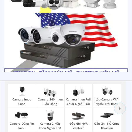
Camera Imou
Camera Imou Full
Lắp Camera Wifi
Camera 360 Imou
Cube
Color Ngoài Trời
Ngoài Trời Imou
Báo Động
Camera 2 Mắt
Camera Dùng Pin
Đầu Ghi NVR
Đầu Ghi 8 Ổ Cứng
Imou Ngoài Trời
Imou
Vantech
Kbvision