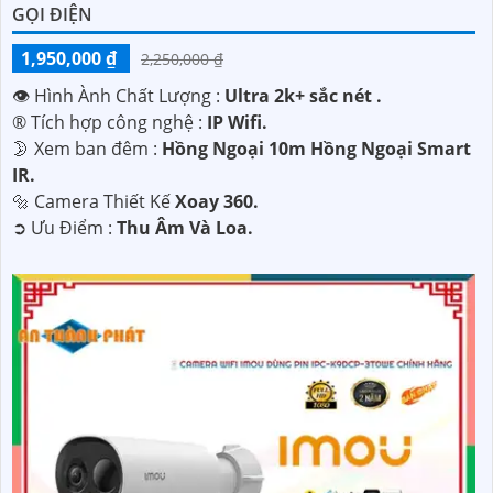
GỌI ĐIỆN
1,950,000 ₫
2,250,000 ₫
👁 Hình Ành Chất Lượng :
Ultra 2k+ sắc nét .
®️ Tích hợp công nghệ :
IP Wifi.
🌛 Xem ban đêm :
Hồng Ngoại 10m Hồng Ngoại Smart
IR.
🔩 Camera Thiết Kế
Xoay 360.
️➲ Ưu Điểm :
Thu Âm Và Loa.