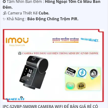
✪ Tầm Nhìn Ban Đêm :
Hồng Ngoại 10m Có Màu Ban
Đêm.
🕉️ Camera Thiết Kế
Cube.
️✨ Khả Năng :
Báo Động Chống Trộm PIR.
IPC-S2VBP-5M0WR CAMERA WIFI ĐỂ BÀN GIÁ RẺ CÓ