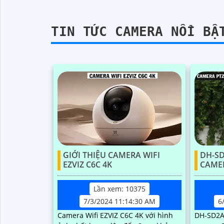
TIN TỨC CAMERA NỔI BẬ
'
GIỚI THIỆU CAMERA WIFI
DH-SD
EZVIZ C6C 4K
CAMER
Lần xem: 10375
7/3/2024 11:14:30 AM
6
Camera Wifi EZVIZ C6C 4K với hình
DH-SD2A