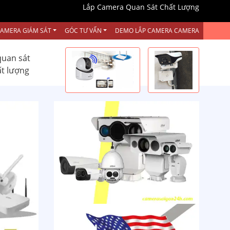
Lắp Camera Quan Sát Chất Lượng
CAMERA GIÁM SÁT
GÓC TƯ VẤN
DEMO LẮP CAMERA CAMERA
quan sát
ất lượng