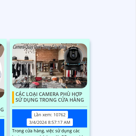
CÁC LOẠI CAMERA PHÙ HỢP
SỬ DỤNG TRONG CỬA HÀNG
NG
Lần xem: 10762
3/4/2024 8:57:17 AM
Trong cửa hàng, việc sử dụng các