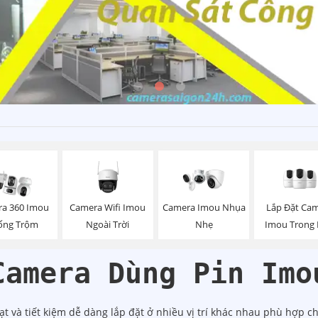
Camera Wifi Imou
Lắp Đặt Ca
a 360 Imou
Camera Imou Nhụa
Ngoài Trời
Imou Trong
ống Trộm
Nhẹ
Camera Dùng Pin Imo
ạt và tiết kiệm dễ dàng lắp đặt ở nhiều vị trí khác nhau phù hợp 