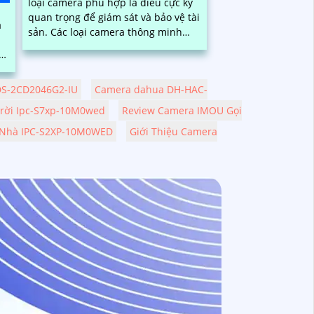
loại camera phù hợp là điều cực kỳ
quan trọng để giám sát và bảo vệ tài
à
sản. Các loại camera thông minh
như camera IP, camera hồng ngoại,
camera...
ậy
DS-2CD2046G2-IU
Camera dahua DH-HAC-
Trời Ipc-S7xp-10M0wed
Review Camera IMOU Gọi
 Nhà IPC-S2XP-10M0WED
Giới Thiệu Camera