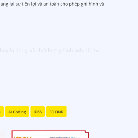
g lại sự tiện lợi và an toàn cho phép ghi hình và
chuyển động, và chất lượng hình ảnh tốt mà
ông cần phải thuê dịch vụ chuyên nghiệp.
c an ninh và giám sát, vì vậy bạn có thể tin
ân tạo, cảm biến chuyển động thông minh
o đảm rằng bạn sẽ có sự trợ giúp nhanh
e
AI Coding
IP66
3D DNR