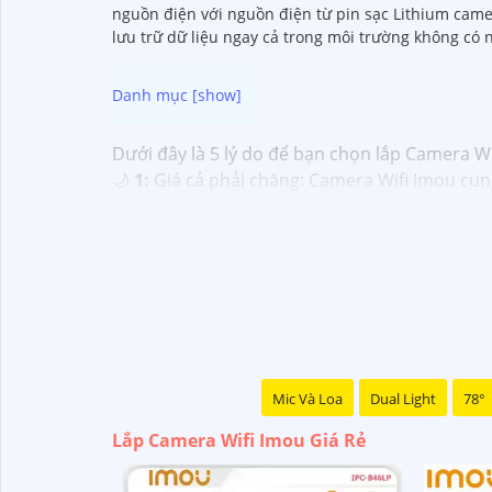
nguồn điện với nguồn điện từ pin sạc Lithium came
lưu trữ dữ liệu ngay cả trong môi trường không có 
Dưới đây là 5 lý do để bạn chọn lắp Camera Wif
🌙
1:
Giá cả phải chăng: Camera Wifi Imou cung
vẫn có mức giá hấp dẫn.
➲
2:
Dễ dàng lắp đặt: Camera Imou được thiết k
💬
3:
Độ tin cậy cao: Sản phẩm của Imou được s
tưởng vào chất lượng của sản phẩm.
🏘
4:
Tích hợp công nghệ mới: Camera Wifi Im
giúp tăng cường tính năng bảo mật.
🌐
5:
Hỗ trợ dịch vụ sau bán hàng: Imou cung c
chóng khi cần thiết.
Mic Và Loa
Dual Light
78°
Hy vọng những thông tin trên giúp bạn tìm đ
Lắp Camera Wifi Imou Giá Rẻ