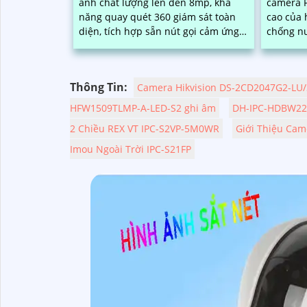
ảnh chất lượng lên đến 8mp, khả
camera P
năng quay quét 360 giám sát toàn
cao của 
diện, tích hợp sẵn nút gọi cảm ứng
chống nư
trên camera cùng loa và mic giúp
thời tiết khắc
bạn dễ dàng...
full HD, 
Thông Tin:
Camera Hikvision DS-2CD2047G2-LU/S
HFW1509TLMP-A-LED-S2 ghi âm
DH-IPC-HDBW22
2 Chiều REX VT IPC-S2VP-5M0WR
Giới Thiệu Cam
Imou Ngoài Trời IPC-S21FP