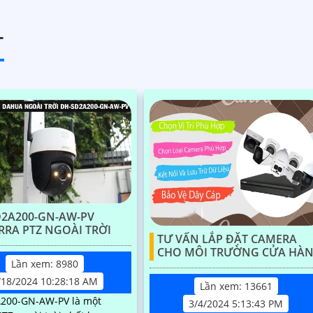
T
2A200-GN-AW-PV
RA PTZ NGOÀI TRỜI
TƯ VẤN LẮP ĐẶT CAMERA
CHO MÔI TRƯỜNG CỬA HÀ
Lần xem: 8980
/18/2024 10:28:18 AM
Lần xem: 13661
200-GN-AW-PV là một
3/4/2024 5:13:43 PM