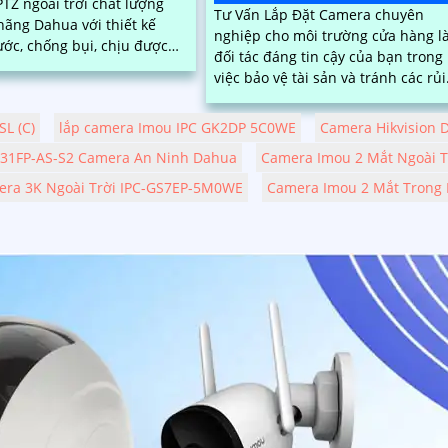
TZ ngoài trời chất lượng
Tư Vấn Lắp Đặt Camera chuyên
hãng Dahua với thiết kế
nghiệp cho môi trường cửa hàng l
ớc, chống bụi, chịu được
đối tác đáng tin cậy của bạn trong
 nghiệt. Độ phân giải
việc bảo vệ tài sản và tránh các rủi
đèn hồng...
ro tiềm ẩn. Chúng tôi cung cấp giải
pháp an ninh hiệu quả, đáng tin c
L (C)
lắp camera Imou IPC GK2DP 5C0WE
Camera Hikvision 
và tiết kiệm cho cửa hàng của bạn
31FP-AS-S2 Camera An Ninh Dahua
Camera Imou 2 Mắt Ngoài 
era 3K Ngoài Trời IPC-GS7EP-5M0WE
Camera Imou 2 Mắt Trong