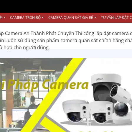
FI
CAMERA TRỌN BỘ
CAMERA QUAN SÁT GIÁ RẺ
TƯ VẤN LẮP ĐẶT 
ắp Camera An Thành Phát Chuyên Thi công lắp đặt camera 
 tín Luôn sử dủng sản phẩm camera quan sát chính hãng ch
hù hợp cho người dùng.