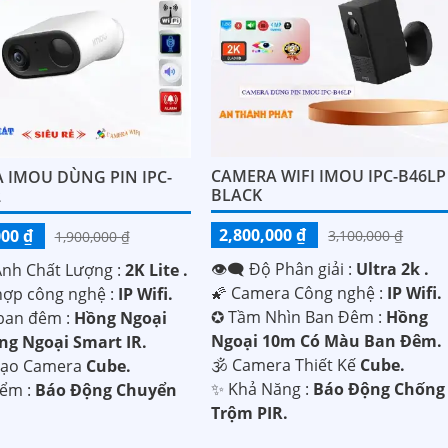
CAMERA WIFI IMOU IPC-B46LP
 IMOU DÙNG PIN IPC-
BLACK
2
2,800,000 ₫
000 ₫
3,100,000 ₫
1,900,000 ₫
👁️‍🗨 Độ Phân giải :
Ultra 2k .
Ành Chất Lượng :
2K Lite .
🌠 Camera Công nghệ :
IP Wifi.
 hợp công nghệ :
IP Wifi.
✪ Tầm Nhìn Ban Đêm :
Hồng
ban đêm :
Hồng Ngoại
Ngoại 10m Có Màu Ban Đêm.
g Ngoại Smart IR.
🕉️ Camera Thiết Kế
Cube.
 Tạo Camera
Cube.
️✨ Khả Năng :
Báo Động Chống
iểm :
Báo Động Chuyển
Trộm PIR.