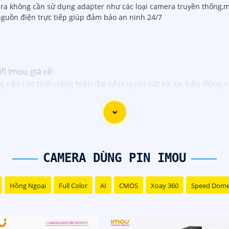
ra không cần sử dụng adapter như các loại camera truyền thống,man
nguồn điện trực tiếp giúp đảm bảo an ninh 24/7
i Imou giá rẻ:
 cấp các tính năng hiện đại như quan sát từ xa, báo động 
ế dễ dàng lắp đặt, bạn có thể tự cài đặt và sử dụng mà kh
ản xuất bởi một trong những công ty hàng đầu trong lĩnh vự
ou thường được tích hợp các công nghệ mới như trí tuệ nh
CAMERA DÙNG PIN IMOU
ấp dịch vụ hỗ trợ khách hàng tốt sau khi mua sản phẩm, bả
Hồng Ngoại
Full Color
AI
CMOS
Xoay 360
Speed Dom
ược lựa chọn hoàn hảo cho Camera Wifi Imou giá rẻ.