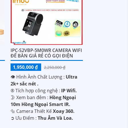
IPC-S2VBP-5M0WR CAMERA WIFI
ĐỂ BÀN GIÁ RẺ CÓ GỌI ĐIỆN
1,950,000 ₫
2,250,000 ₫
👁 Hình Ành Chất Lượng :
Ultra
2k+ sắc nét .
®️ Tích hợp công nghệ :
IP Wifi.
🌛 Xem ban đêm :
Hồng Ngoại
10m Hồng Ngoại Smart IR.
🔩 Camera Thiết Kế
Xoay 360.
️➲ Ưu Điểm :
Thu Âm Và Loa.