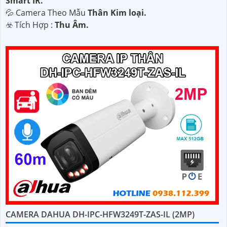
Smart IR.
💦 Camera Theo Mẫu
Thân Kim loại.
️☣️ Tích Hợp :
Thu Âm.
CAMERA DAHUA DH-IPC-HFW3249T-ZAS-IL (2MP)