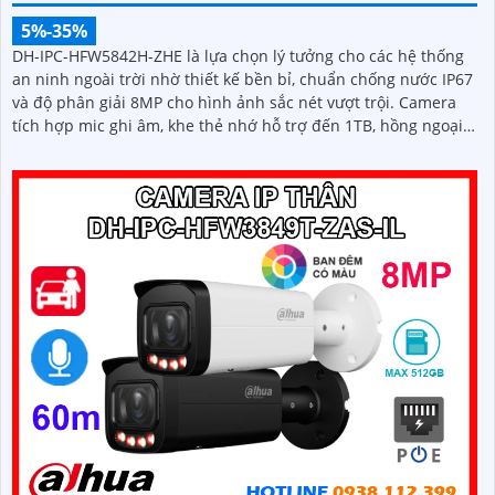
5%-35%
DH-IPC-HFW5842H-ZHE là lựa chọn lý tưởng cho các hệ thống
an ninh ngoài trời nhờ thiết kế bền bỉ, chuẩn chống nước IP67
và độ phân giải 8MP cho hình ảnh sắc nét vượt trội. Camera
tích hợp mic ghi âm, khe thẻ nhớ hỗ trợ đến 1TB, hồng ngoại
tầm xa 60m và kết nối PoE giúp lắp đặt dễ dàng, tiết kiệm chi
phí