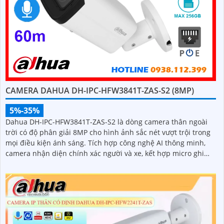
CAMERA DAHUA DH-IPC-HFW3841T-ZAS-S2 (8MP)
5%-35%
Dahua DH-IPC-HFW3841T-ZAS-S2 là dòng camera thân ngoài
trời có độ phân giải 8MP cho hình ảnh sắc nét vượt trội trong
mọi điều kiện ánh sáng. Tích hợp công nghệ AI thông minh,
camera nhận diện chính xác người và xe, kết hợp micro ghi
âm, hồng ngoại ban đêm 60m và khe thẻ nhớ lên đến 256GB
mang đến giải pháp giám sát toàn diện và hiệu quả