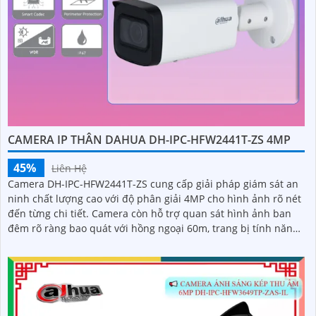
CAMERA IP THÂN DAHUA DH-IPC-HFW2441T-ZS 4MP
45%
Liên Hệ
Camera DH-IPC-HFW2441T-ZS cung cấp giải pháp giám sát an
ninh chất lượng cao với độ phân giải 4MP cho hình ảnh rõ nét
đến từng chi tiết. Camera còn hỗ trợ quan sát hình ảnh ban
đêm rõ ràng bao quát với hồng ngoại 60m, trang bị tính năng
phát hiện thông minh như phát hiện con người và phương
tiện