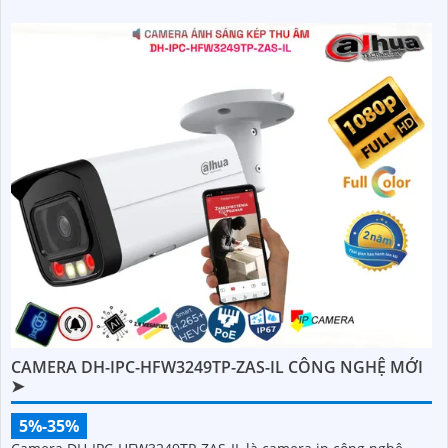
CAMERA DH-IPC-HFW3249TP-ZAS-IL CÔNG NGHỆ MỚI
➤
5%-35%