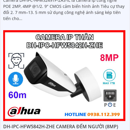
Camera DH-IPC-HFW3249TP-ZAS-IL là camera ip công nghê
POE 2MP, 4MP @1/2. 9" CMOS cảm biến hình ảnh Tiêu cự thay
đổi 2. 7 mm–13. 5 mm sử dụng công nghệ ánh sáng kép tiên
tiến cho...
DH-IPC-HFW5842H-ZHE CAMERA ĐẾM NGƯỜI (8MP)