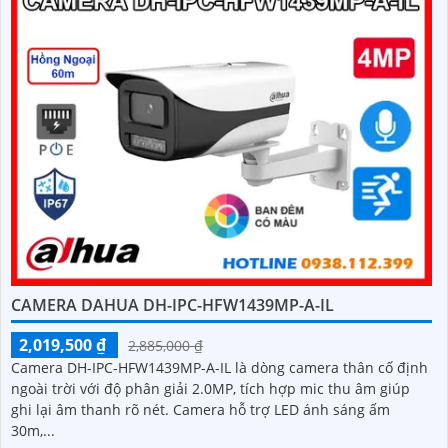
CAMERA DAHUA DH-IPC-HFW1439MP-A-IL
2,019,500 ₫
2,885,000 ₫
Camera DH-IPC-HFW1439MP-A-IL là dòng camera thân cố định
ngoài trời với độ phân giải 2.0MP, tích hợp mic thu âm giúp
ghi lại âm thanh rõ nét. Camera hỗ trợ LED ánh sáng ấm
30m,...