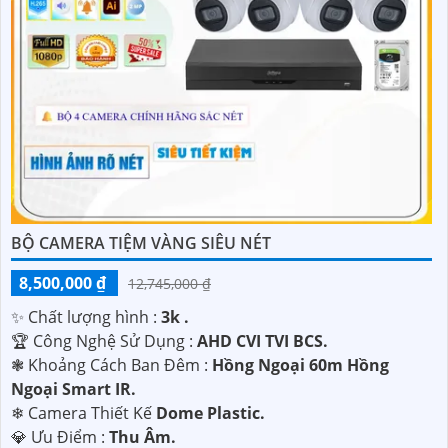
BỘ CAMERA TIỆM VÀNG SIÊU NÉT
8,500,000 ₫
12,745,000 ₫
✨ Chất lượng hình :
3k .
🏆 Công Nghệ Sử Dụng :
AHD CVI TVI BCS.
❃ Khoảng Cách Ban Đêm :
Hồng Ngoại 60m Hồng
Ngoại Smart IR.
❄ Camera Thiết Kế
Dome Plastic.
️💎 Ưu Điểm :
Thu Âm.