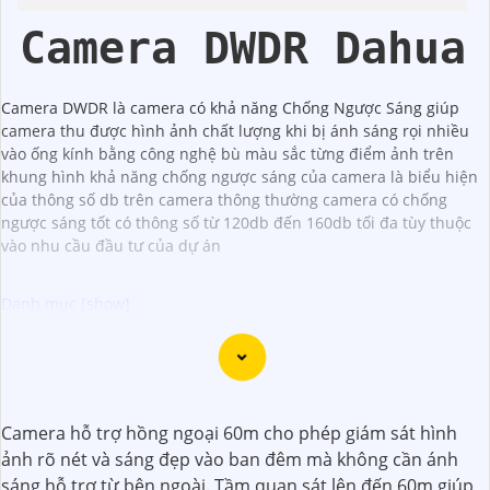
Camera DWDR Dahua
Camera DWDR là camera có khả năng Chống Ngược Sáng giúp
camera thu được hình ảnh chất lượng khi bị ánh sáng rọi nhiều
vào ống kính bằng công nghệ bù màu sắc từng điểm ảnh trên
khung hình khả năng chống ngược sáng của camera là biểu hiện
của thông số db trên camera thông thường camera có chống
ngược sáng tốt có thông số từ 120db đến 160db tối đa tùy thuộc
vào nhu cầu đầu tư của dự án
Dạ chắc chắn, đây là tư vấn của tôi về Camera Dahua
chính hãng giá rẻ và chất lượng:
1:
Camera Dahua là một thương hiệu nổi tiếng về sản
Camera hỗ trợ hồng ngoại 60m cho phép giám sát hình
phẩm an ninh và giám sát.⚒
2:
Để Hoàn toàn tin cậy mua
ảnh rõ nét và sáng đẹp vào ban đêm mà không cần ánh
Camera Dahua chính hãng, bạn nên mua từ các cửa hàng
sáng hỗ trợ từ bên ngoài. Tầm quan sát lên đến 60m giúp