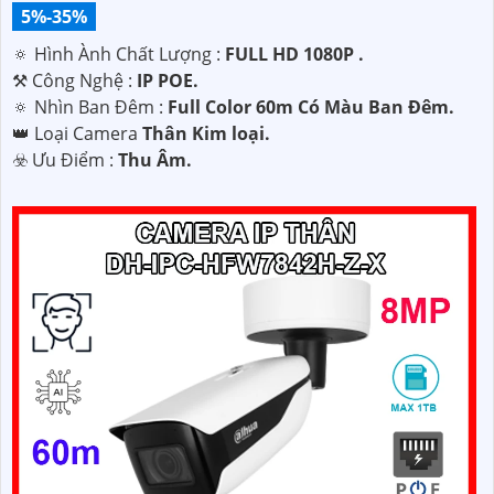
5%-35%
🔅 Hình Ành Chất Lượng :
FULL HD 1080P .
⚒ Công Nghệ :
IP POE.
🔅 Nhìn Ban Đêm :
Full Color 60m Có Màu Ban Ðêm.
👑 Loại Camera
Thân Kim loại.
️☣️ Ưu Điểm :
Thu Âm.