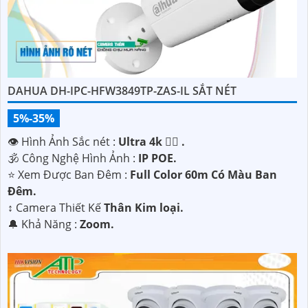
DAHUA DH-IPC-HFW3849TP-ZAS-IL SẮT NÉT
5%-35%
👁 Hình Ảnh Sắc nét :
Ultra 4k 👍🏾 .
🕉️ Công Nghệ Hình Ảnh :
IP POE.
⭐ Xem Được Ban Đêm :
Full Color 60m Có Màu Ban
Ðêm.
↕️ Camera Thiết Kế
Thân Kim loại.
️🔔 Khả Năng :
Zoom.