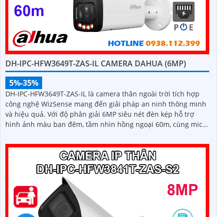
DH-IPC-HFW3649T-ZAS-IL CAMERA DAHUA (6MP)
5%-35%
DH-IPC-HFW3649T-ZAS-IL là camera thân ngoài trời tích hợp
công nghệ WizSense mang đến giải pháp an ninh thông minh
và hiệu quả. Với độ phân giải 6MP siêu nét đèn kép hỗ trợ
hình ảnh màu ban đêm, tầm nhìn hồng ngoại 60m, cùng micro
ghi âm và khả năng nhận diện chính xác người và xe, camera
đảm bảo giám sát chuẩn xác 24/7 hỗ trợ POE, khe thẻ nhớ lên
đến 512GB và chuẩn chống nước IP67