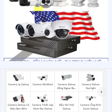
Camera Ip Dahua
Camera WizMind
Camera Dahua
Camera Dahua
Hồng Ngoại Ban
Starlight
Đêm
Camera Dahua Có
Camera Thiết Lập
Đầu Ghi PoE
Camera Ống Kính
Màu Ban Đêm
Vành Đai Dahua
Dahua
Zoom Dahua