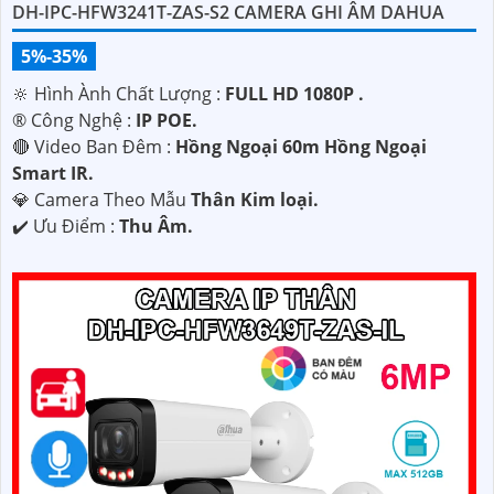
DH-IPC-HFW3241T-ZAS-S2 CAMERA GHI ÂM DAHUA
5%-35%
🔆 Hình Ành Chất Lượng :
FULL HD 1080P .
®️ Công Nghệ :
IP POE.
🔴 Video Ban Đêm :
Hồng Ngoại 60m Hồng Ngoại
Smart IR.
💎 Camera Theo Mẫu
Thân Kim loại.
️✔️ Ưu Điểm :
Thu Âm.