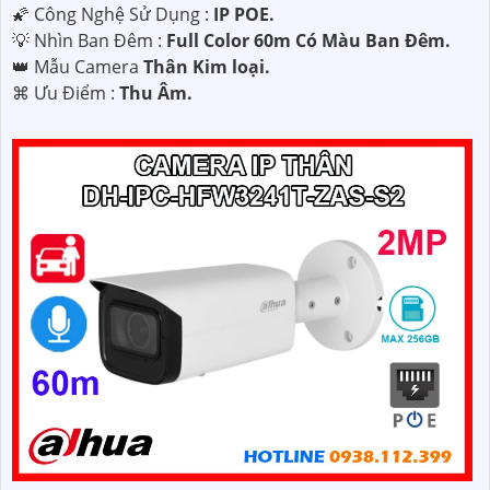
🌠 Công Nghệ Sử Dụng :
IP POE.
💡 Nhìn Ban Đêm :
Full Color 60m Có Màu Ban Ðêm.
👑 Mẫu Camera
Thân Kim loại.
️⌘ Ưu Điểm :
Thu Âm.