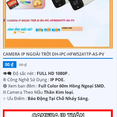
'
CAMERA IP NGOÀI TRỜI DH-IPC-HFW5241TP-AS-PV
00 ₫
00 ₫
👁️‍🗨 Độ sắc nét :
FULL HD 1080P .
®️ Công Nghệ Sử Dụng :
IP POE.
🔴 Xem ban đêm :
Full Color 60m Hồng Ngoại SMD.
⛓ Camera Theo Mẫu
Thân Kim loại.
️✨ Ưu Điểm :
Báo Động Tại Chỗ Nháy Sáng.