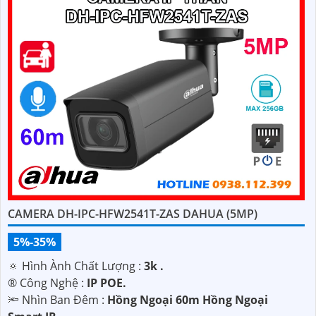
CAMERA DH-IPC-HFW2541T-ZAS DAHUA (5MP)
5%-35%
🔅 Hình Ành Chất Lượng :
3k .
®️ Công Nghệ :
IP POE.
🔦 Nhìn Ban Đêm :
Hồng Ngoại 60m Hồng Ngoại