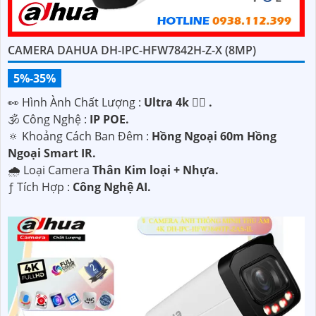
CAMERA DAHUA DH-IPC-HFW7842H-Z-X (8MP)
5%-35%
️👀 Hình Ành Chất Lượng :
Ultra 4k 👍🏾 .
🕉️ Công Nghệ :
IP POE.
🔅 Khoảng Cách Ban Đêm :
Hồng Ngoại 60m Hồng
Ngoại Smart IR.
🌧️ Loại Camera
Thân Kim loại + Nhựa.
️ƒ Tích Hợp :
Công Nghệ AI.