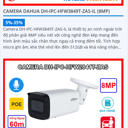
CAMERA DAHUA DH-IPC-HFW3849T-ZAS-IL (8MP)
5%-35%
Camera DH-IPC-HFW3849T-ZAS-IL là thiết bị an ninh ngoài trời
độ phân giải 8MP siêu nét với công nghệ đèn kép mang đến
hình ảnh màu sắc chân thực ngay cả trong đêm tối. Tích hợp
micro ghi âm, khe thẻ nhớ lên đến 512GB và khả năng nhận
diện thông minh giúp phân biệt chính xác giữa người và xe,
nâng cao hiệu quả giám sát với thiết kế chuẩn IP67 chống bụi
nước và hỗ trợ PoE giá rẻ